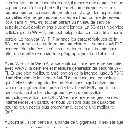
le présente comme incontournable, il apporte une capacité et un
support jusqu'à 7 gigahertz. Il permet aux entreprises et aux
fournisseurs de services de prendre en charge des applications
nouvelles et émergentes sur la même infrastructure de réseau
local sans fil (WLAN) tout en offrant un niveau de service
supérieur aux applications plus anciennes. La 5G est un service
cellulaire, et le Wi-Fi 7, une technologie daccès sans fil à courte
portée. Le nouveau Wi-Fi 7 partage les caractéristiques de la
5G, notamment une performance améliorée. Les radios Wi-Fi 7
peuvent être placées là où les utilisateurs en ont besoin pour
offrir une meilleure couverture géographique et un faible coût.
Avec Wi-Fi 6, le Wi-Fi Alliance a introduit une meilleure sécurité
avec WPA3, la dernière et meilleure génération de sécurité Wi-
Fi. Et une bien meilleure amélioration de la latence, jusqu'à 75 %
d'amélioration de la latence. Wi-Fi 6 est donc une technologie
qui, à elle seule, apporte des améliorations significatives par
rapport aux générations précédentes. Le Wi-Fi 6 apporte une
évolutivité quatre fois plus grande avec de nouvelles
technologies autour de l'OFDMA et une meilleure gestion des
interférences, en particulier nous utilisons plus de capacités
pour faire un accès plus programmé, et donc une meilleure
QoS.
Aujourd'hui, si on pense à la bande de 5 gigahertz, il nexiste que