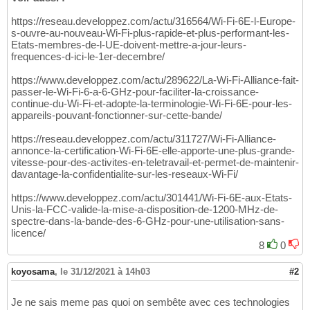
https://reseau.developpez.com/actu/316564/Wi-Fi-6E-l-Europe-
s-ouvre-au-nouveau-Wi-Fi-plus-rapide-et-plus-performant-les-
Etats-membres-de-l-UE-doivent-mettre-a-jour-leurs-
frequences-d-ici-le-1er-decembre/
https://www.developpez.com/actu/289622/La-Wi-Fi-Alliance-fait-
passer-le-Wi-Fi-6-a-6-GHz-pour-faciliter-la-croissance-
continue-du-Wi-Fi-et-adopte-la-terminologie-Wi-Fi-6E-pour-les-
appareils-pouvant-fonctionner-sur-cette-bande/
https://reseau.developpez.com/actu/311727/Wi-Fi-Alliance-
annonce-la-certification-Wi-Fi-6E-elle-apporte-une-plus-grande-
vitesse-pour-des-activites-en-teletravail-et-permet-de-maintenir-
davantage-la-confidentialite-sur-les-reseaux-Wi-Fi/
https://www.developpez.com/actu/301441/Wi-Fi-6E-aux-Etats-
Unis-la-FCC-valide-la-mise-a-disposition-de-1200-MHz-de-
spectre-dans-la-bande-des-6-GHz-pour-une-utilisation-sans-
licence/
8
0
koyosama
,
le 31/12/2021 à 14h03
#2
Je ne sais meme pas quoi on sembête avec ces technologies