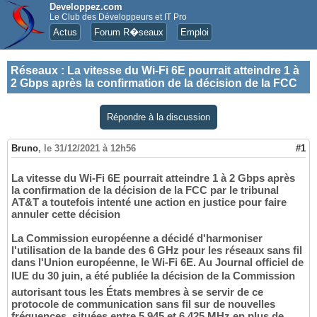
Developpez.com
Le Club des Développeurs et IT Pro
Actus
Forum R�seaux
Emploi
Réseaux
:
La vitesse du Wi-Fi 6E pourrait atteindre 1 à
2 Gbps après la confirmation de la décision de la FCC
Répondre à la discussion
Bruno
,
le 31/12/2021 à 12h56
#1
La vitesse du Wi-Fi 6E pourrait atteindre 1 à 2 Gbps après
la confirmation de la décision de la FCC par le tribunal
AT&T a toutefois intenté une action en justice pour faire
annuler cette décision
La Commission européenne a décidé d'harmoniser
l'utilisation de la bande des 6 GHz pour les réseaux sans fil
dans l'Union européenne, le Wi-Fi 6E. Au Journal officiel de
lUE du 30 juin, a été publiée la décision de la Commission
autorisant tous les États membres à se servir de ce
protocole de communication sans fil sur de nouvelles
fréquences, situées entre 5 945 et 6 425 MHz en plus de