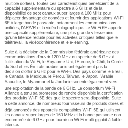
multiple sorties). Toutes ces caractéristiques bénéficient de la
capacité supplémentaire du spectre à 6 GHz et de la
disponibilité de sept canaux super larges à 160 MHz pour
déplacer davantage de données et fournir des applications Wi-Fi
6E à large bande passante, notamment les communications
unifiées, l'AR/VR et la vidéo holographique. Le Wi-Fi 6E apporte
une capacité supplémentaire, une plus grande vitesse ainsi
qu'une latence réduite pour les activités critiques telles que le
télétravail, la vidéoconférence et le e-learning.
Suite à la décision de la Commission fédérale américaine des
communications d'ouvrir 1200 MHz du spectre de 6 GHz à
l'utilisation du Wi-Fi, le Royaume-Uni, l'Europe, le Chili, la Corée
du Sud et les Émirats arabes unis ont également pris la
décision d'offrir 6 GHz pour le Wi-Fi. Des pays comme le Brésil,
le Canada, le Mexique, le Pérou, Taïwan, le Japon, l'Arabie
Saoudite, le Myanmar et la Jordanie soriente également vers
une exploitation de la bande de 6 GHz. Le consortium Wi-Fi
Alliance a tenu sa promesse de rendre disponible la certification
des produits Wi-Fi 6E dès que le spectre sera disponible. Suite
à cette annonce, de nombreux fournisseurs de produits dores et
déjà annoncés des appareils compatibles Wi-Fi 6E qui utilisent
les canaux super larges de 160 MHz et la bande passante non
encombrée de 6 GHz pour fournir un Wi-Fi multi-gigabit à faible
latence.