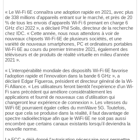
« Le Wi-Fi 6E connaîtra une adoption rapide en 2021, avec plus
de 338 millions d'appareils entrant sur le marché, et près de 20
% de tous les envois d'appareils Wi-Fi 6 prenant en charge 6
GHz d'ici 2022 », a déclaré Phil Solis, directeur de la recherche
chez IDC. « Cette année, nous nous attendons à voir de
nouveaux chipsets Wi-Fi 6E de plusieurs sociétés, et une
variété de nouveaux smartphones, PC et ordinateurs portables
Wi-Fi 6E au cours du premier trimestre 2021, également des
téléviseurs et de produits de réalité virtuelle en milieu d'année
2021 ».
« L'interopérabilité mondiale des dispositifs Wi-Fi 6E favorise
l'adoption rapide et l'innovation dans la bande 6 GHz », a
déclaré Edgar Figueroa, président et directeur général de la Wi-
Fi Alliance. « Les utilisateurs feront bientôt l'expérience d'un Wi-
Fi sans précédent qui améliore considérablement les
applications et fournit de nouveaux cas d'utilisation qui
changeront leur expérience de connexion ». Les vitesses du
WiFi 6E pourraient égaler celles du mmWave 5G. Toutefois,
pour que cela se produise dans la réalité, il faut davantage de
spectre radioélectrique afin que le WiFi 6E ne soit pas aussi
encombré que certains canaux existants lorsqu'il deviendra la
nouvelle norme.
La FCC a déjà donné l'autorisation nécessaire pour permettre