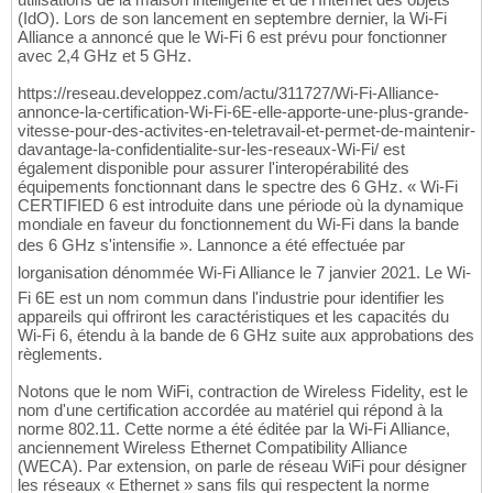
(IdO). Lors de son lancement en septembre dernier, la Wi-Fi
Alliance a annoncé que le Wi-Fi 6 est prévu pour fonctionner
avec 2,4 GHz et 5 GHz.
https://reseau.developpez.com/actu/311727/Wi-Fi-Alliance-
annonce-la-certification-Wi-Fi-6E-elle-apporte-une-plus-grande-
vitesse-pour-des-activites-en-teletravail-et-permet-de-maintenir-
davantage-la-confidentialite-sur-les-reseaux-Wi-Fi/ est
également disponible pour assurer l'interopérabilité des
équipements fonctionnant dans le spectre des 6 GHz. « Wi-Fi
CERTIFIED 6 est introduite dans une période où la dynamique
mondiale en faveur du fonctionnement du Wi-Fi dans la bande
des 6 GHz s'intensifie ». Lannonce a été effectuée par
lorganisation dénommée Wi-Fi Alliance le 7 janvier 2021. Le Wi-
Fi 6E est un nom commun dans l'industrie pour identifier les
appareils qui offriront les caractéristiques et les capacités du
Wi-Fi 6, étendu à la bande de 6 GHz suite aux approbations des
règlements.
Notons que le nom WiFi, contraction de Wireless Fidelity, est le
nom d'une certification accordée au matériel qui répond à la
norme 802.11. Cette norme a été éditée par la Wi-Fi Alliance,
anciennement Wireless Ethernet Compatibility Alliance
(WECA). Par extension, on parle de réseau WiFi pour désigner
les réseaux « Ethernet » sans fils qui respectent la norme