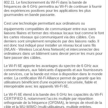
802.11. Le fonctionnement du Wi-Fi dans la bande de
fréquences de 6 GHz permettra au Wi-Fi de continuer à fournir
des expériences positives pour les applications les plus
gourmandes en bande passante.
Cest une technologie permettant aux ordinateurs ou
équipements compatibles de communiquer entre eux sans
liaisons filaires et former des réseaux locaux tout comme le font
les cartes réseaux qui communiquent via des câbles. Ces
derniers sont simplement remplacés par des liaisons radio. Il
est donc tout indiqué pour installer un réseau local sans fils
(WLAN - Wireless Local Area Network) et interconnecter des
ordinateurs dans un bâtiment sans devoir percer les murs pour
faire passer des câbles.
Le Wi-Fi 6E apporte les avantages du spectre de 6 GHz aux
consommateurs, aux fabricants d'appareils et aux fournisseurs
de services, car la bande est mise à disposition dans le monde
entier. La certification Wi-Fi Alliance permet de garantir que les
utilisateurs bénéficient d'une expérience sécurisée, fiable et
interopérable avec les appareils Wi-Fi 6E.
Le Wi-Fi 6E étend à la bande des 6 GHz les capacités du Wi-Fi
CERTIFIED 6, notamment l'accès multiple par répartition
orthogonale de la fréquence (OFDMA), le temps de réveil de la
cible et la MU-MIMO (multi-utilisateurs, multiple entrées,