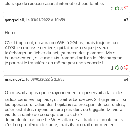
alors que le reseau national internet est pas terrible.
2
3
gangsoleil
,
le 03/01/2022 à 16h59
#3
Hello,
C'est trop cool, on aura du WiFi à 2Gbps, mais toujours un
ADSL en mousse derrière, qui fait que lorsque je veux
télécharger un fichier du net, ça prend des plombes. Mais
heureusement, si je me suis trompé d'ordi en le téléchargeant,
je pourrai le transférer en même pas une seconde !
1
0
maurice71
,
le 08/01/2022 à 11h53
#4
On mavait appris que le rayonnement x qui servait à faire des
radios dans les hôpitaux, utilisait la bande des 2,4 gigahertz ; si
les opérateurs radios des hôpitaux se protègent de ces ondes,
qu'en est-il des rayons encore plus durs de 6 gigahertz, vis-à-
vis de la santé de ceux qui sont à côté ?
Je ne doute pas que Le Wi-Fi alliance ait traité ce problème, si
c'est un problème de santé, mais ils pourrait commenter.