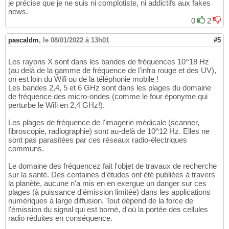
je précise que je ne suis ni complotiste, ni addictifs aux fakes
news.
0
2
pascaldm
,
le 08/01/2022 à 13h01
#5
Les rayons X sont dans les bandes de fréquences 10^18 Hz
(au delà de la gamme de fréquence de l'infra rouge et des UV),
on est loin du Wifi ou de la téléphonie mobile !
Les bandes 2,4, 5 et 6 GHz sont dans les plages du domaine
de fréquence des micro-ondes (comme le four éponyme qui
perturbe le Wifi en 2,4 GHz!).
Les plages de fréquence de l'imagerie médicale (scanner,
fibroscopie, radiographie) sont au-delà de 10^12 Hz. Elles ne
sont pas parasitées par ces réseaux radio-électriques
communs.
Le domaine des fréquencez fait l'objet de travaux de recherche
sur la santé. Des centaines d'études ont été publiées à travers
la planète, aucune n'a mis en en exergue un danger sur ces
plages (à puissance d'émission limitée) dans les applications
numériques à large diffusion. Tout dépend de la force de
l'émission du signal qui est borné, d'où la portée des cellules
radio réduites en conséquence.