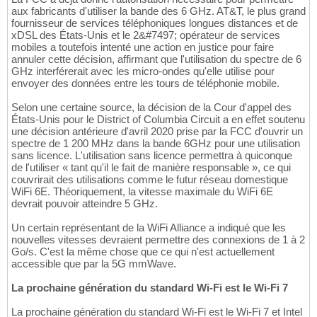
aux fabricants d'utiliser la bande des 6 GHz. AT&T, le plus grand
fournisseur de services téléphoniques longues distances et de
xDSL des États-Unis et le 2&#7497; opérateur de services
mobiles a toutefois intenté une action en justice pour faire
annuler cette décision, affirmant que l'utilisation du spectre de 6
GHz interférerait avec les micro-ondes qu'elle utilise pour
envoyer des données entre les tours de téléphonie mobile.
Selon une certaine source, la décision de la Cour d'appel des
États-Unis pour le District of Columbia Circuit a en effet soutenu
une décision antérieure d'avril 2020 prise par la FCC d'ouvrir un
spectre de 1 200 MHz dans la bande 6GHz pour une utilisation
sans licence. L'utilisation sans licence permettra à quiconque
de l'utiliser « tant qu'il le fait de manière responsable », ce qui
couvrirait des utilisations comme le futur réseau domestique
WiFi 6E. Théoriquement, la vitesse maximale du WiFi 6E
devrait pouvoir atteindre 5 GHz.
Un certain représentant de la WiFi Alliance a indiqué que les
nouvelles vitesses devraient permettre des connexions de 1 à 2
Go/s. C'est la même chose que ce qui n'est actuellement
accessible que par la 5G mmWave.
La prochaine génération du standard Wi-Fi est le Wi-Fi 7
La prochaine génération du standard Wi-Fi est le Wi-Fi 7 et Intel