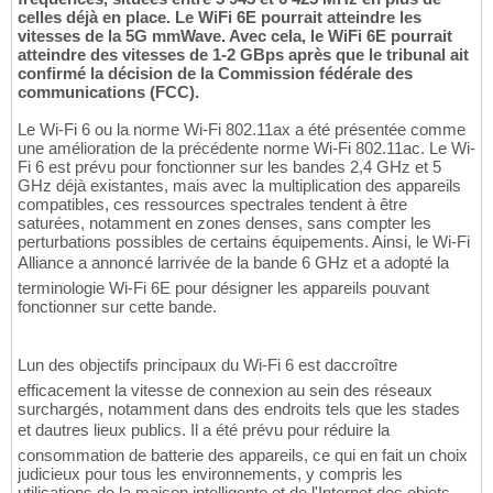
celles déjà en place. Le WiFi 6E pourrait atteindre les
vitesses de la 5G mmWave. Avec cela, le WiFi 6E pourrait
atteindre des vitesses de 1-2 GBps après que le tribunal ait
confirmé la décision de la Commission fédérale des
communications (FCC).
Le Wi-Fi 6 ou la norme Wi-Fi 802.11ax a été présentée comme
une amélioration de la précédente norme Wi-Fi 802.11ac. Le Wi-
Fi 6 est prévu pour fonctionner sur les bandes 2,4 GHz et 5
GHz déjà existantes, mais avec la multiplication des appareils
compatibles, ces ressources spectrales tendent à être
saturées, notamment en zones denses, sans compter les
perturbations possibles de certains équipements. Ainsi, le Wi-Fi
Alliance a annoncé larrivée de la bande 6 GHz et a adopté la
terminologie Wi-Fi 6E pour désigner les appareils pouvant
fonctionner sur cette bande.
Lun des objectifs principaux du Wi-Fi 6 est daccroître
efficacement la vitesse de connexion au sein des réseaux
surchargés, notamment dans des endroits tels que les stades
et dautres lieux publics. Il a été prévu pour réduire la
consommation de batterie des appareils, ce qui en fait un choix
judicieux pour tous les environnements, y compris les
utilisations de la maison intelligente et de l'Internet des objets