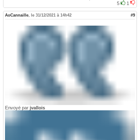
5
1
AoCannaille
,
le 31/12/2021 à 14h42
#9
Envoyé par
jvallois