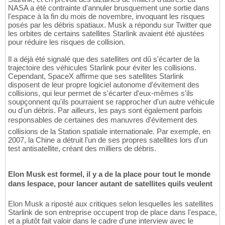
NASA a été contrainte d'annuler brusquement une sortie dans
l'espace à la fin du mois de novembre, invoquant les risques
posés par les débris spatiaux. Musk a répondu sur Twitter que
les orbites de certains satellites Starlink avaient été ajustées
pour réduire les risques de collision.
Il a déjà été signalé que des satellites ont dû s'écarter de la
trajectoire des véhicules Starlink pour éviter les collisions.
Cependant, SpaceX affirme que ses satellites Starlink
disposent de leur propre logiciel autonome d'évitement des
collisions, qui leur permet de s'écarter d'eux-mêmes s'ils
soupçonnent qu'ils pourraient se rapprocher d'un autre véhicule
ou d'un débris. Par ailleurs, les pays sont également parfois
responsables de certaines des manuvres d'évitement des
collisions de la Station spatiale internationale. Par exemple, en
2007, la Chine a détruit l'un de ses propres satellites lors d'un
test antisatellite, créant des milliers de débris.
Elon Musk est formel, il y a de la place pour tout le monde
dans lespace, pour lancer autant de satellites quils veulent
Elon Musk a riposté aux critiques selon lesquelles les satellites
Starlink de son entreprise occupent trop de place dans l'espace,
et a plutôt fait valoir dans le cadre d'une interview avec le