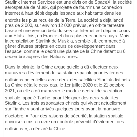
Starlink Internet Services est une division de SpaceX, la société
aérospatiale de Musk, qui projette de fournir une connexion
Internet à haut débit depuis lespace aux habitants dans les
endroits les plus reculés de la Terre. La société a déjà lancé
près de 2 000, sur environ 12 000 prévus, en orbite terrestre
basse et une version bêta du service Internet est déjà en cours
aux États-Unis, en France et dans plusieurs autres pays. Mais
la constellation Starlink de Musk a, semble-t-il, commencé à
gêner d'autres projets en cours de développement dans
l'espace, comme le décrit une plainte de la Chine datant du 6
décembre auprès des Nations unies.
Dans la plainte, la Chine argue qu'elle a dû effectuer deux
manuvres d'évitement de sa station spatiale pour éviter des
collisions potentielles avec deux des satellites Starlink distincts.
La Chine détaille deux cas, le 1er juillet 2020 et le 21 octobre
2021, où elle a dû manuvrer le module central de sa station
spatiale, appelé Tianhe, pour l'éloigner des deux satellites
Starlink. Les trois astronautes chinois qui vivent actuellement
sur Tianhe y sont arrivés quelques jours avant la manuvre
d'octobre. « Pour des raisons de sécurité, la station spatiale
chinoise a mis en uvre un contrôle préventif d'évitement des
collisions », a déclaré la Chine.