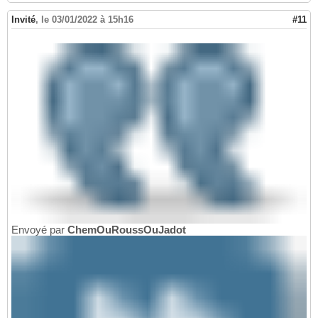
Invité
,
le 03/01/2022 à 15h16
#11
Envoyé par
ChemOuRoussOuJadot