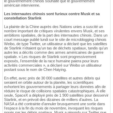
le gouvernement chinois souhaite que le gouvernement
américain intervienne.
Les internautes chinois sont furieux contre Musk et sa
constellation Starlink
La plainte de la Chine auprès des Nations unies a suscité un
nombre important de critiques virulentes envers Musk, et ses
ambitions spatiales, de la part des internautes chinois. Dans un
court message publié lundi sur le site de microblogging chinois
Weibo, de type Twitter, un utilisateur a déclaré que les satellites
de Starlink n'étaient qu'un tas de déchets spatiaux, tandis qu'un
autre les a décrits comme des armes américaines de guerre
spatiale. « Les risques de Starlink sont progressivement
exposés, l'ensemble de la race humaine paiera pour leurs
activités commerciales », a déclaré sur Weibo un utilisateur
postant sous le nom de Chen Haiying.
En effet, avec près de 30 000 satellites et autres débris qui
seraient en orbite autour de la planète, les scientifiques
exhortent les gouvernements à partager leurs données afin de
réduire le risque de collisions spatiales catastrophiques. À elle
seule, SpaceX a déployé près de 1 900 satellites pour desservir
Starlink, et en prévoit des dizaines de milliers d'autres. La
NASA a été contrainte d'annuler brusquement une sortie dans
l'espace à la fin du mois de novembre, invoquant les risques
posés par les débris spatiaux. Musk a répondu sur Twitter que