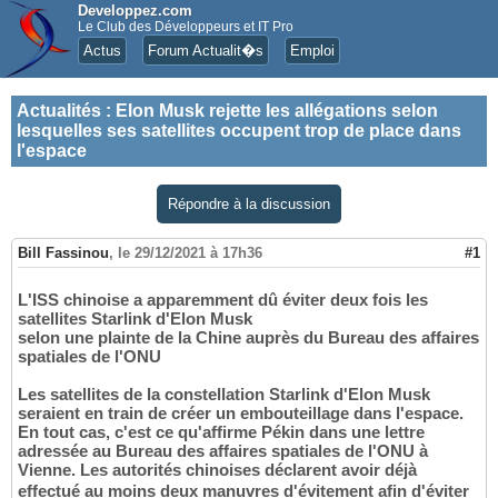
Developpez.com
Le Club des Développeurs et IT Pro
Actus
Forum Actualit�s
Emploi
Actualités
:
Elon Musk rejette les allégations selon
lesquelles ses satellites occupent trop de place dans
l'espace
Répondre à la discussion
Bill Fassinou
,
le 29/12/2021 à 17h36
#1
L'ISS chinoise a apparemment dû éviter deux fois les
satellites Starlink d'Elon Musk
selon une plainte de la Chine auprès du Bureau des affaires
spatiales de l'ONU
Les satellites de la constellation Starlink d'Elon Musk
seraient en train de créer un embouteillage dans l'espace.
En tout cas, c'est ce qu'affirme Pékin dans une lettre
adressée au Bureau des affaires spatiales de l'ONU à
Vienne. Les autorités chinoises déclarent avoir déjà
effectué au moins deux manuvres d'évitement afin d'éviter