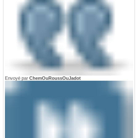
Envoyé par
ChemOuRoussOuJadot