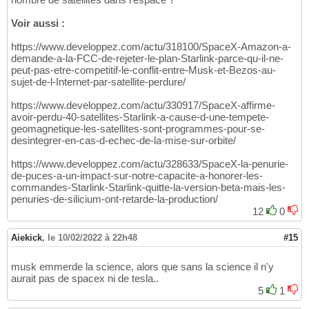
Voir aussi :
https://www.developpez.com/actu/318100/SpaceX-Amazon-a-
demande-a-la-FCC-de-rejeter-le-plan-Starlink-parce-qu-il-ne-
peut-pas-etre-competitif-le-conflit-entre-Musk-et-Bezos-au-
sujet-de-l-Internet-par-satellite-perdure/
https://www.developpez.com/actu/330917/SpaceX-affirme-
avoir-perdu-40-satellites-Starlink-a-cause-d-une-tempete-
geomagnetique-les-satellites-sont-programmes-pour-se-
desintegrer-en-cas-d-echec-de-la-mise-sur-orbite/
https://www.developpez.com/actu/328633/SpaceX-la-penurie-
de-puces-a-un-impact-sur-notre-capacite-a-honorer-les-
commandes-Starlink-Starlink-quitte-la-version-beta-mais-les-
penuries-de-silicium-ont-retarde-la-production/
12
0
Aiekick
,
le 10/02/2022 à 22h48
#15
musk emmerde la science, alors que sans la science il n'y
aurait pas de spacex ni de tesla..
5
1