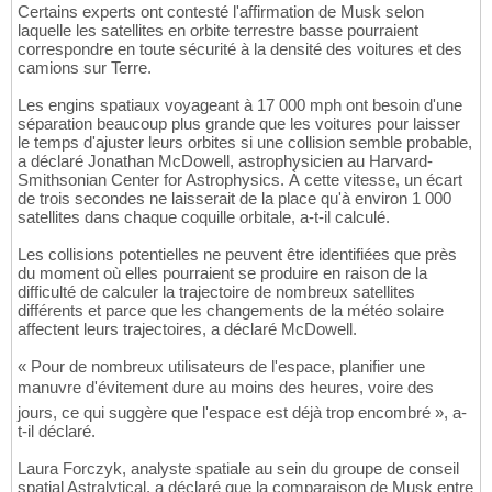
Certains experts ont contesté l'affirmation de Musk selon
laquelle les satellites en orbite terrestre basse pourraient
correspondre en toute sécurité à la densité des voitures et des
camions sur Terre.
Les engins spatiaux voyageant à 17 000 mph ont besoin d'une
séparation beaucoup plus grande que les voitures pour laisser
le temps d'ajuster leurs orbites si une collision semble probable,
a déclaré Jonathan McDowell, astrophysicien au Harvard-
Smithsonian Center for Astrophysics. À cette vitesse, un écart
de trois secondes ne laisserait de la place qu'à environ 1 000
satellites dans chaque coquille orbitale, a-t-il calculé.
Les collisions potentielles ne peuvent être identifiées que près
du moment où elles pourraient se produire en raison de la
difficulté de calculer la trajectoire de nombreux satellites
différents et parce que les changements de la météo solaire
affectent leurs trajectoires, a déclaré McDowell.
« Pour de nombreux utilisateurs de l'espace, planifier une
manuvre d'évitement dure au moins des heures, voire des
jours, ce qui suggère que l'espace est déjà trop encombré », a-
t-il déclaré.
Laura Forczyk, analyste spatiale au sein du groupe de conseil
spatial Astralytical, a déclaré que la comparaison de Musk entre