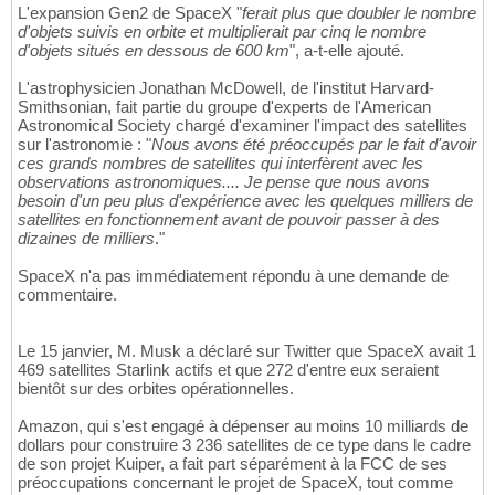
L'expansion Gen2 de SpaceX "
ferait plus que doubler le nombre
d'objets suivis en orbite et multiplierait par cinq le nombre
d'objets situés en dessous de 600 km
", a-t-elle ajouté.
L'astrophysicien Jonathan McDowell, de l'institut Harvard-
Smithsonian, fait partie du groupe d'experts de l'American
Astronomical Society chargé d'examiner l'impact des satellites
sur l'astronomie : "
Nous avons été préoccupés par le fait d'avoir
ces grands nombres de satellites qui interfèrent avec les
observations astronomiques.... Je pense que nous avons
besoin d'un peu plus d'expérience avec les quelques milliers de
satellites en fonctionnement avant de pouvoir passer à des
dizaines de milliers
."
SpaceX n'a pas immédiatement répondu à une demande de
commentaire.
Le 15 janvier, M. Musk a déclaré sur Twitter que SpaceX avait 1
469 satellites Starlink actifs et que 272 d'entre eux seraient
bientôt sur des orbites opérationnelles.
Amazon, qui s'est engagé à dépenser au moins 10 milliards de
dollars pour construire 3 236 satellites de ce type dans le cadre
de son projet Kuiper, a fait part séparément à la FCC de ses
préoccupations concernant le projet de SpaceX, tout comme