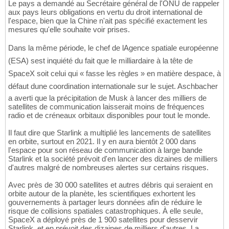
Le pays a demandé au Secrétaire général de l'ONU de rappeler
aux pays leurs obligations en vertu du droit international de
l'espace, bien que la Chine n'ait pas spécifié exactement les
mesures qu'elle souhaite voir prises.
Dans la même période, le chef de lAgence spatiale européenne
(ESA) sest inquiété du fait que le milliardaire à la tête de
SpaceX soit celui qui « fasse les règles » en matière despace, à
défaut dune coordination internationale sur le sujet. Aschbacher
a averti que la précipitation de Musk à lancer des milliers de
satellites de communication laisserait moins de fréquences
radio et de créneaux orbitaux disponibles pour tout le monde.
Il faut dire que Starlink a multiplié les lancements de satellites
en orbite, surtout en 2021. Il y en aura bientôt 2 000 dans
l'espace pour son réseau de communication à large bande
Starlink et la société prévoit d'en lancer des dizaines de milliers
d'autres malgré de nombreuses alertes sur certains risques.
Avec près de 30 000 satellites et autres débris qui seraient en
orbite autour de la planète, les scientifiques exhortent les
gouvernements à partager leurs données afin de réduire le
risque de collisions spatiales catastrophiques. À elle seule,
SpaceX a déployé près de 1 900 satellites pour desservir
Starlink, et en prévoit des dizaines de milliers d'autres. La