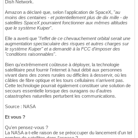
Dish Network.
Amazon a déclaré que, selon l'application de SpaceX, "
au
moins des centaines - et potentiellement plus de dix mille - de
satellites SpaceX pourraient fonctionner aux mêmes altitudes
que le système Kuiper
".
Elle a averti que "
l'effet de ce chevauchement orbital serait une
augmentation spectaculaire des risques et autres charges sur
le système Kuiper" et a demandé à la FCC d'imposer des
"conditions raisonnables
".
Bien qu'extrêmement coûteuse à déployer, la technologie
satellitaire peut fournir l'internet à haut débit aux personnes
vivant dans des zones rurales ou difficiles à desservir, où les
câbles de fibre optique et les tours cellulaires n'arrivent pas.
Cette technologie pourrait également constituer une solution de
secours essentielle lorsque des ouragans ou d'autres
catastrophes naturelles perturbent les communications.
Source : NASA
Et vous ?
Qu'en pensez-vous ?
La NASA a-t-elle raison de se préoccuper du lancement d'un tel
nombre de satellites dans l'espace ?