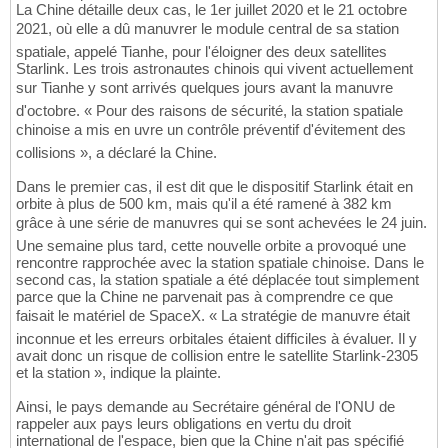
La Chine détaille deux cas, le 1er juillet 2020 et le 21 octobre
2021, où elle a dû manuvrer le module central de sa station
spatiale, appelé Tianhe, pour l'éloigner des deux satellites
Starlink. Les trois astronautes chinois qui vivent actuellement
sur Tianhe y sont arrivés quelques jours avant la manuvre
d'octobre. « Pour des raisons de sécurité, la station spatiale
chinoise a mis en uvre un contrôle préventif d'évitement des
collisions », a déclaré la Chine.
Dans le premier cas, il est dit que le dispositif Starlink était en
orbite à plus de 500 km, mais qu'il a été ramené à 382 km
grâce à une série de manuvres qui se sont achevées le 24 juin.
Une semaine plus tard, cette nouvelle orbite a provoqué une
rencontre rapprochée avec la station spatiale chinoise. Dans le
second cas, la station spatiale a été déplacée tout simplement
parce que la Chine ne parvenait pas à comprendre ce que
faisait le matériel de SpaceX. « La stratégie de manuvre était
inconnue et les erreurs orbitales étaient difficiles à évaluer. Il y
avait donc un risque de collision entre le satellite Starlink-2305
et la station », indique la plainte.
Ainsi, le pays demande au Secrétaire général de l'ONU de
rappeler aux pays leurs obligations en vertu du droit
international de l'espace, bien que la Chine n'ait pas spécifié