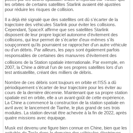
les orbites de certains satellites Starlink avaient été ajustées
pour réduire les risques de collision.
Il a déjà été signalé que des satellites ont dû s'écarter de la
trajectoire des véhicules Starlink pour éviter les collisions.
Cependant, SpaceX affirme que ses satellites Starlink
disposent de leur propre logiciel autonome d'évitement des
collisions, qui leur permet de s'écarter d'eux-mêmes s'ils
soupçonnent qu'ils pourraient se rapprocher d'un autre véhicule
ou d'un débris. Par ailleurs, les pays sont également parfois
responsables de certaines des manuvres d'évitement des
collisions de la Station spatiale internationale. Par exemple, en
2007, la Chine a détruit l'un de ses propres satellites lors d'un
test antisatellite, créant des milliers de débris.
Nombre de ces débris sont toujours en orbite et l'ISS a dû
périodiquement s'écarter de leur trajectoire pour les éviter au
cours de la dernière décennie. Maintenant que sa propre station
spatiale est en orbite, elle a un avant-goût de cette expérience.
La Chine a commencé la construction de la station spatiale en
avril avec le lancement de Tianhe, le plus grand de ses trois
modules. La station devrait être achevée à la fin de 2022, après
quatre missions avec équipage.
Musk est devenu une figure bien connue en Chine, bien que les
activités de Tesla dans le domaine des véhicules électriques