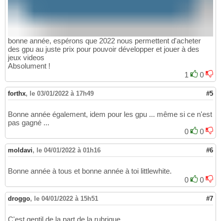
bonne année, espérons que 2022 nous permettent d'acheter
des gpu au juste prix pour pouvoir développer et jouer à des
jeux videos
Absolument !
1
0
forthx
,
le 03/01/2022 à 17h49
#5
Bonne année également, idem pour les gpu ... même si ce n'est
pas gagné ...
0
0
moldavi
,
le 04/01/2022 à 01h16
#6
Bonne année à tous et bonne année à toi littlewhite.
0
0
droggo
,
le 04/01/2022 à 15h51
#7
C'est gentil de la part de la rubrique