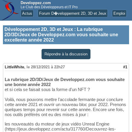
Developpez.com
Le Club des Développeurs et IT Pro
Actus
Forum D�veloppement 2D, 3D et Jeux
Emploi
Développement 2D, 3D et Jeux
:
La rubrique
2D/3D/Jeux de Developpez.com vous souhaite une
excellente année 2022
Répondre à la discussion
LittleWhite
,
le 28/12/2021 à 22h27
#1
La rubrique 2D/3D/Jeux de Developpez.com vous souhaite
une bonne année 2022
et si cela se faisait sous la forme d'un NFT ?
Voilà, nous pouvons mettre l'accolade fermante pour conclure
cette année 2021 et ouvrir un nouveau bloc pour 2022. Prenons
quelques temps pour revenir sur cette année. Encore une fois,
nos outils préférés ont eu des mises à jour :
les nouveautés du moteur de jeux vidéo Unreal Engine
(https://jeux.developpez.com/actu/317760/Decouvrez-les-