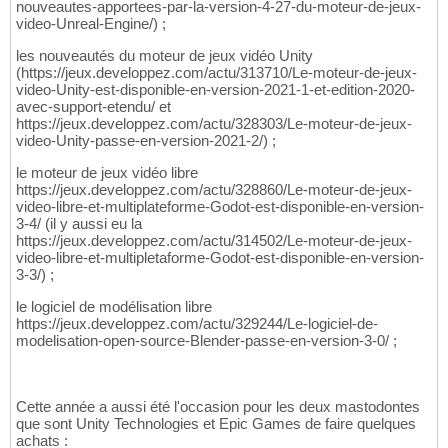
nouveautes-apportees-par-la-version-4-27-du-moteur-de-jeux-
video-Unreal-Engine/) ;
les nouveautés du moteur de jeux vidéo Unity
(https://jeux.developpez.com/actu/313710/Le-moteur-de-jeux-
video-Unity-est-disponible-en-version-2021-1-et-edition-2020-
avec-support-etendu/ et
https://jeux.developpez.com/actu/328303/Le-moteur-de-jeux-
video-Unity-passe-en-version-2021-2/) ;
le moteur de jeux vidéo libre
https://jeux.developpez.com/actu/328860/Le-moteur-de-jeux-
video-libre-et-multiplateforme-Godot-est-disponible-en-version-
3-4/ (il y aussi eu la
https://jeux.developpez.com/actu/314502/Le-moteur-de-jeux-
video-libre-et-multipletaforme-Godot-est-disponible-en-version-
3-3/) ;
le logiciel de modélisation libre
https://jeux.developpez.com/actu/329244/Le-logiciel-de-
modelisation-open-source-Blender-passe-en-version-3-0/ ;
Cette année a aussi été l'occasion pour les deux mastodontes
que sont Unity Technologies et Epic Games de faire quelques
achats :