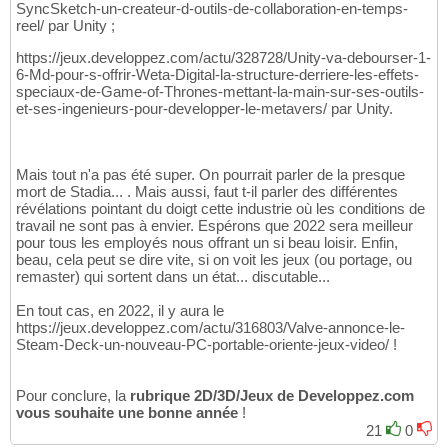
SyncSketch-un-createur-d-outils-de-collaboration-en-temps-
reel/ par Unity ;
https://jeux.developpez.com/actu/328728/Unity-va-debourser-1-
6-Md-pour-s-offrir-Weta-Digital-la-structure-derriere-les-effets-
speciaux-de-Game-of-Thrones-mettant-la-main-sur-ses-outils-
et-ses-ingenieurs-pour-developper-le-metavers/ par Unity.
Mais tout n'a pas été super. On pourrait parler de la presque
mort de Stadia... . Mais aussi, faut t-il parler des différentes
révélations pointant du doigt cette industrie où les conditions de
travail ne sont pas à envier. Espérons que 2022 sera meilleur
pour tous les employés nous offrant un si beau loisir. Enfin,
beau, cela peut se dire vite, si on voit les jeux (ou portage, ou
remaster) qui sortent dans un état... discutable...
En tout cas, en 2022, il y aura le
https://jeux.developpez.com/actu/316803/Valve-annonce-le-
Steam-Deck-un-nouveau-PC-portable-oriente-jeux-video/ !
Pour conclure, la
rubrique 2D/3D/Jeux de Developpez.com
vous souhaite une bonne année
!
21
0