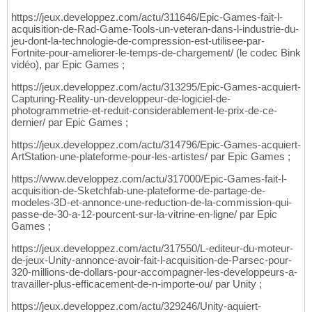
https://jeux.developpez.com/actu/311646/Epic-Games-fait-l-
acquisition-de-Rad-Game-Tools-un-veteran-dans-l-industrie-du-
jeu-dont-la-technologie-de-compression-est-utilisee-par-
Fortnite-pour-ameliorer-le-temps-de-chargement/ (le codec Bink
vidéo), par Epic Games ;
https://jeux.developpez.com/actu/313295/Epic-Games-acquiert-
Capturing-Reality-un-developpeur-de-logiciel-de-
photogrammetrie-et-reduit-considerablement-le-prix-de-ce-
dernier/ par Epic Games ;
https://jeux.developpez.com/actu/314796/Epic-Games-acquiert-
ArtStation-une-plateforme-pour-les-artistes/ par Epic Games ;
https://www.developpez.com/actu/317000/Epic-Games-fait-l-
acquisition-de-Sketchfab-une-plateforme-de-partage-de-
modeles-3D-et-annonce-une-reduction-de-la-commission-qui-
passe-de-30-a-12-pourcent-sur-la-vitrine-en-ligne/ par Epic
Games ;
https://jeux.developpez.com/actu/317550/L-editeur-du-moteur-
de-jeux-Unity-annonce-avoir-fait-l-acquisition-de-Parsec-pour-
320-millions-de-dollars-pour-accompagner-les-developpeurs-a-
travailler-plus-efficacement-de-n-importe-ou/ par Unity ;
https://jeux.developpez.com/actu/329246/Unity-aquiert-