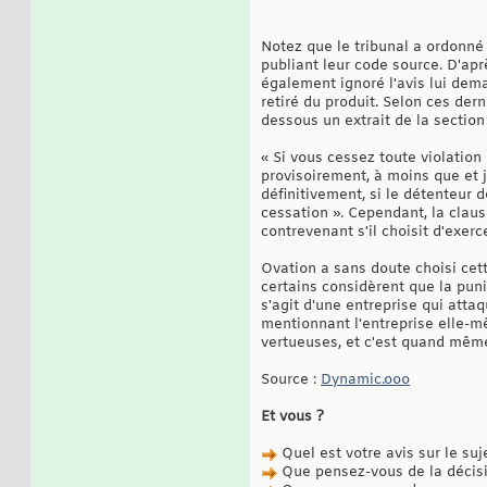
Notez que le tribunal a ordonné
publiant leur code source. D'après
également ignoré l'avis lui dem
retiré du produit. Selon ces dern
dessous un extrait de la section
« Si vous cessez toute violation 
provisoirement, à moins que et j
définitivement, si le détenteur 
cessation ». Cependant, la claus
contrevenant s'il choisit d'exerce
Ovation a sans doute choisi cet
certains considèrent que la punit
s'agit d'une entreprise qui att
mentionnant l'entreprise elle-mê
vertueuses, et c'est quand même 
Source :
Dynamic.ooo
Et vous ?
Quel est votre avis sur le suj
Que pensez-vous de la décisi