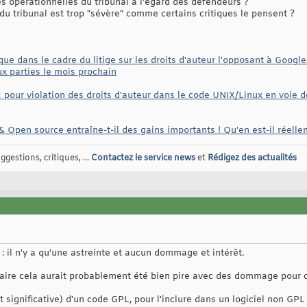
opérationnelles du tribunal à l'égard des défendeurs ?
u tribunal est trop "sévère" comme certains critiques le pensent ?
que dans le cadre du litige sur les droits d'auteur l'opposant à Goog
x parties le mois prochain
pour violation des droits d'auteur dans le code UNIX/Linux en voie de 
 & Open source entraîne-t-il des gains importants ! Qu'en est-il réelle
gestions, critiques, ...
Contactez le service news
et
Rédigez des actualités
 : il n'y a qu'une astreinte et aucun dommage et intérêt.
aire cela aurait probablement été bien pire avec des dommage pour 
 significative) d'un code GPL, pour l'inclure dans un logiciel non GPL