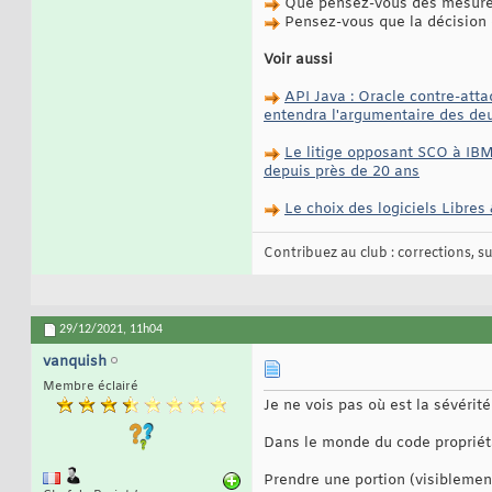
Que pensez-vous des mesures 
Pensez-vous que la décision d
Voir aussi
API Java : Oracle contre-atta
entendra l'argumentaire des deu
Le litige opposant SCO à IBM 
depuis près de 20 ans
Le choix des logiciels Libres
Contribuez au club : corrections, sug
29/12/2021,
11h04
vanquish
Membre éclairé
Je ne vois pas où est la sévérité
Dans le monde du code propriét
Prendre une portion (visiblement