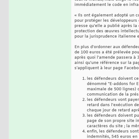
immédiatement le code en infrac
« Ils ont également adopté un c
pour protéger les développeurs 
presse qu'elle a publié après la
protection des œuvres intellectu
pour la jurisprudence italienne 
En plus d'ordonner aux défendeur
de 100 euros a été prélevée pour
après quoi l'amende passera à 30
ainsi qu'une référence sur la pa
s'appliquent à leur page Facebo
les défendeurs doivent ces
dénommé "E-addons for Ele
maximale de 500 lignes) d
communication de la prése
les défendeurs vont paye
retard dans l'exécution de
chaque jour de retard aprè
les défendeurs doivent pub
page de son propre site i
caractères du site ; la mê
enfin, les défendeurs son
indemnités, 545 euros en 