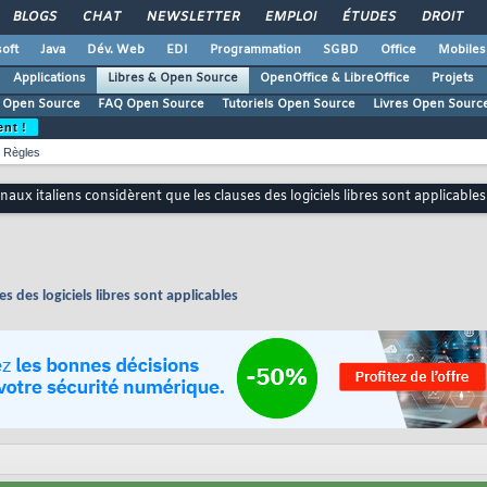
BLOGS
CHAT
NEWSLETTER
EMPLOI
ÉTUDES
DROIT
oft
Java
Dév. Web
EDI
Programmation
SGBD
Office
Mobiles
Applications
Libres & Open Source
OpenOffice & LibreOffice
Projets
 Open Source
FAQ Open Source
Tutoriels Open Source
Livres Open Sourc
ent !
Règles
naux italiens considèrent que les clauses des logiciels libres sont applicables
s des logiciels libres sont applicables