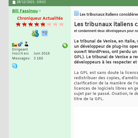
28/12/2021,
15h53
Bill Fassinou
Les tribunaux italiens considèren
Chroniqueur Actualités
Les tribunaux italiens 
et condamnent deux développeurs pour no
Le tribunal de Venise, en Italie
un développeur de plug-ins open
Dirigeant
ouvert WordPress, ont perdu un
Inscrit en
Juin 2016
GPL). Le tribunal de Venise a r
Messages
3 160
développeurs à les respecter et
La GPL est sans doute la licence
redistribuer des copies, d'améli
clarification de la manière de l'
licences de logiciels libres en g
sujet par le passé. Ovation, le 
titre de la GPL.