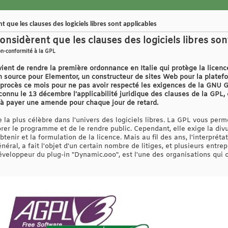
t que les clauses des logiciels libres sont applicables
considèrent que les clauses des logiciels libres son
n-conformité à la GPL
, vient de rendre la première ordonnance en Italie qui protège la lice
 source pour Elementor, un constructeur de sites Web pour la platef
 procès ce mois pour ne pas avoir respecté les exigences de la GNU
econnu le 13 décembre l'applicabilité juridique des clauses de la GPL
 à payer une amende pour chaque jour de retard.
 la plus célèbre dans l'univers des logiciels libres. La GPL vous per
orer le programme et de le rendre public. Cependant, elle exige la div
obtenir et la formulation de la licence. Mais au fil des ans, l'interpréta
énéral, a fait l'objet d'un certain nombre de litiges, et plusieurs entre
développeur du plug-in "Dynamic.ooo", est l'une des organisations qui 