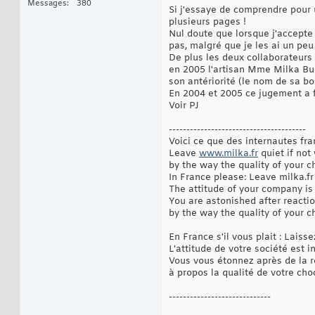
Messages
380
Si j'essaye de comprendre pour ut
plusieurs pages !
Nul doute que lorsque j'accept
pas, malgré que je les ai un pe
De plus les deux collaborateurs 
en 2005 l'artisan Mme Milka Bud
son antériorité (le nom de sa bout
En 2004 et 2005 ce jugement a f
Voir PJ
---------------------------------------
Voici ce que des internautes fran
Leave
www.milka.fr
quiet if not
by the way the quality of your c
In France please: Leave milka.fr
The attitude of your company is 
You are astonished after reacti
by the way the quality of your c
En France s'il vous plait : Laiss
L'attitude de votre société est 
Vous vous étonnez après de la r
à propos la qualité de votre choc
-----------------------------