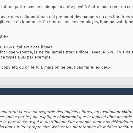
.
 fait de partir avec le code qu'on a été payé à écrire pour créer un c
 avec mes collaborateurs qui prennent des paquets ou des librairies s
gligence ou ignorance. En tant qu'anciens employés, il ne pouvait ignor
érité.
 la GPL qui écrit ces lignes.
t l'open-source, je ne l'ai jamais trouvé 'libre': avec la GPL il y a d
s de types BSD par exemple.
copyleft, ou on le fuit, mais on ne peut pas faire les deux.
important vers la sauvegarde des logiciels libres, en expliquant
clair
ce émise par le juge explique
clairement
que le logiciel libre accorde
 la part de ceux qui le distribuent. Elle ordonne donc aux défendeur
écision sur leur propre site Web et les plateformes de médias sociaux