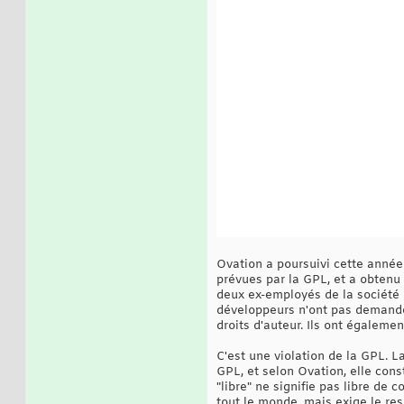
Ovation a poursuivi cette année
prévues par la GPL, et a obtenu
deux ex-employés de la société o
développeurs n'ont pas demandé 
droits d'auteur. Ils ont égaleme
C'est une violation de la GPL. L
GPL, et selon Ovation, elle cons
"libre" ne signifie pas libre de 
tout le monde, mais exige le res