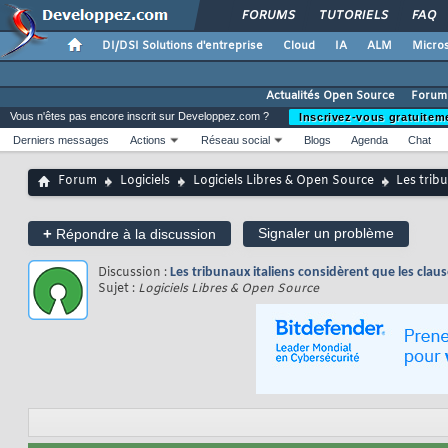
FORUMS
TUTORIELS
FAQ
DI/DSI Solutions d'entreprise
Cloud
IA
ALM
Micros
Actualités Open Source
Forum
Vous n'êtes pas encore inscrit sur Developpez.com ?
Inscrivez-vous gratuitem
Derniers messages
Actions
Réseau social
Blogs
Agenda
Chat
Forum
Logiciels
Logiciels Libres & Open Source
Les tribu
+
Signaler un problème
Répondre à la discussion
Discussion :
Les tribunaux italiens considèrent que les clause
Sujet :
Logiciels Libres & Open Source