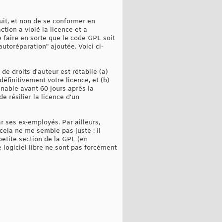
uit, et non de se conformer en
ction a violé la licence et a
 faire en sorte que le code GPL soit
autoréparation" ajoutée. Voici ci-
de droits d'auteur est rétablie (a)
définitivement votre licence, et (b)
nnable avant 60 jours après la
e résilier la licence d'un
 ses ex-employés. Par ailleurs,
 cela ne me semble pas juste : il
petite section de la GPL (en
 logiciel libre ne sont pas forcément