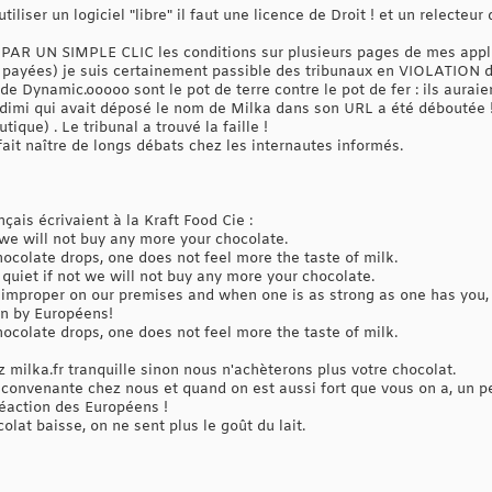
iliser un logiciel "libre" il faut une licence de Droit ! et un relecteur
e PAR UN SIMPLE CLIC les conditions sur plusieurs pages de mes appl
u payées) je suis certainement passible des tribunaux en VIOLATION de
de Dynamic.ooooo sont le pot de terre contre le pot de fer : ils aura
imi qui avait déposé le nom de Milka dans son URL a été déboutée ! 
ique) . Le tribunal a trouvé la faille !
ait naître de longs débats chez les internautes informés.
çais écrivaient à la Kraft Food Cie :
 we will not buy any more your chocolate.
hocolate drops, one does not feel more the taste of milk.
 quiet if not we will not buy any more your chocolate.
improper on our premises and when one is as strong as one has you, a 
on by Européens!
hocolate drops, one does not feel more the taste of milk.
ez milka.fr tranquille sinon nous n'achèterons plus votre chocolat.
inconvenante chez nous et quand on est aussi fort que vous on a, un peu
éaction des Européens !
olat baisse, on ne sent plus le goût du lait.