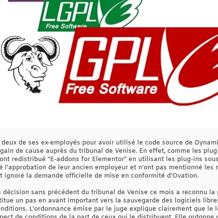
 deux de ses ex-employés pour avoir utilisé le code source de Dynami
 gain de cause auprès du tribunal de Venise. En effet, comme les plug
nt redistribué "E-addons for Elementor" en utilisant les plug-ins sous
l'approbation de leur ancien employeur et n'ont pas mentionné les mo
nt ignoré la demande officielle de mise en conformité d’Ovation.
a décision sans précédent du tribunal de Venise ce mois a reconnu la 
titue un pas en avant important vers la sauvegarde des logiciels libr
conditions. L'ordonnance émise par le juge explique clairement que le l
pect de conditions de la part de ceux qui le distribuent. Elle ordonne