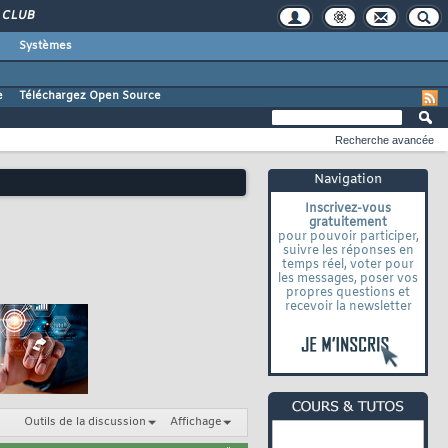
CLUB
Systèmes
e
Téléchargez Open Source
Recherche avancée
Navigation
Inscrivez-vous
gratuitement
pour pouvoir participer,
suivre les réponses en
temps réel, voter pour
les messages, poser vos
propres questions et
recevoir la newsletter
Outils de la discussion
Affichage