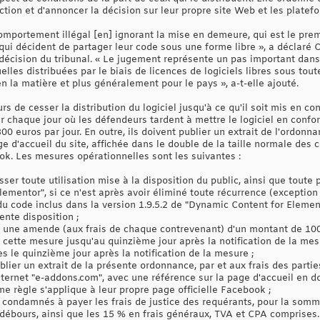
tion et d'annoncer la décision sur leur propre site Web et les plate
omportement illégal [en] ignorant la mise en demeure, qui est le prem
qui décident de partager leur code sous une forme libre », a déclar
 décision du tribunal. « Le jugement représente un pas important dans
elles distribuées par le biais de licences de logiciels libres sous tou
en la matière et plus généralement pour le pays », a-t-elle ajouté.
s de cesser la distribution du logiciel jusqu'à ce qu'il soit mis en c
 chaque jour où les défendeurs tardent à mettre le logiciel en confor
0 euros par jour. En outre, ils doivent publier un extrait de l'ordonn
ge d'accueil du site, affichée dans le double de la taille normale des
ok. Les mesures opérationnelles sont les suivantes :
ser toute utilisation mise à la disposition du public, ainsi que toute p
mentor", si ce n'est après avoir éliminé toute récurrence (exception 
u code inclus dans la version 1.9.5.2 de "Dynamic Content for Element
nte disposition ;
r une amende (aux frais de chaque contrevenant) d'un montant de 100
 cette mesure jusqu'au quinzième jour après la notification de la mes
s le quinzième jour après la notification de la mesure ;
lier un extrait de la présente ordonnance, par et aux frais des parties
nternet "e-addons.com", avec une référence sur la page d'accueil en do
me règle s'applique à leur propre page officielle Facebook ;
t condamnés à payer les frais de justice des requérants, pour la som
débours, ainsi que les 15 % en frais généraux, TVA et CPA comprises.