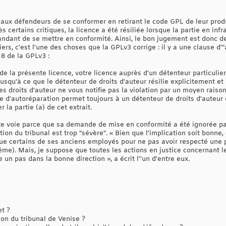
 aux défendeurs de se conformer en retirant le code GPL de leur prod
 certains critiques, la licence a été résiliée lorsque la partie en infra
andant de se mettre en conformité. Ainsi, le bon jugement est donc de
iers, c'est l'une des choses que la GPLv3 corrige : il y a une clause d'"
 8 de la GPLv3 :
de la présente licence, votre licence auprès d'un détenteur particulier 
usqu'à ce que le détenteur de droits d'auteur résilie explicitement et 
des droits d'auteur ne vous notifie pas la violation par un moyen raiso
e d'autoréparation permet toujours à un détenteur de droits d'auteur d
r la partie (a) de cet extrait.
te voie parce que sa demande de mise en conformité a été ignorée par
ion du tribunal est trop "sévère". « Bien que l'implication soit bonne,
aque certains de ses anciens employés pour ne pas avoir respecté une 
me). Mais, je suppose que toutes les actions en justice concernant le
un pas dans la bonne direction », a écrit l''un d'entre eux.
et ?
on du tribunal de Venise ?