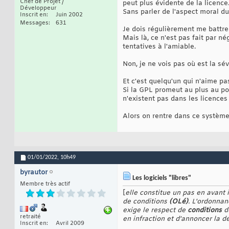
Chef de Projet /
peut plus évidente de la licence
Développeur
Sans parler de l'aspect moral du
Inscrit en
Juin 2002
Messages
631
Je dois régulièrement me battre
Mais là, ce n'est pas fait par né
tentatives à l'amiable.
Non, je ne vois pas où est la sév
Et c'est quelqu'un qui n'aime pas
Si la GPL promeut au plus au poin
n'existent pas dans les licence
Alors on rentre dans ce système 
01/01/2022,
10h49
byrautor
Les logiciels "libres"
Membre très actif
[
elle constitue un pas en avant 
de conditions
(OLé)
. L'ordonnan
exige le respect de
conditions
de
retraité
en infraction et d'annoncer la d
Inscrit en
Avril 2009