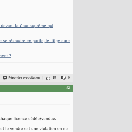
le devant la Cour suprême qui
se résoudre en partie, le litige dure
ment ?
Répondre avec citation
18
0
#2
chaque licence cédée/vendue.
 et le vendre est une violation on ne