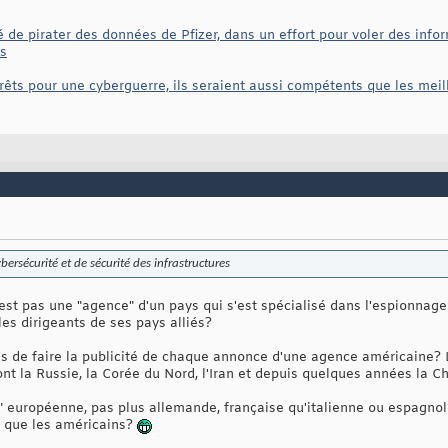
 de pirater des données de Pfizer, dans un effort pour voler des infor
us
êts pour une cyberguerre, ils seraient aussi compétents que les me
ersécurité et de sécurité des infrastructures
st pas une "agence" d'un pays qui s'est spécialisé dans l'espionnag
es dirigeants de ses pays alliés?
ns de faire la publicité de chaque annonce d'une agence américaine? L
t la Russie, la Corée du Nord, l'Iran et depuis quelques années la Ch
 européenne, pas plus allemande, française qu'italienne ou espagno
... que les américains?