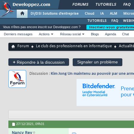
FORUMS
TUTORIELS
FAQ
DI/DSI Solutions d'entreprise
Cloud
IA
ALM
Micros
TUTORIELS
FAQ
WEBIN
Vous n'êtes pas encore inscrit sur Developpez.com ?
Inscrivez-vous gratuitem
Derniers messages
Actions
Réseau social
Blogs
Agenda
Chat
Forum
Le club des professionnels en informatique
Actualit
+
Signaler un problème
Répondre à la discussion
Discussion :
Kim Jong Un maintenu au pouvoir par une armée
27/12/2021,
09h31
Nancy Rey