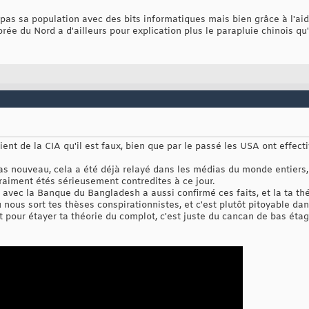
pas sa population avec des bits informatiques mais bien grâce à l'aid
orée du Nord a d'ailleurs pour explication plus le parapluie chinois q
ient de la CIA qu'il est faux, bien que par le passé les USA ont effect
pas nouveau, cela a été déjà relayé dans les médias du monde entiers,
vraiment étés sérieusement contredites à ce jour.
e avec la Banque du Bangladesh a aussi confirmé ces faits, et la ta thé
 nous sort tes thèses conspirationnistes, et c'est plutôt pitoyable dan
it pour étayer ta théorie du complot, c'est juste du cancan de bas ét