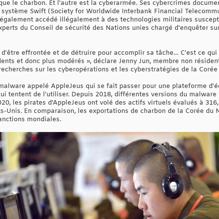
que le charbon. Et l'autre est la cyberarmée. Ses cybercrimes documen
le système Swift (Society for Worldwide Interbank Financial Telecomm
également accédé illégalement à des technologies militaires susceptib
xperts du Conseil de sécurité des Nations unies chargé d'enquêter sur
d'être effrontée et de détruire pour accomplir sa tâche… C'est ce qui 
dents et donc plus modérés », déclare Jenny Jun, membre non résident 
s recherches sur les cyberopérations et les cyberstratégies de la Corée
alware appelé AppleJeus qui se fait passer pour une plateforme d'
i tentent de l'utiliser. Depuis 2018, différentes versions du malware o
, les pirates d'AppleJeus ont volé des actifs virtuels évalués à 316,4
s-Unis. En comparaison, les exportations de charbon de la Corée du 
sanctions mondiales.