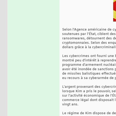
Selon l'Agence américaine de cyb
soutenues par l'État, ciblent de
ransomwares, détournent des de
cryptomonnaies. Selon des enquê
dollars grâce à la cybercriminal
Les cybercrimes ont fourni une 
montré peu d'intérêt à reprendre
programme d'armement nucléaire.
avoir été inondée de sanctions 
de missiles balistiques effectué
eu recours à sa cyberarmée de p
L'argent provenant des cybercri
lorsque Kim a pris le pouvoir, 
sur l'activité économique de l'É
commerce légal dont disposait la
vingt ans.
Le régime de Kim dispose de deu