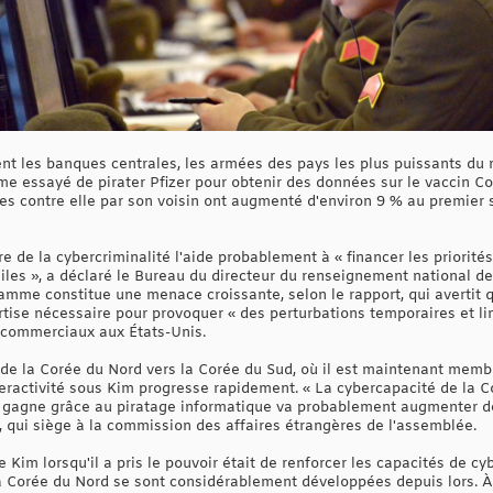
t les banques centrales, les armées des pays les plus puissants du 
ême essayé de pirater Pfizer pour obtenir des données sur le vaccin C
gées contre elle par son voisin ont augmenté d'environ 9 % au premier
ire de la cybercriminalité l'aide probablement à « financer les prior
les », a déclaré le Bureau du directeur du renseignement national de
ramme constitue une menace croissante, selon le rapport, qui avertit
tise nécessaire pour provoquer « des perturbations temporaires et lim
x commerciaux aux États-Unis.
n de la Corée du Nord vers la Corée du Sud, où il est maintenant memb
ractivité sous Kim progresse rapidement. « La cybercapacité de la C
lle gagne grâce au piratage informatique va probablement augmenter d
, qui siège à la commission des affaires étrangères de l'assemblée.
de Kim lorsqu'il a pris le pouvoir était de renforcer les capacités de 
 Corée du Nord se sont considérablement développées depuis lors. À l