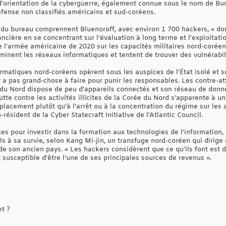
'orientation de la cyberguerre, également connue sous le nom de Bur
éfense non classifiés américains et sud-coréens.
s du bureau comprennent Bluenoroff, avec environ 1 700 hackers, « do
nancière en se concentrant sur l'évaluation à long terme et l'exploitat
e l'armée américaine de 2020 sur les capacités militaires nord-coré
inent les réseaux informatiques et tentent de trouver des vulnérabil
ormatiques nord-coréens opèrent sous les auspices de l'État isolé et
n'y a pas grand-chose à faire pour punir les responsables. Les contre-a
e du Nord dispose de peu d'appareils connectés et son réseau de donné
tte contre les activités illicites de la Corée du Nord s'apparente à un
éplacement plutôt qu'à l'arrêt ou à la concentration du régime sur les
ésident de la Cyber Statecraft Initiative de l'Atlantic Council.
es pour investir dans la formation aux technologies de l'information, 
s à sa survie, selon Kang Mi-jin, un transfuge nord-coréen qui dirige
de son ancien pays. « Les hackers considèrent que ce qu'ils font est 
est susceptible d'être l'une de ses principales sources de revenus ».
et ?