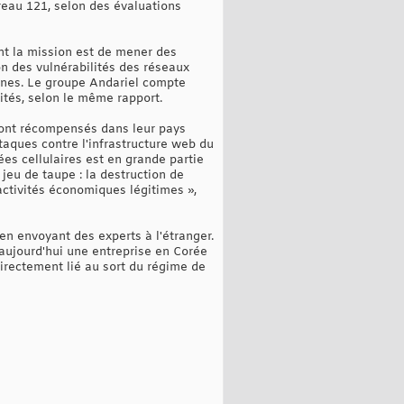
eau 121, selon des évaluations
nt la mission est de mener des
ion des vulnérabilités des réseaux
ennes. Le groupe Andariel compte
ités, selon le même rapport.
 sont récompensés dans leur pays
ttaques contre l'infrastructure web du
es cellulaires est en grande partie
 jeu de taupe : la destruction de
 activités économiques légitimes »,
en envoyant des experts à l'étranger.
 aujourd'hui une entreprise en Corée
directement lié au sort du régime de