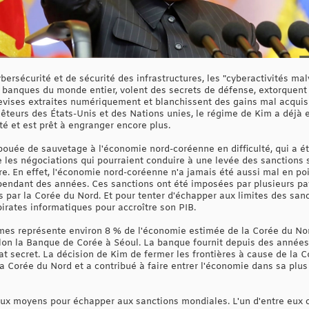
ersécurité et de sécurité des infrastructures, les "cyberactivités mal
s banques du monde entier, volent des secrets de défense, extorquent d
vises extraites numériquement et blanchissent des gains mal acquis 
teurs des États-Unis et des Nations unies, le régime de Kim a déjà 
ité et est prêt à engranger encore plus.
bouée de sauvetage à l'économie nord-coréenne en difficulté, qui a ét
 les négociations qui pourraient conduire à une levée des sanctions s
 En effet, l'économie nord-coréenne n'a jamais été aussi mal en po
pendant des années. Ces sanctions ont été imposées par plusieurs pay
s par la Corée du Nord. Et pour tenter d'échapper aux limites des sa
irates informatiques pour accroître son PIB.
mes représente environ 8 % de l'économie estimée de la Corée du No
selon la Banque de Corée à Séoul. La banque fournit depuis des années
tat secret. La décision de Kim de fermer les frontières à cause de la
 Corée du Nord et a contribué à faire entrer l'économie dans sa plus
x moyens pour échapper aux sanctions mondiales. L'un d'entre eux co