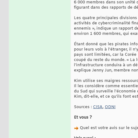
6 000 membres dans son unité d
figurant dans des rapports de d
Les quatre principales division
activités de cybercriminalité fi
ennemis », indique un rapport d
environ 1 600 membres, qui exam
Étant donné que les pirates inf
pour leurs vols à l'étranger, il 
pays sont limitées, car la Coré
coupé du reste du monde. « La lu
l'infrastructure conduira à un d
explique Jenny Jun, membre non-r
Kim utilise ses maigres ressourc
Il les considère comme essentiel
du Sud qui surveille l'économie 
Kim, dit-elle, et ce qu'ils font 
Sources :
CISA
,
ODNI
Et vous ?
Quel est votre avis sur le suj