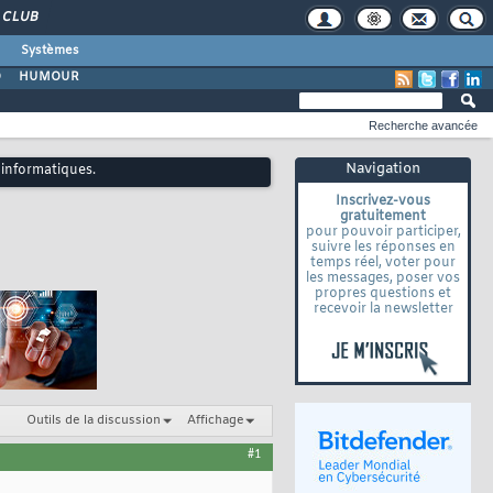
CLUB
Systèmes
O
HUMOUR
Recherche avancée
Navigation
 informatiques.
Inscrivez-vous
gratuitement
pour pouvoir participer,
suivre les réponses en
temps réel, voter pour
les messages, poser vos
propres questions et
recevoir la newsletter
Outils de la discussion
Affichage
#1