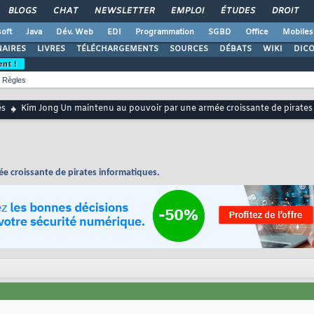
BLOGS
CHAT
NEWSLETTER
EMPLOI
ÉTUDES
DROIT
oft
Java
Dév. Web
EDI
Programmation
SGBD
Office
Mobiles
AIRES
LIVRES
TÉLÉCHARGEMENTS
SOURCES
DÉBATS
WIKI
DIC
ent !
Règles
és
Kim Jong Un maintenu au pouvoir par une armée croissante de pirates
 croissante de pirates informatiques.