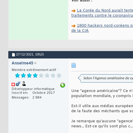
Voir aussi :
La Corée du Nord aurait tenté
traitements contre le coronavir
1800 hackers nord-coréens pr
de la CIA
27/12/2021,
10h25
Anselme45
Membre extrêmement actif
Selon l'Agence américaine de cyb
Développeur informatique
Une "agence américaine"? Ce n'e
Inscrit en
Octobre 2017
population mondiale, y compris l
Messages
2 984
Est-il utile aux médias europée
de la faute des méchants que son
Je remarque qu'aucune "agence"
news... Est-ce qu'ils sont plus c