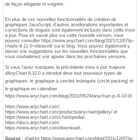
de façon élégante et soignée.
En plus de ces nouvelles fonctionnalités de création de
graphiques JavaScript, d'autres améliorations importantes et
corrections de bogues sont également incluses dans cette mise
à jour. Pour en savoir plus sur cette nouvelle version, vous
pouvez consulter https://www.anychart.com/blog/2021/12/07/js-
charts-8-11-0-released/ sur le blog. Vous pouvez également y
laisser vos suggestions sur les nouvelles fonctionnalités que
vous souhaiteriez voir ajouter dans les prochaines versions.
Si vous l'avez manquée, la précédente mise à jour majeure
dAnyChart 8.10.0 a introduit deux tout nouveaux types de
graphiques  le graphique à cercles imbriqués (circle packing) et
le graphique en calendrier 
https://www.anychart.com/blog/2021/05/24/anychart-js-8-10-0/.
https://www.anychart.com/.
https://www.anychart.com/products/anychart/gallery/ et
https://www.anychart.com/chartopedia/.
https://docs.anychart.com/
https://www.anychart.com/download/.
Source :
d'après https://www.anychart.com/blog/2021/12/07/js-