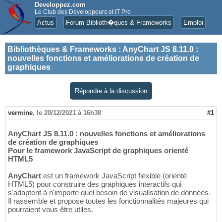
Developpez.com
Le Club des Développeurs et IT Pro
Actus
Forum Biblioth�ques & Frameworks
Emploi
Bibliothèques & Frameworks
:
AnyChart JS 8.11.0 :
nouvelles fonctions et améliorations de création de
graphiques
Répondre à la discussion
vermine
,
le 20/12/2021 à 16h38
#1
AnyChart JS 8.11.0 : nouvelles fonctions et améliorations
de création de graphiques
Pour le framework JavaScript de graphiques orienté
HTML5
AnyChart
est un framework JavaScript flexible (orienté
HTML5) pour construire des graphiques interactifs qui
s'adaptent à n'importe quel besoin de visualisation de données.
Il rassemble et propose toutes les fonctionnalités majeures qui
pourraient vous être utiles.