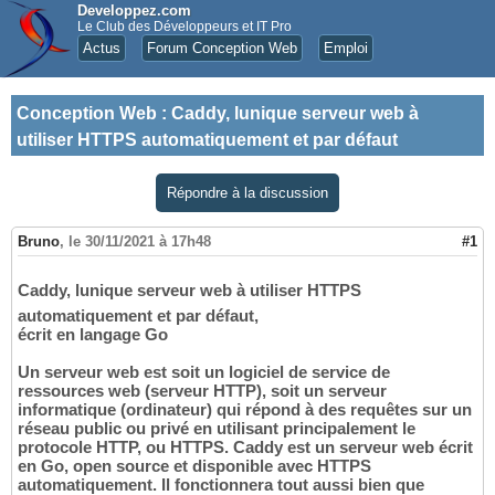
Developpez.com
Le Club des Développeurs et IT Pro
Actus
Forum Conception Web
Emploi
Conception Web
:
Caddy, lunique serveur web à
utiliser HTTPS automatiquement et par défaut
Répondre à la discussion
Bruno
,
le 30/11/2021 à 17h48
#1
Caddy, lunique serveur web à utiliser HTTPS
automatiquement et par défaut,
écrit en langage Go
Un serveur web est soit un logiciel de service de
ressources web (serveur HTTP), soit un serveur
informatique (ordinateur) qui répond à des requêtes sur un
réseau public ou privé en utilisant principalement le
protocole HTTP, ou HTTPS. Caddy est un serveur web écrit
en Go, open source et disponible avec HTTPS
automatiquement. Il fonctionnera tout aussi bien que