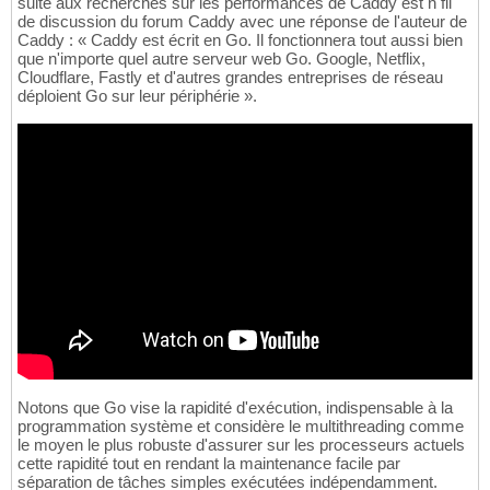
suite aux recherches sur les performances de Caddy est n fil
de discussion du forum Caddy avec une réponse de l'auteur de
Caddy : « Caddy est écrit en Go. Il fonctionnera tout aussi bien
que n'importe quel autre serveur web Go. Google, Netflix,
Cloudflare, Fastly et d'autres grandes entreprises de réseau
déploient Go sur leur périphérie ».
Notons que Go vise la rapidité d'exécution, indispensable à la
programmation système et considère le multithreading comme
le moyen le plus robuste d'assurer sur les processeurs actuels
cette rapidité tout en rendant la maintenance facile par
séparation de tâches simples exécutées indépendamment.