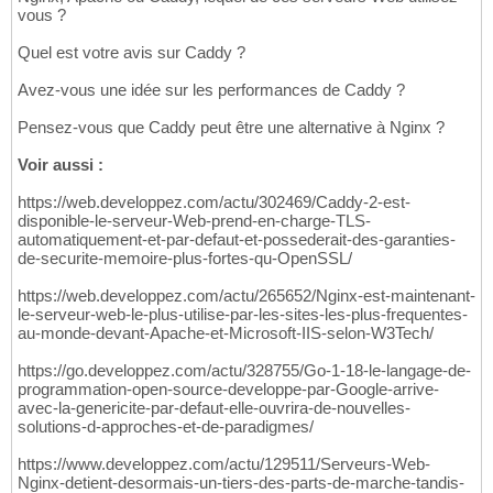
vous ?
Quel est votre avis sur Caddy ?
Avez-vous une idée sur les performances de Caddy ?
Pensez-vous que Caddy peut être une alternative à Nginx ?
Voir aussi :
https://web.developpez.com/actu/302469/Caddy-2-est-
disponible-le-serveur-Web-prend-en-charge-TLS-
automatiquement-et-par-defaut-et-possederait-des-garanties-
de-securite-memoire-plus-fortes-qu-OpenSSL/
https://web.developpez.com/actu/265652/Nginx-est-maintenant-
le-serveur-web-le-plus-utilise-par-les-sites-les-plus-frequentes-
au-monde-devant-Apache-et-Microsoft-IIS-selon-W3Tech/
https://go.developpez.com/actu/328755/Go-1-18-le-langage-de-
programmation-open-source-developpe-par-Google-arrive-
avec-la-genericite-par-defaut-elle-ouvrira-de-nouvelles-
solutions-d-approches-et-de-paradigmes/
https://www.developpez.com/actu/129511/Serveurs-Web-
Nginx-detient-desormais-un-tiers-des-parts-de-marche-tandis-