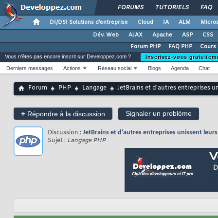
FORUMS
TUTORIELS
FAQ
DI/DSI Solutions d'entreprise
Cloud
IA
ALM
Micros
Dév. Web
AJAX
Apache
ASP
CSS
Forum PHP
FAQ PHP
Cours
Vous n'êtes pas encore inscrit sur Developpez.com ?
Inscrivez-vous gratuitem
Derniers messages
Actions
Réseau social
Blogs
Agenda
Chat
Forum
PHP
Langage
JetBrains et d'autres entreprises u
+
Signaler un problème
Répondre à la discussion
Discussion :
JetBrains et d'autres entreprises unissent leur
Sujet :
Langage PHP