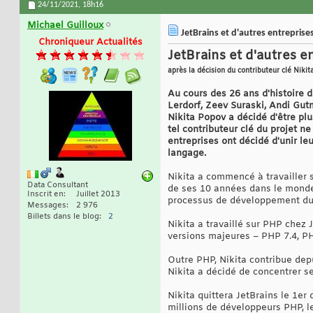
24/11/2021,
18h16
Michael Guilloux
JetBrains et d'autres entreprise
Chroniqueur Actualités
JetBrains et d'autres e
après la décision du contributeur clé Nik
Au cours des 26 ans d'histoire
Lerdorf, Zeev Suraski, Andi Gut
Nikita Popov a décidé d'être pl
tel contributeur clé du projet 
entreprises ont décidé d'unir le
langage.
Nikita a commencé à travailler s
Data Consultant
de ses 10 années dans le monde 
Inscrit en
Juillet 2013
processus de développement du
Messages
2 976
Billets dans le blog
2
Nikita a travaillé sur PHP chez 
versions majeures – PHP 7.4, PH
Outre PHP, Nikita contribue dep
Nikita a décidé de concentrer se
Nikita quittera JetBrains le 1e
millions de développeurs PHP, le