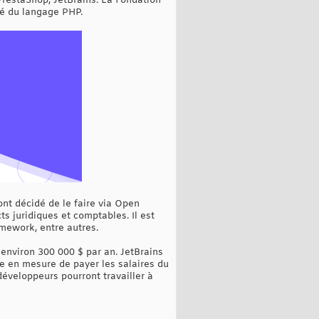
PrestaShop, JetBrains. La Fondation
ité du langage PHP.
 ont décidé de le faire via Open
ts juridiques et comptables. Il est
mework, entre autres.
 environ 300 000 $ par an. JetBrains
tre en mesure de payer les salaires du
éveloppeurs pourront travailler à