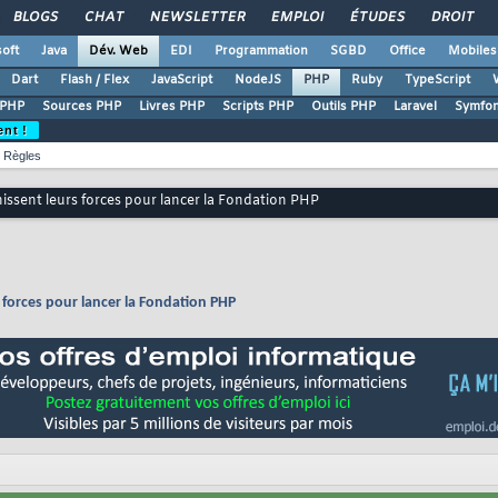
BLOGS
CHAT
NEWSLETTER
EMPLOI
ÉTUDES
DROIT
oft
Java
Dév. Web
EDI
Programmation
SGBD
Office
Mobiles
Dart
Flash / Flex
JavaScript
NodeJS
PHP
Ruby
TypeScript
 PHP
Sources PHP
Livres PHP
Scripts PHP
Outils PHP
Laravel
Symfo
ent !
Règles
nissent leurs forces pour lancer la Fondation PHP
s forces pour lancer la Fondation PHP