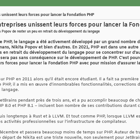
s unissent leurs forces pour lancer la Fondation PHP
ntreprises unissent leurs forces pour lancer la F
ita Popov de rester un peu en retrait du développement du langage
 de PHP, le langage a été activement développé par un grand nombre 
mans, Nikita Popov et bien d'autres. En 2021, PHP est dans une autre
us en retrait du développement du langage pour se concentrer sur d'au
ne sera pas sans conséquence sur le développement de PHP. C'est pourq
urs forces pour lancer la Fondation PHP avec pour mission d'assurer la
ur PHP en 2011 alors qu'il était encore étudiant. Il a fait sa premièr
PHP, il a mis en œuvre d'innombrables fonctionnalités, corrections 
 langage.
JetBrains pendant près de trois ans, et a pu accomplir beaucoup de c
P 8.0 et PHP 8.1 – incluent bon nombre de ses contributions durant c
uis longtemps à Rust et à LLVM. Et tout comme PHP, lorsque LLVM est 
s activités professionnelles sur l'infrastructure de compilateur.
r décembre et passera beaucoup moins de temps sur PHP. Auteur de tr
 départ de Nikita est une triste nouvelle, non seulement pour JetBrai