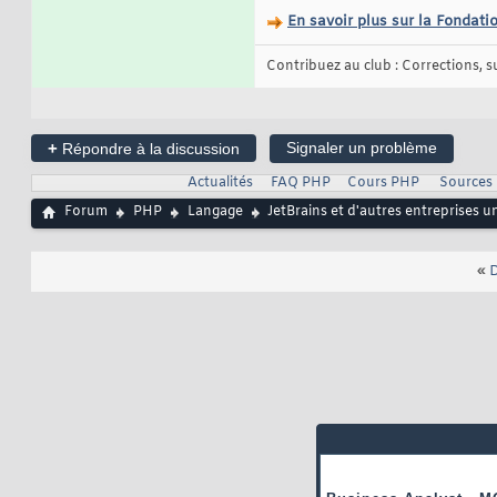
En savoir plus sur la Fondat
Contribuez au club : Corrections, sug
+
Signaler un problème
Répondre à la discussion
Actualités
FAQ PHP
Cours PHP
Sources
Forum
PHP
Langage
JetBrains et d'autres entreprises u
«
D