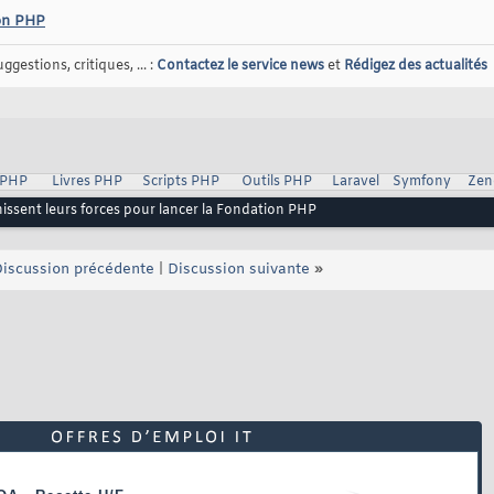
ion PHP
gestions, critiques, ... :
Contactez le service news
et
Rédigez des actualités
 PHP
Livres PHP
Scripts PHP
Outils PHP
Laravel
Symfony
Zen
nissent leurs forces pour lancer la Fondation PHP
iscussion précédente
|
Discussion suivante
»