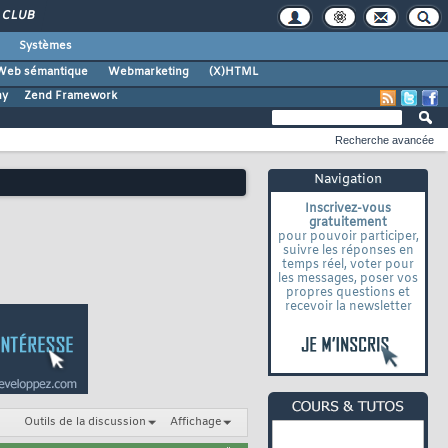
CLUB
Systèmes
Web sémantique
Webmarketing
(X)HTML
ny
Zend Framework
Recherche avancée
Navigation
Inscrivez-vous
gratuitement
pour pouvoir participer,
suivre les réponses en
temps réel, voter pour
les messages, poser vos
propres questions et
recevoir la newsletter
Outils de la discussion
Affichage