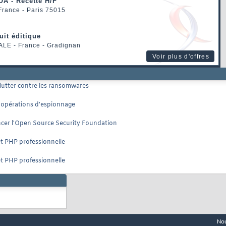
OA - Recette H/F
 France - Paris 75015
uit éditique
ALE
- France - Gradignan
Voir plus d'offres
 lutter contre les ransomwares
s opérations d'espionnage
ancer l'Open Source Security Foundation
et PHP professionnelle
et PHP professionnelle
Nou