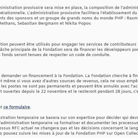
nistration provisoire sera mise en place, la composition de l'admini
érationnelle. L'administration provisoire facilitera l'établissement du
nts des sponsors et un groupe de grands noms du monde PHP : Rasmus
Rethans, Sebastian Bergmann et Nikita Popov.
tion peuvent être utilisés pour engager les services de contributeurs 
che principale de la Fondation sera de financer les développeurs pour
s fonds seront tenues de respecter un code de conduite.
t demander un financement à la Fondation. La Fondation cherche à fin
 et même si vous avez d'autres sources de revenus, cela ne vous empê
 les postes ne sont pas permanents et peuvent être annulés avec l'acc
t ouvertes depuis le 22 novembre et le resteront pendant 28 jours, c
nt
ce formulaire
.
stration temporaire se basera sur son expertise pour décider qui devr
l'administration temporaire va formaliser et documenter les processu
sus RFC actuel ne changera pas et les décisions concernant le langa
 pouvez suivre les mises à jour de la Fondation PHP sur Open Colle