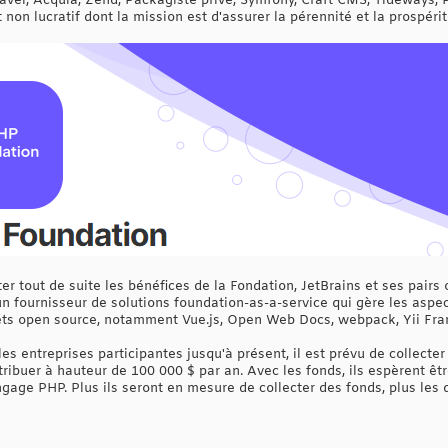
avel, Acquia, Zend, Packagiste privé, Symfony, Craft CMS, Tideways, 
non lucratif dont la mission est d'assurer la pérennité et la prospér
ter tout de suite les bénéfices de la Fondation, JetBrains et ses pairs
un fournisseur de solutions foundation-as-a-service qui gère les aspec
ts open source, notamment Vue.js, Open Web Docs, webpack, Yii Fra
es entreprises participantes jusqu'à présent, il est prévu de collecter
ntribuer à hauteur de 100 000 $ par an. Avec les fonds, ils espèrent ê
age PHP. Plus ils seront en mesure de collecter des fonds, plus les d