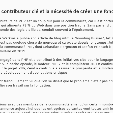
 contributeur clé et la nécessité de créer une fon
ributeurs de PHP est un coup dur pour la communauté, car il est por
e qui alimente 78 % du Web dans une position fragile. Sans parler d'u
nde des logiciels libres, conduit souvent à l'épuisement.
e Watkins a publié son article de blog intitulé "Avoiding Busses", Je
n'est pas quelque chose de nouveau et ça existe depuis longtemps. Je
 la communauté PHP, dont Sebastian Bergmann et Stefan Priebsch (PH
milaire en 2019.
 engagé dans PHP et a contribué à des initiatives clés pour le langag
, le cache opcode, le moteur PHP 7 et le compilateur JIT. En contin
ur le projet PHP, Zend a contribué à assurer la prospérité et la mode
 le développement d'applications critiques.
t tranquillement, vu que l'on se disait que le problème n'était pas cr
ier son travail sur la fondation.
ons avec des membres de la communauté ainsi qu'un certain nombre d
 annonce aujourd'hui que les entreprises suivantes vont toutes unir l