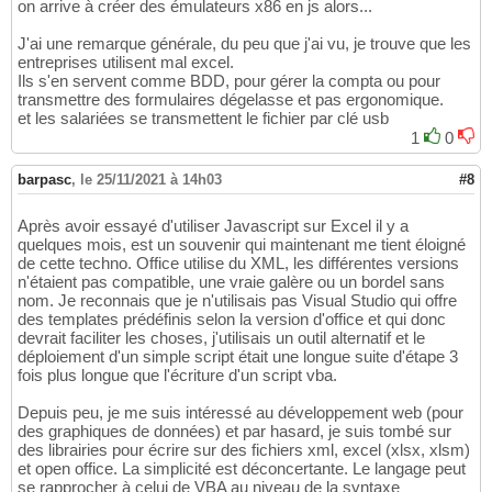
on arrive à créer des émulateurs x86 en js alors...
J'ai une remarque générale, du peu que j'ai vu, je trouve que les
entreprises utilisent mal excel.
Ils s'en servent comme BDD, pour gérer la compta ou pour
transmettre des formulaires dégelasse et pas ergonomique.
et les salariées se transmettent le fichier par clé usb
1
0
barpasc
,
le 25/11/2021 à 14h03
#8
Après avoir essayé d'utiliser Javascript sur Excel il y a
quelques mois, est un souvenir qui maintenant me tient éloigné
de cette techno. Office utilise du XML, les différentes versions
n'étaient pas compatible, une vraie galère ou un bordel sans
nom. Je reconnais que je n'utilisais pas Visual Studio qui offre
des templates prédéfinis selon la version d'office et qui donc
devrait faciliter les choses, j'utilisais un outil alternatif et le
déploiement d'un simple script était une longue suite d'étape 3
fois plus longue que l'écriture d'un script vba.
Depuis peu, je me suis intéressé au développement web (pour
des graphiques de données) et par hasard, je suis tombé sur
des librairies pour écrire sur des fichiers xml, excel (xlsx, xlsm)
et open office. La simplicité est déconcertante. Le langage peut
se rapprocher à celui de VBA au niveau de la syntaxe