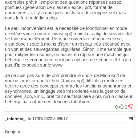
exemples prêt à l'emploi et des questions réponses assez
pointues (génération de classeur excel, pdf, format de
caractères...). Il y a quelques posts sur developpez.net mais
dans le forum dédié à php.
Le seul inconvénient est la nécessité de fonctionner en mode
client/serveur (comme javascript) mais la config du serveur doit
se faire manuellement. Pour une ouverture réseau externe,
c'est donc risqué à moins d'avoir un réseau très sécurisé avec
un vpn et des sauvegardes régulières. Sinon, il me semble que
pour mitiger les risques, un accès en rdp sur une machine qui
héberge le serveur avec quelques options de sécurité et il n'y a
pas d'ip exposée sur le www.
Je ne suis pas sûre de comprendre le choix de Microsoft de
vouloir imposer une techno (Javascript) difficile à mettre en
oeuvre avec des concepts comme les fonctions synchrones et
asynchrones, un langage web très orienté vers la gestion de
données json, xml... bref tout sauf tabulaire alors qu'un classeur
héberge par nature des données tabulaires.
0
0
_informix_
,
le 17/01/2022 à 09h17
#9
Bonjour,