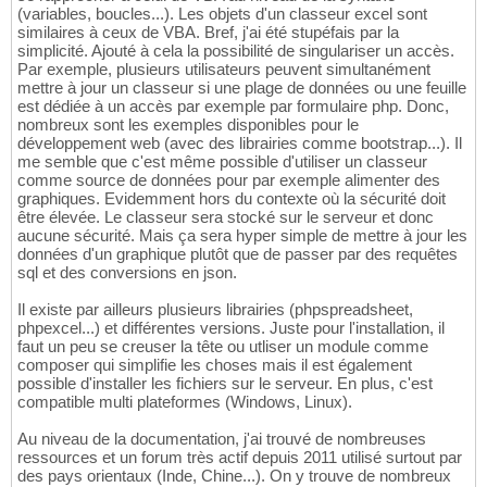
(variables, boucles...). Les objets d'un classeur excel sont
similaires à ceux de VBA. Bref, j'ai été stupéfais par la
simplicité. Ajouté à cela la possibilité de singulariser un accès.
Par exemple, plusieurs utilisateurs peuvent simultanément
mettre à jour un classeur si une plage de données ou une feuille
est dédiée à un accès par exemple par formulaire php. Donc,
nombreux sont les exemples disponibles pour le
développement web (avec des librairies comme bootstrap...). Il
me semble que c'est même possible d'utiliser un classeur
comme source de données pour par exemple alimenter des
graphiques. Evidemment hors du contexte où la sécurité doit
être élevée. Le classeur sera stocké sur le serveur et donc
aucune sécurité. Mais ça sera hyper simple de mettre à jour les
données d'un graphique plutôt que de passer par des requêtes
sql et des conversions en json.
Il existe par ailleurs plusieurs librairies (phpspreadsheet,
phpexcel...) et différentes versions. Juste pour l'installation, il
faut un peu se creuser la tête ou utliser un module comme
composer qui simplifie les choses mais il est également
possible d'installer les fichiers sur le serveur. En plus, c'est
compatible multi plateformes (Windows, Linux).
Au niveau de la documentation, j'ai trouvé de nombreuses
ressources et un forum très actif depuis 2011 utilisé surtout par
des pays orientaux (Inde, Chine...). On y trouve de nombreux