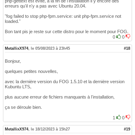
php-gettext est évité, à la fin de l'installation il y encore des
erreurs qu'il n'y a pas avec Ubuntu 20.04.
"fog failed to stop php-fpm.service: unit php-fpm.service not
loaded."
Bon tant pis je reste sur cette distro pour le moment pour FOG.
0
0
MetallixX974
,
le 05/08/2023 à 23h45
#18
Bonjour,
quelques petites nouvelles,
avec la dernière version du FOG 1.5.10 et la dernière version
Kubuntu LTS,
plus aucune erreur de fichiers manquants à l'installation,
ça se déroule bien.
1
0
MetallixX974
,
le 18/12/2023 à 15h27
#19