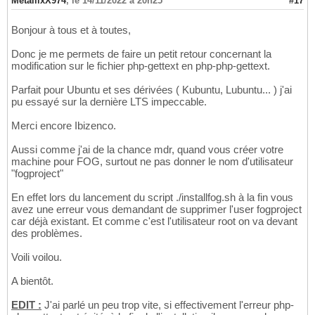
MetallixX974
,
le 14/11/2022 à 20h25
#17
Bonjour à tous et à toutes,
Donc je me permets de faire un petit retour concernant la
modification sur le fichier php-gettext en php-php-gettext.
Parfait pour Ubuntu et ses dérivées ( Kubuntu, Lubuntu... ) j'ai
pu essayé sur la dernière LTS impeccable.
Merci encore Ibizenco.
Aussi comme j'ai de la chance mdr, quand vous créer votre
machine pour FOG, surtout ne pas donner le nom d'utilisateur
"fogproject"
En effet lors du lancement du script ./installfog.sh à la fin vous
avez une erreur vous demandant de supprimer l'user fogproject
car déjà existant. Et comme c'est l'utilisateur root on va devant
des problèmes.
Voili voilou.
A bientôt.
EDIT :
J'ai parlé un peu trop vite, si effectivement l'erreur php-