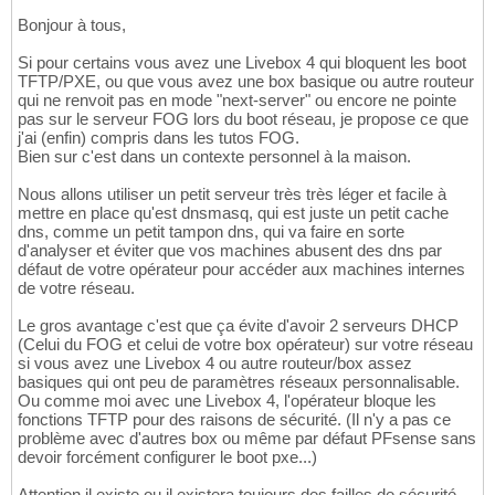
Bonjour à tous,
Si pour certains vous avez une Livebox 4 qui bloquent les boot
TFTP/PXE, ou que vous avez une box basique ou autre routeur
qui ne renvoit pas en mode "next-server" ou encore ne pointe
pas sur le serveur FOG lors du boot réseau, je propose ce que
j'ai (enfin) compris dans les tutos FOG.
Bien sur c'est dans un contexte personnel à la maison.
Nous allons utiliser un petit serveur très très léger et facile à
mettre en place qu'est dnsmasq, qui est juste un petit cache
dns, comme un petit tampon dns, qui va faire en sorte
d'analyser et éviter que vos machines abusent des dns par
défaut de votre opérateur pour accéder aux machines internes
de votre réseau.
Le gros avantage c'est que ça évite d'avoir 2 serveurs DHCP
(Celui du FOG et celui de votre box opérateur) sur votre réseau
si vous avez une Livebox 4 ou autre routeur/box assez
basiques qui ont peu de paramètres réseaux personnalisable.
Ou comme moi avec une Livebox 4, l'opérateur bloque les
fonctions TFTP pour des raisons de sécurité. (Il n'y a pas ce
problème avec d'autres box ou même par défaut PFsense sans
devoir forcément configurer le boot pxe...)
Attention il existe ou il existera toujours des failles de sécurité