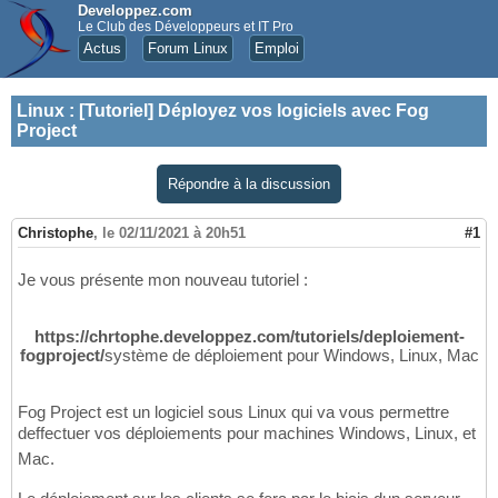
Developpez.com
Le Club des Développeurs et IT Pro
Actus
Forum Linux
Emploi
Linux
:
[Tutoriel] Déployez vos logiciels avec Fog
Project
Répondre à la discussion
Christophe
,
le 02/11/2021 à 20h51
#1
Je vous présente mon nouveau tutoriel :
https://chrtophe.developpez.com/tutoriels/deploiement-
fogproject/
système de déploiement pour Windows, Linux, Mac
Fog Project est un logiciel sous Linux qui va vous permettre
deffectuer vos déploiements pour machines Windows, Linux, et
Mac.