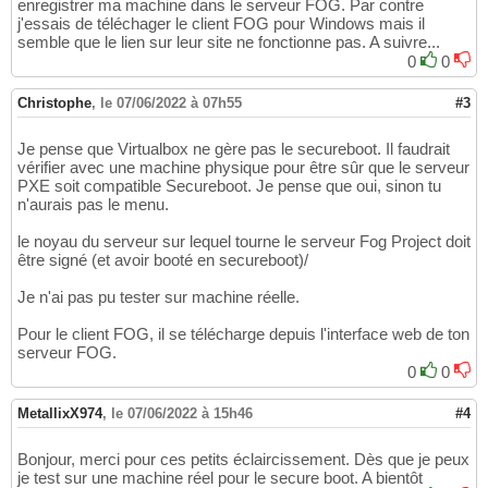
enregistrer ma machine dans le serveur FOG. Par contre
j'essais de téléchager le client FOG pour Windows mais il
semble que le lien sur leur site ne fonctionne pas. A suivre...
0
0
Christophe
,
le 07/06/2022 à 07h55
#3
Je pense que Virtualbox ne gère pas le secureboot. Il faudrait
vérifier avec une machine physique pour être sûr que le serveur
PXE soit compatible Secureboot. Je pense que oui, sinon tu
n'aurais pas le menu.
le noyau du serveur sur lequel tourne le serveur Fog Project doit
être signé (et avoir booté en secureboot)/
Je n'ai pas pu tester sur machine réelle.
Pour le client FOG, il se télécharge depuis l'interface web de ton
serveur FOG.
0
0
MetallixX974
,
le 07/06/2022 à 15h46
#4
Bonjour, merci pour ces petits éclaircissement. Dès que je peux
je test sur une machine réel pour le secure boot. A bientôt