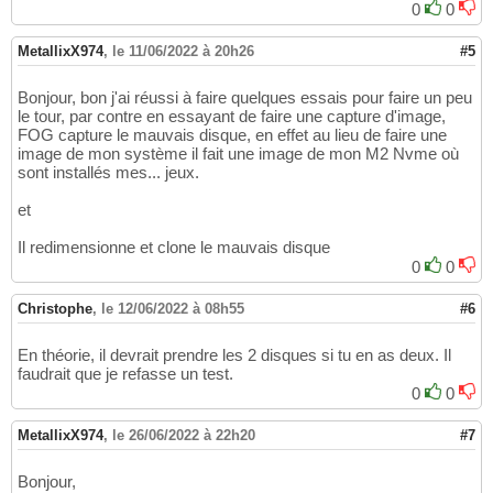
0
0
MetallixX974
,
le 11/06/2022 à 20h26
#5
Bonjour, bon j'ai réussi à faire quelques essais pour faire un peu
le tour, par contre en essayant de faire une capture d'image,
FOG capture le mauvais disque, en effet au lieu de faire une
image de mon système il fait une image de mon M2 Nvme où
sont installés mes... jeux.
et
Il redimensionne et clone le mauvais disque
0
0
Christophe
,
le 12/06/2022 à 08h55
#6
En théorie, il devrait prendre les 2 disques si tu en as deux. Il
faudrait que je refasse un test.
0
0
MetallixX974
,
le 26/06/2022 à 22h20
#7
Bonjour,