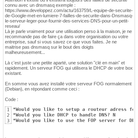
connu avec un dnsmasq exemple :
https://www.developpez.com/actu/163759/L-equipe-de-securite-
de-Google-met-en-lumiere-7-failles-de-securite-dans-Dnsmasq-
le-serveur-leger-pour-fournir-des-services-DNS-pour-un-petit-
reseau/
Là je parle vraiment pour une utilisation perso à la maison, je ne
recommande pas de faire ça dans votre organisation ou votre
entreprise, sauf si vous savez ce que vous faites. Je ne
maitrise pas dnsmasq sur le bout des doigts
malheureusement...
Là c'est juste une petite aparté, une solution "clé en main" et
rapidement. Un serveur FOG qui utilisera le DHCP de votre box
existant.
En somme vous avez installé votre serveur FOG normalement
(Debian), en répondant comme ceci :
Code :
*Would you like to setup a routeur adress for
1
*Would you like DHCP to handle DNS? N
2
*Would you like to use the FOP server for DHC
3