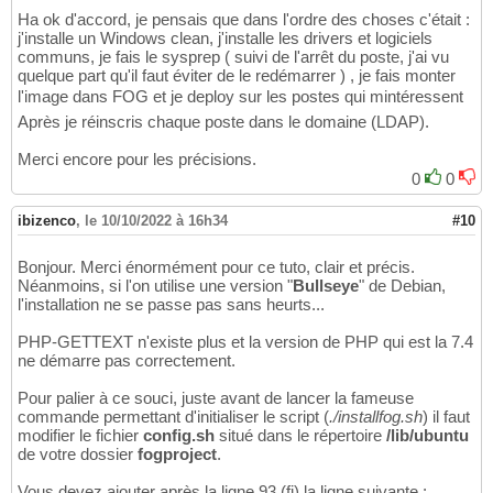
Ha ok d'accord, je pensais que dans l'ordre des choses c'était :
j'installe un Windows clean, j'installe les drivers et logiciels
communs, je fais le sysprep ( suivi de l'arrêt du poste, j'ai vu
quelque part qu'il faut éviter de le redémarrer ) , je fais monter
l'image dans FOG et je deploy sur les postes qui mintéressent
Après je réinscris chaque poste dans le domaine (LDAP).
Merci encore pour les précisions.
0
0
ibizenco
,
le 10/10/2022 à 16h34
#10
Bonjour. Merci énormément pour ce tuto, clair et précis.
Néanmoins, si l'on utilise une version "
Bullseye
" de Debian,
l'installation ne se passe pas sans heurts...
PHP-GETTEXT n'existe plus et la version de PHP qui est la 7.4
ne démarre pas correctement.
Pour palier à ce souci, juste avant de lancer la fameuse
commande permettant d'initialiser le script (
./installfog.sh
) il faut
modifier le fichier
config.sh
situé dans le répertoire
/lib/ubuntu
de votre dossier
fogproject
.
Vous devez ajouter après la ligne 93 (fi) la ligne suivante :