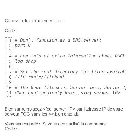
Copiez-collez exactement ceci :
Code :
# Don't function as a DNS server:

1
port=0

2
3
# Log lots of extra information about DHCP t
4
log-dhcp

5
6
# Set the root directory for files available
7
tftp-root=/tftpboot

8
9
# The boot filename, Server name, Server Ip 
10
dhcp-boot=undionly.kpxe,,
<fog_server_IP>
11
12
# Disable re-use of the DHCP servername and 
13
# option space. That's to avoid confusing so
14
Bien sur remplacez <fog_server_IP> par l'adresse IP de votre
dhcp-no-override

serveur FOG sans les <> bien entendu.
15
16
Vous sauvegardez. Si vous avez utilisé la commande
# inspect the vendor class string and match 
17
Code :
dhcp-vendorclass=BIOS,PXEClient:Arch:00000

18