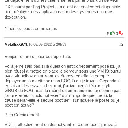
Le déploiement sur les clients se fera par le biais dun serveur
PXE fourni par Fog Project. Un client est également disponible
pour déployer des applications sur des systèmes en cours
dexécution.
N'hésitez-pas à commenter.
6
0
MetallixX974
,
le 06/06/2022 à 20h59
#2
Bonjour et merci pour ce super tuto.
Voilà je ne sais pas si la question est correctement posé ici, j'ai
bien réussi à mettre en place le serveur sous une VM Kubuntu
avec virtualbox en suivant les étapes, en effet je compte
déployer un jour cette solution FOG là ou je travail. Cependant
en faisant les essais chez moi, j'arrive bien à l'écran style
GRUB de FOG mais la moindre commande ne fonctionne pas
j'ai une erreur "could not exec" sur n'importe quel menu. la
cause serait-elle le secure boot uefi, sur laquelle le poste où je
boot est activé?
Bien Cordialement.
EDIT : effectivement en désactivant le secure boot, j'arrive à