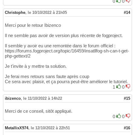
0
0
Christophe
,
le 10/10/2022 à 21h05
#14
Merci pour le retour Ibizenco
Il ne semble pas avoir de version plus récente de fogproject.
Il semble y avoir eu une remontée dans le forum officiel :
https://forums.fogproject.org/topic/16459/insatllfog-sh-can-t-get-
php-gettext/2
Je t'invite à y mettre ta solution.
Je ferai mes retours sans faute après coup
Ce sera avec plaisir, et ça pourra peut-être améliorer le tutoriel.
1
0
ibizenco
,
le 11/10/2022 à 14h22
#15
Merci de ce conseil, sitôt appliqué.
0
0
MetallixX974
,
le 12/10/2022 à 22h51
#16