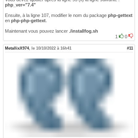
php_ver="7.4"
Ensuite, à la ligne 107, modifier le nom du package
php-gettext
en
php-php-gettext
.
Maintenant vous pouvez lancer
./installfog.sh
1
0
MetallixX974
,
le 10/10/2022 à 16h41
#11