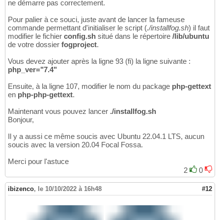
ne démarre pas correctement.
Pour palier à ce souci, juste avant de lancer la fameuse
commande permettant d'initialiser le script (
./installfog.sh
) il faut
modifier le fichier
config.sh
situé dans le répertoire
/lib/ubuntu
de votre dossier
fogproject
.
Vous devez ajouter après la ligne 93 (fi) la ligne suivante :
php_ver="7.4"
Ensuite, à la ligne 107, modifier le nom du package
php-gettext
en
php-php-gettext
.
Maintenant vous pouvez lancer
./installfog.sh
Bonjour,
Il y a aussi ce même soucis avec Ubuntu 22.04.1 LTS, aucun
soucis avec la version 20.04 Focal Fossa.
Merci pour l'astuce
2
0
ibizenco
,
le 10/10/2022 à 16h48
#12