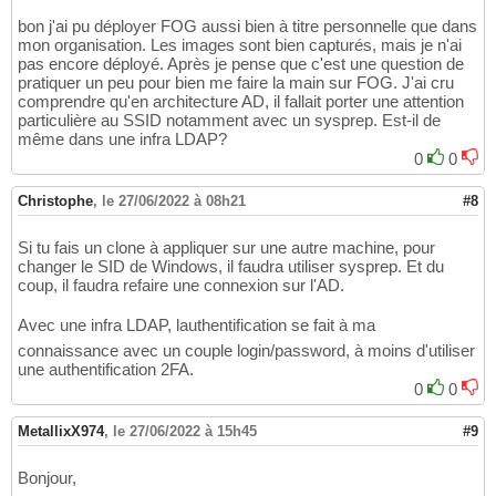
bon j'ai pu déployer FOG aussi bien à titre personnelle que dans
mon organisation. Les images sont bien capturés, mais je n'ai
pas encore déployé. Après je pense que c'est une question de
pratiquer un peu pour bien me faire la main sur FOG. J'ai cru
comprendre qu'en architecture AD, il fallait porter une attention
particulière au SSID notamment avec un sysprep. Est-il de
même dans une infra LDAP?
0
0
Christophe
,
le 27/06/2022 à 08h21
#8
Si tu fais un clone à appliquer sur une autre machine, pour
changer le SID de Windows, il faudra utiliser sysprep. Et du
coup, il faudra refaire une connexion sur l'AD.
Avec une infra LDAP, lauthentification se fait à ma
connaissance avec un couple login/password, à moins d'utiliser
une authentification 2FA.
0
0
MetallixX974
,
le 27/06/2022 à 15h45
#9
Bonjour,