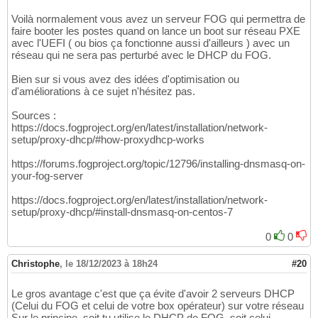
Voilà normalement vous avez un serveur FOG qui permettra de
faire booter les postes quand on lance un boot sur réseau PXE
avec l'UEFI ( ou bios ça fonctionne aussi d'ailleurs ) avec un
réseau qui ne sera pas perturbé avec le DHCP du FOG.
Bien sur si vous avez des idées d'optimisation ou
d'améliorations à ce sujet n'hésitez pas.
Sources :
https://docs.fogproject.org/en/latest/installation/network-
setup/proxy-dhcp/#how-proxydhcp-works
https://forums.fogproject.org/topic/12796/installing-dnsmasq-on-
your-fog-server
https://docs.fogproject.org/en/latest/installation/network-
setup/proxy-dhcp/#install-dnsmasq-on-centos-7
0
0
Christophe
,
le 18/12/2023 à 18h24
#20
Le gros avantage c'est que ça évite d'avoir 2 serveurs DHCP
(Celui du FOG et celui de votre box opérateur) sur votre réseau
Sur le principe, soit tu utilise le DHCP de FOG, soit celui