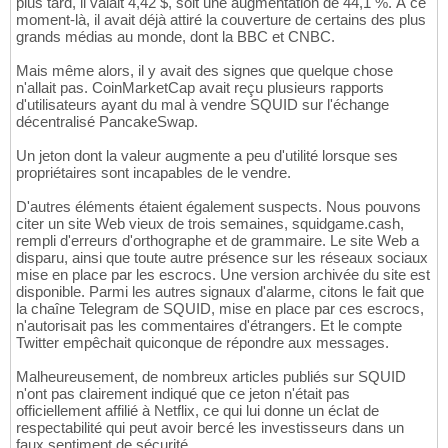
plus tard, il valait 4,42 $, soit une augmentation de 44,1 %. À ce
moment-là, il avait déjà attiré la couverture de certains des plus
grands médias au monde, dont la BBC et CNBC.
Mais même alors, il y avait des signes que quelque chose
n'allait pas. CoinMarketCap avait reçu plusieurs rapports
d'utilisateurs ayant du mal à vendre SQUID sur l'échange
décentralisé PancakeSwap.
Un jeton dont la valeur augmente a peu d'utilité lorsque ses
propriétaires sont incapables de le vendre.
D'autres éléments étaient également suspects. Nous pouvons
citer un site Web vieux de trois semaines, squidgame.cash,
rempli d'erreurs d'orthographe et de grammaire. Le site Web a
disparu, ainsi que toute autre présence sur les réseaux sociaux
mise en place par les escrocs. Une version archivée du site est
disponible. Parmi les autres signaux d'alarme, citons le fait que
la chaîne Telegram de SQUID, mise en place par ces escrocs,
n'autorisait pas les commentaires d'étrangers. Et le compte
Twitter empêchait quiconque de répondre aux messages.
Malheureusement, de nombreux articles publiés sur SQUID
n'ont pas clairement indiqué que ce jeton n'était pas
officiellement affilié à Netflix, ce qui lui donne un éclat de
respectabilité qui peut avoir bercé les investisseurs dans un
faux sentiment de sécurité.