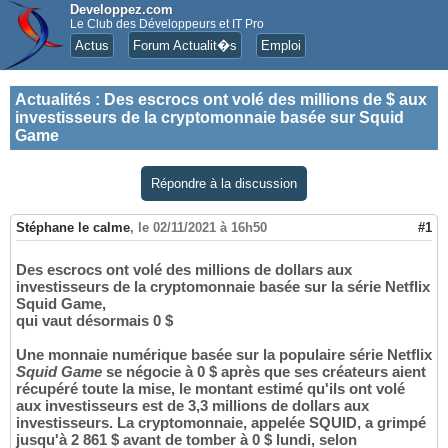
Developpez.com
Le Club des Développeurs et IT Pro
Actus
Forum Actualit�s
Emploi
Actualités
:
Des escrocs ont volé des millions de $ aux
investisseurs de la cryptomonnaie basée sur Squid
Game
Répondre à la discussion
Stéphane le calme
,
le 02/11/2021 à 16h50
#1
Des escrocs ont volé des millions de dollars aux
investisseurs de la cryptomonnaie basée sur la série Netflix
Squid Game,
qui vaut désormais 0 $
Une monnaie numérique basée sur la populaire série Netflix
Squid Game
se négocie à 0 $ après que ses créateurs aient
récupéré toute la mise, le montant estimé qu'ils ont volé
aux investisseurs est de 3,3 millions de dollars aux
investisseurs. La cryptomonnaie, appelée SQUID, a grimpé
jusqu'à 2 861 $ avant de tomber à 0 $ lundi, selon