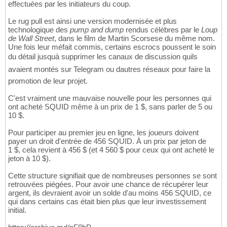
effectuées par les initiateurs du coup.
Le rug pull est ainsi une version modernisée et plus
technologique des
pump and dump
rendus célèbres par le
Loup
de Wall Street
, dans le film de Martin Scorsese du même nom.
Une fois leur méfait commis, certains escrocs poussent le soin
du détail jusquà supprimer les canaux de discussion quils
avaient montés sur Telegram ou dautres réseaux pour faire la
promotion de leur projet.
C'est vraiment une mauvaise nouvelle pour les personnes qui
ont acheté SQUID même à un prix de 1 $, sans parler de 5 ou
10 $.
Pour participer au premier jeu en ligne, les joueurs doivent
payer un droit d'entrée de 456 SQUID. À un prix par jeton de
1 $, cela revient à 456 $ (et 4 560 $ pour ceux qui ont acheté le
jeton à 10 $).
Cette structure signifiait que de nombreuses personnes se sont
retrouvées piégées. Pour avoir une chance de récupérer leur
argent, ils devraient avoir un solde d'au moins 456 SQUID, ce
qui dans certains cas était bien plus que leur investissement
initial.