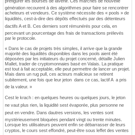
préfigurer les bourses de lavenir. Ces marchés de nouvelle
génération recourent à des algorithmes pour faire se rencontrer
acheteurs et vendeurs. Ce système nécessite des « pools » de
liquidités, cest-à-dire des dépôts effectués par des détenteurs
dactifs A et B. Ces derniers sont rémunérés pour cela, en
percevant un pourcentage des frais de transactions prélevés
par le protocole.
« Dans le cas de projets très simples, il arrive que la grande
majorité des liquidités disponibles dans les pools aient été
déposées par les initiateurs du projet concerné, détaille Julien
Mallet, trader de cryptomonnaies basé en Valais. La pratique
est tout à fait acceptable, elle peut permettre de lancer un projet.
Mais dans un rug pull, ces acteurs malicieux se retirent
subitement, une fois que leur jeton  dans ce cas, lactif A  a pris
de la valeur. »
Cest le krach : en quelques heures ou quelques jours, le jeton
ne vaut plus rien, la liquidité sest évaporée, plus personne ne
peut en vendre. Dans dautres versions, les ventes sont
mystérieusement bloquées pendant vingt ou trente minutes.
Lorsque les utilisateurs peuvent enfin se débarrasser de leurs
cryptos, le cours sest effondré, peut-être sous leffet des ventes