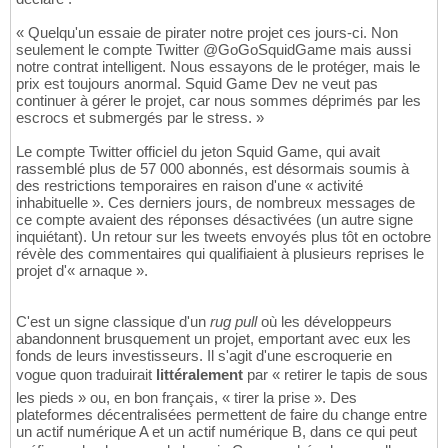
« Quelqu'un essaie de pirater notre projet ces jours-ci. Non
seulement le compte Twitter @GoGoSquidGame mais aussi
notre contrat intelligent. Nous essayons de le protéger, mais le
prix est toujours anormal. Squid Game Dev ne veut pas
continuer à gérer le projet, car nous sommes déprimés par les
escrocs et submergés par le stress. »
Le compte Twitter officiel du jeton Squid Game, qui avait
rassemblé plus de 57 000 abonnés, est désormais soumis à
des restrictions temporaires en raison d'une « activité
inhabituelle ». Ces derniers jours, de nombreux messages de
ce compte avaient des réponses désactivées (un autre signe
inquiétant). Un retour sur les tweets envoyés plus tôt en octobre
révèle des commentaires qui qualifiaient à plusieurs reprises le
projet d'« arnaque ».
C'est un signe classique d'un
rug pull
où les développeurs
abandonnent brusquement un projet, emportant avec eux les
fonds de leurs investisseurs. Il s'agit d'une escroquerie en
vogue quon traduirait
littéralement
par « retirer le tapis de sous
les pieds » ou, en bon français, « tirer la prise ». Des
plateformes décentralisées permettent de faire du change entre
un actif numérique A et un actif numérique B, dans ce qui peut