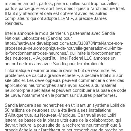
mises en amont ; parfois, parce qu'elles sont trop nouvelles,
parfois parce qu'elles sont très spécifiques à l'architecture Intel.
Il faut s'y attendre et cela est cohérent avec les autres
compilateurs qui ont adopté LLVM », a précisé James
Reinders.
Intel a annoncé le mois dernier un partenariat avec Sandia
National Laboratories (Sandia) pour
https://hardware.developpez.com/actu/318878/Intel-lance-son-
processeur-neuromorphique-de-nouvelle-generation-qui-imite-
le-fonctionnement-des-neurones/, qui imite le fonctionnement
des neurones. « Aujourd'hui, Intel Federal LLC annonce un
accord de trois ans avec Sandia pour lexploration de
l'informatique neuromorphique dans le but de resourdre les
problèmes de calcul à grande échelle », a déclaré Intel sur son
site officiel. Les développeurs peuvent commencer à créer des
applications neuromorphes sans avoir accès à du matériel
neuromorphe spécialisé et peuvent contribuer à la base de code
de Lava, notamment en la portant sur d'autres plateformes.
Sandia lancera ses recherches en utilisant un système Loihi de
50 millions de neurones qui a été livré à ses installations
d'Albuquerque, au Nouveau-Mexique. Ce travail avec Loihi
jettera les bases de la phase ultérieure de la collaboration, qui
devrait inclure la poursuite de la recherche neuromorphique à
grande échelle sur l'architecture neuromorphique de prochaine