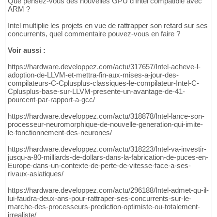
Que pensez-vous des nouvelles GPU d'Intel compatible avec
ARM ?
Intel multiplie les projets en vue de rattrapper son retard sur ses
concurrents, quel commentaire pouvez-vous en faire ?
Voir aussi :
https://hardware.developpez.com/actu/317657/Intel-acheve-l-
adoption-de-LLVM-et-mettra-fin-aux-mises-a-jour-des-
compilateurs-C-Cplusplus-classiques-le-compilateur-Intel-C-
Cplusplus-base-sur-LLVM-presente-un-avantage-de-41-
pourcent-par-rapport-a-gcc/
https://hardware.developpez.com/actu/318878/Intel-lance-son-
processeur-neuromorphique-de-nouvelle-generation-qui-imite-
le-fonctionnement-des-neurones/
https://hardware.developpez.com/actu/318223/Intel-va-investir-
jusqu-a-80-milliards-de-dollars-dans-la-fabrication-de-puces-en-
Europe-dans-un-contexte-de-perte-de-vitesse-face-a-ses-
rivaux-asiatiques/
https://hardware.developpez.com/actu/296188/Intel-admet-qu-il-
lui-faudra-deux-ans-pour-rattraper-ses-concurrents-sur-le-
marche-des-processeurs-prediction-optimiste-ou-totalement-
irrealiste/