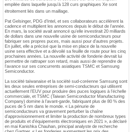
empilée dans laquelle jusqu'à 128 curs graphiques Xe sont
étroitement liés dans un maillage.
Pat Gelsinger, PDG d'Intel, et ses collaborateurs accélèrent la
cadence et multiplient les annonces depuis le début de l'année.
En mars, la société avait annoncé qu'elle investirait 20 milliards
de dollars dans une nouvelle usine de semiconducteurs pour
fabriquer ses propres puces, mais aussi pour d'autres projets.
En juillet, elle a précisé que la mise en place de la nouvelle
usine sera effective et a dévoilé sa feuille de route pour les cinq
prochaines années. La nouvelle activité de fonderie devrait lui
permettre de rattraper son retard, mais aussi de reprendre de
l'avance sur ses concurrents asiatiques TSMC et Samsung
Semiconductor.
La société taïwanaise et la société sud-coréenne Samsung sont
les deux seules entreprises de semi-conducteurs qui utilisent
actuellement l'EUV pour produire des puces logiques à l'échelle
commerciale, et TSMC (Taiwan Semiconductor Manufacturing
Company) domine à l'avant-garde, fabriquant plus de 80 % des
puces de 5 nm dans le monde. « La pénurie de
semiconducteurs va gravement perturber la chaîne
d'approvisionnement et limiter la production de nombreux types
de produits et d'équipements électroniques en 2021 », a déclaré
en mai Kanishka Chauhan, principal analyste de recherche
chez Gartner. « Les fonderies augmentent les prix des