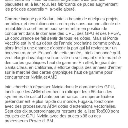
plaquettes et, à leur tour, les fabricants de puces augmentent
les prix des appareils », a-t-elle ajouté.
Comme indiqué par Koduri, Intel a besoin de quelques projets
ambitieux et révolutionnaires entrepris sans aucune attente de
rentabilité à court terme pour se remettre en position de
concurrent dans le domaine des CPU, des GPU et des FPGA.
La concurrence se fait sentir de tous les côtés. Mais si Ponte
Vecchio est livré au début de l'année prochaine comme prévu,
alors Intel a une chance d'obtenir la part qui lui revient sur un
nouveau marché. En août de cette année, Intel a annoncé qu'il
veut élargir davantage son activité en se lançant sur le marché
des cartes graphiques haut de gamme. En effet, le géant de
Santa Clara, en Californie, s'efforce depuis des années d'entrer
sur le marché des cartes graphiques haut de gamme pour
concurrencer Nvidia et AMD.
Intel cherche à dépasser Nvidia dans le domaine des GPU,
tandis que les ARM cherchent à rattraper les x86 dans les
systèmes de calcul haute performance. Le superordinateur
prétendument le plus rapide du monde, Fugaku, fonctionne
avec des processeurs ARM dotés d'extensions vectorielles.
Sept des dix superordinateurs restants de la liste Top500 sont
équipés de GPU Nvidia avec des puces x86 ou des
processeurs Power d'IBM.