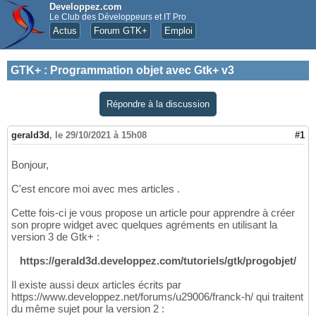
Developpez.com
Le Club des Développeurs et IT Pro
Actus
Forum GTK+
Emploi
GTK+
:
Programmation objet avec Gtk+ v3
Répondre à la discussion
gerald3d
,
le 29/10/2021 à 15h08
#1
Bonjour,
C'est encore moi avec mes articles .
Cette fois-ci je vous propose un article pour apprendre à créer
son propre widget avec quelques agréments en utilisant la
version 3 de Gtk+ :
https://gerald3d.developpez.com/tutoriels/gtk/progobjet/
Il existe aussi deux articles écrits par
https://www.developpez.net/forums/u29006/franck-h/ qui traitent
du même sujet pour la version 2 :