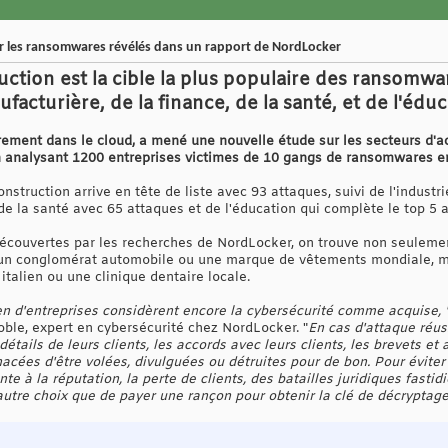
ar les ransomwares révélés dans un rapport de NordLocker
uction est la cible la plus populaire des ransomwa
nufacturière, de la finance, de la santé, et de l'éd
rement dans le cloud, a mené une nouvelle étude sur les secteurs d'act
 analysant 1200 entreprises victimes de 10 gangs de ransomwares e
onstruction arrive en tête de liste avec 93 attaques, suivi de l'indust
de la santé avec 65 attaques et de l'éducation qui complète le top 5 
 découvertes par les recherches de NordLocker, on trouve non seulem
 un conglomérat automobile ou une marque de vêtements mondiale, ma
talien ou une clinique dentaire locale.
en d'entreprises considèrent encore la cybersécurité comme acquise, "i
Noble, expert en cybersécurité chez NordLocker. "
En cas d'attaque réuss
étails de leurs clients, les accords avec leurs clients, les brevets e
cées d'être volées, divulguées ou détruites pour de bon. Pour éviter l
nte à la réputation, la perte de clients, des batailles juridiques fast
'autre choix que de payer une rançon pour obtenir la clé de décryptag