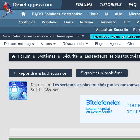
FORUMS
TUTORIELS
FAQ
DI/DSI Solutions d'entreprise
Cloud
IA
ALM
Micros
Systèmes
Windows
Linux
Arduino
Hardware
HPC
M
Actualités Sécurité
For
Vous n'êtes pas encore inscrit sur Developpez.com ?
Inscrivez-vous gratuitem
Derniers messages
Actions
Réseau social
Blogs
Agenda
Chat
Forum
Systèmes
Sécurité
Les secteurs les plus touché
+
Signaler un problème
Répondre à la discussion
Discussion :
Les secteurs les plus touchés par les ransomw
Sujet :
Sécurité