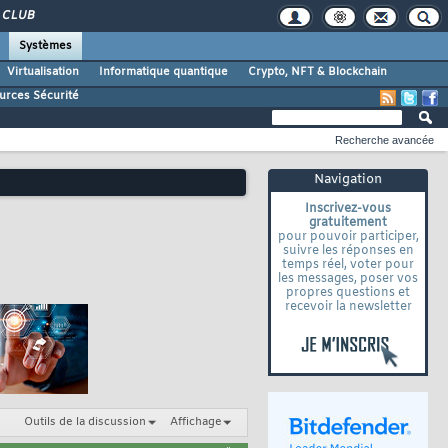
CLUB
Systèmes
Virtualisation
Informatique quantique
Crypto, NFT & Blockchain
urces Sécurité
Recherche avancée
Navigation
Inscrivez-vous
gratuitement
pour pouvoir participer,
suivre les réponses en
temps réel, voter pour
les messages, poser vos
propres questions et
recevoir la newsletter
Outils de la discussion
Affichage