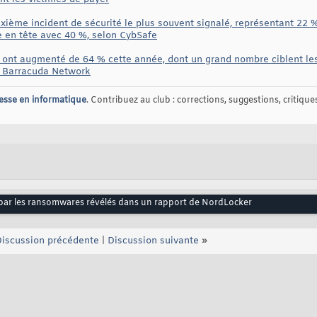
ième incident de sécurité le plus souvent signalé, représentant 22 
e en tête avec 40 %, selon CybSafe
nt augmenté de 64 % cette année, dont un grand nombre ciblent les h
e Barracuda Network
esse en informatique
. Contribuez au club : corrections, suggestions, critiques,
s par les ransomwares révélés dans un rapport de NordLocker
iscussion précédente
|
Discussion suivante
»