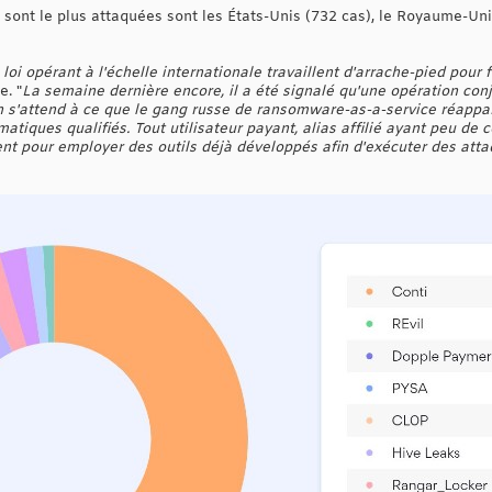
 sont le plus attaquées sont les États-Unis (732 cas), le Royaume-Uni 
loi opérant à l'échelle internationale travaillent d'arrache-pied pour 
e. "
La semaine dernière encore, il a été signalé qu'une opération conj
on s'attend à ce que le gang russe de ransomware-as-a-service réapp
matiques qualifiés. Tout utilisateur payant, alias affilié ayant peu de
ent pour employer des outils déjà développés afin d'exécuter des at