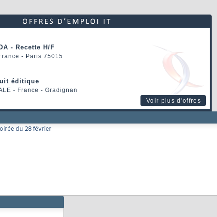
OA - Recette H/F
 France - Paris 75015
uit éditique
ALE
- France - Gradignan
Voir plus d'offres
irée du 28 février