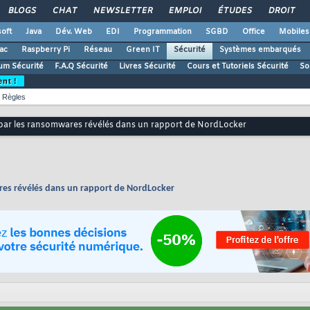
BLOGS
CHAT
NEWSLETTER
EMPLOI
ÉTUDES
DROIT
oft
Java
Dév. Web
EDI
Programmation
SGBD
Office
Mobiles
ac
Raspberry Pi
Réseau
Green IT
Sécurité
Systèmes embarqués
um Sécurité
F.A.Q Sécurité
Livres Sécurité
Cours et Tutoriels Sécurité
So
ent !
Règles
s par les ransomwares révélés dans un rapport de NordLocker
ares révélés dans un rapport de NordLocker