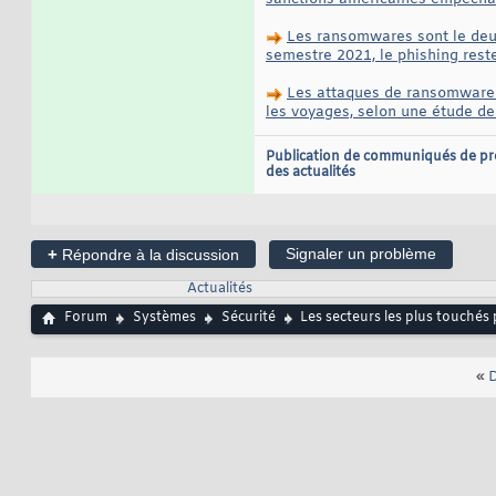
Les ransomwares sont le deux
semestre 2021, le phishing rest
Les attaques de ransomware o
les voyages, selon une étude d
Publication de communiqués de pr
des actualités
+
Signaler un problème
Répondre à la discussion
Actualités
Forum
Systèmes
Sécurité
Les secteurs les plus touché
«
D