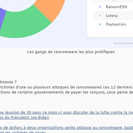
Les gangs de ransomware les plus prolifiques
tinente ?
 victimes d'une ou plusieurs attaques de ransomwares ces 12 derniers
tions de certains gouvernements de payer les rançons, sous peine de
e réunion de 30 pays ce mois-ci pour discuter de la lutte contre la
ion du Président Joe Biden
s de dollars à deux organisations après attaque au ransomware, bap
t les victimes de payer