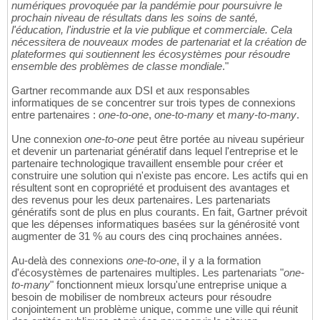
numériques provoquée par la pandémie pour poursuivre le
prochain niveau de résultats dans les soins de santé,
l'éducation, l'industrie et la vie publique et commerciale. Cela
nécessitera de nouveaux modes de partenariat et la création de
plateformes qui soutiennent les écosystèmes pour résoudre
ensemble des problèmes de classe mondiale
."
Gartner recommande aux DSI et aux responsables
informatiques de se concentrer sur trois types de connexions
entre partenaires :
one-to-one
,
one-to-many
et
many-to-many
.
Une connexion
one-to-one
peut être portée au niveau supérieur
et devenir un partenariat génératif dans lequel l'entreprise et le
partenaire technologique travaillent ensemble pour créer et
construire une solution qui n'existe pas encore. Les actifs qui en
résultent sont en copropriété et produisent des avantages et
des revenus pour les deux partenaires. Les partenariats
génératifs sont de plus en plus courants. En fait, Gartner prévoit
que les dépenses informatiques basées sur la générosité vont
augmenter de 31 % au cours des cinq prochaines années.
Au-delà des connexions
one-to-one
, il y a la formation
d'écosystèmes de partenaires multiples. Les partenariats "
one-
to-many
" fonctionnent mieux lorsqu'une entreprise unique a
besoin de mobiliser de nombreux acteurs pour résoudre
conjointement un problème unique, comme une ville qui réunit