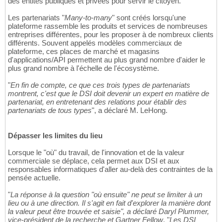
des entités publiques et privées pour servir le citoyen.
Les partenariats "
Many-to-many
" sont créés lorsqu'une
plateforme rassemble les produits et services de nombreuses
entreprises différentes, pour les proposer à de nombreux clients
différents. Souvent appelés modèles commerciaux de
plateforme, ces places de marché et magasins
d'applications/API permettent au plus grand nombre d'aider le
plus grand nombre à l'échelle de l'écosystème.
"
En fin de compte, ce que ces trois types de partenariats
montrent, c'est que le DSI doit devenir un expert en matière de
partenariat, en entretenant des relations pour établir des
partenariats de tous types
", a déclaré M. LeHong.
Dépasser les limites du lieu
Lorsque le "où" du travail, de l'innovation et de la valeur
commerciale se déplace, cela permet aux DSI et aux
responsables informatiques d'aller au-delà des contraintes de la
pensée actuelle.
"
La réponse à la question "où ensuite" ne peut se limiter à un
lieu ou à une direction. Il s'agit en fait d'explorer la manière dont
la valeur peut être trouvée et saisie", a déclaré Daryl Plummer,
vice-président de la recherche et Gartner Fellow
. "
Les DSI