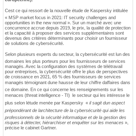
Cest ce qui ressort de la nouvelle étude de Kaspersky intitulée
« MSP market focus in 2021: IT security challenges and
opportunities in the new normal ». Sur un marché avec une
concurrence accrue depuis 2019, le prix, la qualité de protection
et la capacité à proposer des services supplémentaires sont
devenus des critères déterminants pour choisir un fournisseur
de solutions de cybersécurité.
Selon plusieurs experts du secteur, la cybersécurité est lun des
domaines les plus porteurs pour les fournisseurs de services
managés. Avec la configuration des systèmes de télétravail
pour entreprises, la cybersécurité offre le plus de perspectives
de croissance en 2021, 65 % des fournisseurs de services
managés témoignant dune hausse de leur chiffre daffaires dans
ce domaine. En ce qui concerne les renseignements sur les
menaces (threat intelligence - TI)  le secteur qui les intéresse le
plus selon létude menée par Kaspersky  «
il sagit dun aspect
prépondérant de larchitecture de la cybersécurité qui aide les
professionnels de la sécurité informatique et de la gestion des
risques à détecter, hiérarchiser et enquêter sur les menaces
»,
précise le cabinet Gartner.