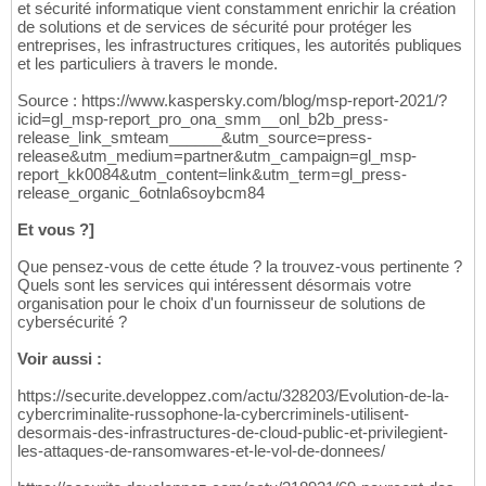
et sécurité informatique vient constamment enrichir la création
de solutions et de services de sécurité pour protéger les
entreprises, les infrastructures critiques, les autorités publiques
et les particuliers à travers le monde.
Source : https://www.kaspersky.com/blog/msp-report-2021/?
icid=gl_msp-report_pro_ona_smm__onl_b2b_press-
release_link_smteam______&utm_source=press-
release&utm_medium=partner&utm_campaign=gl_msp-
report_kk0084&utm_content=link&utm_term=gl_press-
release_organic_6otnla6soybcm84
Et vous ?]
Que pensez-vous de cette étude ? la trouvez-vous pertinente ?
Quels sont les services qui intéressent désormais votre
organisation pour le choix d'un fournisseur de solutions de
cybersécurité ?
Voir aussi :
https://securite.developpez.com/actu/328203/Evolution-de-la-
cybercriminalite-russophone-la-cybercriminels-utilisent-
desormais-des-infrastructures-de-cloud-public-et-privilegient-
les-attaques-de-ransomwares-et-le-vol-de-donnees/