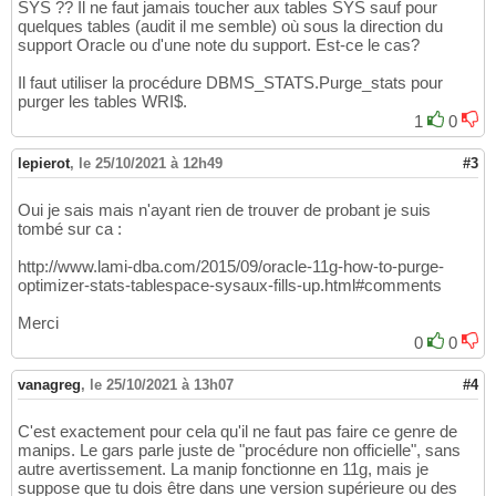
SYS ?? Il ne faut jamais toucher aux tables SYS sauf pour
quelques tables (audit il me semble) où sous la direction du
support Oracle ou d'une note du support. Est-ce le cas?
Il faut utiliser la procédure DBMS_STATS.Purge_stats pour
purger les tables WRI$.
1
0
lepierot
,
le 25/10/2021 à 12h49
#3
Oui je sais mais n'ayant rien de trouver de probant je suis
tombé sur ca :
http://www.lami-dba.com/2015/09/oracle-11g-how-to-purge-
optimizer-stats-tablespace-sysaux-fills-up.html#comments
Merci
0
0
vanagreg
,
le 25/10/2021 à 13h07
#4
C'est exactement pour cela qu'il ne faut pas faire ce genre de
manips. Le gars parle juste de "procédure non officielle", sans
autre avertissement. La manip fonctionne en 11g, mais je
suppose que tu dois être dans une version supérieure ou des