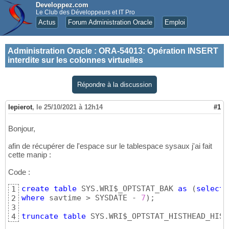
Developpez.com
Le Club des Développeurs et IT Pro
Actus
Forum Administration Oracle
Emploi
Administration Oracle
:
ORA-54013: Opération INSERT
interdite sur les colonnes virtuelles
Répondre à la discussion
lepierot
,
le 25/10/2021 à 12h14
#1
Bonjour,
afin de récupérer de l'espace sur le tablespace sysaux j'ai fait
cette manip :
Code :
create
table
 SYS.WRI$_OPTSTAT_BAK 
as
(
select
 
1
where
 savtime > SYSDATE - 
7
)
;

2
3
truncate
table
 SYS.WRI$_OPTSTAT_HISTHEAD_HIST
4