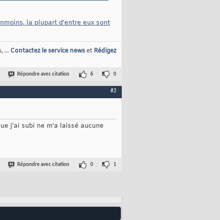
nmoins, la plupart d'entre eux sont
 ...
Contactez le service news
et
Rédigez
Répondre avec citation
6
0
#2
que j'ai subi ne m'a laissé aucune
Répondre avec citation
0
1