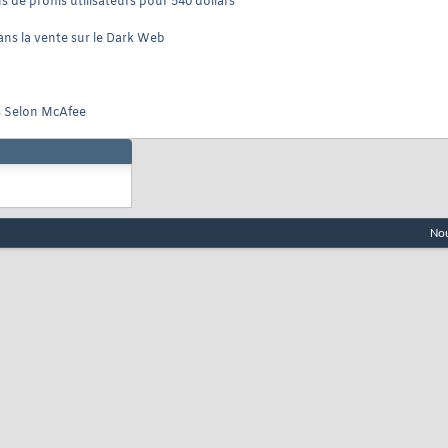
 de profils utilisateurs pour 540 dollars
ans la vente sur le Dark Web
b
s Selon McAfee
Nou