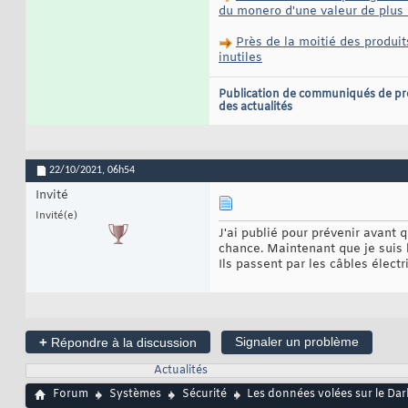
du monero d'une valeur de plus 
Près de la moitié des produit
inutiles
Publication de communiqués de pr
des actualités
22/10/2021,
06h54
Invité
Invité(e)
J'ai publié pour prévenir avant 
chance. Maintenant que je suis l
Ils passent par les câbles électr
+
Signaler un problème
Répondre à la discussion
Actualités
Forum
Systèmes
Sécurité
Les données volées sur le Dar