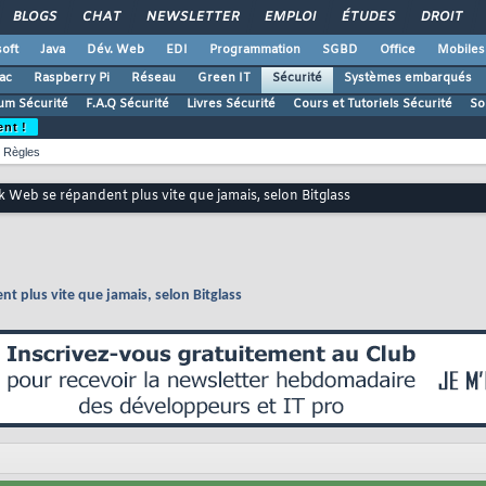
BLOGS
CHAT
NEWSLETTER
EMPLOI
ÉTUDES
DROIT
oft
Java
Dév. Web
EDI
Programmation
SGBD
Office
Mobiles
ac
Raspberry Pi
Réseau
Green IT
Sécurité
Systèmes embarqués
um Sécurité
F.A.Q Sécurité
Livres Sécurité
Cours et Tutoriels Sécurité
So
ent !
Règles
k Web se répandent plus vite que jamais, selon Bitglass
t plus vite que jamais, selon Bitglass