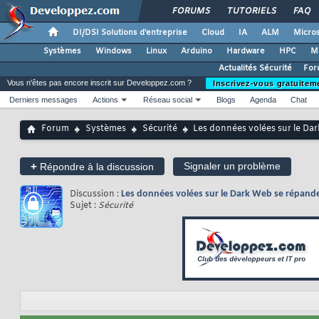
FORUMS
TUTORIELS
FAQ
DI/DSI Solutions d'entreprise
Cloud
IA
ALM
Micros
Systèmes
Windows
Linux
Arduino
Hardware
HPC
M
Actualités Sécurité
For
Vous n'êtes pas encore inscrit sur Developpez.com ?
Inscrivez-vous gratuitem
Derniers messages
Actions
Réseau social
Blogs
Agenda
Chat
Forum
Systèmes
Sécurité
Les données volées sur le Dar
+
Signaler un problème
Répondre à la discussion
Discussion :
Les données volées sur le Dark Web se répanden
Sujet :
Sécurité