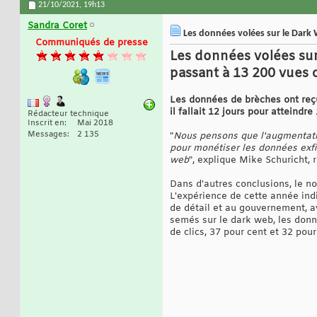
21/10/2021,
19h13
Sandra Coret
Les données volées sur le Dark W
Communiqués de presse
Les données volées sur 
passant à 13 200 vues 
Les données de brèches ont reçu
il fallait 12 jours pour atteindr
Rédacteur technique
Inscrit en
Mai 2018
Messages
2 135
"
Nous pensons que l'augmentatio
pour monétiser les données exfil
web
", explique Mike Schuricht,
Dans d'autres conclusions, le 
L'expérience de cette année ind
de détail et au gouvernement, a
semés sur le dark web, les donn
de clics, 37 pour cent et 32 pou