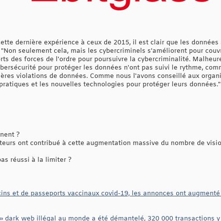
cette dernière expérience à ceux de 2015, il est clair que les donnée
ht. "Non seulement cela, mais les cybercriminels s'améliorent pour couv
ts des forces de l'ordre pour poursuivre la cybercriminalité. Malheur
ybersécurité pour protéger les données n'ont pas suivi le rythme, co
nières violations de données. Comme nous l'avons conseillé aux organisa
s pratiques et les nouvelles technologies pour protéger leurs données."
inent ?
acteurs ont contribué à cette augmentation massive du nombre de vis
as réussi à la limiter ?
ns et de passeports vaccinaux covid-19, les annonces ont augmenté 
» dark web illégal au monde a été démantelé, 320 000 transactions y o