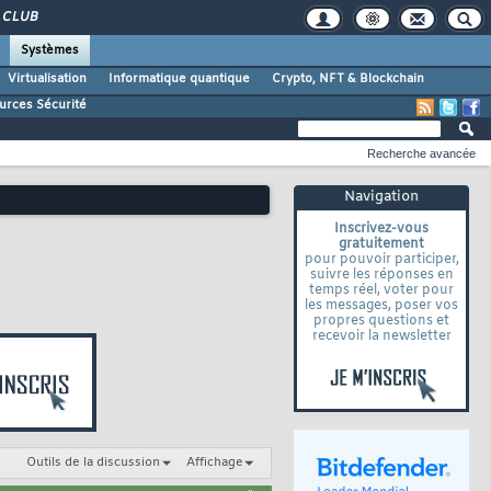
CLUB
Systèmes
Virtualisation
Informatique quantique
Crypto, NFT & Blockchain
urces Sécurité
Recherche avancée
Navigation
Inscrivez-vous
gratuitement
pour pouvoir participer,
suivre les réponses en
temps réel, voter pour
les messages, poser vos
propres questions et
recevoir la newsletter
Outils de la discussion
Affichage