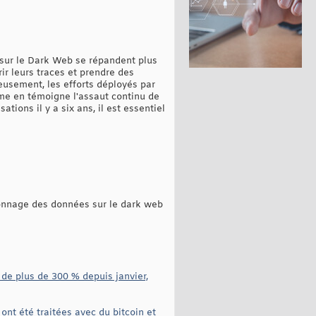
s sur le Dark Web se répandent plus
rir leurs traces et prendre des
eusement, les efforts déployés par
mme en témoigne l'assaut continu de
tions il y a six ans, il est essentiel
ionnage des données sur le dark web
de plus de 300 % depuis janvier,
nt été traitées avec du bitcoin et