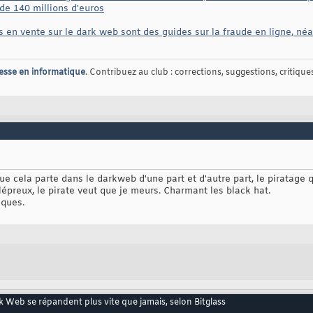
de 140 millions d'euros
s en vente sur le dark web sont des guides sur la fraude en ligne, néa
esse en informatique
. Contribuez au club : corrections, suggestions, critiques,
que cela parte dans le darkweb d'une part et d'autre part, le piratage 
épreux, le pirate veut que je meurs. Charmant les black hat.
iques.
k Web se répandent plus vite que jamais, selon Bitglass