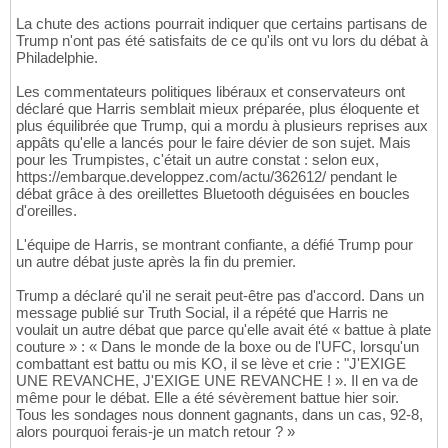
La chute des actions pourrait indiquer que certains partisans de
Trump n'ont pas été satisfaits de ce qu'ils ont vu lors du débat à
Philadelphie.
Les commentateurs politiques libéraux et conservateurs ont
déclaré que Harris semblait mieux préparée, plus éloquente et
plus équilibrée que Trump, qui a mordu à plusieurs reprises aux
appâts qu'elle a lancés pour le faire dévier de son sujet. Mais
pour les Trumpistes, c'était un autre constat : selon eux,
https://embarque.developpez.com/actu/362612/ pendant le
débat grâce à des oreillettes Bluetooth déguisées en boucles
d'oreilles.
L'équipe de Harris, se montrant confiante, a défié Trump pour
un autre débat juste après la fin du premier.
Trump a déclaré qu'il ne serait peut-être pas d'accord. Dans un
message publié sur Truth Social, il a répété que Harris ne
voulait un autre débat que parce qu'elle avait été « battue à plate
couture » : « Dans le monde de la boxe ou de l'UFC, lorsqu'un
combattant est battu ou mis KO, il se lève et crie : "J'EXIGE
UNE REVANCHE, J'EXIGE UNE REVANCHE ! ». Il en va de
même pour le débat. Elle a été sévèrement battue hier soir.
Tous les sondages nous donnent gagnants, dans un cas, 92-8,
alors pourquoi ferais-je un match retour ? »