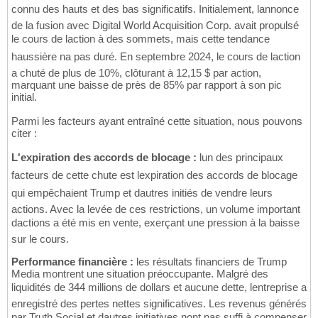
connu des hauts et des bas significatifs. Initialement, lannonce
de la fusion avec Digital World Acquisition Corp. avait propulsé
le cours de laction à des sommets, mais cette tendance
haussière na pas duré. En septembre 2024, le cours de laction
a chuté de plus de 10%, clôturant à 12,15 $ par action,
marquant une baisse de près de 85% par rapport à son pic
initial.
Parmi les facteurs ayant entraîné cette situation, nous pouvons
citer :
L'expiration des accords de blocage :
lun des principaux
facteurs de cette chute est lexpiration des accords de blocage
qui empêchaient Trump et dautres initiés de vendre leurs
actions. Avec la levée de ces restrictions, un volume important
dactions a été mis en vente, exerçant une pression à la baisse
sur le cours.
Performance financière :
les résultats financiers de Trump
Media montrent une situation préoccupante. Malgré des
liquidités de 344 millions de dollars et aucune dette, lentreprise a
enregistré des pertes nettes significatives. Les revenus générés
par Truth Social et dautres initiatives nont pas suffi à compenser