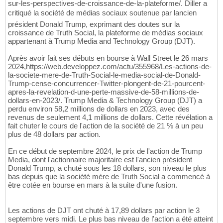
sur-les-perspectives-de-croissance-de-la-plateforme/. Diller a
critiqué la société de médias sociaux soutenue par lancien
président Donald Trump, exprimant des doutes sur la
croissance de Truth Social, la plateforme de médias sociaux
appartenant à Trump Media and Technology Group (DJT).
Après avoir fait ses débuts en bourse à Wall Street le 26 mars
2024,https://web.developpez.com/actu/355968/Les-actions-de-
la-societe-mere-de-Truth-Social-le-media-social-de-Donald-
Trump-cense-concurrencer-Twitter-plongent-de-21-pourcent-
apres-la-revelation-d-une-perte-massive-de-58-millions-de-
dollars-en-2023/. Trump Media & Technology Group (DJT) a
perdu environ 58,2 millions de dollars en 2023, avec des
revenus de seulement 4,1 millions de dollars. Cette révélation a
fait chuter le cours de l'action de la société de 21 % à un peu
plus de 48 dollars par action.
En ce début de septembre 2024, le prix de l'action de Trump
Media, dont l'actionnaire majoritaire est l'ancien président
Donald Trump, a chuté sous les 18 dollars, son niveau le plus
bas depuis que la société mère de Truth Social a commencé à
être cotée en bourse en mars à la suite d'une fusion.
Les actions de DJT ont chuté à 17,89 dollars par action le 3
septembre vers midi. Le plus bas niveau de l'action a été atteint