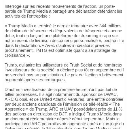
Interrogé sur les récents mouvements de l'action, un porte-
parole de Trump Media a partagé une déclaration défendant les
activités de l'entreprise :
« Trump Media a terminé le dernier trimestre avec 344 millions
de dollars de trésorerie et d'équivalents de trésorerie et aucune
dette, tout en lançant une plateforme de streaming in-app sur
notre réseau de livraison de contenu personnalisé », peut-on lire
dans la déclaration. « Avec d'autres innovations prévues
prochainement, TMTG est optimiste quant à sa stratégie de
croissance ».
Trump, qui attire les utilisateurs de Truth Social et de nombreux
investisseurs de la société, a déclaré plus tôt en septembre qu'il
ne vendrait pas sa participation. Le prix de l'action a brièvement
augmenté après ses remarques.
D'autres investisseurs de la première heure n'ont pas fait de
telles promesses. Il s'agit notamment du sponsor de DWAC,
ARC Global, et de United Atlantic Ventures, une entité contrôlée
par deux anciens candidats de l'émission de télé-réalité « The
Apprentice » de Trump. ARC et UAV possédaient près de 11 %
des actions en circulation de DJT, a indiqué Trump Media dans
un document réglementaire déposé début septembre. Mais la
participation d'ARC pourrait avoir augmenté après qu'un juge du
Delaware a décidé, le 16 septembre, que Trump Media n'avait