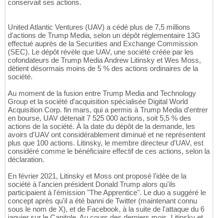
conservait ses actions.
United Atlantic Ventures (UAV) a cédé plus de 7,5 millions
d'actions de Trump Media, selon un dépôt réglementaire 13G
effectué auprès de la Securities and Exchange Commission
(SEC). Le dépôt révèle que UAV, une société créée par les
cofondateurs de Trump Media Andrew Litinsky et Wes Moss,
détient désormais moins de 5 % des actions ordinaires de la
société.
Au moment de la fusion entre Trump Media and Technology
Group et la société d'acquisition spécialisée Digital World
Acquisition Corp. fin mars, qui a permis à Trump Media d'entrer
en bourse, UAV détenait 7 525 000 actions, soit 5,5 % des
actions de la société. À la date du dépôt de la demande, les
avoirs d'UAV ont considérablement diminué et ne représentent
plus que 100 actions. Litinsky, le membre directeur d'UAV, est
considéré comme le bénéficiaire effectif de ces actions, selon la
déclaration.
En février 2021, Litinsky et Moss ont proposé l'idée de la
société à l'ancien président Donald Trump alors qu'ils
participaient à l'émission "The Apprentice". Le duo a suggéré le
concept après qu'il a été banni de Twitter (maintenant connu
sous le nom de X), et de Facebook, à la suite de l'attaque du 6
janvier sur le Capitole. Au cours des derniers mois, Litinsky et