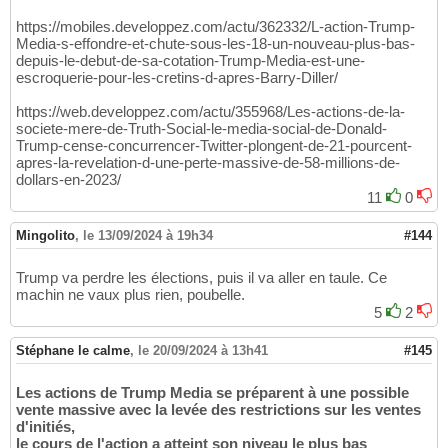
https://mobiles.developpez.com/actu/362332/L-action-Trump-
Media-s-effondre-et-chute-sous-les-18-un-nouveau-plus-bas-
depuis-le-debut-de-sa-cotation-Trump-Media-est-une-
escroquerie-pour-les-cretins-d-apres-Barry-Diller/
https://web.developpez.com/actu/355968/Les-actions-de-la-
societe-mere-de-Truth-Social-le-media-social-de-Donald-
Trump-cense-concurrencer-Twitter-plongent-de-21-pourcent-
apres-la-revelation-d-une-perte-massive-de-58-millions-de-
dollars-en-2023/
11
0
Mingolito
,
le 13/09/2024 à 19h34
#144
Trump va perdre les élections, puis il va aller en taule. Ce
machin ne vaux plus rien, poubelle.
5
2
Stéphane le calme
,
le 20/09/2024 à 13h41
#145
Les actions de Trump Media se préparent à une possible
vente massive avec la levée des restrictions sur les ventes
d'initiés,
le cours de l'action a atteint son niveau le plus bas