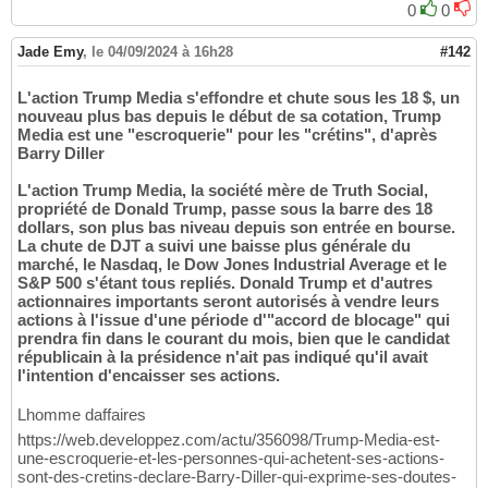
0
0
Jade Emy
,
le 04/09/2024 à 16h28
#142
L'action Trump Media s'effondre et chute sous les 18 $, un
nouveau plus bas depuis le début de sa cotation, Trump
Media est une "escroquerie" pour les "crétins", d'après
Barry Diller
L'action Trump Media, la société mère de Truth Social,
propriété de Donald Trump, passe sous la barre des 18
dollars, son plus bas niveau depuis son entrée en bourse.
La chute de DJT a suivi une baisse plus générale du
marché, le Nasdaq, le Dow Jones Industrial Average et le
S&P 500 s'étant tous repliés. Donald Trump et d'autres
actionnaires importants seront autorisés à vendre leurs
actions à l'issue d'une période d'"accord de blocage" qui
prendra fin dans le courant du mois, bien que le candidat
républicain à la présidence n'ait pas indiqué qu'il avait
l'intention d'encaisser ses actions.
Lhomme daffaires
https://web.developpez.com/actu/356098/Trump-Media-est-
une-escroquerie-et-les-personnes-qui-achetent-ses-actions-
sont-des-cretins-declare-Barry-Diller-qui-exprime-ses-doutes-