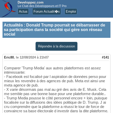
Developpez.com
Le Club des Développeurs et IT Pro
Actus
Forum Actualit�s
Emploi
Actualités
:
Donald Trump pourrait se débarrasser de
sa participation dans la société qui gère son réseau
social
Répondre à la discussion
Eric80
,
le 12/08/2024 à 21h07
#141
Comparer 'Trump Media' aux autres plateformes est assez
intéressante:
- Facebook est focalisé par l aspiration de données perso pour
mieux les revendre à des agences de pub. Meta est ainsi une
meta agence de pub.
- X varie désormais pas mal au gré des avis de E. Musk. Cela
me semble pas une bonne base pour une plateforme durable..
- Trump Media pousse le côté personnel encore + loin, puisque
focalisée sur la diffusions des idées politique de D. Trump. J ai
cru comprendre que la plateforme a réussi le tour de force de
convaincre sa base électorale d investir dans la dite plateforme.