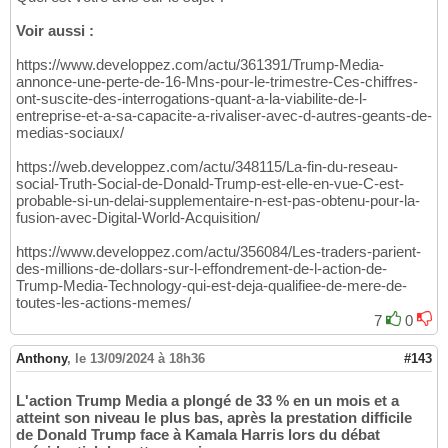
Voir aussi :
https://www.developpez.com/actu/361391/Trump-Media-
annonce-une-perte-de-16-Mns-pour-le-trimestre-Ces-chiffres-
ont-suscite-des-interrogations-quant-a-la-viabilite-de-l-
entreprise-et-a-sa-capacite-a-rivaliser-avec-d-autres-geants-de-
medias-sociaux/
https://web.developpez.com/actu/348115/La-fin-du-reseau-
social-Truth-Social-de-Donald-Trump-est-elle-en-vue-C-est-
probable-si-un-delai-supplementaire-n-est-pas-obtenu-pour-la-
fusion-avec-Digital-World-Acquisition/
https://www.developpez.com/actu/356084/Les-traders-parient-
des-millions-de-dollars-sur-l-effondrement-de-l-action-de-
Trump-Media-Technology-qui-est-deja-qualifiee-de-mere-de-
toutes-les-actions-memes/
7
0
Anthony
,
le 13/09/2024 à 18h36
#143
L'action Trump Media a plongé de 33 % en un mois et a
atteint son niveau le plus bas, après la prestation difficile
de Donald Trump face à Kamala Harris lors du débat