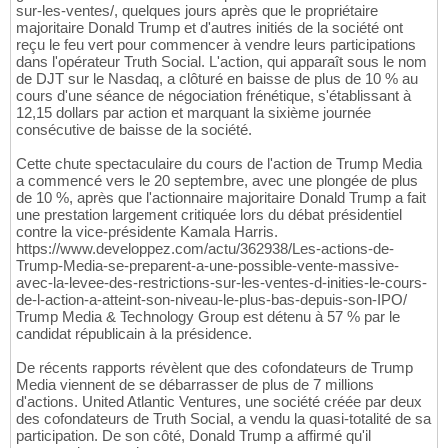
sur-les-ventes/, quelques jours après que le propriétaire
majoritaire Donald Trump et d'autres initiés de la société ont
reçu le feu vert pour commencer à vendre leurs participations
dans l'opérateur Truth Social. L'action, qui apparaît sous le nom
de DJT sur le Nasdaq, a clôturé en baisse de plus de 10 % au
cours d'une séance de négociation frénétique, s'établissant à
12,15 dollars par action et marquant la sixième journée
consécutive de baisse de la société.
Cette chute spectaculaire du cours de l'action de Trump Media
a commencé vers le 20 septembre, avec une plongée de plus
de 10 %, après que l'actionnaire majoritaire Donald Trump a fait
une prestation largement critiquée lors du débat présidentiel
contre la vice-présidente Kamala Harris.
https://www.developpez.com/actu/362938/Les-actions-de-
Trump-Media-se-preparent-a-une-possible-vente-massive-
avec-la-levee-des-restrictions-sur-les-ventes-d-inities-le-cours-
de-l-action-a-atteint-son-niveau-le-plus-bas-depuis-son-IPO/
Trump Media & Technology Group est détenu à 57 % par le
candidat républicain à la présidence.
De récents rapports révèlent que des cofondateurs de Trump
Media viennent de se débarrasser de plus de 7 millions
d'actions. United Atlantic Ventures, une société créée par deux
des cofondateurs de Truth Social, a vendu la quasi-totalité de sa
participation. De son côté, Donald Trump a affirmé qu'il