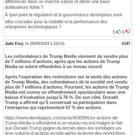
différencier dans un marché saturé et attirer une base
dutilisateurs fidèle ?
À quel point la régulation et la gouvernance dentreprise sont-
elles cruciales pour la stabilité et la performance des
entreprises technologiques ?
5
0
Jade Emy
,
le 29/09/2024 à 21h16
#147
Les cofondateurs de Trump Media viennent de vendre plus
de 7 millions d'actions, après que les actions de Trump
Media se soient effondrées à un niveau record
Après l'expiration des restrictions sur la vente des actions
de Trump Media, des cofondateurs de la société ont vendu
plus de 7 millions d'actions. Pourtant, les actions de Trump
Media ont connu un effondrement spectaculaire avec une
baisse d'évaluation jusqu'à 76 %. De son côté, Donald
Trump a affirmé qu'il conservait sa participation dans
l'entreprise qui représentent 57 % des actions.
https://www.developpez.com/actu/363099/Les-actions-de-
Trump-Media-s-effondrent-a-un-niveau-record-malgre-le-fait-
que-Donald-Trump-gagne-du-terrain-dans-les-sondages-un-
gros-volume-d-actions-ecoule-apres-la-levee-des-restrictions-