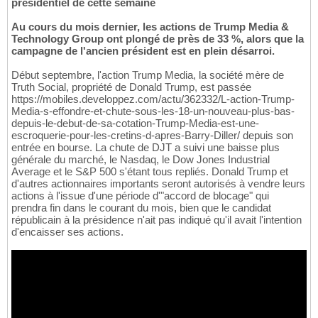
présidentiel de cette semaine
Au cours du mois dernier, les actions de Trump Media &
Technology Group ont plongé de près de 33 %, alors que la
campagne de l'ancien président est en plein désarroi.
Début septembre, l'action Trump Media, la société mère de
Truth Social, propriété de Donald Trump, est passée
https://mobiles.developpez.com/actu/362332/L-action-Trump-
Media-s-effondre-et-chute-sous-les-18-un-nouveau-plus-bas-
depuis-le-debut-de-sa-cotation-Trump-Media-est-une-
escroquerie-pour-les-cretins-d-apres-Barry-Diller/ depuis son
entrée en bourse. La chute de DJT a suivi une baisse plus
générale du marché, le Nasdaq, le Dow Jones Industrial
Average et le S&P 500 s'étant tous repliés. Donald Trump et
d'autres actionnaires importants seront autorisés à vendre leurs
actions à l'issue d'une période d'"accord de blocage" qui
prendra fin dans le courant du mois, bien que le candidat
républicain à la présidence n'ait pas indiqué qu'il avait l'intention
d'encaisser ses actions.