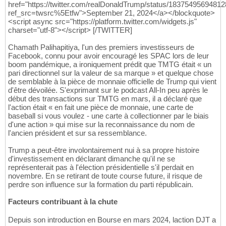
href="https://twitter.com/realDonaldTrump/status/1837549569481
ref_src=twsrc%5Etfw">September 21, 2024</a></blockquote>
<script async src="https://platform.twitter.com/widgets.js"
charset="utf-8"></script> [/TWITTER]
Chamath Palihapitiya, l'un des premiers investisseurs de
Facebook, connu pour avoir encouragé les SPAC lors de leur
boom pandémique, a ironiquement prédit que TMTG était « un
pari directionnel sur la valeur de sa marque » et quelque chose
de semblable à la pièce de monnaie officielle de Trump qui vient
d'être dévoilée. S'exprimant sur le podcast All-In peu après le
début des transactions sur TMTG en mars, il a déclaré que
l'action était « en fait une pièce de monnaie, une carte de
baseball si vous voulez - une carte à collectionner par le biais
d'une action » qui mise sur la reconnaissance du nom de
l'ancien président et sur sa ressemblance.
Trump a peut-être involontairement nui à sa propre histoire
d'investissement en déclarant dimanche qu'il ne se
représenterait pas à l'élection présidentielle s'il perdait en
novembre. En se retirant de toute course future, il risque de
perdre son influence sur la formation du parti républicain.
Facteurs contribuant à la chute
Depuis son introduction en Bourse en mars 2024, laction DJT a