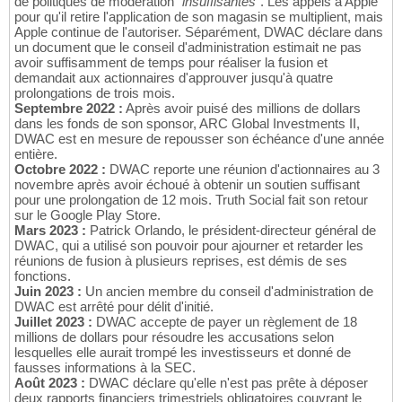
de politiques de modération "
insuffisantes
". Les appels à Apple
pour qu'il retire l'application de son magasin se multiplient, mais
Apple continue de l'autoriser. Séparément, DWAC déclare dans
un document que le conseil d'administration estimait ne pas
avoir suffisamment de temps pour réaliser la fusion et
demandait aux actionnaires d'approuver jusqu'à quatre
prolongations de trois mois.
Septembre 2022 :
Après avoir puisé des millions de dollars
dans les fonds de son sponsor, ARC Global Investments II,
DWAC est en mesure de repousser son échéance d'une année
entière.
Octobre 2022 :
DWAC reporte une réunion d'actionnaires au 3
novembre après avoir échoué à obtenir un soutien suffisant
pour une prolongation de 12 mois. Truth Social fait son retour
sur le Google Play Store.
Mars 2023 :
Patrick Orlando, le président-directeur général de
DWAC, qui a utilisé son pouvoir pour ajourner et retarder les
réunions de fusion à plusieurs reprises, est démis de ses
fonctions.
Juin 2023 :
Un ancien membre du conseil d'administration de
DWAC est arrêté pour délit d'initié.
Juillet 2023 :
DWAC accepte de payer un règlement de 18
millions de dollars pour résoudre les accusations selon
lesquelles elle aurait trompé les investisseurs et donné de
fausses informations à la SEC.
Août 2023 :
DWAC déclare qu'elle n'est pas prête à déposer
deux rapports financiers trimestriels obligatoires couvrant le