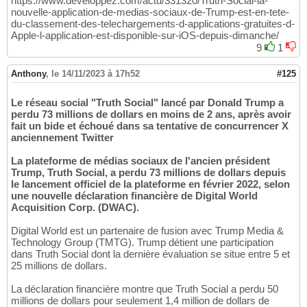
https://www.developpez.com/actu/331320/Truth-Social-la-
nouvelle-application-de-medias-sociaux-de-Trump-est-en-tete-
du-classement-des-telechargements-d-applications-gratuites-d-
Apple-l-application-est-disponible-sur-iOS-depuis-dimanche/
9
1
Anthony
,
le 14/11/2023 à 17h52
#125
Le réseau social "Truth Social" lancé par Donald Trump a
perdu 73 millions de dollars en moins de 2 ans, après avoir
fait un bide et échoué dans sa tentative de concurrencer X
anciennement Twitter
La plateforme de médias sociaux de l'ancien président
Trump, Truth Social, a perdu 73 millions de dollars depuis
le lancement officiel de la plateforme en février 2022, selon
une nouvelle déclaration financière de Digital World
Acquisition Corp. (DWAC).
Digital World est un partenaire de fusion avec Trump Media &
Technology Group (TMTG). Trump détient une participation
dans Truth Social dont la dernière évaluation se situe entre 5 et
25 millions de dollars.
La déclaration financière montre que Truth Social a perdu 50
millions de dollars pour seulement 1,4 million de dollars de