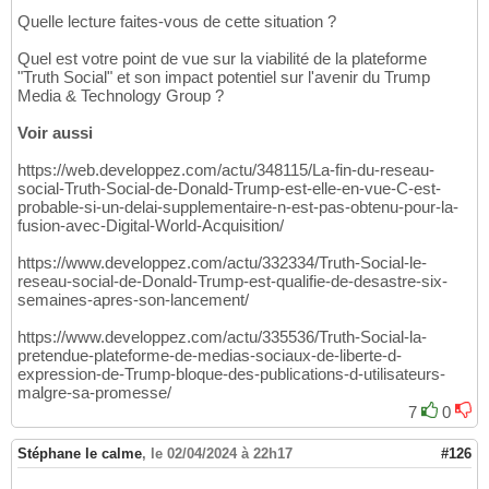
Quelle lecture faites-vous de cette situation ?
Quel est votre point de vue sur la viabilité de la plateforme
"Truth Social" et son impact potentiel sur l'avenir du Trump
Media & Technology Group ?
Voir aussi
https://web.developpez.com/actu/348115/La-fin-du-reseau-
social-Truth-Social-de-Donald-Trump-est-elle-en-vue-C-est-
probable-si-un-delai-supplementaire-n-est-pas-obtenu-pour-la-
fusion-avec-Digital-World-Acquisition/
https://www.developpez.com/actu/332334/Truth-Social-le-
reseau-social-de-Donald-Trump-est-qualifie-de-desastre-six-
semaines-apres-son-lancement/
https://www.developpez.com/actu/335536/Truth-Social-la-
pretendue-plateforme-de-medias-sociaux-de-liberte-d-
expression-de-Trump-bloque-des-publications-d-utilisateurs-
malgre-sa-promesse/
7
0
Stéphane le calme
,
le 02/04/2024 à 22h17
#126