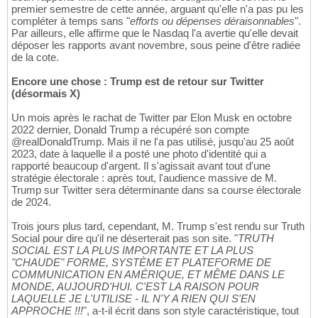
premier semestre de cette année, arguant qu'elle n'a pas pu les
compléter à temps sans "
efforts ou dépenses déraisonnables
".
Par ailleurs, elle affirme que le Nasdaq l'a avertie qu'elle devait
déposer les rapports avant novembre, sous peine d'être radiée
de la cote.
Encore une chose : Trump est de retour sur Twitter
(désormais X)
Un mois après le rachat de Twitter par Elon Musk en octobre
2022 dernier, Donald Trump a récupéré son compte
@realDonaldTrump. Mais il ne l'a pas utilisé, jusqu'au 25 août
2023, date à laquelle il a posté une photo d'identité qui a
rapporté beaucoup d'argent. Il s'agissait avant tout d'une
stratégie électorale : après tout, l'audience massive de M.
Trump sur Twitter sera déterminante dans sa course électorale
de 2024.
Trois jours plus tard, cependant, M. Trump s'est rendu sur Truth
Social pour dire qu'il ne déserterait pas son site. "
TRUTH
SOCIAL EST LA PLUS IMPORTANTE ET LA PLUS
"CHAUDE" FORME, SYSTÈME ET PLATEFORME DE
COMMUNICATION EN AMÉRIQUE, ET MÊME DANS LE
MONDE, AUJOURD'HUI. C'EST LA RAISON POUR
LAQUELLE JE L'UTILISE - IL N'Y A RIEN QUI S'EN
APPROCHE !!!
", a-t-il écrit dans son style caractéristique, tout