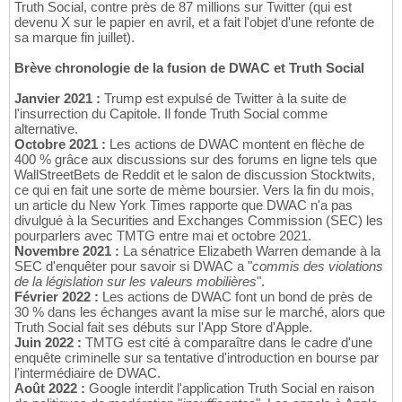
Truth Social, contre près de 87 millions sur Twitter (qui est
devenu X sur le papier en avril, et a fait l'objet d'une refonte de
sa marque fin juillet).
Brève chronologie de la fusion de DWAC et Truth Social
Janvier 2021 :
Trump est expulsé de Twitter à la suite de
l'insurrection du Capitole. Il fonde Truth Social comme
alternative.
Octobre 2021 :
Les actions de DWAC montent en flèche de
400 % grâce aux discussions sur des forums en ligne tels que
WallStreetBets de Reddit et le salon de discussion Stocktwits,
ce qui en fait une sorte de mème boursier. Vers la fin du mois,
un article du New York Times rapporte que DWAC n'a pas
divulgué à la Securities and Exchanges Commission (SEC) les
pourparlers avec TMTG entre mai et octobre 2021.
Novembre 2021 :
La sénatrice Elizabeth Warren demande à la
SEC d'enquêter pour savoir si DWAC a "
commis des violations
de la législation sur les valeurs mobilières
".
Février 2022 :
Les actions de DWAC font un bond de près de
30 % dans les échanges avant la mise sur le marché, alors que
Truth Social fait ses débuts sur l'App Store d'Apple.
Juin 2022 :
TMTG est cité à comparaître dans le cadre d'une
enquête criminelle sur sa tentative d'introduction en bourse par
l'intermédiaire de DWAC.
Août 2022 :
Google interdit l'application Truth Social en raison