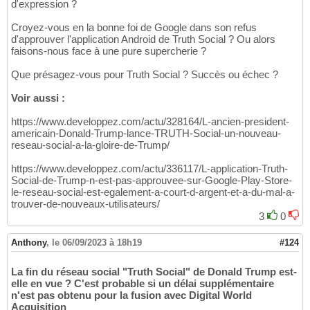
d'expression ?
Croyez-vous en la bonne foi de Google dans son refus
d'approuver l'application Android de Truth Social ? Ou alors
faisons-nous face à une pure supercherie ?
Que présagez-vous pour Truth Social ? Succès ou échec ?
Voir aussi :
https://www.developpez.com/actu/328164/L-ancien-president-
americain-Donald-Trump-lance-TRUTH-Social-un-nouveau-
reseau-social-a-la-gloire-de-Trump/
https://www.developpez.com/actu/336117/L-application-Truth-
Social-de-Trump-n-est-pas-approuvee-sur-Google-Play-Store-
le-reseau-social-est-egalement-a-court-d-argent-et-a-du-mal-a-
trouver-de-nouveaux-utilisateurs/
3
0
Anthony
,
le 06/09/2023 à 18h19
#124
La fin du réseau social "Truth Social" de Donald Trump est-
elle en vue ? C'est probable si un délai supplémentaire
n'est pas obtenu pour la fusion avec Digital World
Acquisition