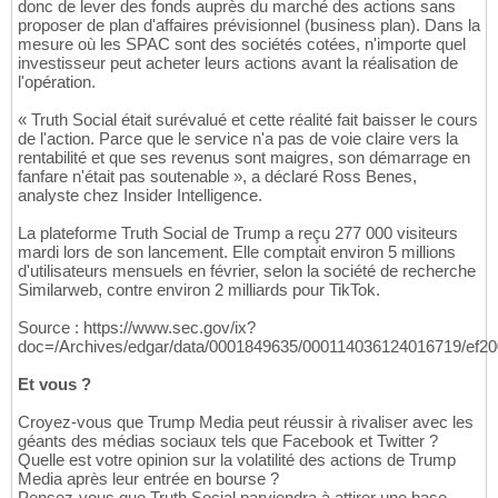
donc de lever des fonds auprès du marché des actions sans
proposer de plan d'affaires prévisionnel (business plan). Dans la
mesure où les SPAC sont des sociétés cotées, n'importe quel
investisseur peut acheter leurs actions avant la réalisation de
l'opération.
« Truth Social était surévalué et cette réalité fait baisser le cours
de l'action. Parce que le service n'a pas de voie claire vers la
rentabilité et que ses revenus sont maigres, son démarrage en
fanfare n'était pas soutenable », a déclaré Ross Benes,
analyste chez Insider Intelligence.
La plateforme Truth Social de Trump a reçu 277 000 visiteurs
mardi lors de son lancement. Elle comptait environ 5 millions
d'utilisateurs mensuels en février, selon la société de recherche
Similarweb, contre environ 2 milliards pour TikTok.
Source : https://www.sec.gov/ix?
doc=/Archives/edgar/data/0001849635/000114036124016719/ef2
Et vous ?
Croyez-vous que Trump Media peut réussir à rivaliser avec les
géants des médias sociaux tels que Facebook et Twitter ?
Quelle est votre opinion sur la volatilité des actions de Trump
Media après leur entrée en bourse ?
Pensez-vous que Truth Social parviendra à attirer une base