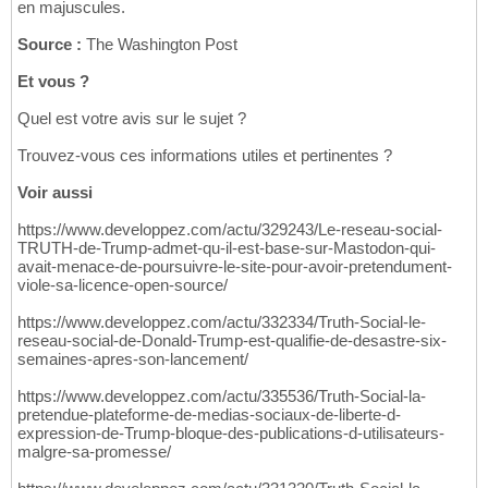
en majuscules.
Source :
The Washington Post
Et vous ?
Quel est votre avis sur le sujet ?
Trouvez-vous ces informations utiles et pertinentes ?
Voir aussi
https://www.developpez.com/actu/329243/Le-reseau-social-
TRUTH-de-Trump-admet-qu-il-est-base-sur-Mastodon-qui-
avait-menace-de-poursuivre-le-site-pour-avoir-pretendument-
viole-sa-licence-open-source/
https://www.developpez.com/actu/332334/Truth-Social-le-
reseau-social-de-Donald-Trump-est-qualifie-de-desastre-six-
semaines-apres-son-lancement/
https://www.developpez.com/actu/335536/Truth-Social-la-
pretendue-plateforme-de-medias-sociaux-de-liberte-d-
expression-de-Trump-bloque-des-publications-d-utilisateurs-
malgre-sa-promesse/