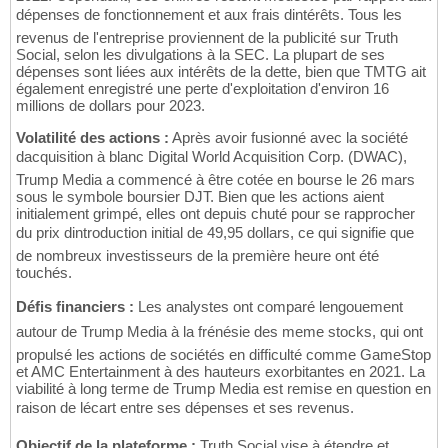
dépenses de fonctionnement et aux frais dintérêts. Tous les
revenus de l'entreprise proviennent de la publicité sur Truth
Social, selon les divulgations à la SEC. La plupart de ses
dépenses sont liées aux intérêts de la dette, bien que TMTG ait
également enregistré une perte d'exploitation d'environ 16
millions de dollars pour 2023.
Volatilité des actions :
Après avoir fusionné avec la société
dacquisition à blanc Digital World Acquisition Corp. (DWAC),
Trump Media a commencé à être cotée en bourse le 26 mars
sous le symbole boursier DJT. Bien que les actions aient
initialement grimpé, elles ont depuis chuté pour se rapprocher
du prix dintroduction initial de 49,95 dollars, ce qui signifie que
de nombreux investisseurs de la première heure ont été
touchés.
Défis financiers :
Les analystes ont comparé lengouement
autour de Trump Media à la frénésie des meme stocks, qui ont
propulsé les actions de sociétés en difficulté comme GameStop
et AMC Entertainment à des hauteurs exorbitantes en 2021. La
viabilité à long terme de Trump Media est remise en question en
raison de lécart entre ses dépenses et ses revenus.
Objectif de la plateforme :
Truth Social vise à étendre et