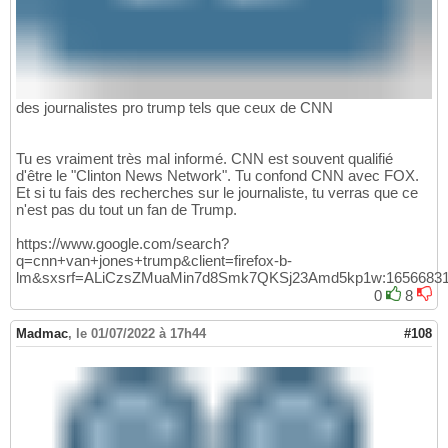
des journalistes pro trump tels que ceux de CNN
Tu es vraiment très mal informé. CNN est souvent qualifié
d'être le "Clinton News Network". Tu confond CNN avec FOX.
Et si tu fais des recherches sur le journaliste, tu verras que ce
n'est pas du tout un fan de Trump.
https://www.google.com/search?
q=cnn+van+jones+trump&client=firefox-b-
lm&sxsrf=ALiCzsZMuaMin7d8Smk7QKSj23Amd5kp1w:1656683
0
8
Madmac
,
le 01/07/2022 à 17h44
#108