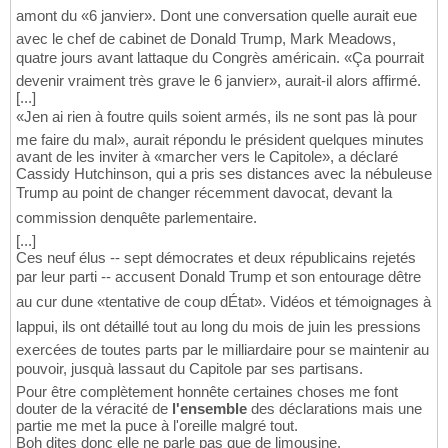
amont du «6 janvier». Dont une conversation quelle aurait eue
avec le chef de cabinet de Donald Trump, Mark Meadows,
quatre jours avant lattaque du Congrès américain. «Ça pourrait
devenir vraiment très grave le 6 janvier», aurait-il alors affirmé.
[...]
«Jen ai rien à foutre quils soient armés, ils ne sont pas là pour
me faire du mal», aurait répondu le président quelques minutes
avant de les inviter à «marcher vers le Capitole», a déclaré
Cassidy Hutchinson, qui a pris ses distances avec la nébuleuse
Trump au point de changer récemment davocat, devant la
commission denquête parlementaire.
[...]
Ces neuf élus -- sept démocrates et deux républicains rejetés
par leur parti -- accusent Donald Trump et son entourage dêtre
au cur dune «tentative de coup dÉtat». Vidéos et témoignages à
lappui, ils ont détaillé tout au long du mois de juin les pressions
exercées de toutes parts par le milliardaire pour se maintenir au
pouvoir, jusquà lassaut du Capitole par ses partisans.
Pour être complètement honnête certaines choses me font
douter de la véracité de
l'ensemble
des déclarations mais une
partie me met la puce à l'oreille malgré tout.
Boh dites donc elle ne parle pas que de limousine.