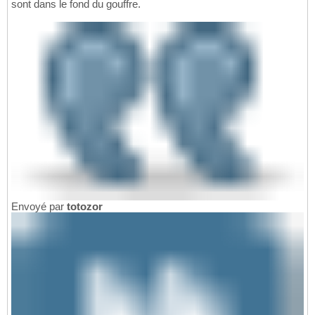
sont dans le fond du gouffre.
Envoyé par
totozor