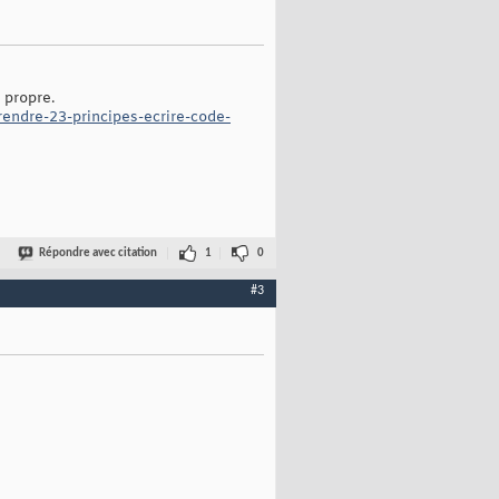
 propre.
ndre-23-principes-ecrire-code-
Répondre avec citation
1
0
#3