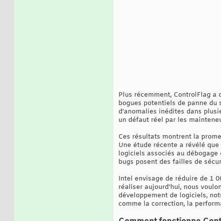
Plus récemment, ControlFlag a ob
bogues potentiels de panne du s
d'anomalies inédites dans plusi
un défaut réel par les mainteneur
Ces résultats montrent la promes
Une étude récente a révélé que 
logiciels associés au débogage 
bugs posent des failles de sécu
Intel envisage de réduire de 1 0
réaliser aujourd'hui, nous voulo
développement de logiciels, not
comme la correction, la performa