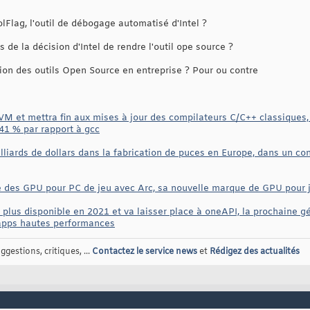
lFlag, l'outil de débogage automatisé d'Intel ?
de la décision d'Intel de rendre l'outil ope source ?
ion des outils Open Source en entreprise ? Pour ou contre
LVM et mettra fin aux mises à jour des compilateurs C/C++ classiques,
1 % par rapport à gcc
milliards de dollars dans la fabrication de puces en Europe, dans un co
lle des GPU pour PC de jeu avec Arc, sa nouvelle marque de GPU pour 
a plus disponible en 2021 et va laisser place à oneAPI, la prochaine gé
'apps hautes performances
gestions, critiques, ...
Contactez le service news
et
Rédigez des actualités