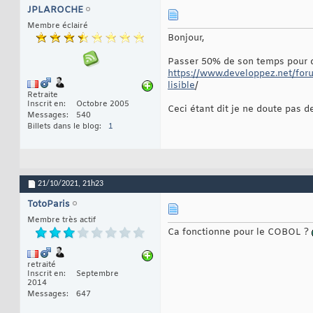
JPLAROCHE
Membre éclairé
Bonjour,
Passer 50% de son temps pour dé
https://www.developpez.net/fo
lisible
/
Retraite
Inscrit en
Octobre 2005
Ceci étant dit je ne doute pas de 
Messages
540
Billets dans le blog
1
21/10/2021,
21h23
TotoParis
Membre très actif
Ca fonctionne pour le COBOL ?
retraité
Inscrit en
Septembre
2014
Messages
647