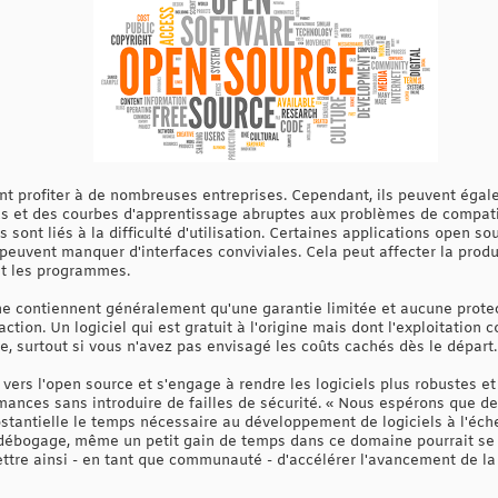
nt profiter à de nombreuses entreprises. Cependant, ils peuvent égal
us et des courbes d'apprentissage abruptes aux problèmes de compati
s sont liés à la difficulté d'utilisation. Certaines applications open s
es peuvent manquer d'interfaces conviviales. Cela peut affecter la prod
nt les programmes.
s ne contiennent généralement qu'une garantie limitée et aucune prote
ction. Un logiciel qui est gratuit à l'origine mais dont l'exploitation c
, surtout si vous n'avez pas envisagé les coûts cachés dès le départ.
e vers l'open source et s'engage à rendre les logiciels plus robustes e
mances sans introduire de failles de sécurité. « Nous espérons que 
stantielle le temps nécessaire au développement de logiciels à l'éch
débogage, même un petit gain de temps dans ce domaine pourrait se 
tre ainsi - en tant que communauté - d'accélérer l'avancement de la t