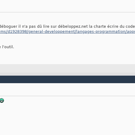
boguer il n'a pas dû lire sur débeloppez.net la charte écrire du code
rums/d1928398/general-developpement/langages-programmation/appre
l'outil.