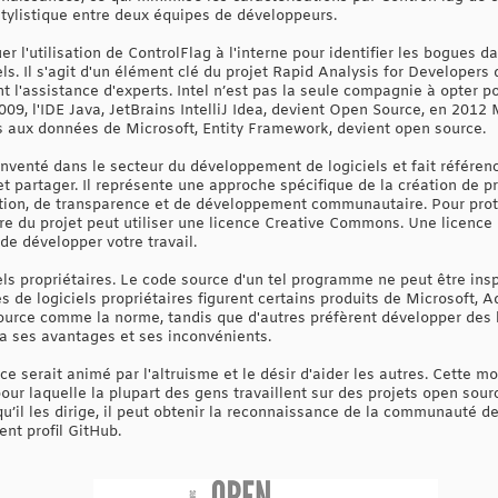
tylistique entre deux équipes de développeurs.
 l'utilisation de ControlFlag à l'interne pour identifier les bogues 
els. Il s'agit d'un élément clé du projet Rapid Analysis for Developers d
 l'assistance d'experts. Intel n’est pas la seule compagnie à opter 
2009, l'IDE Java, JetBrains IntelliJ Idea, devient Open Source, en 201
s aux données de Microsoft, Entity Framework, devient open source.
inventé dans le secteur du développement de logiciels et fait référen
et partager. Il représente une approche spécifique de la création de
ation, de transparence et de développement communautaire. Pour prot
aire du projet peut utiliser une licence Creative Commons. Une licen
 de développer votre travail.
iels propriétaires. Le code source d'un tel programme ne peut être in
s de logiciels propriétaires figurent certains produits de Microsoft, 
source comme la norme, tandis que d'autres préfèrent développer des l
 a ses avantages et ses inconvénients.
e serait animé par l'altruisme et le désir d'aider les autres. Cette mo
our laquelle la plupart des gens travaillent sur des projets open sour
u’il les dirige, il peut obtenir la reconnaissance de la communauté d
nt profil GitHub.