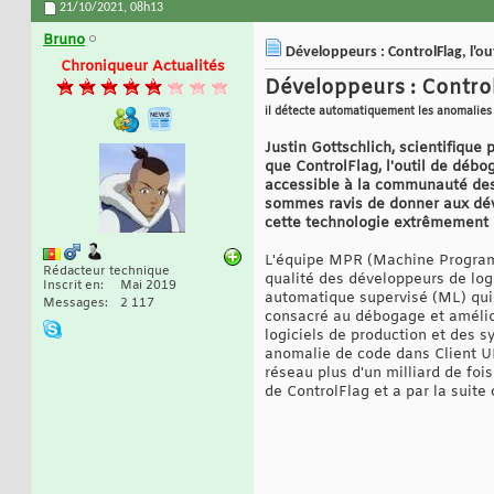
21/10/2021,
08h13
Bruno
Développeurs : ControlFlag, l'o
Chroniqueur Actualités
Développeurs : Control
il détecte automatiquement les anomalies 
Justin Gottschlich, scientifiqu
que ControlFlag, l'outil de déb
accessible à la communauté des 
sommes ravis de donner aux dével
cette technologie extrêmement p
L'équipe MPR (Machine Programmi
Rédacteur technique
qualité des développeurs de logi
Inscrit en
Mai 2019
automatique supervisé (ML) qui
Messages
2 117
consacré au débogage et améliora
logiciels de production et des s
anomalie de code dans Client UR
réseau plus d'un milliard de fois
de ControlFlag et a par la suite 