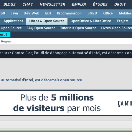
BLOGS
CHAT
NEWSLETTER
EMPLOI
ÉTUDES
DROIT
oft
Java
Dév. Web
EDI
Programmation
SGBD
Office
Mobiles
Applications
Libres & Open Source
OpenOffice & LibreOffice
Projets
 Open Source
FAQ Open Source
Tutoriels Open Source
Livres Open Sourc
ent !
Règles
eurs : ControlFlag, l'outil de débogage automatisé d'Intel, est désormais o
e automatisé d'Intel, est désormais open source