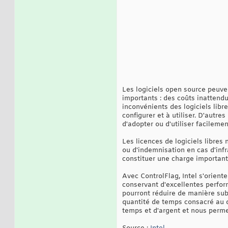
Les logiciels open source peuve
importants : des coûts inattend
inconvénients des logiciels libre
configurer et à utiliser. D'autr
d'adopter ou d'utiliser facileme
Les licences de logiciels libre
ou d'indemnisation en cas d'infra
constituer une charge importante
Avec ControlFlag, Intel s'orient
conservant d'excellentes perfor
pourront réduire de manière sub
quantité de temps consacré au 
temps et d'argent et nous permet