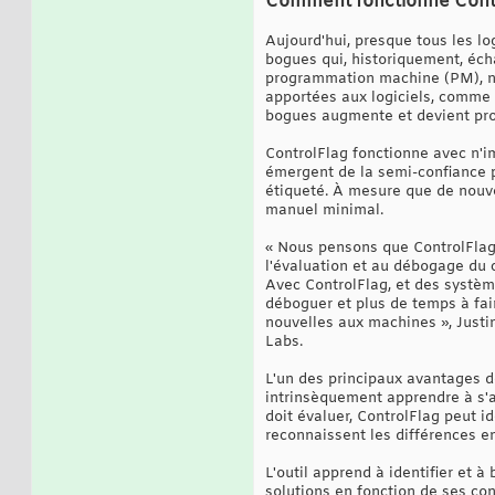
Comment fonctionne Cont
Aujourd'hui, presque tous les l
bogues qui, historiquement, éc
programmation machine (PM), ne
apportées aux logiciels, comme d
bogues augmente et devient pr
ControlFlag fonctionne avec n'i
émergent de la semi-confiance po
étiqueté. À mesure que de nouvel
manuel minimal.
« Nous pensons que ControlFlag 
l'évaluation et au débogage du 
Avec ControlFlag, et des systè
déboguer et plus de temps à fai
nouvelles aux machines », Justi
Labs.
L'un des principaux avantages d
intrinsèquement apprendre à s'a
doit évaluer, ControlFlag peut i
reconnaissent les différences en
L'outil apprend à identifier et à
solutions en fonction de ses con