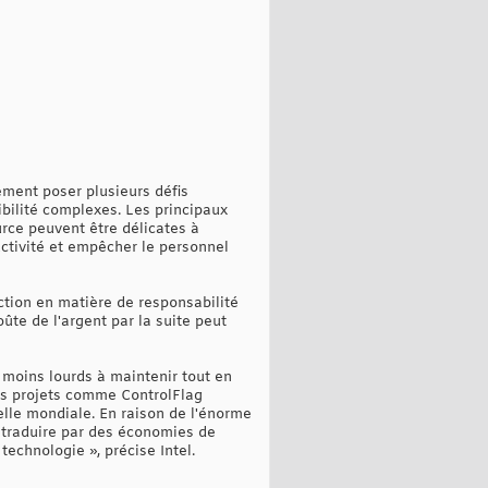
ement poser plusieurs défis
bilité complexes. Les principaux
ource peuvent être délicates à
uctivité et empêcher le personnel
ction en matière de responsabilité
oûte de l'argent par la suite peut
t moins lourds à maintenir tout en
des projets comme ControlFlag
elle mondiale. En raison de l'énorme
traduire par des économies de
echnologie », précise Intel.