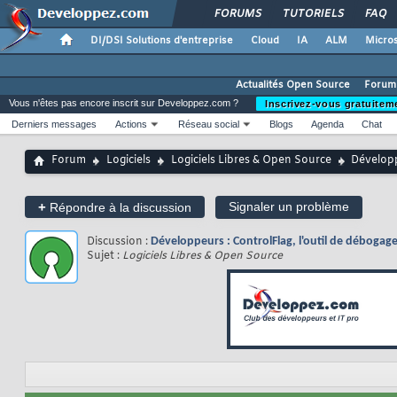
FORUMS
TUTORIELS
FAQ
DI/DSI Solutions d'entreprise
Cloud
IA
ALM
Micros
Actualités Open Source
Forum
Vous n'êtes pas encore inscrit sur Developpez.com ?
Inscrivez-vous gratuitem
Derniers messages
Actions
Réseau social
Blogs
Agenda
Chat
Forum
Logiciels
Logiciels Libres & Open Source
Développ
+
Signaler un problème
Répondre à la discussion
Discussion :
Développeurs : ControlFlag, l'outil de débogag
Sujet :
Logiciels Libres & Open Source