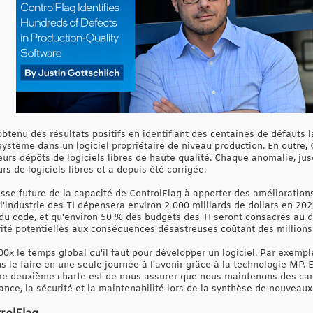
tenu des résultats positifs en identifiant des centaines de défauts l
ystème dans un logiciel propriétaire de niveau production. En outre, 
eurs dépôts de logiciels libres de haute qualité. Chaque anomalie, j
s de logiciels libres et a depuis été corrigée.
se future de la capacité de ControlFlag à apporter des améliorations 
l'industrie des TI dépensera environ 2 000 milliards de dollars en 2
du code, et qu'environ 50 % des budgets des TI seront consacrés au d
rité potentielles aux conséquences désastreuses coûtant des millions 
00x le temps global qu'il faut pour développer un logiciel. Par exemple
ns le faire en une seule journée à l'avenir grâce à la technologie MP. 
re deuxième charte est de nous assurer que nous maintenons des cara
nce, la sécurité et la maintenabilité lors de la synthèse de nouveaux 