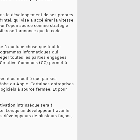
dans le développement de ses propres
'Intel, qui vise à accélérer la vitesse
pour l’open source comme stratégie
2 Microsoft annonce que le code
ce à quelque chose que tout le
 programmes informatiques qui
éger toutes les parties engagées
ce Creative Commons (CC) permet à
specté ou modifié que par ses
Adobe ou Apple. Certaines entreprises
ogiciels à source fermée. Et pour
tivation intrinsèque serait
ce. Lorsqu’un développeur travaille
es développeurs de plusieurs façons,