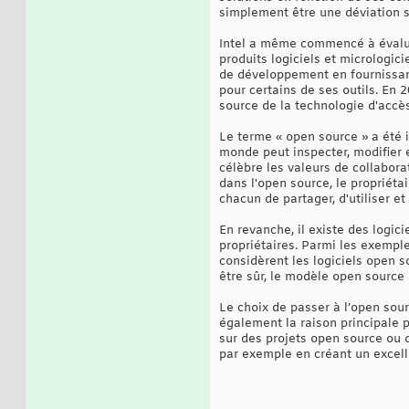
simplement être une déviation s
Intel a même commencé à évaluer
produits logiciels et micrologici
de développement en fournissant
pour certains de ses outils. En 
source de la technologie d'accè
Le terme « open source » a été 
monde peut inspecter, modifier 
célèbre les valeurs de collabor
dans l'open source, le propriét
chacun de partager, d'utiliser et
En revanche, il existe des logic
propriétaires. Parmi les exemple
considèrent les logiciels open 
être sûr, le modèle open source
Le choix de passer à l’open sourc
également la raison principale p
sur des projets open source ou q
par exemple en créant un excelle