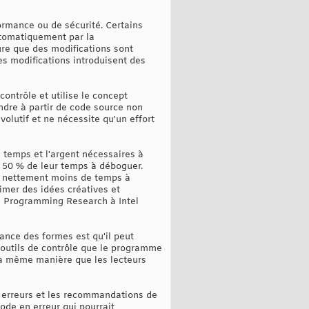
ormance ou de sécurité. Certains
tomatiquement par la
re que des modifications sont
es modifications introduisent des
ntrôle et utilise le concept
ndre à partir de code source non
volutif et ne nécessite qu'un effort
 temps et l'argent nécessaires à
n 50 % de leur temps à déboguer.
t nettement moins de temps à
imer des idées créatives et
ne Programming Research à Intel
ance des formes est qu'il peut
 outils de contrôle que le programme
 la même manière que les lecteurs
des erreurs et les recommandations de
ode en erreur qui pourrait