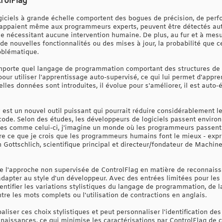
rolFlag
ogiciels à grande échelle comportent des bogues de précision, de perf
happaient même aux programmeurs experts, peuvent être détectés au
 nécessitant aucune intervention humaine. De plus, au fur et à mesu
e nouvelles fonctionnalités ou des mises à jour, la probabilité que c
oblématique.
mporte quel langage de programmation comportant des structures de co
ur utiliser l'apprentissage auto-supervisé, ce qui lui permet d'appre
les données sont introduites, il évolue pour s'améliorer, il est auto-é
est un nouvel outil puissant qui pourrait réduire considérablement le
code. Selon des études, les développeurs de logiciels passent enviro
mes comme celui-ci, j'imagine un monde où les programmeurs passen
re ce que je crois que les programmeurs humains font le mieux - expr
n Gottschlich, scientifique principal et directeur/fondateur de Machi
e l'approche non supervisée de ControlFlag en matière de reconnaiss
dapter au style d'un développeur. Avec des entrées limitées pour les
dentifier les variations stylistiques du langage de programmation, de
tre les mots complets ou l'utilisation de contractions en anglais.
 baliser ces choix stylistiques et peut personnaliser l'identification 
naissances, ce qui minimise les caractérisations par ControlFlag de c