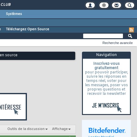
CLUB
Systèmes
e
Téléchargez Open Source
Recherche avancée
Navigation
pen source
Inscrivez-vous
gratuitement
pour pouvoir participer,
suivre les réponses en
temps réel, voter pour
les messages, poser vos
propres questions et
recevoir la newsletter
Outils de la discussion
Affichage