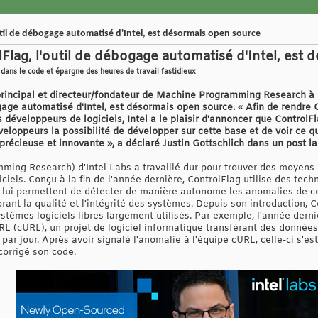
util de débogage automatisé d'Intel, est désormais open source
Flag, l'outil de débogage automatisé d'Intel, est
dans le code et épargne des heures de travail fastidieux
e principal et directeur/fondateur de Machine Programming Research à 
ogage automatisé d'Intel, est désormais open source. « Afin de rendre
développeurs de logiciels, Intel a le plaisir d'annoncer que Control
oppeurs la possibilité de développer sur cette base et de voir ce qu'
récieuse et innovante », a déclaré Justin Gottschlich dans un post l
ng Research) d'Intel Labs a travaillé dur pour trouver des moyens d'
ciels. Conçu à la fin de l'année dernière, ControlFlag utilise des te
 lui permettent de détecter de manière autonome les anomalies de co
nt la qualité et l'intégrité des systèmes. Depuis son introduction, C
ystèmes logiciels libres largement utilisés. Par exemple, l'année derni
L (cURL), un projet de logiciel informatique transférant des données 
 par jour. Après avoir signalé l'anomalie à l'équipe cURL, celle-ci s'es
corrigé son code.