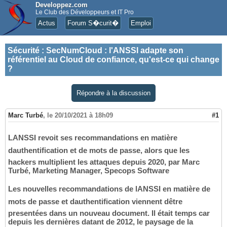
Developpez.com
Le Club des Développeurs et IT Pro
Actus
Forum S�curit�
Emploi
Sécurité
:
SecNumCloud : l'ANSSI adapte son
référentiel au Cloud de confiance, qu'est-ce qui change
?
Répondre à la discussion
Marc Turbé
,
le 20/10/2021 à 18h09
#1
LANSSI revoit ses recommandations en matière
dauthentification et de mots de passe, alors que les
hackers multiplient les attaques depuis 2020, par Marc
Turbé, Marketing Manager, Specops Software
Les nouvelles recommandations de lANSSI en matière de
mots de passe et dauthentification viennent dêtre
presentées dans un nouveau document. Il était temps car
depuis les dernières datant de 2012, le paysage de la