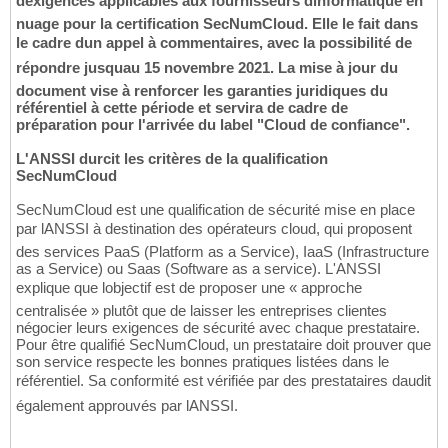
dexigences applicables aux fournisseurs dinformatique en
nuage pour la certification SecNumCloud. Elle le fait dans
le cadre dun appel à commentaires, avec la possibilité de
répondre jusquau 15 novembre 2021. La mise à jour du
document vise à renforcer les garanties juridiques du
référentiel à cette période et servira de cadre de
préparation pour l'arrivée du label "Cloud de confiance".
L'ANSSI durcit les critères de la qualification
SecNumCloud
SecNumCloud est une qualification de sécurité mise en place
par lANSSI à destination des opérateurs cloud, qui proposent
des services PaaS (Platform as a Service), IaaS (Infrastructure
as a Service) ou Saas (Software as a service). L'ANSSI
explique que lobjectif est de proposer une « approche
centralisée » plutôt que de laisser les entreprises clientes
négocier leurs exigences de sécurité avec chaque prestataire.
Pour être qualifié SecNumCloud, un prestataire doit prouver que
son service respecte les bonnes pratiques listées dans le
référentiel. Sa conformité est vérifiée par des prestataires daudit
également approuvés par lANSSI.