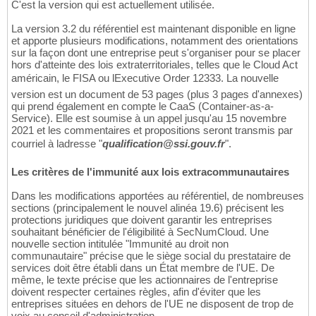
C'est la version qui est actuellement utilisée.
La version 3.2 du référentiel est maintenant disponible en ligne
et apporte plusieurs modifications, notamment des orientations
sur la façon dont une entreprise peut s'organiser pour se placer
hors d'atteinte des lois extraterritoriales, telles que le Cloud Act
américain, le FISA ou lExecutive Order 12333. La nouvelle
version est un document de 53 pages (plus 3 pages d'annexes)
qui prend également en compte le CaaS (Container-as-a-
Service). Elle est soumise à un appel jusqu'au 15 novembre
2021 et les commentaires et propositions seront transmis par
courriel à ladresse "
qualification@ssi.gouv.fr
".
Les critères de l'immunité aux lois extracommunautaires
Dans les modifications apportées au référentiel, de nombreuses
sections (principalement le nouvel alinéa 19.6) précisent les
protections juridiques que doivent garantir les entreprises
souhaitant bénéficier de l'éligibilité à SecNumCloud. Une
nouvelle section intitulée "Immunité au droit non
communautaire" précise que le siège social du prestataire de
services doit être établi dans un État membre de l'UE. De
même, le texte précise que les actionnaires de l'entreprise
doivent respecter certaines règles, afin d'éviter que les
entreprises situées en dehors de l'UE ne disposent de trop de
voix au conseil d'administration.