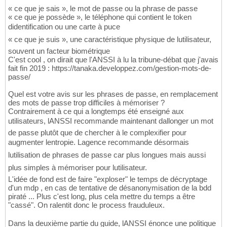
« ce que je sais », le mot de passe ou la phrase de passe
« ce que je possède », le téléphone qui contient le token
didentification ou une carte à puce
« ce que je suis », une caractéristique physique de lutilisateur,
souvent un facteur biométrique
C'est cool , on dirait que l'ANSSI à lu la tribune-débat que j'avais
fait fin 2019 : https://tanaka.developpez.com/gestion-mots-de-
passe/
Quel est votre avis sur les phrases de passe, en remplacement
des mots de passe trop difficiles à mémoriser ?
Contrairement à ce qui a longtemps été enseigné aux
utilisateurs, lANSSI recommande maintenant dallonger un mot
de passe plutôt que de chercher à le complexifier pour
augmenter lentropie. Lagence recommande désormais
lutilisation de phrases de passe car plus longues mais aussi
plus simples à mémoriser pour lutilisateur.
L'idée de fond est de faire "exploser" le temps de décryptage
d'un mdp , en cas de tentative de désanonymisation de la bdd
piraté ... Plus c'est long, plus cela mettre du temps a être
"cassé". On ralentit donc le process frauduleux.
Dans la deuxième partie du guide, lANSSI énonce une politique