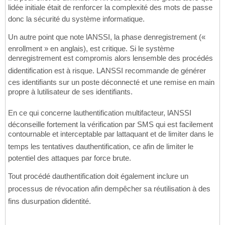
lidée initiale était de renforcer la complexité des mots de passe
donc la sécurité du système informatique.
Un autre point que note lANSSI, la phase denregistrement («
enrollment » en anglais), est critique. Si le système
denregistrement est compromis alors lensemble des procédés
didentification est à risque. LANSSI recommande de générer
ces identifiants sur un poste déconnecté et une remise en main
propre à lutilisateur de ses identifiants.
En ce qui concerne lauthentification multifacteur, lANSSI
déconseille fortement la vérification par SMS qui est facilement
contournable et interceptable par lattaquant et de limiter dans le
temps les tentatives dauthentification, ce afin de limiter le
potentiel des attaques par force brute.
Tout procédé dauthentification doit également inclure un
processus de révocation afin dempêcher sa réutilisation à des
fins dusurpation didentité.