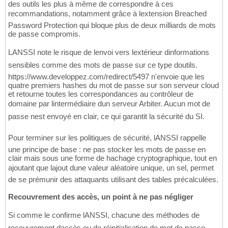
des outils les plus à même de correspondre à ces
recommandations, notamment grâce à lextension Breached
Password Protection qui bloque plus de deux milliards de mots
de passe compromis.
LANSSI note le risque de lenvoi vers lextérieur dinformations
sensibles comme des mots de passe sur ce type doutils.
https://www.developpez.com/redirect/5497 n'envoie que les
quatre premiers hashes du mot de passe sur son serveur cloud
et retourne toutes les correspondances au contrôleur de
domaine par lintermédiaire dun serveur Arbiter. Aucun mot de
passe nest envoyé en clair, ce qui garantit la sécurité du SI.
Pour terminer sur les politiques de sécurité, lANSSI rappelle
une principe de base : ne pas stocker les mots de passe en
clair mais sous une forme de hachage cryptographique, tout en
ajoutant que lajout dune valeur aléatoire unique, un sel, permet
de se prémunir des attaquants utilisant des tables précalculées.
Recouvrement des accès, un point à ne pas négliger
Si comme le confirme lANSSI, chacune des méthodes de
recouvrement daccès ou de réinitialisation de mot de passe