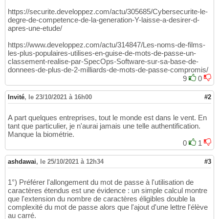
https://securite.developpez.com/actu/305685/Cybersecurite-le-
degre-de-competence-de-la-generation-Y-laisse-a-desirer-d-
apres-une-etude/
https://www.developpez.com/actu/314847/Les-noms-de-films-
les-plus-populaires-utilises-en-guise-de-mots-de-passe-un-
classement-realise-par-SpecOps-Software-sur-sa-base-de-
donnees-de-plus-de-2-milliards-de-mots-de-passe-compromis/
9
0
Invité
,
le 23/10/2021 à 16h00
#2
A part quelques entreprises, tout le monde est dans le vent. En
tant que particulier, je n'aurai jamais une telle authentification.
Manque la biométrie.
0
1
ashdawai
,
le 25/10/2021 à 12h34
#3
1°) Préférer l'allongement du mot de passe à l'utilisation de
caractères étendus est une évidence : un simple calcul montre
que l'extension du nombre de caractères éligibles double la
complexité du mot de passe alors que l'ajout d'une lettre l'élève
au carré.