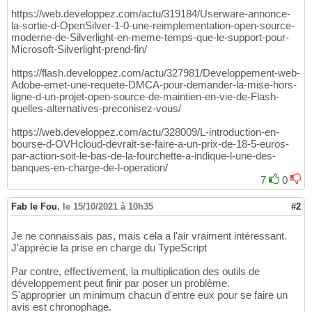
https://web.developpez.com/actu/319184/Userware-annonce-
la-sortie-d-OpenSilver-1-0-une-reimplementation-open-source-
moderne-de-Silverlight-en-meme-temps-que-le-support-pour-
Microsoft-Silverlight-prend-fin/
https://flash.developpez.com/actu/327981/Developpement-web-
Adobe-emet-une-requete-DMCA-pour-demander-la-mise-hors-
ligne-d-un-projet-open-source-de-maintien-en-vie-de-Flash-
quelles-alternatives-preconisez-vous/
https://web.developpez.com/actu/328009/L-introduction-en-
bourse-d-OVHcloud-devrait-se-faire-a-un-prix-de-18-5-euros-
par-action-soit-le-bas-de-la-fourchette-a-indique-l-une-des-
banques-en-charge-de-l-operation/
7
0
Fab le Fou
,
le 15/10/2021 à 10h35
#2
Je ne connaissais pas, mais cela a l'air vraiment intéressant.
J'apprécie la prise en charge du TypeScript
Par contre, effectivement, la multiplication des outils de
développement peut finir par poser un problème.
S'approprier un minimum chacun d'entre eux pour se faire un
avis est chronophage.