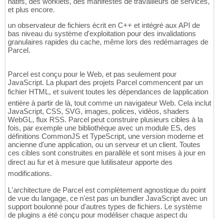
natifs, des worklets, des manifestes de travailleurs de services,
et plus encore.
un observateur de fichiers écrit en C++ et intégré aux API de
bas niveau du système d'exploitation pour des invalidations
granulaires rapides du cache, même lors des redémarrages de
Parcel.
Parcel est conçu pour le Web, et pas seulement pour
JavaScript. La plupart des projets Parcel commencent par un
fichier HTML, et suivent toutes les dépendances de lapplication
entière à partir de là, tout comme un navigateur Web. Cela inclut
JavaScript, CSS, SVG, images, polices, vidéos, shaders
WebGL, flux RSS. Parcel peut construire plusieurs cibles à la
fois, par exemple une bibliothèque avec un module ES, des
définitions CommonJS et TypeScript, une version moderne et
ancienne d'une application, ou un serveur et un client. Toutes
ces cibles sont construites en parallèle et sont mises à jour en
direct au fur et à mesure que lutilisateur apporte des
modifications.
L'architecture de Parcel est complètement agnostique du point
de vue du langage, ce n'est pas un bundler JavaScript avec un
support boulonné pour d'autres types de fichiers. Le système
de plugins a été conçu pour modéliser chaque aspect du