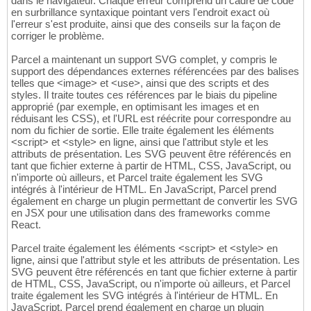
dans le navigateur. Chaque erreur comprend un cadre de code
en surbrillance syntaxique pointant vers l'endroit exact où
l'erreur s'est produite, ainsi que des conseils sur la façon de
corriger le problème.
Parcel a maintenant un support SVG complet, y compris le
support des dépendances externes référencées par des balises
telles que <image> et <use>, ainsi que des scripts et des
styles. Il traite toutes ces références par le biais du pipeline
approprié (par exemple, en optimisant les images et en
réduisant les CSS), et l'URL est réécrite pour correspondre au
nom du fichier de sortie. Elle traite également les éléments
<script> et <style> en ligne, ainsi que l'attribut style et les
attributs de présentation. Les SVG peuvent être référencés en
tant que fichier externe à partir de HTML, CSS, JavaScript, ou
n'importe où ailleurs, et Parcel traite également les SVG
intégrés à l'intérieur de HTML. En JavaScript, Parcel prend
également en charge un plugin permettant de convertir les SVG
en JSX pour une utilisation dans des frameworks comme
React.
Parcel traite également les éléments <script> et <style> en
ligne, ainsi que l'attribut style et les attributs de présentation. Les
SVG peuvent être référencés en tant que fichier externe à partir
de HTML, CSS, JavaScript, ou n'importe où ailleurs, et Parcel
traite également les SVG intégrés à l'intérieur de HTML. En
JavaScript, Parcel prend également en charge un plugin