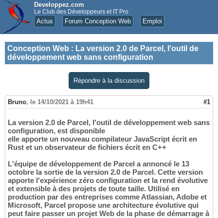
Developpez.com
Le Club des Développeurs et IT Pro
Actus
Forum Conception Web
Emploi
Conception Web
:
La version 2.0 de Parcel, l'outil de
développement web sans configuration
Répondre à la discussion
Bruno
,
le 14/10/2021 à 19h41
#1
La version 2.0 de Parcel, l'outil de développement web sans
configuration, est disponible
elle apporte un nouveau compilateur JavaScript écrit en
Rust et un observateur de fichiers écrit en C++
L'équipe de développement de Parcel a annoncé le 13
octobre la sortie de la version 2.0 de Parcel. Cette version
apporte l'expérience zéro configuration et la rend évolutive
et extensible à des projets de toute taille. Utilisé en
production par des entreprises comme Atlassian, Adobe et
Microsoft, Parcel propose une architecture évolutive qui
peut faire passer un projet Web de la phase de démarrage à