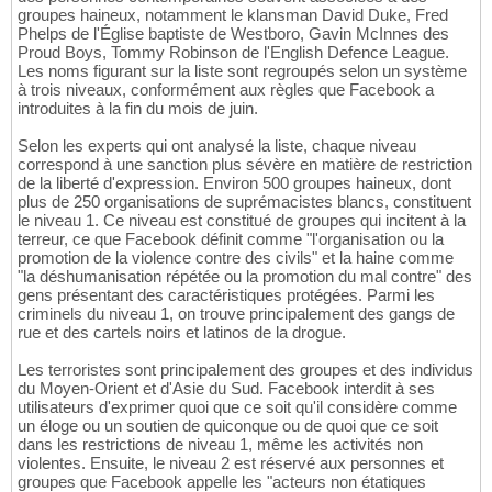
groupes haineux, notamment le klansman David Duke, Fred
Phelps de l'Église baptiste de Westboro, Gavin McInnes des
Proud Boys, Tommy Robinson de l'English Defence League.
Les noms figurant sur la liste sont regroupés selon un système
à trois niveaux, conformément aux règles que Facebook a
introduites à la fin du mois de juin.
Selon les experts qui ont analysé la liste, chaque niveau
correspond à une sanction plus sévère en matière de restriction
de la liberté d'expression. Environ 500 groupes haineux, dont
plus de 250 organisations de suprémacistes blancs, constituent
le niveau 1. Ce niveau est constitué de groupes qui incitent à la
terreur, ce que Facebook définit comme "l'organisation ou la
promotion de la violence contre des civils" et la haine comme
"la déshumanisation répétée ou la promotion du mal contre" des
gens présentant des caractéristiques protégées. Parmi les
criminels du niveau 1, on trouve principalement des gangs de
rue et des cartels noirs et latinos de la drogue.
Les terroristes sont principalement des groupes et des individus
du Moyen-Orient et d'Asie du Sud. Facebook interdit à ses
utilisateurs d'exprimer quoi que ce soit qu'il considère comme
un éloge ou un soutien de quiconque ou de quoi que ce soit
dans les restrictions de niveau 1, même les activités non
violentes. Ensuite, le niveau 2 est réservé aux personnes et
groupes que Facebook appelle les "acteurs non étatiques