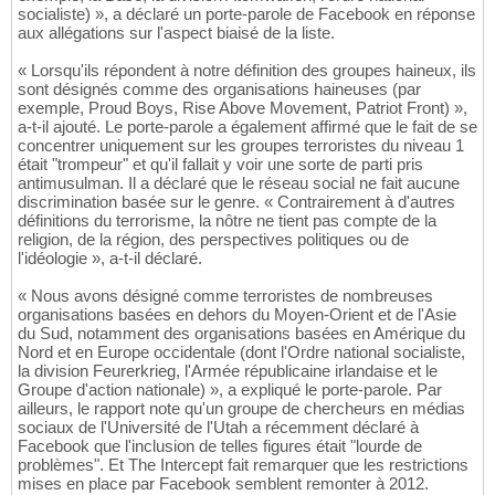
socialiste) », a déclaré un porte-parole de Facebook en réponse
aux allégations sur l'aspect biaisé de la liste.
« Lorsqu'ils répondent à notre définition des groupes haineux, ils
sont désignés comme des organisations haineuses (par
exemple, Proud Boys, Rise Above Movement, Patriot Front) »,
a-t-il ajouté. Le porte-parole a également affirmé que le fait de se
concentrer uniquement sur les groupes terroristes du niveau 1
était "trompeur" et qu'il fallait y voir une sorte de parti pris
antimusulman. Il a déclaré que le réseau social ne fait aucune
discrimination basée sur le genre. « Contrairement à d'autres
définitions du terrorisme, la nôtre ne tient pas compte de la
religion, de la région, des perspectives politiques ou de
l'idéologie », a-t-il déclaré.
« Nous avons désigné comme terroristes de nombreuses
organisations basées en dehors du Moyen-Orient et de l'Asie
du Sud, notamment des organisations basées en Amérique du
Nord et en Europe occidentale (dont l'Ordre national socialiste,
la division Feurerkrieg, l'Armée républicaine irlandaise et le
Groupe d'action nationale) », a expliqué le porte-parole. Par
ailleurs, le rapport note qu'un groupe de chercheurs en médias
sociaux de l'Université de l'Utah a récemment déclaré à
Facebook que l'inclusion de telles figures était "lourde de
problèmes". Et The Intercept fait remarquer que les restrictions
mises en place par Facebook semblent remonter à 2012.