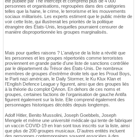
été publiée par The Intercept et comprend plus de 4 000
personnes et organisations, regroupées dans des catégories
telles que la haine, le crime, le terrorisme et les mouvements
sociaux militarisés. Les experts estiment que le public mérite de
voir cette liste, qui illustrerait les priorités de la politique
étrangère des États-Unis, lesquelles pourraient censurer de
manière disproportionnée les groupes marginalisés.
Mais pour quelles raisons ? L'analyse de la liste a révélé que
les personnes et les groupes répertoriés comme terroristes
proviennent en grande partie d'une liste de sanctions contrôlée
par le département du Trésor des États-Unis. De nombreux
membres de groupes d'extrême droite tels que les Proud Boys,
le Parti nazi américain, le Daily Stormer, le Ku Klux Klan et
l'English Defence League y figurent, ainsi que des groupes liés
à la théorie du complot QAnon. En dehors de ces noms et
groupes, certaines factions de l'organisation de gauche Antifa
figurent également sur la liste. Elle comprend également des
personnages historiques décédés depuis longtemps.
Adolf Hitler, Benito Mussolini, Joseph Goebbels, Joseph
Mengele et même une université médicale qui tente de fabriquer
un vaccin COVID-19 en Iran sont tous inscrits sur la liste, ainsi
que plus de 200 groupes musicaux. D'autres entités incluent
des personnes contemporaines souvent associées à des