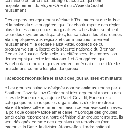
constituée de terroristes étrangers accusés qui sont
majoritairement du Moyen-Orient ou d'Asie du Sud et
musulmans.
Des experts ont également déclaré à The Intercept que la liste
et la police du site suggèrent que Facebook impose des règles
plus strictes aux groupes marginalisés. « Les listes semblent
créer deux systèmes disparates, les sanctions les plus lourdes
étant appliquées aux régions et communautés fortement
musulmanes », a déclaré Faiza Patel, codirectrice du
programme sur la liberté et la sécurité nationale du Brennan
Center for Justice. Selon elle, les différences de composition
démographique entre les niveaux 1 et 3 suggèrent que
Facebook - comme le gouvernement américain - considère les
musulmans comme les plus dangereux.
Facebook reconsidère le statut des journalistes et militants
« Les groupes haineux désignés comme antimusulmans par le
Southern Poverty Law Center sont très largement absents des
listes de Facebook », a ajouté Patel. Cela dit, Facebook a
catégoriquement nié que les organisations d'extrême droite
étaient traitées différemment en raison de leur association avec
la politique conservatrice américaine. « Lorsque des groupes
américains répondent à notre définition d'un groupe terroriste, ils
sont désignés comme des organisations terroristes (par
exemple, la Base, la division Atomwaffen, l'ordre national