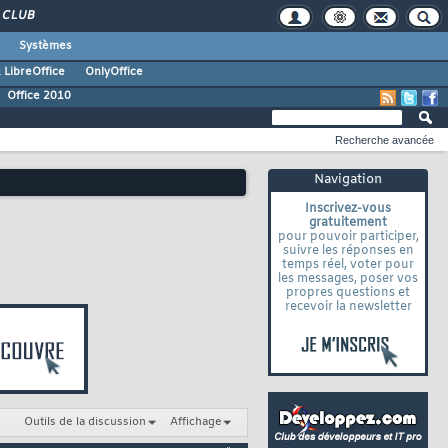
CLUB
Systèmes
 LibreOffice
OnlyOffice
Office 2010
Recherche avancée
Navigation
Inscrivez-vous
gratuitement
pour pouvoir participer,
suivre les réponses en
temps réel, voter pour
les messages, poser vos
propres questions et
recevoir la newsletter
Outils de la discussion
Affichage