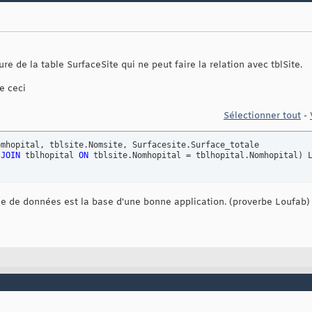
ture de la table SurfaceSite qui ne peut faire la relation avec tblSite.
e ceci
Sélectionner tout
-
 
JOIN
 tblhopital 
ON
 tblsite.Nomhopital = tblhopital.Nomhopital
)
 
 de données est la base d'une bonne application. (proverbe Loufab)