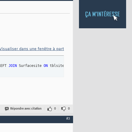
Visualiser dans une fenêtre à part
LEFT 
JOIN
 Surfacesite 
ON
 tblsite.Nomsite = Surfacesite.Nomsite;
Répondre avec citation
0
0
#3