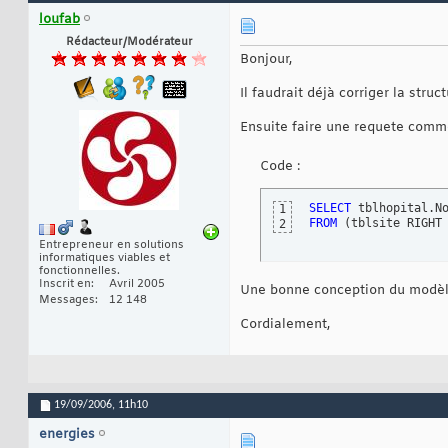
loufab
Rédacteur/Modérateur
Bonjour,
Il faudrait déjà corriger la struc
Ensuite faire une requete comm
Code :
SELECT
1
FROM
(
tblsite RIGHT
2
Entrepreneur en solutions
informatiques viables et
fonctionnelles.
Inscrit en
Avril 2005
Une bonne conception du modèle
Messages
12 148
Cordialement,
19/09/2006,
11h10
energies