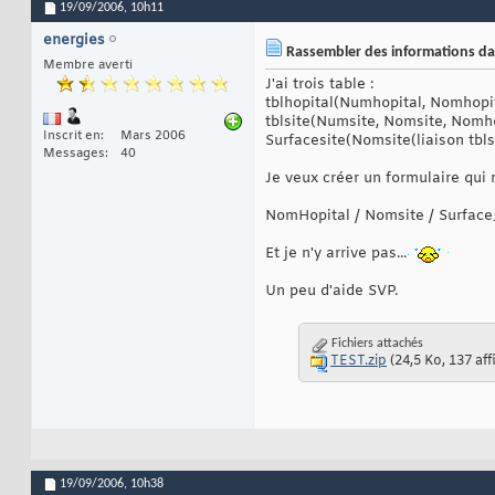
19/09/2006,
10h11
energies
Rassembler des informations dans
Membre averti
J'ai trois table :
tblhopital(Numhopital, Nomhopi
tblsite(Numsite, Nomsite, Nomhop
Inscrit en
Mars 2006
Surfacesite(Nomsite(liaison tbls
Messages
40
Je veux créer un formulaire qui
NomHopital / Nomsite / Surface
Et je n'y arrive pas...
Un peu d'aide SVP.
Fichiers attachés
TEST.zip
(24,5 Ko, 137 af
19/09/2006,
10h38