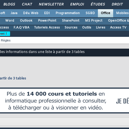
BLOGS
CHAT
NEWSLETTER
EMPLOI
ÉTUDES
DROIT
oft
Java
Dév. Web
EDI
Programmation
SGBD
Office
Mobiles
Word
Outlook
PowerPoint
SharePoint
MS Project
OpenOffice &
Access
F.A.Q VBA
Tutoriels Access
Sources
Outils
Livres
Access TV
ent !
Règles
es informations dans une liste à partir de 3 tables
rtir de 3 tables