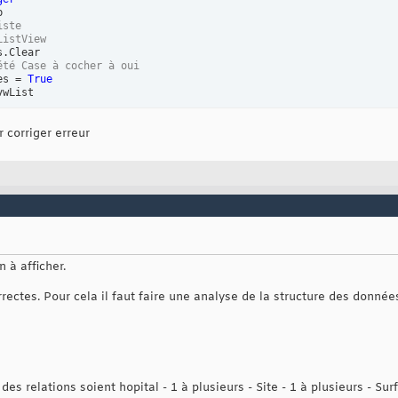
iste
ListView
été Case à cocher à oui
es = 
True
wList

e sur la table tblRealiser
 corriger erreur
ryDefs
(
"R02"
)
.Value = Me.Numsite

 oDB.OpenRecordset
(
"R01"
)
dset des activités
n à afficher.
Fields
(
0
)
ouvelle ligne
 ListView1.ListItems.Add
(
Key:=
"A"
 & .Fields
(
0
)
, 
Text
:=.Fields
(
1
)
rrectes. Pour cela il faut faire une analyse de la structure des donnée
 l'enregistrement
aliser

irst 
"NumActivite="
 & intAct

hecked = 
Not
 .NoMatch

des relations soient hopital - 1 à plusieurs - Site - 1 à plusieurs - Sur