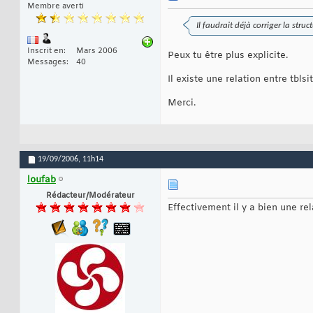
Membre averti
Il faudrait déjà corriger la struc
Inscrit en
Mars 2006
Peux tu être plus explicite.
Messages
40
Il existe une relation entre tblsi
Merci.
19/09/2006,
11h14
loufab
Rédacteur/Modérateur
Effectivement il y a bien une re