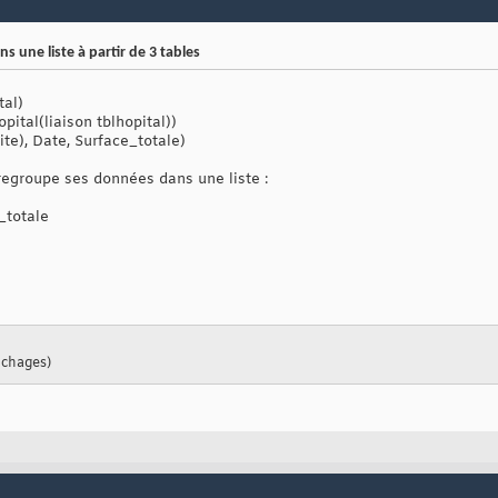
 une liste à partir de 3 tables
tal)
ital(liaison tblhopital))
ite), Date, Surface_totale)
 regroupe ses données dans une liste :
_totale
fichages)