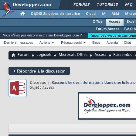
FORUMS
TUTORIELS
FAQ
DI/DSI Solutions d'entreprise
Cloud
IA
ALM
Micros
Office
Access
Excel
Forum Access
F.A.Q 
Vous n'êtes pas encore inscrit sur Developpez.com ?
Inscrivez-vous gratuitem
Derniers messages
Actions
Réseau social
Blogs
Agenda
Chat
Forum
Logiciels
Microsoft Office
Access
Rassembler d
+
Répondre à la discussion
Discussion :
Rassembler des informations dans une liste à pa
Sujet :
Access