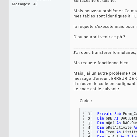
Surfacesite et tblsite.
Messages
40
Mais nouveau problème : Ca mar
mes tables sont identiques à TE
la requete s'execute mais pour ré
D'ou pourrait venir ce pb ?
__________________________
J'ai donc transferer formulaires
Ma requete fonctionne bien
Mais j'ai un autre problème ( c
message d'erreur : ERREUR DE Com
Il m'ouvre le code en surlignant
Le code est le suivant :
Code :
Private
Sub
 Form_C
1
Dim
 oDB 
As
2
Dim
 oQdf 
As
3
Dim
 oRstActivite 
A
4
Dim
 Item 
As
5
Dim
 intAct 
As
Inte