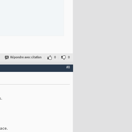
Répondre avec citation
0
0
#8
)
s.
face.