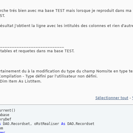
che trés bien avec ma base TEST mais lorsque je reproduit dans ma b
ST.
sultat j'obtient la ligne avec les intitulés des colonnes et rien d'autr
___________________________
, tables et requetes dans ma base TEST.
ertainement du à la modification du type du champ Nomsite en type tex
pilation - Type défini par l'utilisateur non défini.
 Dim Item As ListItem.
Sélectionner tout
-
urrent
(
)
s
 DAO.Recordset, oRstRealiser 
As
ger