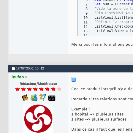
6
Set
7
'Vide la zone de l
8
'Dim ListView1 As 
9
10
'Définit la propri
11
ListView1.Checkbox
12
ListView1.View = lv
13
14
'Prépare la requêt
15
Merci pour les informations pour
Set
 oQdf = oDB.Que
16
With
 oQdf

17
    .Parameters
(
0
)
18
Set
19
End
With
20
21
19/09/2006,
15h12
Set
 oRstActivite =
22
'Parcours le recor
23
loufab
With
 oRstActivite

24
Rédacteur/Modérateur
While
Not
 .EOF

25
Ceci ce produit lorsqu'il n'y a rie
        intAct = .
26
'Crée la n
27
Set
 Item =
28
Regarde si tes relations sont co
'recherche
29
With
 oRstRe
30
Exemple :
            .FindF
31
1 hopital --> plusieurs sites
            Item.C
32
1 sites --> plusieurs surfaces
End
With
33
    .MoveNext

34
Wend
Dans ce cas il faut que les liens 
35