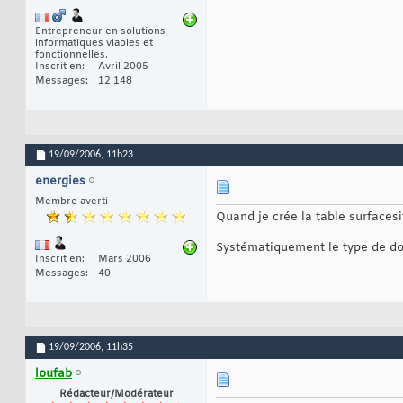
Entrepreneur en solutions
informatiques viables et
fonctionnelles.
Inscrit en
Avril 2005
Messages
12 148
19/09/2006,
11h23
energies
Membre averti
Quand je crée la table surfacesi
Systématiquement le type de don
Inscrit en
Mars 2006
Messages
40
19/09/2006,
11h35
loufab
Rédacteur/Modérateur