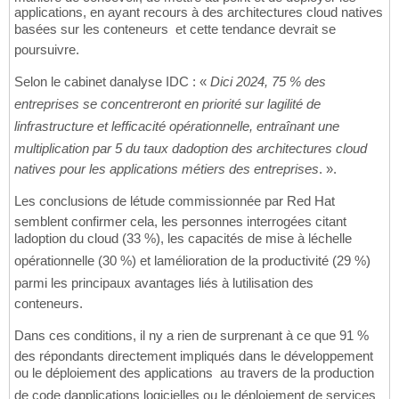
applications, en ayant recours à des architectures cloud natives
basées sur les conteneurs  et cette tendance devrait se
poursuivre.
Selon le cabinet danalyse IDC : «
Dici 2024, 75 % des
entreprises se concentreront en priorité sur lagilité de
linfrastructure et lefficacité opérationnelle, entraînant une
multiplication par 5 du taux dadoption des architectures cloud
natives pour les applications métiers des entreprises
. ».
Les conclusions de létude commissionnée par Red Hat
semblent confirmer cela, les personnes interrogées citant
ladoption du cloud (33 %), les capacités de mise à léchelle
opérationnelle (30 %) et lamélioration de la productivité (29 %)
parmi les principaux avantages liés à lutilisation des
conteneurs.
Dans ces conditions, il ny a rien de surprenant à ce que 91 %
des répondants directement impliqués dans le développement
ou le déploiement des applications  au travers de la production
de code dapplications logicielles ou le déploiement de services