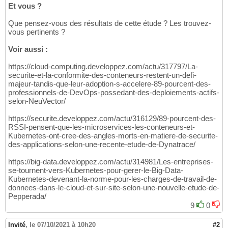
Et vous ?
Que pensez-vous des résultats de cette étude ? Les trouvez-
vous pertinents ?
Voir aussi :
https://cloud-computing.developpez.com/actu/317797/La-
securite-et-la-conformite-des-conteneurs-restent-un-defi-
majeur-tandis-que-leur-adoption-s-accelere-89-pourcent-des-
professionnels-de-DevOps-possedant-des-deploiements-actifs-
selon-NeuVector/
https://securite.developpez.com/actu/316129/89-pourcent-des-
RSSI-pensent-que-les-microservices-les-conteneurs-et-
Kubernetes-ont-cree-des-angles-morts-en-matiere-de-securite-
des-applications-selon-une-recente-etude-de-Dynatrace/
https://big-data.developpez.com/actu/314981/Les-entreprises-
se-tournent-vers-Kubernetes-pour-gerer-le-Big-Data-
Kubernetes-devenant-la-norme-pour-les-charges-de-travail-de-
donnees-dans-le-cloud-et-sur-site-selon-une-nouvelle-etude-de-
Pepperada/
9
0
Invité
,
le 07/10/2021 à 10h20
#2