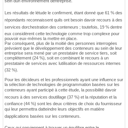
sein dun environnement dentreprise.
Les résultats de létude le confirment, étant donné que 61 % des
répondants reconnaissent quils ont besoin davoir recours à des
services dorchestration des conteneurs ; toutefois, 19 % dentre
eux considèrent cette technologie comme trop complexe pour
pouvoir eux-mêmes la mettre en place.
Par conséquent, plus de la moitié des personnes interrogées
prévoient que le développement des conteneurs au sein de leur
entreprise sera mené par un prestataire de service tiers, soit
complètement (24 %), soit en combinant le recours à un
prestataire de services avec lutilisation de ressources internes
(32 %).
Pour les décideurs et les professionnels ayant une influence sur
la sélection de technologies de programmation basées sur les
conteneurs ayant participé à cette étude, la possibilité davoir
recours à des services doutillage (37 %) et la réputation et la
confiance (44 %) sont les deux critères de choix du fournisseur
qui leur permettra datteindre leurs objectifs en matière
dapplications basées sur les conteneurs.
Ceux qui parviennent à trouver un équilibre entre le