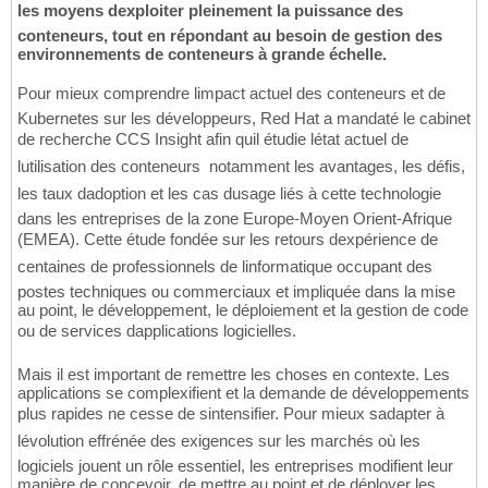
les moyens dexploiter pleinement la puissance des
conteneurs, tout en répondant au besoin de gestion des
environnements de conteneurs à grande échelle.
Pour mieux comprendre limpact actuel des conteneurs et de
Kubernetes sur les développeurs, Red Hat a mandaté le cabinet
de recherche CCS Insight afin quil étudie létat actuel de
lutilisation des conteneurs  notamment les avantages, les défis,
les taux dadoption et les cas dusage liés à cette technologie 
dans les entreprises de la zone Europe-Moyen Orient-Afrique
(EMEA). Cette étude fondée sur les retours dexpérience de
centaines de professionnels de linformatique occupant des
postes techniques ou commerciaux et impliquée dans la mise
au point, le développement, le déploiement et la gestion de code
ou de services dapplications logicielles.
Mais il est important de remettre les choses en contexte. Les
applications se complexifient et la demande de développements
plus rapides ne cesse de sintensifier. Pour mieux sadapter à
lévolution effrénée des exigences sur les marchés où les
logiciels jouent un rôle essentiel, les entreprises modifient leur
manière de concevoir, de mettre au point et de déployer les