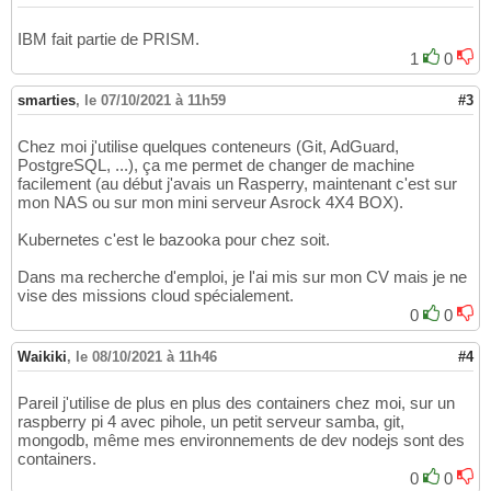
IBM fait partie de PRISM.
1
0
smarties
,
le 07/10/2021 à 11h59
#3
Chez moi j'utilise quelques conteneurs (Git, AdGuard,
PostgreSQL, ...), ça me permet de changer de machine
facilement (au début j'avais un Rasperry, maintenant c'est sur
mon NAS ou sur mon mini serveur Asrock 4X4 BOX).
Kubernetes c'est le bazooka pour chez soit.
Dans ma recherche d'emploi, je l'ai mis sur mon CV mais je ne
vise des missions cloud spécialement.
0
0
Waikiki
,
le 08/10/2021 à 11h46
#4
Pareil j'utilise de plus en plus des containers chez moi, sur un
raspberry pi 4 avec pihole, un petit serveur samba, git,
mongodb, même mes environnements de dev nodejs sont des
containers.
0
0