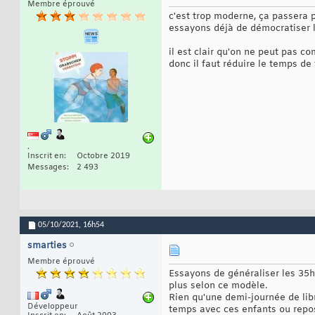
Membre éprouvé
c'est trop moderne, ça passera 
essayons déjà de démocratiser la
il est clair qu'on ne peut pas 
donc il faut réduire le temps de
.
Inscrit en
Octobre 2019
Messages
2 493
05/10/2021,
16h54
smarties
Membre éprouvé
Essayons de généraliser les 35h 
plus selon ce modèle.
Rien qu'une demi-journée de libr
Développeur
temps avec ces enfants ou repos 