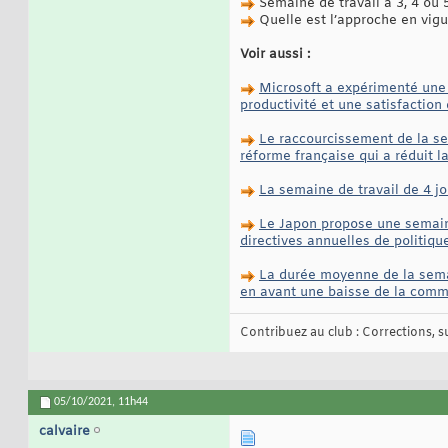
Semaine de travail à 3, 4 ou 5
Quelle est l’approche en vigu
Voir aussi :
Microsoft a expérimenté une s
productivité et une satisfactio
Le raccourcissement de la sem
réforme française qui a réduit l
La semaine de travail de 4 jo
Le Japon propose une semaine 
directives annuelles de politiq
La durée moyenne de la semai
en avant une baisse de la comm
Contribuez au club : Corrections, sug
05/10/2021,
11h44
calvaire