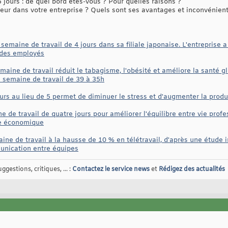
 jours : de quel bord êtes-vous ? Pour quelles raisons ?
eur dans votre entreprise ? Quels sont ses avantages et inconvénient
emaine de travail de 4 jours dans sa filiale japonaise. L'entreprise 
n des employés
aine de travail réduit le tabagisme, l'obésité et améliore la santé gl
a semaine de travail de 39 à 35h
urs au lieu de 5 permet de diminuer le stress et d'augmenter la produ
de travail de quatre jours pour améliorer l'équilibre entre vie profe
ue économique
ne de travail à la hausse de 10 % en télétravail, d'après une étude i
unication entre équipes
gestions, critiques, ... :
Contactez le service news
et
Rédigez des actualités