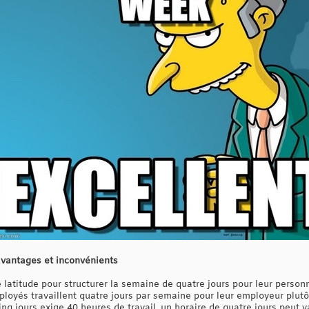
 avantages et inconvénients
 latitude pour structurer la semaine de quatre jours pour leur person
loyés travaillent quatre jours par semaine pour leur employeur plutôt 
inq jours exige 40 heures de travail, un horaire de quatre jours peut