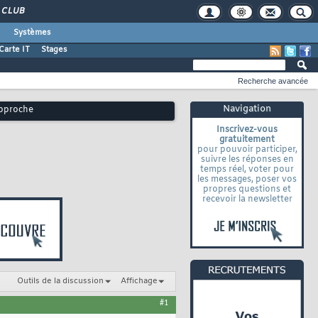
CLUB
Systèmes
Carte IT
Stages
Recherche avancée
Navigation
approche
Inscrivez-vous
gratuitement
pour pouvoir participer,
suivre les réponses en
temps réel, voter pour
les messages, poser vos
propres questions et
recevoir la newsletter
Outils de la discussion
Affichage
#1