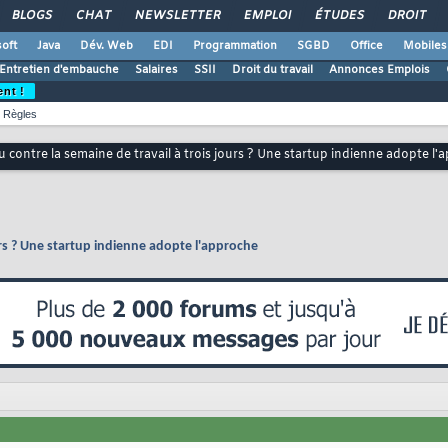
BLOGS
CHAT
NEWSLETTER
EMPLOI
ÉTUDES
DROIT
oft
Java
Dév. Web
EDI
Programmation
SGBD
Office
Mobiles
Entretien d'embauche
Salaires
SSII
Droit du travail
Annonces Emplois
ent !
Règles
 contre la semaine de travail à trois jours ? Une startup indienne adopte l'
urs ? Une startup indienne adopte l'approche