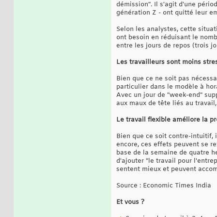
démission". Il s'agit d'une pério
génération Z - ont quitté leur e
Selon les analystes, cette situat
ont besoin en réduisant le nombr
entre les jours de repos (trois jo
Les travailleurs sont moins str
Bien que ce ne soit pas nécessai
particulier dans le modèle à hor
Avec un jour de "week-end" supp
aux maux de tête liés au travail, 
Le travail flexible améliore la p
Bien que ce soit contre-intuitif
encore, ces effets peuvent se re
base de la semaine de quatre he
d'ajouter "le travail pour l'entr
sentent mieux et peuvent accom
Source : Economic Times India
Et vous ?