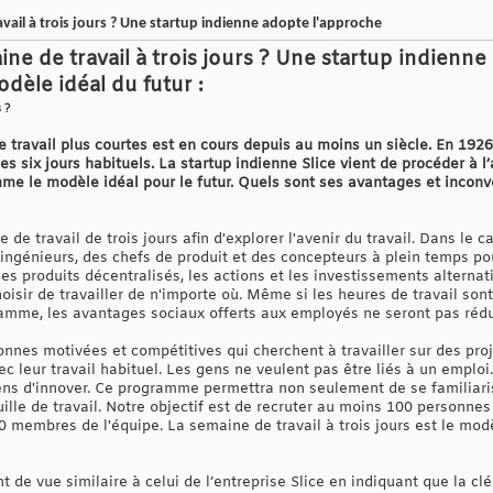
vail à trois jours ? Une startup indienne adopte l'approche
ne de travail à trois jours ? Une startup indienne
èle idéal du futur :
 ?
e travail plus courtes est en cours depuis au moins un siècle. En 19
des six jours habituels. La startup indienne Slice vient de procéder à 
omme le modèle idéal pour le futur. Quels sont ses avantages et incon
 de travail de trois jours afin d'explorer l'avenir du travail. Dans le
 ingénieurs, des chefs de produit et des concepteurs à plein temps pour
 les produits décentralisés, les actions et les investissements alternatif
hoisir de travailler de n'importe où. Même si les heures de travail son
amme, les avantages sociaux offerts aux employés ne seront pas rédu
onnes motivées et compétitives qui cherchent à travailler sur des proj
c leur travail habituel. Les gens ne veulent pas être liés à un emploi.
oyens d'innover. Ce programme permettra non seulement de se familiari
uille de travail. Notre objectif est de recruter au moins 100 personne
membres de l'équipe. La semaine de travail à trois jours est le modèl
 de vue similaire à celui de l’entreprise Slice en indiquant que la c