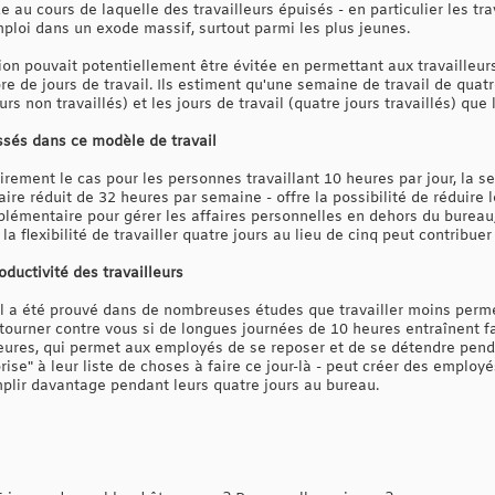
de au cours de laquelle des travailleurs épuisés - en particulier les tra
mploi dans un exode massif, surtout parmi les plus jeunes.
ion pouvait potentiellement être évitée en permettant aux travailleurs 
e de jours de travail. Ils estiment qu'une semaine de travail de quatre
urs non travaillés) et les jours de travail (quatre jours travaillés) que l
essés dans ce modèle de travail
rement le cas pour les personnes travaillant 10 heures par jour, la s
aire réduit de 32 heures par semaine - offre la possibilité de réduire
lémentaire pour gérer les affaires personnelles en dehors du bureau,
la flexibilité de travailler quatre jours au lieu de cinq peut contribuer
roductivité des travailleurs
, il a été prouvé dans de nombreuses études que travailler moins perme
tourner contre vous si de longues journées de 10 heures entraînent fa
ures, qui permet aux employés de se reposer et de se détendre pendan
eprise" à leur liste de choses à faire ce jour-là - peut créer des employé
plir davantage pendant leurs quatre jours au bureau.