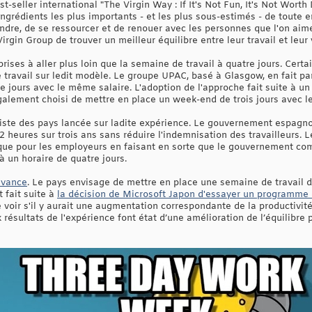
st-seller international "The Virgin Way : If It's Not Fun, It's Not Worth
s ingrédients les plus importants - et les plus sous-estimés - de toute 
dre, de se ressourcer et de renouer avec les personnes que l'on aime. 
rgin Group de trouver un meilleur équilibre entre leur travail et leur 
prises à aller plus loin que la semaine de travail à quatre jours. Cert
 travail sur ledit modèle. Le groupe UPAC, basé à Glasgow, en fait pa
 jours avec le même salaire. L'adoption de l'approche fait suite à un
alement choisi de mettre en place un week-end de trois jours avec l
a liste des pays lancée sur ladite expérience. Le gouvernement espagn
2 heures sur trois ans sans réduire l'indemnisation des travailleurs. L
risque pour les employeurs en faisant en sorte que le gouvernement co
à un horaire de quatre jours.
uvance
. Le pays envisage de mettre en place une semaine de travail 
t fait suite à
la décision de Microsoft Japon d'essayer un programme 
 de voir s'il y aurait une augmentation correspondante de la productivi
x résultats de l'expérience font état d’une amélioration de l’équilibre 