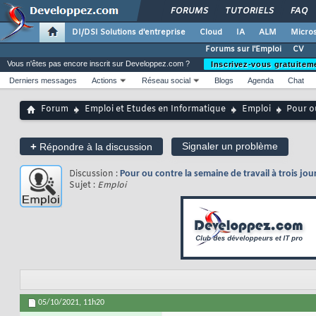
FORUMS
TUTORIELS
FAQ
DI/DSI Solutions d'entreprise
Cloud
IA
ALM
Micros
Forums sur l'Emploi
CV
Vous n'êtes pas encore inscrit sur Developpez.com ?
Inscrivez-vous gratuitem
Derniers messages
Actions
Réseau social
Blogs
Agenda
Chat
Forum
Emploi et Etudes en Informatique
Emploi
Pour ou
+
Signaler un problème
Répondre à la discussion
Discussion :
Pour ou contre la semaine de travail à trois jo
Sujet :
Emploi
05/10/2021,
11h20