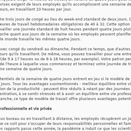
eprises exigent de leurs employés qu'ils accomplissent une semaine de
urs, en travaillant 10 heures par jour.
e trois jours de congé au lieu du week-end standard de deux jours. 
eures de travail hebdomadaires obligatoires de 40 à 32. Cette option
iller une journée standard de huit heures pendant quatre jours plu
oche quant aux jours de la semaine où les employés peuvent planifier 
 le monde travaille les mêmes quatre jours.
 avec congé du vendredi au dimanche. Pendant ce temps, que d'autres
ours qu'ils travaillent. De même, vous pouvez travailler pour une entre
(de 9 à 17 heures ou de 8 à 18 heures, par exemple). Votre patron p
de l'heure à laquelle vous commencez et terminez votre journée de tr
re semaine de quatre jours.
tentiels de la semaine de quatre jours entrent en jeu si le modèle d
ours. Tous les avantages susmentionnés - meilleur équilibre entre vie
ion de la productivité - peuvent être réduits à néant par des journée
ntration, à se sentir stressés et à avoir un équilibre entre vie profes
anche, ce type de modèle de travail offre plusieurs avantages potenti
professionnelle et vie privée
un bureau ou en travaillant à distance, les employés récupèrent un j
ue ce soit pour s'occuper de leurs responsabilités personnelles et fam
es rapports parus cette année, la pandémie a induit ce que les scienti