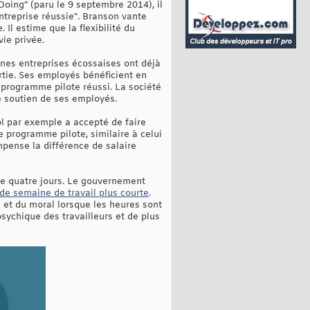
 Doing" (paru le 9 septembre 2014), il
entreprise réussie". Branson vante
Il estime que la flexibilité du
vie privée.
aines entreprises écossaises ont déjà
rtie. Ses employés bénéficient en
 programme pilote réussi. La société
e soutien de ses employés.
ol par exemple a accepté de faire
e programme pilote, similaire à celui
mpense la différence de salaire
de quatre jours. Le gouvernement
de semaine de travail plus courte
.
té et du moral lorsque les heures sont
psychique des travailleurs et de plus