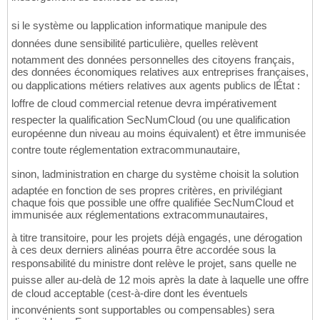
si le système ou lapplication informatique manipule des
données dune sensibilité particulière, quelles relèvent
notamment des données personnelles des citoyens français,
des données économiques relatives aux entreprises françaises,
ou dapplications métiers relatives aux agents publics de lÉtat :
loffre de cloud commercial retenue devra impérativement
respecter la qualification SecNumCloud (ou une qualification
européenne dun niveau au moins équivalent) et être immunisée
contre toute réglementation extracommunautaire,
sinon, ladministration en charge du système choisit la solution
adaptée en fonction de ses propres critères, en privilégiant
chaque fois que possible une offre qualifiée SecNumCloud et
immunisée aux réglementations extracommunautaires,
à titre transitoire, pour les projets déjà engagés, une dérogation
à ces deux derniers alinéas pourra être accordée sous la
responsabilité du ministre dont relève le projet, sans quelle ne
puisse aller au-delà de 12 mois après la date à laquelle une offre
de cloud acceptable (cest-à-dire dont les éventuels
inconvénients sont supportables ou compensables) sera