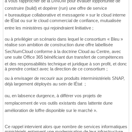
à vous rapprocher de la DINUM pour évaluer lopportunité de
construire (build) et dopérer (run) une offre de service
« bureautique collaborative et messagerie » sur le cloud interne
de lÉtat ou sur le cloud commercial de confiance, mutualisée
entre les ministères qui rejoindraient linitiative ;
ou à privilégier un scénario dans lequel le consortium « Bleu »
réalise son ambition de construction dune offre labellisée
SecNumCloud conforme à la doctrine Cloud au Centre, avec
une suite Office 365 bénéficiant dun transfert de compétences
et des responsabilités technique et juridique à son profit, et donc
à prendre contact avec la direction de ce consortium ;
ou à envisager de recourir aux produits interministériels SNAP,
déjà largement déployés au sein de lÉtat ;
ou, en labsence durgence, à différer vos projets de
remplacement de vos outils existants dans lattente dune
amélioration de loffre disponible sur le marché ».
Ce rappel intervient alors que nombre de services informatiques
ministériels entament une modernisation de leur infrastructure