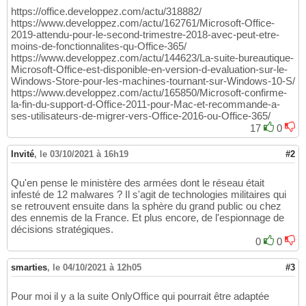
https://office.developpez.com/actu/318882/
https://www.developpez.com/actu/162761/Microsoft-Office-
2019-attendu-pour-le-second-trimestre-2018-avec-peut-etre-
moins-de-fonctionnalites-qu-Office-365/
https://www.developpez.com/actu/144623/La-suite-bureautique-
Microsoft-Office-est-disponible-en-version-d-evaluation-sur-le-
Windows-Store-pour-les-machines-tournant-sur-Windows-10-S/
https://www.developpez.com/actu/165850/Microsoft-confirme-
la-fin-du-support-d-Office-2011-pour-Mac-et-recommande-a-
ses-utilisateurs-de-migrer-vers-Office-2016-ou-Office-365/
17
0
Invité
,
le 03/10/2021 à 16h19
#2
Qu'en pense le ministère des armées dont le réseau était
infesté de 12 malwares ? Il s'agit de technologies militaires qui
se retrouvent ensuite dans la sphère du grand public ou chez
des ennemis de la France. Et plus encore, de l'espionnage de
décisions stratégiques.
0
0
smarties
,
le 04/10/2021 à 12h05
#3
Pour moi il y a la suite OnlyOffice qui pourrait être adaptée