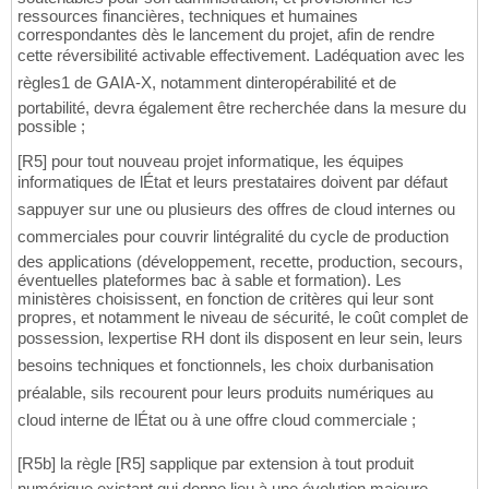
ressources financières, techniques et humaines
correspondantes dès le lancement du projet, afin de rendre
cette réversibilité activable effectivement. Ladéquation avec les
règles1 de GAIA-X, notamment dinteropérabilité et de
portabilité, devra également être recherchée dans la mesure du
possible ;
[R5] pour tout nouveau projet informatique, les équipes
informatiques de lÉtat et leurs prestataires doivent par défaut
sappuyer sur une ou plusieurs des offres de cloud internes ou
commerciales pour couvrir lintégralité du cycle de production
des applications (développement, recette, production, secours,
éventuelles plateformes bac à sable et formation). Les
ministères choisissent, en fonction de critères qui leur sont
propres, et notamment le niveau de sécurité, le coût complet de
possession, lexpertise RH dont ils disposent en leur sein, leurs
besoins techniques et fonctionnels, les choix durbanisation
préalable, sils recourent pour leurs produits numériques au
cloud interne de lÉtat ou à une offre cloud commerciale ;
[R5b] la règle [R5] sapplique par extension à tout produit
numérique existant qui donne lieu à une évolution majeure