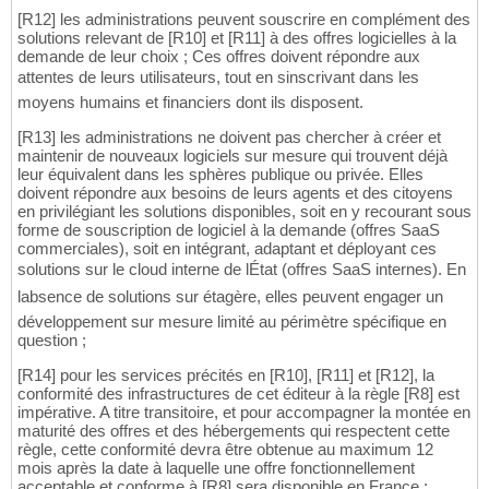
[R12] les administrations peuvent souscrire en complément des
solutions relevant de [R10] et [R11] à des offres logicielles à la
demande de leur choix ; Ces offres doivent répondre aux
attentes de leurs utilisateurs, tout en sinscrivant dans les
moyens humains et financiers dont ils disposent.
[R13] les administrations ne doivent pas chercher à créer et
maintenir de nouveaux logiciels sur mesure qui trouvent déjà
leur équivalent dans les sphères publique ou privée. Elles
doivent répondre aux besoins de leurs agents et des citoyens
en privilégiant les solutions disponibles, soit en y recourant sous
forme de souscription de logiciel à la demande (offres SaaS
commerciales), soit en intégrant, adaptant et déployant ces
solutions sur le cloud interne de lÉtat (offres SaaS internes). En
labsence de solutions sur étagère, elles peuvent engager un
développement sur mesure limité au périmètre spécifique en
question ;
[R14] pour les services précités en [R10], [R11] et [R12], la
conformité des infrastructures de cet éditeur à la règle [R8] est
impérative. A titre transitoire, et pour accompagner la montée en
maturité des offres et des hébergements qui respectent cette
règle, cette conformité devra être obtenue au maximum 12
mois après la date à laquelle une offre fonctionnellement
acceptable et conforme à [R8] sera disponible en France ;