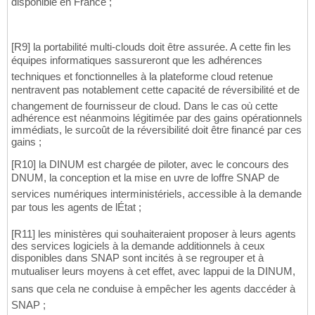
disponible en France ;
[R9] la portabilité multi-clouds doit être assurée. A cette fin les
équipes informatiques sassureront que les adhérences
techniques et fonctionnelles à la plateforme cloud retenue
nentravent pas notablement cette capacité de réversibilité et de
changement de fournisseur de cloud. Dans le cas où cette
adhérence est néanmoins légitimée par des gains opérationnels
immédiats, le surcoût de la réversibilité doit être financé par ces
gains ;
[R10] la DINUM est chargée de piloter, avec le concours des
DNUM, la conception et la mise en uvre de loffre SNAP de
services numériques interministériels, accessible à la demande
par tous les agents de lÉtat ;
[R11] les ministères qui souhaiteraient proposer à leurs agents
des services logiciels à la demande additionnels à ceux
disponibles dans SNAP sont incités à se regrouper et à
mutualiser leurs moyens à cet effet, avec lappui de la DINUM,
sans que cela ne conduise à empêcher les agents daccéder à
SNAP ;