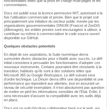
fonctionnalités telles que la prise en charge multi-pages et les
commentaires.
Docs est publié sous la licence permissive MIT, autorisant à la
fois l'utilisation commerciale et privée. Bien que le projet soit
principalement une initiative du secteur public menée par les
organisations gouvernementales DINUM (France) et ZenDiS
(Allemagne), les entités privées sont encouragées à utiliser, à
contribuer ou même à commercialiser le code source ouvert
disponible sur GitHub.
Quelques obstacles potentiels
En dépit de ses aspirations, la Suite numérique devra
surmonter divers obstacles pour s'établir avec succès. Le défi
initial consistera à persuader les fonctionnaires d'adopter ces
nouveaux instruments. Certains pourraient être résistants à la
transition, habitués qu'ils sont à des solutions telles que
Microsoft 365 ou Google Workspace. Le défi suivant sera
d'ordre technique. La Dinum devra offrir une disponibilité et une
performance qui répondent aux attentes, tout en assurant un
niveau de sécurité exemplaire. Il n'est absolument pas question
de mettre en péril les informations sensibles de l'État. Enfin, il
sera nécessaire d'assurer la compatibilité avec les outils déjà
en place.
Docs est un outil d'écriture collaborative basé sur le web, qui