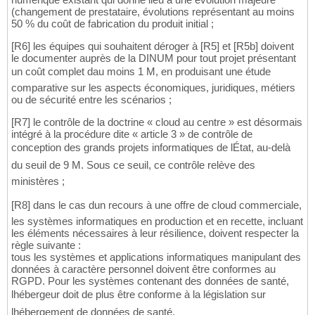
(changement de prestataire, évolutions représentant au moins
50 % du coût de fabrication du produit initial ;
[R6] les équipes qui souhaitent déroger à [R5] et [R5b] doivent
le documenter auprès de la DINUM pour tout projet présentant
un coût complet dau moins 1 M, en produisant une étude
comparative sur les aspects économiques, juridiques, métiers
ou de sécurité entre les scénarios ;
[R7] le contrôle de la doctrine « cloud au centre » est désormais
intégré à la procédure dite « article 3 » de contrôle de
conception des grands projets informatiques de lÉtat, au-delà
du seuil de 9 M. Sous ce seuil, ce contrôle relève des
ministères ;
[R8] dans le cas dun recours à une offre de cloud commerciale,
les systèmes informatiques en production et en recette, incluant
les éléments nécessaires à leur résilience, doivent respecter la
règle suivante :
tous les systèmes et applications informatiques manipulant des
données à caractère personnel doivent être conformes au
RGPD. Pour les systèmes contenant des données de santé,
lhébergeur doit de plus être conforme à la législation sur
lhébergement de données de santé,