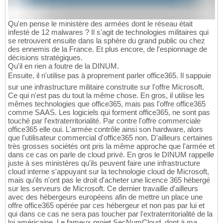
Qu'en pense le ministère des armées dont le réseau était
infesté de 12 malwares ? Il s'agit de technologies militaires qui
se retrouvent ensuite dans la sphère du grand public ou chez
des ennemis de la France. Et plus encore, de l'espionnage de
décisions stratégiques.
Qu'il en rien a foutre de la DINUM.
Ensuite, il n'utilise pas à proprement parler office365. Il sappuie
sur une infrastructure militaire construite sur l'offre Microsoft.
Ce qui n'est pas du tout la même chose. En gros, il utilise les
mêmes technologies que office365, mais pas l'offre office365
comme SAAS. Les logiciels qui forment office365, ne sont pas
touché par l'extraterritorialité. Par contre l'offre commerciale
office365 elle oui. L'armée contrôle ainsi son hardware, alors
que l'utilisateur commercial d'office365 non. D'ailleurs certaines
très grosses sociétés ont pris la même approche que l'armée et
dans ce cas on parle de cloud privé. En gros le DINUM rappelle
juste à ses ministères qu'ils peuvent faire une infrastructure
cloud interne s'appuyant sur la technologie cloud de Microsoft,
mais qu'ils n'ont pas le droit d'acheter une licence 365 hébergé
sur les serveurs de Microsoft. Ce dernier travaille d'ailleurs
avec des hébergeurs européens afin de mettre un place une
offre office365 opérée par ces hébergeur et non pas par lui et
qui dans ce cas ne sera pas toucher par l'extraterritorialité de la
loi américaine. Le fameux projet SecNumCloud, dont à ma