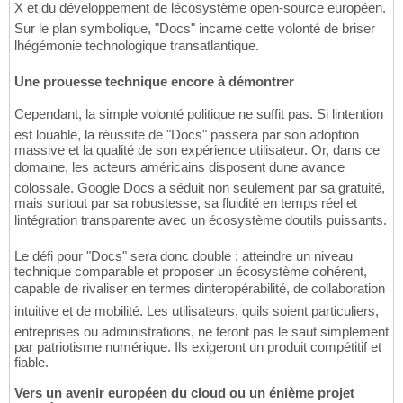
X et du développement de lécosystème open-source européen.
Sur le plan symbolique, "Docs" incarne cette volonté de briser
lhégémonie technologique transatlantique.
Une prouesse technique encore à démontrer
Cependant, la simple volonté politique ne suffit pas. Si lintention
est louable, la réussite de "Docs" passera par son adoption
massive et la qualité de son expérience utilisateur. Or, dans ce
domaine, les acteurs américains disposent dune avance
colossale. Google Docs a séduit non seulement par sa gratuité,
mais surtout par sa robustesse, sa fluidité en temps réel et
lintégration transparente avec un écosystème doutils puissants.
Le défi pour "Docs" sera donc double : atteindre un niveau
technique comparable et proposer un écosystème cohérent,
capable de rivaliser en termes dinteropérabilité, de collaboration
intuitive et de mobilité. Les utilisateurs, quils soient particuliers,
entreprises ou administrations, ne feront pas le saut simplement
par patriotisme numérique. Ils exigeront un produit compétitif et
fiable.
Vers un avenir européen du cloud ou un énième projet