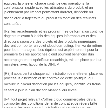
équipes, la prise en charge continue des opérations, la
confrontation rapide avec les utilisateurs du produit, et un
jalonnement par limpact permettant darrêter, dinfléchir ou
daccélérer la trajectoire du produit en fonction des résultats
constatés ;
[R2] les recrutements et les programmes de formation continue
dagents relevant à la fois des équipes informatiques et des
directions sponsors des projets et des produits numériques,
devront comporter un volet cloud computing. Il en va de même
pour leurs managers. Les équipes qui expérimentent pour la
première fois les approches cloud pourront bénéficier dun
accompagnement spécifique (coaching), mis en place par leur
ministère, avec lappui de la DINUM ;
[R3] il appartient à chaque administration de mettre en place les
processus dincitation et de contrôle de cette politique, qui
mesure le niveau dadoption par les équipes, identifie les freins
et tient à jour le plan daction visant à leur levée ;
[R4] tout projet relevant d'offres cloud commerciales devra
comporter des conditions de fin de contrat et de réversibilité
soutenables pour son administration, et provisionner les