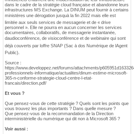
dans le cadre de la stratégie cloud française et abandonne leurs
infrastructures MS Exchange. La DINUM peut fournir à certains
ministères une dérogation jusquà la fin 2022 mais elle est
limitée aux seuls services de messagerie et de « drive
personnel ». Elle ne pourra en aucun concerner les services
documentaires, collaboratifs, de messagerie instantanée,
daudioconférence, de visioconférence et de webinaire qui sont
déjà couverts par loffre SNAP (Sac à dos Numérique de lAgent
Public).
Source :
https://www.developpez.net/forums/attachments/p605951d163326
professionnels-informatique/actualites/dinum-estime-microsoft-
365-n-conforme-strategie-cloud-centre-l-etat-
francais/direction.pdf/
Et vous ?
Que pensez-vous de cette stratégie ? Quels sont les points que
vous trouvez les plus importants ? Dans quelle mesure ?
Que pensez-vous de la recommandation de la Direction
interministérielle du numérique qui dit non à Microsoft 365 ?
Voir aussi :