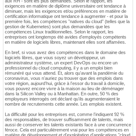
aux RH - sont les plus demandés. Selon le rapport, les
exigences en matière de diplôme universitaire ont tendance à
diminuer, mais les exigences et/ou préférences en matière de
certification informatique ont tendance à augmenter - et pour la
première fois, les compétences "natives du cloud" (telles que la
gestion de Kubernetes) sont plus demandées que les
compétences Linux traditionnelles. Selon le rapport, les
entreprises ont longtemps été avides d'employés compétents
en matière de logiciels libres, maintenant elles sont affamées.
En bref, si vous avez des compétences dans le domaine des
logiciels libres, que vous soyez un développeur, un
administrateur système, un expert DevOps ou encore un
professionnel du cloud computing, il y a un emploi bien
rémunéré qui vous attend. Et, alors qu'avant la pandémie du
coronavirus, vous n'auriez pu trouver que des emplois dans
votre région, aujourd'hui, grâce à l'essor du travail à domicile,
vous pouvez encore vivre à la maison au lieu de déménager
dans la Silicon Valley ou à Manhattan. En outre, 50 % des
employeurs interrogés ont déclaré qu'ils augmenteraient le
nombre de recrutements cette année. Les emplois existent.
La difficulté pour les entreprises est, comme l'indiquent 92 %
des responsables, de trouver suffisamment de talents, mais
aussi de conserver les talents existants face à une concurrence
féroce. Cela est particulièrement vrai pour les compétences en
matière de développement et d'exploitation d'applications "cloud