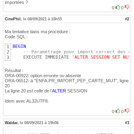
importées ?
0
0
CinePhil
,
le 08/09/2021 à 18h55
#2
Ma tentative dans ma procédure :
Code SQL :
BEGIN
1
-- Paramétrage pour import correct des ca
2
    EXECUTE IMMEDIATE 
'ALTER SESSION SET NLS_
3
Résultat :
ORA-00922: option erronée ou absente
ORA-06512: à "ENFA.PR_IMPORT_PEF_CARTE_MUT", ligne
20
La ligne 20 est celle de l'
ALTER
SESSION
Idem avec AL32UTF8.
0
0
Waldar
,
le 08/09/2021 à 19h06
#3