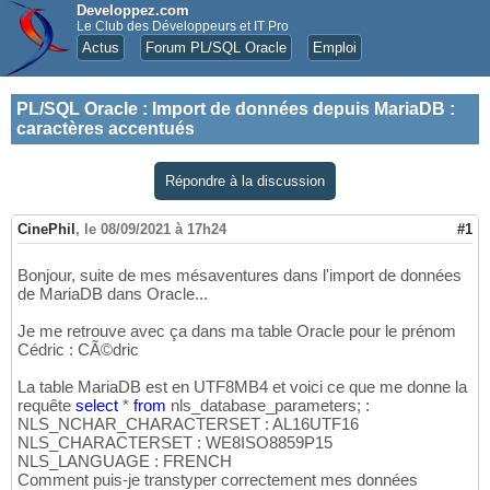
Developpez.com
Le Club des Développeurs et IT Pro
Actus
Forum PL/SQL Oracle
Emploi
PL/SQL Oracle
:
Import de données depuis MariaDB :
caractères accentués
Répondre à la discussion
CinePhil
,
le 08/09/2021 à 17h24
#1
Bonjour, suite de mes mésaventures dans l'import de données
de MariaDB dans Oracle...
Je me retrouve avec ça dans ma table Oracle pour le prénom
Cédric : CÃ©dric
La table MariaDB est en UTF8MB4 et voici ce que me donne la
requête
select
*
from
nls_database_parameters; :
NLS_NCHAR_CHARACTERSET : AL16UTF16
NLS_CHARACTERSET : WE8ISO8859P15
NLS_LANGUAGE : FRENCH
Comment puis-je transtyper correctement mes données