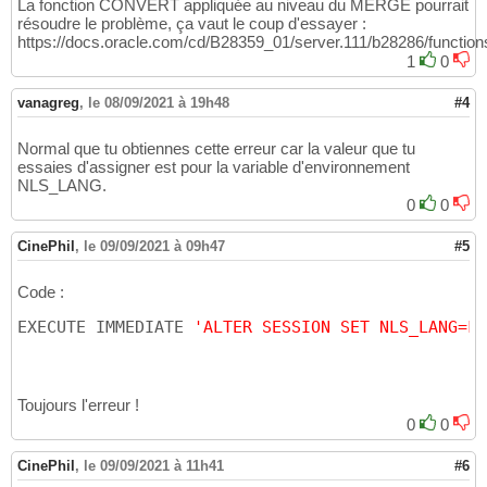
La fonction CONVERT appliquée au niveau du MERGE pourrait
résoudre le problème, ça vaut le coup d'essayer :
https://docs.oracle.com/cd/B28359_01/server.111/b28286/funct
1
0
vanagreg
,
le 08/09/2021 à 19h48
#4
Normal que tu obtiennes cette erreur car la valeur que tu
essaies d'assigner est pour la variable d'environnement
NLS_LANG.
0
0
CinePhil
,
le 09/09/2021 à 09h47
#5
Code :
EXECUTE IMMEDIATE 
'ALTER SESSION SET NLS_LANG=FR
Toujours l'erreur !
0
0
CinePhil
,
le 09/09/2021 à 11h41
#6