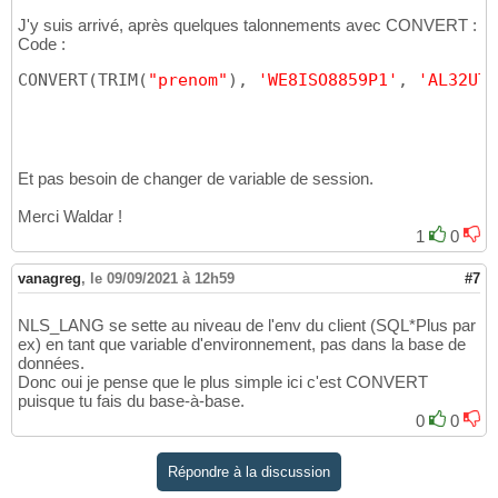
J'y suis arrivé, après quelques talonnements avec CONVERT :
Code :
CONVERT
(
TRIM
(
"prenom"
)
, 
'WE8ISO8859P1'
, 
'AL32UTF
Et pas besoin de changer de variable de session.
Merci Waldar !
1
0
vanagreg
,
le 09/09/2021 à 12h59
#7
NLS_LANG se sette au niveau de l'env du client (SQL*Plus par
ex) en tant que variable d'environnement, pas dans la base de
données.
Donc oui je pense que le plus simple ici c'est CONVERT
puisque tu fais du base-à-base.
0
0
Répondre à la discussion