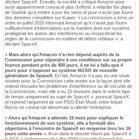
déclaré SpaceX. Ensuite, la société a critiqué Amazon pour
avoir apparemment consacré plus d'efforts à retarder les plans
de Starlink qu'à mettre à jour les siens et pour n'avoir pas fourni
des données complètes sur Kuiper. « La commission a émis un
ordre en juillet 2020 informant Amazon qu'il n'avait pas fourni
suffisamment d'informations sur la manière dont son système
protégerait les autres des interférences ou respecterait les
règles de la commission en matière de débris orbitaux », a
déclaré SpaceX.
«
Mais alors qu'Amazon n'a rien déposé auprès de la
Commission pour répondre à ces conditions sur sa propre
licence pendant près de 400 jours, il ne lui a fallu que 4
jours pour s'opposer au système NGSO de nouvelle
génération de SpaceX
. En fait, Amazon n'a pas eu une seule
réunion avec la Commission cette année sur la façon dont elle
entend résoudre les problèmes d'interférence ou de sécurité de
la Commission, mais elle a eu 15 réunions dans le même laps
de temps uniquement au sujet de SpaceX », poursuit SpaceX,
et reprend l'argument de son PDG Elon Musk selon lequel
Bezos se consacrait désormais à ralentir l'entreprise.
«
Alors qu'Amazon a attendu 15 mois pour expliquer le
fonctionnement de son système, elle a formulé des
objections à l'encontre de SpaceX en moyenne tous les 16
jours cette année
», lit-on dans le dossier fourni par SpaceX à
la FCC. L'ordonnance de juillet 2020 à laquelle SpaceX fait