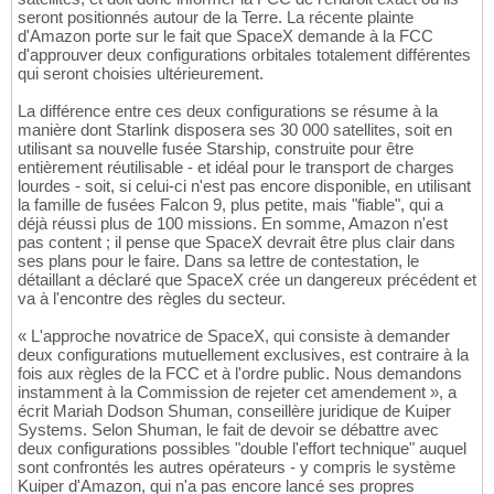
seront positionnés autour de la Terre. La récente plainte
d'Amazon porte sur le fait que SpaceX demande à la FCC
d'approuver deux configurations orbitales totalement différentes
qui seront choisies ultérieurement.
La différence entre ces deux configurations se résume à la
manière dont Starlink disposera ses 30 000 satellites, soit en
utilisant sa nouvelle fusée Starship, construite pour être
entièrement réutilisable - et idéal pour le transport de charges
lourdes - soit, si celui-ci n'est pas encore disponible, en utilisant
la famille de fusées Falcon 9, plus petite, mais "fiable", qui a
déjà réussi plus de 100 missions. En somme, Amazon n'est
pas content ; il pense que SpaceX devrait être plus clair dans
ses plans pour le faire. Dans sa lettre de contestation, le
détaillant a déclaré que SpaceX crée un dangereux précédent et
va à l'encontre des règles du secteur.
« L'approche novatrice de SpaceX, qui consiste à demander
deux configurations mutuellement exclusives, est contraire à la
fois aux règles de la FCC et à l'ordre public. Nous demandons
instamment à la Commission de rejeter cet amendement », a
écrit Mariah Dodson Shuman, conseillère juridique de Kuiper
Systems. Selon Shuman, le fait de devoir se débattre avec
deux configurations possibles "double l'effort technique" auquel
sont confrontés les autres opérateurs - y compris le système
Kuiper d'Amazon, qui n'a pas encore lancé ses propres