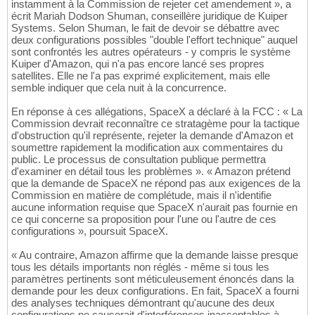
instamment à la Commission de rejeter cet amendement », a
écrit Mariah Dodson Shuman, conseillère juridique de Kuiper
Systems. Selon Shuman, le fait de devoir se débattre avec
deux configurations possibles "double l'effort technique" auquel
sont confrontés les autres opérateurs - y compris le système
Kuiper d'Amazon, qui n'a pas encore lancé ses propres
satellites. Elle ne l'a pas exprimé explicitement, mais elle
semble indiquer que cela nuit à la concurrence.
En réponse à ces allégations, SpaceX a déclaré à la FCC : « La
Commission devrait reconnaître ce stratagème pour la tactique
d'obstruction qu'il représente, rejeter la demande d'Amazon et
soumettre rapidement la modification aux commentaires du
public. Le processus de consultation publique permettra
d'examiner en détail tous les problèmes ». « Amazon prétend
que la demande de SpaceX ne répond pas aux exigences de la
Commission en matière de complétude, mais il n'identifie
aucune information requise que SpaceX n'aurait pas fournie en
ce qui concerne sa proposition pour l'une ou l'autre de ces
configurations », poursuit SpaceX.
« Au contraire, Amazon affirme que la demande laisse presque
tous les détails importants non réglés - même si tous les
paramètres pertinents sont méticuleusement énoncés dans la
demande pour les deux configurations. En fait, SpaceX a fourni
des analyses techniques démontrant qu'aucune des deux
configurations ne causerait d'interférences inacceptables à