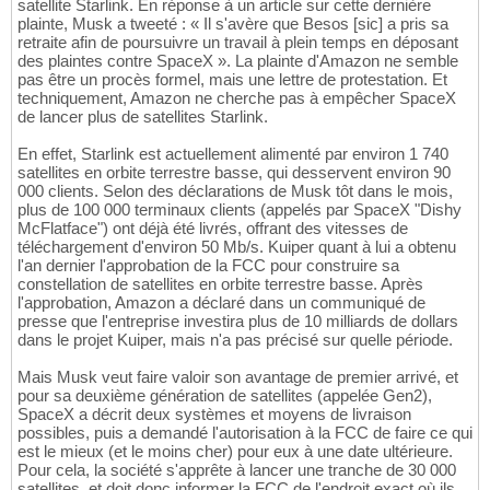
satellite Starlink. En réponse à un article sur cette dernière
plainte, Musk a tweeté : « Il s'avère que Besos [sic] a pris sa
retraite afin de poursuivre un travail à plein temps en déposant
des plaintes contre SpaceX ». La plainte d'Amazon ne semble
pas être un procès formel, mais une lettre de protestation. Et
techniquement, Amazon ne cherche pas à empêcher SpaceX
de lancer plus de satellites Starlink.
En effet, Starlink est actuellement alimenté par environ 1 740
satellites en orbite terrestre basse, qui desservent environ 90
000 clients. Selon des déclarations de Musk tôt dans le mois,
plus de 100 000 terminaux clients (appelés par SpaceX "Dishy
McFlatface") ont déjà été livrés, offrant des vitesses de
téléchargement d'environ 50 Mb/s. Kuiper quant à lui a obtenu
l'an dernier l'approbation de la FCC pour construire sa
constellation de satellites en orbite terrestre basse. Après
l'approbation, Amazon a déclaré dans un communiqué de
presse que l'entreprise investira plus de 10 milliards de dollars
dans le projet Kuiper, mais n'a pas précisé sur quelle période.
Mais Musk veut faire valoir son avantage de premier arrivé, et
pour sa deuxième génération de satellites (appelée Gen2),
SpaceX a décrit deux systèmes et moyens de livraison
possibles, puis a demandé l'autorisation à la FCC de faire ce qui
est le mieux (et le moins cher) pour eux à une date ultérieure.
Pour cela, la société s'apprête à lancer une tranche de 30 000
satellites, et doit donc informer la FCC de l'endroit exact où ils