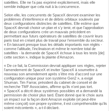
satellites. Elle ne l'a pas exprimé explicitement, mais elle
semble indiquer que cela nuit à la concurrence.
Selon elle, les concurrents de SpaceX devront examiner les
problèmes d'interférence et de débris orbitaux soulevés par
deux configurations distinctes de satellites. Elle estime que
SpaceX devrait choisir un plan et s'y tenir, et que l'approbation
de deux configurations crée un mauvais précédent en
permettant aux futurs opérateurs de satellites de couvrir leurs
paris tout en créant plus de travail pour l'ensemble du secteur.
« En laissant presque tous les détails importants non réglés -
comme l'altitude, l'inclinaison et même le nombre total de
satellites - la demande de SpaceX échoue à tous les tests [de]
cette section », indique la plainte d'Amazon.
« De ce fait, la Commission devrait appliquer ses règles, rejeter
l'amendement de SpaceX et inviter SpaceX à soumettre à
nouveau son amendement après s'être mis d'accord sur une
configuration unique pour son système Gen2 », a exigé
Shuman. Tim Farrar, président du cabinet de conseil et de
recherche TMF Associates, affirme qu'ils n'ont pas tort.
« SpaceX a décrit deux systèmes possibles et a demandé la
permission de choisir plus tard. Étant donné que le choix aura
un impact sur la façon dont Amazon exploite (et peut-être
même conçoit) son propre système, il est compréhensible qu'ils
soient mécontents », a-t-il déclaré.