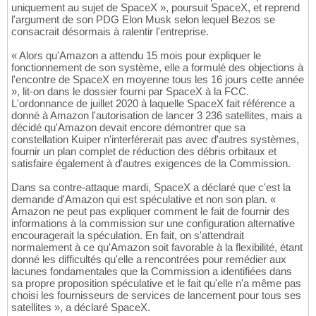
uniquement au sujet de SpaceX », poursuit SpaceX, et reprend
l'argument de son PDG Elon Musk selon lequel Bezos se
consacrait désormais à ralentir l'entreprise.
« Alors qu'Amazon a attendu 15 mois pour expliquer le
fonctionnement de son système, elle a formulé des objections à
l'encontre de SpaceX en moyenne tous les 16 jours cette année
», lit-on dans le dossier fourni par SpaceX à la FCC.
L'ordonnance de juillet 2020 à laquelle SpaceX fait référence a
donné à Amazon l'autorisation de lancer 3 236 satellites, mais a
décidé qu'Amazon devait encore démontrer que sa
constellation Kuiper n'interférerait pas avec d'autres systèmes,
fournir un plan complet de réduction des débris orbitaux et
satisfaire également à d'autres exigences de la Commission.
Dans sa contre-attaque mardi, SpaceX a déclaré que c'est la
demande d'Amazon qui est spéculative et non son plan. «
Amazon ne peut pas expliquer comment le fait de fournir des
informations à la commission sur une configuration alternative
encouragerait la spéculation. En fait, on s'attendrait
normalement à ce qu'Amazon soit favorable à la flexibilité, étant
donné les difficultés qu'elle a rencontrées pour remédier aux
lacunes fondamentales que la Commission a identifiées dans
sa propre proposition spéculative et le fait qu'elle n'a même pas
choisi les fournisseurs de services de lancement pour tous ses
satellites », a déclaré SpaceX.