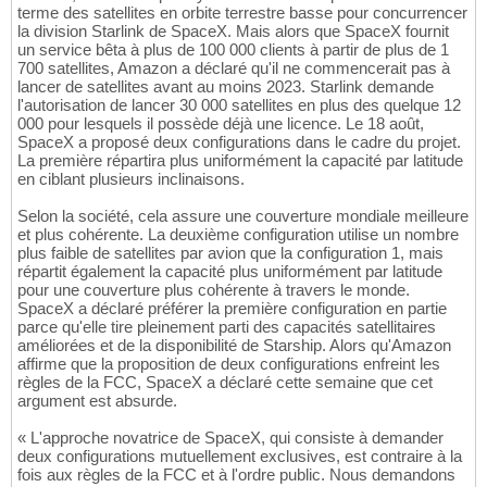
terme des satellites en orbite terrestre basse pour concurrencer
la division Starlink de SpaceX. Mais alors que SpaceX fournit
un service bêta à plus de 100 000 clients à partir de plus de 1
700 satellites, Amazon a déclaré qu'il ne commencerait pas à
lancer de satellites avant au moins 2023. Starlink demande
l'autorisation de lancer 30 000 satellites en plus des quelque 12
000 pour lesquels il possède déjà une licence. Le 18 août,
SpaceX a proposé deux configurations dans le cadre du projet.
La première répartira plus uniformément la capacité par latitude
en ciblant plusieurs inclinaisons.
Selon la société, cela assure une couverture mondiale meilleure
et plus cohérente. La deuxième configuration utilise un nombre
plus faible de satellites par avion que la configuration 1, mais
répartit également la capacité plus uniformément par latitude
pour une couverture plus cohérente à travers le monde.
SpaceX a déclaré préférer la première configuration en partie
parce qu'elle tire pleinement parti des capacités satellitaires
améliorées et de la disponibilité de Starship. Alors qu'Amazon
affirme que la proposition de deux configurations enfreint les
règles de la FCC, SpaceX a déclaré cette semaine que cet
argument est absurde.
« L'approche novatrice de SpaceX, qui consiste à demander
deux configurations mutuellement exclusives, est contraire à la
fois aux règles de la FCC et à l'ordre public. Nous demandons