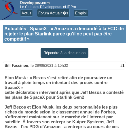
Developpez.com
Le Club des Développeurs et IT Pro
Actus
Forum Actualit�s
Emploi
Actualités
:
SpaceX : « Amazon a demandé à la FCC de
rejeter le plan Starlink parce qu'il ne peut pas être
compétitif »
Répondre à la discussion
Bill Fassinou
,
le 28/08/2021 à 15h32
#1
Elon Musk : « Bezos s'est retiré afin de poursuivre un
travail à plein temps en intentant des procès contre
SpaceX »
cette déclaration intervient après que Jeff Bezos a contesté
les plans de SpaceX pour Starlink Gen2
Jeff Bezos et Elon Musk, les deux personnalités les plus
riches du monde selon le classement annuel de Forbes,
s'affrontent maintenant sur le marché de l'Internet par
satellite. À travers son entreprise Kuiper Systems, Jeff
Bezos - l'ex-PDG d'Amazon - a entrepris au cours de ces