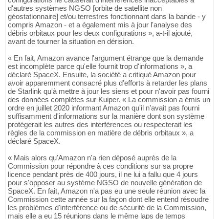
d'autres systèmes NGSO [orbite de satellite non
géostationnaire] et/ou terrestres fonctionnant dans la bande - y
compris Amazon - et a également mis à jour l'analyse des
débris orbitaux pour les deux configurations », a-t-il ajouté,
avant de tourner la situation en dérision.
« En fait, Amazon avance l'argument étrange que la demande
est incomplète parce qu'elle fournit trop d'informations », a
déclaré SpaceX. Ensuite, la société a critiqué Amazon pour
avoir apparemment consacré plus d'efforts à retarder les plans
de Starlink qu'à mettre à jour les siens et pour n'avoir pas fourni
des données complètes sur Kuiper. « La commission a émis un
ordre en juillet 2020 informant Amazon qu'il n'avait pas fourni
suffisamment d'informations sur la manière dont son système
protégerait les autres des interférences ou respecterait les
règles de la commission en matière de débris orbitaux », a
déclaré SpaceX.
« Mais alors qu'Amazon n'a rien déposé auprès de la
Commission pour répondre à ces conditions sur sa propre
licence pendant près de 400 jours, il ne lui a fallu que 4 jours
pour s'opposer au système NGSO de nouvelle génération de
SpaceX. En fait, Amazon n'a pas eu une seule réunion avec la
Commission cette année sur la façon dont elle entend résoudre
les problèmes d'interférence ou de sécurité de la Commission,
mais elle a eu 15 réunions dans le même laps de temps