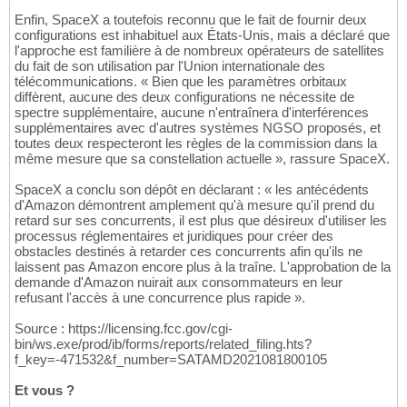
Enfin, SpaceX a toutefois reconnu que le fait de fournir deux
configurations est inhabituel aux États-Unis, mais a déclaré que
l'approche est familière à de nombreux opérateurs de satellites
du fait de son utilisation par l'Union internationale des
télécommunications. « Bien que les paramètres orbitaux
diffèrent, aucune des deux configurations ne nécessite de
spectre supplémentaire, aucune n'entraînera d'interférences
supplémentaires avec d'autres systèmes NGSO proposés, et
toutes deux respecteront les règles de la commission dans la
même mesure que sa constellation actuelle », rassure SpaceX.
SpaceX a conclu son dépôt en déclarant : « les antécédents
d'Amazon démontrent amplement qu'à mesure qu'il prend du
retard sur ses concurrents, il est plus que désireux d'utiliser les
processus réglementaires et juridiques pour créer des
obstacles destinés à retarder ces concurrents afin qu'ils ne
laissent pas Amazon encore plus à la traîne. L'approbation de la
demande d'Amazon nuirait aux consommateurs en leur
refusant l'accès à une concurrence plus rapide ».
Source : https://licensing.fcc.gov/cgi-
bin/ws.exe/prod/ib/forms/reports/related_filing.hts?
f_key=-471532&f_number=SATAMD2021081800105
Et vous ?