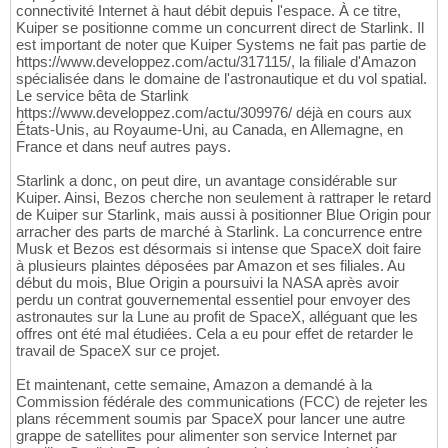
connectivité Internet à haut débit depuis l'espace. À ce titre,
Kuiper se positionne comme un concurrent direct de Starlink. Il
est important de noter que Kuiper Systems ne fait pas partie de
https://www.developpez.com/actu/317115/, la filiale d'Amazon
spécialisée dans le domaine de l'astronautique et du vol spatial.
Le service bêta de Starlink
https://www.developpez.com/actu/309976/ déjà en cours aux
États-Unis, au Royaume-Uni, au Canada, en Allemagne, en
France et dans neuf autres pays.
Starlink a donc, on peut dire, un avantage considérable sur
Kuiper. Ainsi, Bezos cherche non seulement à rattraper le retard
de Kuiper sur Starlink, mais aussi à positionner Blue Origin pour
arracher des parts de marché à Starlink. La concurrence entre
Musk et Bezos est désormais si intense que SpaceX doit faire
à plusieurs plaintes déposées par Amazon et ses filiales. Au
début du mois, Blue Origin a poursuivi la NASA après avoir
perdu un contrat gouvernemental essentiel pour envoyer des
astronautes sur la Lune au profit de SpaceX, alléguant que les
offres ont été mal étudiées. Cela a eu pour effet de retarder le
travail de SpaceX sur ce projet.
Et maintenant, cette semaine, Amazon a demandé à la
Commission fédérale des communications (FCC) de rejeter les
plans récemment soumis par SpaceX pour lancer une autre
grappe de satellites pour alimenter son service Internet par