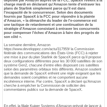
déposée par Amazon auprès de la FCC, SpaceX revient à la
charge mardi en déclarant qu'Amazon tente d'entraver les
plans de Starlink simplement parce qu'il est dans
l'incapacité de le concurrencer. Selon des documents
fournis par SpaceX à la FCC pour répondre à la plainte
d'Amazon, « la démarche du leader de l'e-commerce est
une tactique de retardement et une continuation de la
stratégie d'Amazon consistant à entraver les concurrents
pour compenser l'échec d'Amazon à faire des progrès de
son côté ».
La semaine dernière, Amazon
https://www.developpez.com/actu/317959/ la Commission
fédérale des communications des États-Unis (FCC) à rejeter
une mise à jour du plan Starlink de SpaceX parce qu'il propose
deux configurations différentes pour les 30 000 satellites de son
système Gen2, chacune d'entre elles disposant ces satellites
selon des paramètres orbitaux très différents. Amazon soutient
que la demande de SpaceX enfreint une règle exigeant que les
demandes soient complètes et ne comportent aucune
incohérence interne. Par contre, SpaceX a déclaré qu'Amazon
cherche à empêcher la Commission de solliciter des
commentaires publics sur la demande de SpaceX.
En effet, la filiale Kuiper Systems d'Amazon prévoit de lancer à