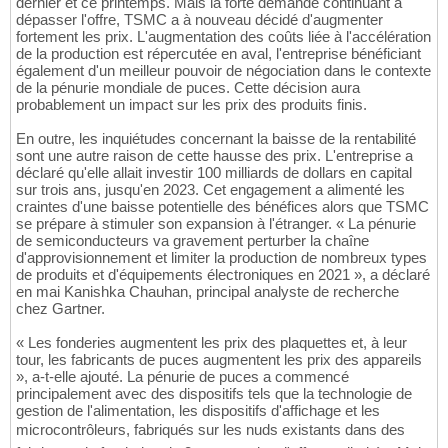
dernier et ce printemps. Mais la forte demande continuant à
dépasser l'offre, TSMC a à nouveau décidé d'augmenter
fortement les prix. L'augmentation des coûts liée à l'accélération
de la production est répercutée en aval, l'entreprise bénéficiant
également d'un meilleur pouvoir de négociation dans le contexte
de la pénurie mondiale de puces. Cette décision aura
probablement un impact sur les prix des produits finis.
En outre, les inquiétudes concernant la baisse de la rentabilité
sont une autre raison de cette hausse des prix. L'entreprise a
déclaré qu'elle allait investir 100 milliards de dollars en capital
sur trois ans, jusqu'en 2023. Cet engagement a alimenté les
craintes d'une baisse potentielle des bénéfices alors que TSMC
se prépare à stimuler son expansion à l'étranger. « La pénurie
de semiconducteurs va gravement perturber la chaîne
d'approvisionnement et limiter la production de nombreux types
de produits et d'équipements électroniques en 2021 », a déclaré
en mai Kanishka Chauhan, principal analyste de recherche
chez Gartner.
« Les fonderies augmentent les prix des plaquettes et, à leur
tour, les fabricants de puces augmentent les prix des appareils
», a-t-elle ajouté. La pénurie de puces a commencé
principalement avec des dispositifs tels que la technologie de
gestion de l'alimentation, les dispositifs d'affichage et les
microcontrôleurs, fabriqués sur les nuds existants dans des