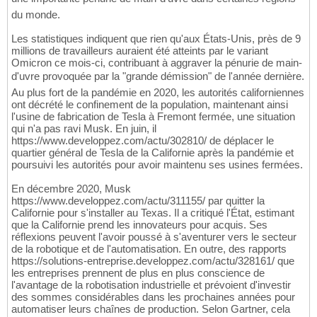
du monde.
Les statistiques indiquent que rien qu'aux États-Unis, près de 9
millions de travailleurs auraient été atteints par le variant
Omicron ce mois-ci, contribuant à aggraver la pénurie de main-
d'uvre provoquée par la "grande démission" de l'année dernière.
Au plus fort de la pandémie en 2020, les autorités californiennes
ont décrété le confinement de la population, maintenant ainsi
l'usine de fabrication de Tesla à Fremont fermée, une situation
qui n'a pas ravi Musk. En juin, il
https://www.developpez.com/actu/302810/ de déplacer le
quartier général de Tesla de la Californie après la pandémie et
poursuivi les autorités pour avoir maintenu ses usines fermées.
En décembre 2020, Musk
https://www.developpez.com/actu/311155/ par quitter la
Californie pour s'installer au Texas. Il a critiqué l'État, estimant
que la Californie prend les innovateurs pour acquis. Ses
réflexions peuvent l'avoir poussé à s'aventurer vers le secteur
de la robotique et de l'automatisation. En outre, des rapports
https://solutions-entreprise.developpez.com/actu/328161/ que
les entreprises prennent de plus en plus conscience de
l'avantage de la robotisation industrielle et prévoient d'investir
des sommes considérables dans les prochaines années pour
automatiser leurs chaînes de production. Selon Gartner, cela