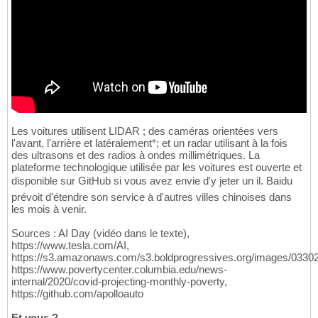
Les voitures utilisent LIDAR ; des caméras orientées vers
l'avant, l'arrière et latéralement*; et un radar utilisant à la fois
des ultrasons et des radios à ondes millimétriques. La
plateforme technologique utilisée par les voitures est ouverte et
disponible sur GitHub si vous avez envie d'y jeter un il. Baidu
prévoit d'étendre son service à d'autres villes chinoises dans
les mois à venir.
Sources : AI Day (vidéo dans le texte),
https://www.tesla.com/AI,
https://s3.amazonaws.com/s3.boldprogressives.org/images/033021
https://www.povertycenter.columbia.edu/news-
internal/2020/covid-projecting-monthly-poverty,
https://github.com/apolloauto
Et vous ?