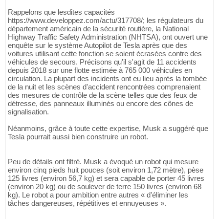
Rappelons que lesdites capacités
https://www.developpez.com/actu/317708/; les régulateurs du
département américain de la sécurité routière, la National
Highway Traffic Safety Administration (NHTSA), ont ouvert une
enquête sur le système Autopilot de Tesla après que des
voitures utilisant cette fonction se soient écrasées contre des
véhicules de secours. Précisons qu'il s'agit de 11 accidents
depuis 2018 sur une flotte estimée à 765 000 véhicules en
circulation. La plupart des incidents ont eu lieu après la tombée
de la nuit et les scènes d'accident rencontrées comprenaient
des mesures de contrôle de la scène telles que des feux de
détresse, des panneaux illuminés ou encore des cônes de
signalisation.
Néanmoins, grâce à toute cette expertise, Musk a suggéré que
Tesla pourrait aussi bien construire un robot.
Peu de détails ont filtré. Musk a évoqué un robot qui mesure
environ cinq pieds huit pouces (soit environ 1,72 mètre), pèse
125 livres (environ 56,7 kg) et sera capable de porter 45 livres
(environ 20 kg) ou de soulever de terre 150 livres (environ 68
kg). Le robot a pour ambition entre autres « d'éliminer les
tâches dangereuses, répétitives et ennuyeuses ».