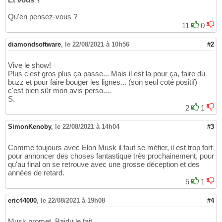
Qu'en pensez-vous ?
11
0
diamondsoftware
,
le 22/08/2021 à 10h56
#2
Vive le show!
Plus c'est gros plus ça passe... Mais il est la pour ça, faire du
buzz et pour faire bouger les lignes... (son seul coté positif)
c'est bien sûr mon avis perso....
S.
2
1
SimonKenoby
,
le 22/08/2021 à 14h04
#3
Comme toujours avec Elon Musk il faut se méfier, il est trop fort
pour annoncer des choses fantastique très prochainement, pour
qu'au final on se retrouve avec une grosse déception et des
années de retard.
5
1
eric44000
,
le 22/08/2021 à 19h08
#4
Musk promet, Baidu le fait.