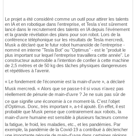
Le projet a été considéré comme un outil pour attirer les talents
en IA et en robotique dans l'entreprise, et Tesla s'est sûrement
lancé dans le recrutement des talents en IA depuis l'événement
et la grande révélation des plans pour son robot. Lors de la
conférence téléphonique sur les résultats de Tesla mercredi,
Musk a déclaré que le futur robot humanoïde de l'entreprise -
nommé en interne "Tesla Bot" ou "Optimus" - est le "produit le
plus important sur lequel l'entreprise travaillera cette année". Le
constructeur automobile a l'intention de confier à cette machine
de 2,5 mètres et de 50 kg des tâches physiques dangereuses
et répétitives à l'avenir.
« Le fondement de l'économie est la main-d'uvre », a déclaré
Musk mercredi. « Alors que se passe-t-il si vous n'avez pas
réellement de pénurie de main-d'uvre ? Je ne suis pas sûr de
ce que signifie une économie à ce moment-là. C'est l'objet
d'Optimus. Donc, très important », a-t-il ajouté. En effet, il est
probable que Musk pense que contrairement aux robots, la
main-d'uvre humaine est sensible à plusieurs facteurs comme
la fatigue, le froid, les maladies, etc., et les pandémies. Par
exemple, la pandémie de la Covid-19 a contribué à déclencher
une importante pénurie de main-d'uvre dans certaines régions