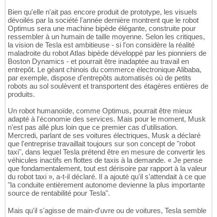
Bien qu'elle n'ait pas encore produit de prototype, les visuels
dévoilés par la société l'année dernière montrent que le robot
Optimus sera une machine bipède élégante, construite pour
ressembler à un humain de taille moyenne. Selon les critiques,
la vision de Tesla est ambitieuse - si l'on considère la réalité
maladroite du robot Atlas bipède développé par les pionniers de
Boston Dynamics - et pourrait être inadaptée au travail en
entrepôt. Le géant chinois du commerce électronique Alibaba,
par exemple, dispose d'entrepôts automatisés où de petits
robots au sol soulèvent et transportent des étagères entières de
produits.
Un robot humanoïde, comme Optimus, pourrait être mieux
adapté à l'économie des services. Mais pour le moment, Musk
n'est pas allé plus loin que ce premier cas d'utilisation.
Mercredi, parlant de ses voitures électriques, Musk a déclaré
que l'entreprise travaillait toujours sur son concept de "robot
taxi", dans lequel Tesla prétend être en mesure de convertir les
véhicules inactifs en flottes de taxis à la demande. « Je pense
que fondamentalement, tout est dérisoire par rapport à la valeur
du robot taxi », a-t-il déclaré. Il a ajouté qu'il s'attendait à ce que
"la conduite entièrement autonome devienne la plus importante
source de rentabilité pour Tesla".
Mais qu'il s'agisse de main-d'uvre ou de voitures, Tesla semble