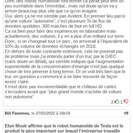
Donc des robots humanoïde fonctionnel ca parait peut être un
peu surréaliste dans l'immédiat , mais nul doute qu'on va y
arriver beaucoup plus vite que ce qu'on imagine
Oui, alors ça ne me semble pas évident. En premier lieu parce
qu'une voiture "autonome", c'est plusieurs To de flux de
données quotidien. 300 matches de foot en full HD.
Ca va bien pour faire des expériences en laboratoire mais
actuellement, des voitures, il y en a plus d'un milliard sur terre.
Donc, si on changeait tout ce parc, on arriverait à l'équivalent de
10% du volume de données échangés en 2018.
En dehors de toute contrainte extérieure, cela ne poserait pas
de problème mais j'ai entendu parler d'un truc par le GIEC
(sans doute un détail), qui semble indiquer que l'augmentation
exponentielle de la consommation d'énergie n'est pas quelque
chose de très pérenne à long terme. Or on voit très bien que le
truc en question a commencé à se faire ressentir de façon
assez claire.
Il n'est donc pas invraisemblable que le château de cartes
s'écroulera avant que "plus grand monde n'achète de voiture
non autonome"
2
1
Bill Fassinou
,
le 27/01/2022 à 18h18
#9
Elon Musk affirme que le robot humanoïde de Tesla est le
produit le plus important sur lequel l'entreprise travaille