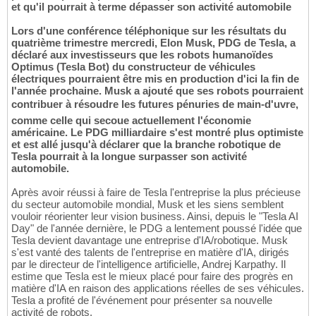
et qu'il pourrait à terme dépasser son activité automobile
Lors d'une conférence téléphonique sur les résultats du
quatrième trimestre mercredi, Elon Musk, PDG de Tesla, a
déclaré aux investisseurs que les robots humanoïdes
Optimus (Tesla Bot) du constructeur de véhicules
électriques pourraient être mis en production d'ici la fin de
l'année prochaine. Musk a ajouté que ses robots pourraient
contribuer à résoudre les futures pénuries de main-d'uvre,
comme celle qui secoue actuellement l'économie
américaine. Le PDG milliardaire s'est montré plus optimiste
et est allé jusqu'à déclarer que la branche robotique de
Tesla pourrait à la longue surpasser son activité
automobile.
Après avoir réussi à faire de Tesla l'entreprise la plus précieuse
du secteur automobile mondial, Musk et les siens semblent
vouloir réorienter leur vision business. Ainsi, depuis le "Tesla AI
Day" de l'année dernière, le PDG a lentement poussé l'idée que
Tesla devient davantage une entreprise d'IA/robotique. Musk
s'est vanté des talents de l'entreprise en matière d'IA, dirigés
par le directeur de l'intelligence artificielle, Andrej Karpathy. Il
estime que Tesla est le mieux placé pour faire des progrès en
matière d'IA en raison des applications réelles de ses véhicules.
Tesla a profité de l'événement pour présenter sa nouvelle
activité de robots.