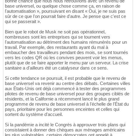
bonne chance que nous nous retrouvions avec un revenu de
base universel, ou quelque chose comme ça, en raison de
l'automatisation », poursuivant en disant « Oui, je ne suis pas
sûr de ce que l'on pourrait faire d'autre. Je pense que c'est ce
qui se passerait ».
Bien que le robot de Musk ne soit pas opérationnel,
nombreuses sont les entreprises qui se tournent vers
l'automatisation au détriment des humains rémunérés pour un
travail. Par exemple, des restaurants ayant du mal à
embaucher des travailleurs pendant des mois, se sont tournés
vers les codes QR où les convives peuvent voir les menus,
plutôt que de se faire apporter le menu par un serveur. La crise
sanitaire a d'ailleurs été un catalyseur dans ce sens.
Si cette tendance se poursuit, il est probable que le revenu de
base universel va revenir au centre des débats. Certaines villes
aux États-Unis ont déjà commencé à tester des programmes
pilotes de revenu de base universel pour des groupes ciblés de
résidents, et la Californie a récemment lancé le plus grand
programme de revenu de base universel à l'échelle de l'État du
pays, prioritaire pour les personnes enceintes et celles qui
sortent du système d'accueil.
Si la pandémie a incité le Congrès à approuver trois plans qui
consistaient à donner des chèques aux ménages américains
les plus vulnérables, certains démocrates ont appelé à