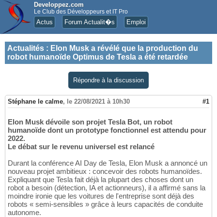
Developpez.com
Le Club des Développeurs et IT Pro
Actus
Forum Actualit�s
Emploi
Actualités
:
Elon Musk a révélé que la production du
robot humanoïde Optimus de Tesla a été retardée
Répondre à la discussion
Stéphane le calme
,
le 22/08/2021 à 10h30
#1
Elon Musk dévoile son projet Tesla Bot, un robot
humanoïde dont un prototype fonctionnel est attendu pour
2022.
Le débat sur le revenu universel est relancé
Durant la conférence AI Day de Tesla, Elon Musk a annoncé un
nouveau projet ambitieux : concevoir des robots humanoïdes.
Expliquant que Tesla fait déjà la plupart des choses dont un
robot a besoin (détection, IA et actionneurs), il a affirmé sans la
moindre ironie que les voitures de l'entreprise sont déjà des
robots « semi-sensibles » grâce à leurs capacités de conduite
autonome.