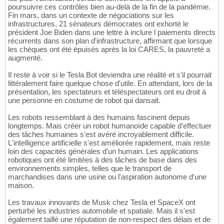
poursuivre ces contrôles bien au-delà de la fin de la pandémie.
Fin mars, dans un contexte de négociations sur les
infrastructures, 21 sénateurs démocrates ont exhorté le
président Joe Biden dans une lettre à inclure l paiements directs
récurrents dans son plan d'infrastructure, affirmant que lorsque
les chèques ont été épuisés après la loi CARES, la pauvreté a
augmenté.
Il reste à voir si le Tesla Bot deviendra une réalité et s'il pourrait
littéralement faire quelque chose d'utile. En attendant, lors de la
présentation, les spectateurs et téléspectateurs ont eu droit à
une personne en costume de robot qui dansait.
Les robots ressemblant à des humains fascinent depuis
longtemps. Mais créer un robot humanoïde capable d'effectuer
des tâches humaines s'est avéré incroyablement difficile.
L'intelligence artificielle s'est améliorée rapidement, mais reste
loin des capacités générales d'un humain. Les applications
robotiques ont été limitées à des tâches de base dans des
environnements simples, telles que le transport de
marchandises dans une usine ou l'aspiration autonome d'une
maison.
Les travaux innovants de Musk chez Tesla et SpaceX ont
perturbé les industries automobile et spatiale. Mais il s'est
également taillé une réputation de non-respect des délais et de