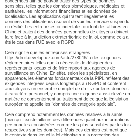
concernées afin de pouvoir traiter des types de données
sensibles, telles que les données biométriques, médicales et
sanitaires, les informations financières et les données de
localisation. Les applications qui traitent illégalement les
données des utilisateurs risquent de voir leur service suspendu
ou résilié. Les entreprises occidentales qui font des affaires en
Chine et traitent des données personnelles de citoyens doivent
faire face à la juridiction extraterritoriale de la loi, comme cela a
été le cas dans l'UE avec le RGPD.
Cela signifie que les entreprises étrangères
https://droit.developpez.com/actu/278046/ à des exigences
réglementaires telles que la nécessité de désigner des
représentants locaux et de faire rapport aux agences de
surveillance en Chine. En effet, selon les spécialistes, en
apparence, les éléments fondamentaux de la PIPL reflètent des
exigences intégrées depuis longtemps au RGPD et confèrent
aux citoyens un ensemble complet de droits sur leurs données
à caractère personnel, y compris une exigence aussi élevée en
matière de consentement au traitement de ce que la législation
européenne appelle les "données de catégorie spéciale".
Cela comprend notamment les données relatives à la santé
(bien qu'il existe ailleurs des différences quant aux informations
personnelles considérées comme les plus sensibles par les lois
respectives sur les données). Mais ces derniers estiment que
le contexte dans lequel la loi chinoise sur la protection des