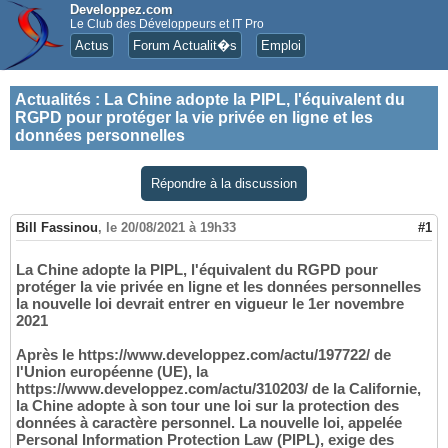
Developpez.com
Le Club des Développeurs et IT Pro
Actus
Forum Actualit�s
Emploi
Actualités
:
La Chine adopte la PIPL, l'équivalent du
RGPD pour protéger la vie privée en ligne et les
données personnelles
Répondre à la discussion
Bill Fassinou
,
le 20/08/2021 à 19h33
#1
La Chine adopte la PIPL, l'équivalent du RGPD pour
protéger la vie privée en ligne et les données personnelles
la nouvelle loi devrait entrer en vigueur le 1er novembre
2021
Après le https://www.developpez.com/actu/197722/ de
l'Union européenne (UE), la
https://www.developpez.com/actu/310203/ de la Californie,
la Chine adopte à son tour une loi sur la protection des
données à caractère personnel. La nouvelle loi, appelée
Personal Information Protection Law (PIPL), exige des