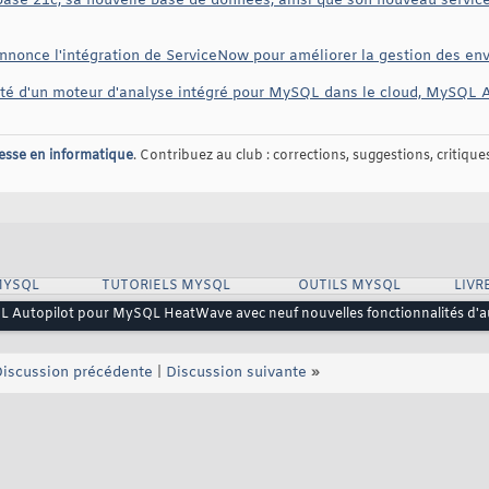
ase 21c, sa nouvelle base de données, ainsi que son nouveau servic
annonce l'intégration de ServiceNow pour améliorer la gestion des e
ité d'un moteur d'analyse intégré pour MySQL dans le cloud, MySQL A
esse en informatique
. Contribuez au club : corrections, suggestions, critiques,
MYSQL
TUTORIELS MYSQL
OUTILS MYSQL
LIVR
 Autopilot pour MySQL HeatWave avec neuf nouvelles fonctionnalités d'a
iscussion précédente
|
Discussion suivante
»