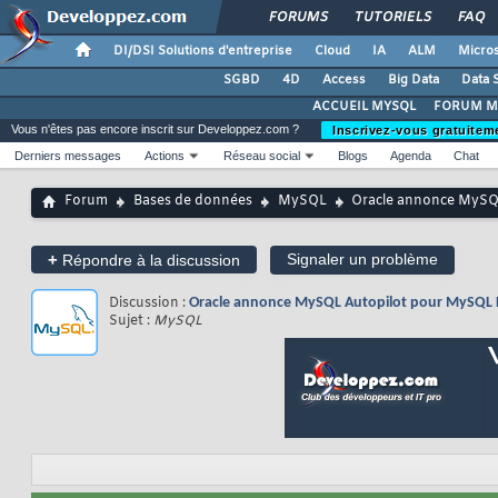
FORUMS
TUTORIELS
FAQ
DI/DSI Solutions d'entreprise
Cloud
IA
ALM
Micros
SGBD
4D
Access
Big Data
Data 
ACCUEIL MYSQL
FORUM M
Vous n'êtes pas encore inscrit sur Developpez.com ?
Inscrivez-vous gratuitem
Derniers messages
Actions
Réseau social
Blogs
Agenda
Chat
Forum
Bases de données
MySQL
Oracle annonce MySQL
+
Signaler un problème
Répondre à la discussion
Discussion :
Oracle annonce MySQL Autopilot pour MySQL H
Sujet :
MySQL