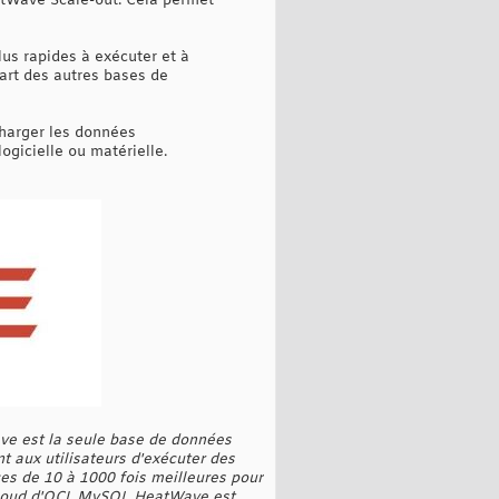
tWave Scale-out. Cela permet
lus rapides à exécuter et à
part des autres bases de
harger les données
gicielle ou matérielle.
e est la seule base de données
 aux utilisateurs d'exécuter des
s de 10 à 1000 fois meilleures pour
cloud d'OCI, MySQL HeatWave est