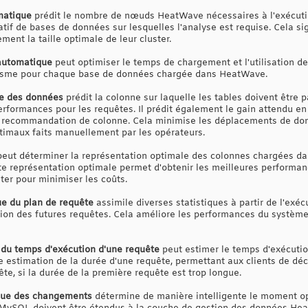
matique
prédit le nombre de nœuds HeatWave nécessaires à l'exécutio
if de bases de données sur lesquelles l'analyse est requise. Cela sign
ent la taille optimale de leur cluster.
automatique
peut optimiser le temps de chargement et l'utilisation d
lisme pour chaque base de données chargée dans HeatWave.
e des données
prédit la colonne sur laquelle les tables doivent être 
performances pour les requêtes. Il prédit également le gain attendu 
e recommandation de colonne. Cela minimise les déplacements de don
timaux faits manuellement par les opérateurs.
eut déterminer la représentation optimale des colonnes chargées d
e représentation optimale permet d'obtenir les meilleures performan
ster pour minimiser les coûts.
ue du plan de requête
assimile diverses statistiques à partir de l'exé
tion des futures requêtes. Cela améliore les performances du système
 du temps d'exécution d'une requête
peut estimer le temps d'exécutio
une estimation de la durée d'une requête, permettant aux clients de d
te, si la durée de la première requête est trop longue.
que des changements
détermine de manière intelligente le moment o