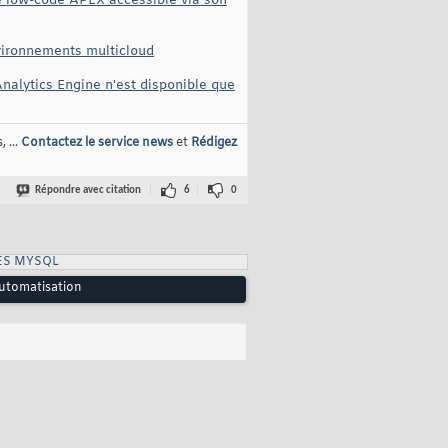
e low-code APEX accessible via son
nvironnements multicloud
nalytics Engine n'est disponible que
 ...
Contactez le service news
et
Rédigez
Répondre avec citation
6
0
ES MYSQL
utomatisation