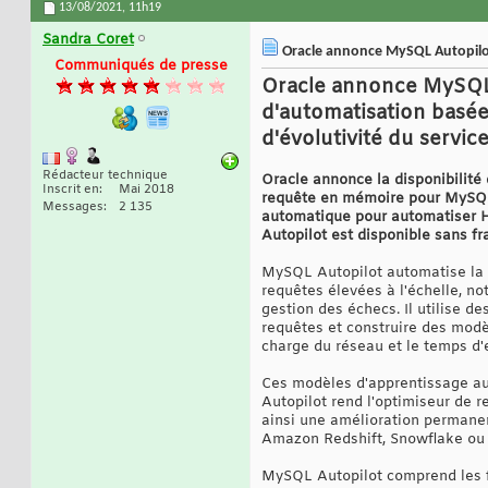
13/08/2021,
11h19
Sandra Coret
Oracle annonce MySQL Autopilot
Communiqués de presse
Oracle annonce MySQL 
d'automatisation basée
d'évolutivité du servic
Rédacteur technique
Oracle annonce la disponibilit
Inscrit en
Mai 2018
requête en mémoire pour MySQL 
Messages
2 135
automatique pour automatiser Hea
Autopilot est disponible sans f
MySQL Autopilot automatise la p
requêtes élevées à l'échelle, n
gestion des échecs. Il utilise d
requêtes et construire des modè
charge du réseau et le temps d'
Ces modèles d'apprentissage au
Autopilot rend l'optimiseur de 
ainsi une amélioration permane
Amazon Redshift, Snowflake ou 
MySQL Autopilot comprend les f