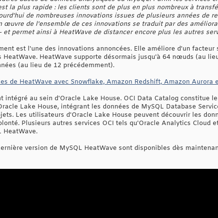
est la plus rapide : les clients sont de plus en plus nombreux à trans
urd'hui de nombreuses innovations issues de plusieurs années de r
 œuvre de l'ensemble de ces innovations se traduit par des améliorat
 et permet ainsi à HeatWave de distancer encore plus les autres serv
t est l'une des innovations annoncées. Elle améliore d'un facteur 
 HeatWave. HeatWave supporte désormais jusqu'à 64 nœuds (au lieu 
onnées (au lieu de 12 précédemment).
ces de HeatWave avec Snowflake, Amazon Redshift, Amazon Aurora
ntégré au sein d'Oracle Lake House. OCI Data Catalog constitue le 
Oracle Lake House, intégrant les données de MySQL Database Servic
ets. Les utilisateurs d'Oracle Lake House peuvent découvrir les don
olonté. Plusieurs autres services OCI tels qu'Oracle Analytics Cloud 
L HeatWave.
dernière version de MySQL HeatWave sont disponibles dès maintenan