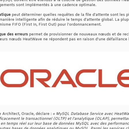
MySQL doivent être étendus à la couche de gestion des données Hea
ngements sont implémentés à une cadence optimale.
atique
peut déterminer quelles requêtes de la file d'attente sont les p
 manière intelligente afin de réduire le temps d'attente global. La plu
nisme FIFO (First In, First Out) pour l'ordonnancement.
que des erreurs
permet de provisionner de nouveaux nœuds et de rec
ieurs nœuds HeatWave ne répondent pas en raison d'une défaillance lo
 Architect, Oracle, déclare :
« MySQL Database Service avec HeatWav
cacement le transactionnel (OLTP) et l'analytique (OLAP), permettant
 en temps réel sur leur base de données MySQL avec des performance
 autres bases de données analytiques ou MySQL. Parmi les services 