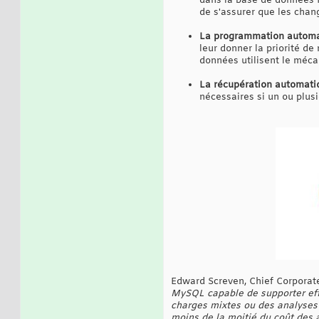
dans la base de données 
de s'assurer que les cha
La programmation autom
leur donner la priorité de
données utilisent le méca
La récupération automati
nécessaires si un ou plus
Edward Screven, Chief Corporate
MySQL capable de supporter effi
charges mixtes ou des analyses
moins de la moitié du coût des