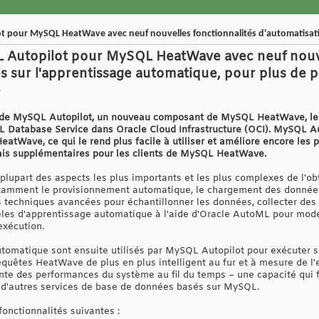
 pour MySQL HeatWave avec neuf nouvelles fonctionnalités d'automatisat
Autopilot pour MySQL HeatWave avec neuf nouvel
s sur l'apprentissage automatique, pour plus de 
e
é de MySQL Autopilot, un nouveau composant de MySQL HeatWave, le 
Database Service dans Oracle Cloud Infrastructure (OCI). MySQL Auto
tWave, ce qui le rend plus facile à utiliser et améliore encore les pe
rais supplémentaires pour les clients de MySQL HeatWave.
lupart des aspects les plus importants et les plus complexes de l'o
otamment le provisionnement automatique, le chargement des données,
es techniques avancées pour échantillonner les données, collecter des 
les d'apprentissage automatique à l'aide d'Oracle AutoML pour modéli
exécution.
tomatique sont ensuite utilisés par MySQL Autopilot pour exécuter s
requêtes HeatWave de plus en plus intelligent au fur et à mesure de l
nte des performances du système au fil du temps – une capacité qui 
d'autres services de base de données basés sur MySQL.
onctionnalités suivantes :