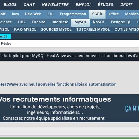
BLOGS
CHAT
NEWSLETTER
EMPLOI
ÉTUDES
DROIT
oft
Java
Dév. Web
EDI
Programmation
SGBD
Office
Mobiles
Science
DB2
Firebird
InterBase
MySQL
NoSQL
PostgreSQL
O
YSQL
F.A.Q MYSQL
SOURCES MYSQL
TUTORIELS MYSQL
OUTILS MYSQ
ent !
Règles
 Autopilot pour MySQL HeatWave avec neuf nouvelles fonctionnalités d'a
eatWave avec neuf nouvelles fonctionnalités d'automatisation