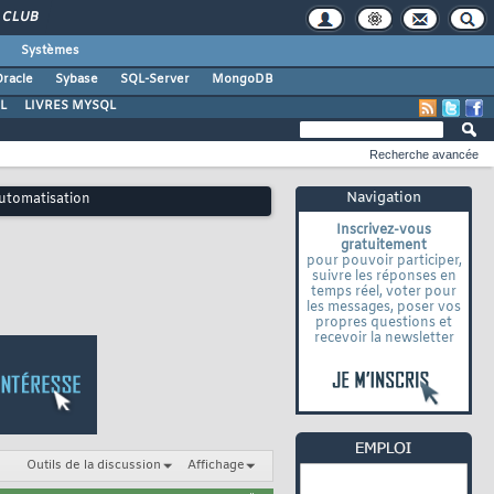
CLUB
Systèmes
racle
Sybase
SQL-Server
MongoDB
L
LIVRES MYSQL
Recherche avancée
Navigation
utomatisation
Inscrivez-vous
gratuitement
pour pouvoir participer,
suivre les réponses en
temps réel, voter pour
les messages, poser vos
propres questions et
recevoir la newsletter
Outils de la discussion
Affichage