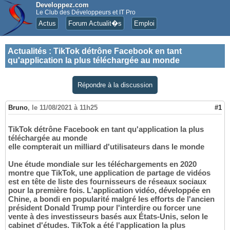
Developpez.com
Le Club des Développeurs et IT Pro
Actus
Forum Actualit�s
Emploi
Actualités
:
TikTok détrône Facebook en tant
qu'application la plus téléchargée au monde
Répondre à la discussion
Bruno
,
le 11/08/2021 à 11h25
#1
TikTok détrône Facebook en tant qu'application la plus
téléchargée au monde
elle compterait un milliard d'utilisateurs dans le monde
Une étude mondiale sur les téléchargements en 2020
montre que TikTok, une application de partage de vidéos
est en tête de liste des fournisseurs de réseaux sociaux
pour la première fois. L'application vidéo, développée en
Chine, a bondi en popularité malgré les efforts de l'ancien
président Donald Trump pour l'interdire ou forcer une
vente à des investisseurs basés aux États-Unis, selon le
cabinet d'études. TikTok a été l'application la plus