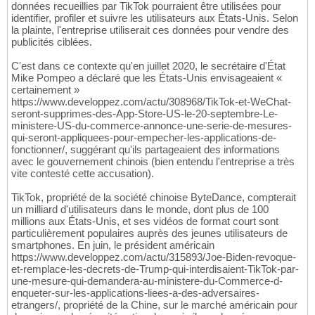
données recueillies par TikTok pourraient être utilisées pour
identifier, profiler et suivre les utilisateurs aux États-Unis. Selon
la plainte, l'entreprise utiliserait ces données pour vendre des
publicités ciblées.
C'est dans ce contexte qu'en juillet 2020, le secrétaire d'État
Mike Pompeo a déclaré que les États-Unis envisageaient «
certainement »
https://www.developpez.com/actu/308968/TikTok-et-WeChat-
seront-supprimes-des-App-Store-US-le-20-septembre-Le-
ministere-US-du-commerce-annonce-une-serie-de-mesures-
qui-seront-appliquees-pour-empecher-les-applications-de-
fonctionner/, suggérant qu'ils partageaient des informations
avec le gouvernement chinois (bien entendu l'entreprise a très
vite contesté cette accusation).
TikTok, propriété de la société chinoise ByteDance, compterait
un milliard d'utilisateurs dans le monde, dont plus de 100
millions aux États-Unis, et ses vidéos de format court sont
particulièrement populaires auprès des jeunes utilisateurs de
smartphones. En juin, le président américain
https://www.developpez.com/actu/315893/Joe-Biden-revoque-
et-remplace-les-decrets-de-Trump-qui-interdisaient-TikTok-par-
une-mesure-qui-demandera-au-ministere-du-Commerce-d-
enqueter-sur-les-applications-liees-a-des-adversaires-
etrangers/, propriété de la Chine, sur le marché américain pour