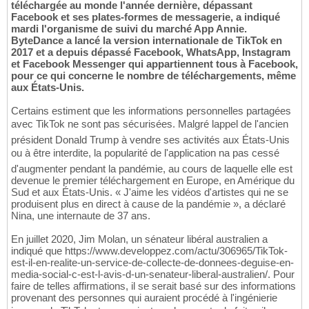
téléchargée au monde l'année dernière, dépassant
Facebook et ses plates-formes de messagerie, a indiqué
mardi l'organisme de suivi du marché App Annie.
ByteDance a lancé la version internationale de TikTok en
2017 et a depuis dépassé Facebook, WhatsApp, Instagram
et Facebook Messenger qui appartiennent tous à Facebook,
pour ce qui concerne le nombre de téléchargements, même
aux États-Unis.
Certains estiment que les informations personnelles partagées
avec TikTok ne sont pas sécurisées. Malgré lappel de l'ancien
président Donald Trump à vendre ses activités aux États-Unis
ou à être interdite, la popularité de l'application na pas cessé
d'augmenter pendant la pandémie, au cours de laquelle elle est
devenue le premier téléchargement en Europe, en Amérique du
Sud et aux États-Unis. « J'aime les vidéos d'artistes qui ne se
produisent plus en direct à cause de la pandémie », a déclaré
Nina, une internaute de 37 ans.
En juillet 2020, Jim Molan, un sénateur libéral australien a
indiqué que https://www.developpez.com/actu/306965/TikTok-
est-il-en-realite-un-service-de-collecte-de-donnees-deguise-en-
media-social-c-est-l-avis-d-un-senateur-liberal-australien/. Pour
faire de telles affirmations, il se serait basé sur des informations
provenant des personnes qui auraient procédé à l'ingénierie