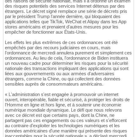
des raisons de sécurité nationale, mais il a ordonné un examen
des risques potentiels des services Internet détenus par des
étrangers. Le décret signé remplace une série de décrets pris
par le président Trump l'année dernière, qui bloquaient des
applications telles que TikTok, WeChat et Alipay dans les App
stores américains et prenaient d'autres mesures pour les
empêcher de fonctionner aux États-Unis.
Les effets les plus extrêmes de ces ordonnances ont été
empêchés par des recours judiciaires en cours, mais
l'ordonnance de mercredi annulera purement et simplement ces
ordonnances. Au lieu de cela, l'ordonnance de Biden instituera
un nouveau cadre pour déterminer les risques pour la sécurité
nationale des transactions impliquant des applications qui sont
liées aux gouvernements ou aux armées d'adversaires
étrangers, comme la Chine, ou qui collectent des données
sensibles auprès de consommateurs américains.
« L'administration s'est engagée à promouvoir un internet
ouvert, interopérable, fiable et sécurisé, à protéger les droits de
l'Homme en ligne et hors ligne, et à soutenir une économie
numérique mondiale dynamique. Le défi que nous relevons
avec ce décret est que certains pays, dont la Chine, ne
partagent pas ces engagements ou ces valeurs et s'efforcent
au contraire d'exploiter les technologies numériques et les
données américaines d'une manière qui présente des risques
inacceptables pour la sécurité nationale », a déclaré mercredi