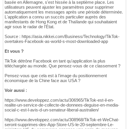
basée en Allemagne, s'est hissée à la septième place. Les
utilisateurs peuvent ajuster les paramètres pour supprimer
automatiquement les messages après une période déterminée.
L'application a connu un succès particulier auprès des
manifestants de Hong Kong et de Thaïlande qui souhaitaient
agir sous le radar de l'État.
Source : https://asia.nikkei.com/Business/Technology/TikTok-
overtakes-Facebook-as-world-s-most-downloaded-app
Et vous ?
TikTok détrône Facebook en tant qu'application la plus
téléchargée au monde. Que pensez-vous de ce classement ?
Pensez-vous que cela est à l'image du positionnement
économique de la Chine face aux USA ?
Voir aussi :
https://www.developpez.com/actu/306965/TikTok-est-il-en-
realite-un-service-de-collecte-de-donnees-deguise-en-media-
social-c-est-l-avis-d-un-senateur-liberal-australien/
https://www.developpez.com/actu/308968/TikTok-et-WeChat-
seront-supprimes-des-App-Store-US-le-20-septembre-Le-