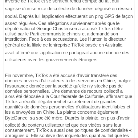
inverse de TikTok et se seraient rendu compte du fait quil
sagisse d'un service de collecte de données déguisé en réseau
social. Daprès lui, lapplication effectuerait un ping GPS de façon
assez régulière. Ces allégations surviennent après que le
député national George Christensen a accusé TikTok d'être
utilisé par le Parti communiste chinois et a demandé son
interdiction. Face à ces accusations, Lee Hunter, le directeur
général de la filiale de lentreprise TikTok basée en Australie,
avait affirmé que lapplication ne partageait aucune donnée des
utilisateurs avec les gouvernements étrangers.
Fin novembre, TikTok a été accusé d'avoir transféré des
données privées d'utilisateurs à des serveurs en Chine, malgré
l'assurance donnée par la société qu'elle n'y stocke pas de
données personnelles. Une demande de recours collectif a
alors été déposée à la Cour fédérale de Californie, affirmant que
TikTok a récolté illégalement et secrètement de grandes
quantités de données personnelles d'utilisateurs identifiables et
les a envoyées en Chine. La plainte concerne également
ByteDance, sa société mère. Daprès la plainte, en plus d'avoir
collecté du contenu utilisateur tel que des vidéos sans leur
consentement, TikTok a aussi des politiques de confidentialité «
ambiguës ». Elle soulève des inquiétudes quant au fait que les