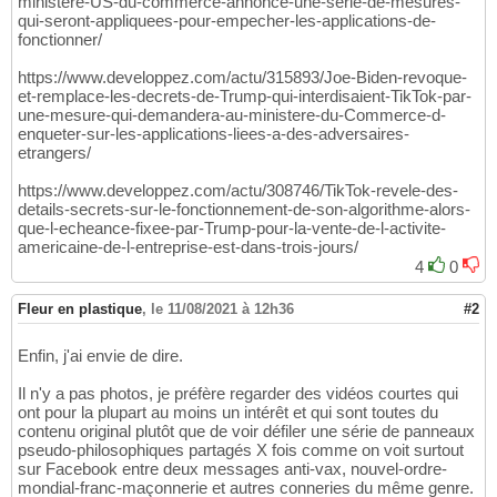
ministere-US-du-commerce-annonce-une-serie-de-mesures-
qui-seront-appliquees-pour-empecher-les-applications-de-
fonctionner/
https://www.developpez.com/actu/315893/Joe-Biden-revoque-
et-remplace-les-decrets-de-Trump-qui-interdisaient-TikTok-par-
une-mesure-qui-demandera-au-ministere-du-Commerce-d-
enqueter-sur-les-applications-liees-a-des-adversaires-
etrangers/
https://www.developpez.com/actu/308746/TikTok-revele-des-
details-secrets-sur-le-fonctionnement-de-son-algorithme-alors-
que-l-echeance-fixee-par-Trump-pour-la-vente-de-l-activite-
americaine-de-l-entreprise-est-dans-trois-jours/
4
0
Fleur en plastique
,
le 11/08/2021 à 12h36
#2
Enfin, j'ai envie de dire.
Il n'y a pas photos, je préfère regarder des vidéos courtes qui
ont pour la plupart au moins un intérêt et qui sont toutes du
contenu original plutôt que de voir défiler une série de panneaux
pseudo-philosophiques partagés X fois comme on voit surtout
sur Facebook entre deux messages anti-vax, nouvel-ordre-
mondial-franc-maçonnerie et autres conneries du même genre.