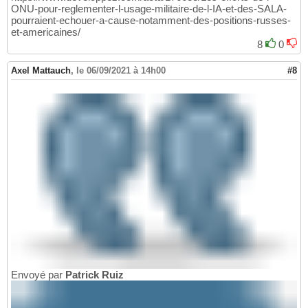
ONU-pour-reglementer-l-usage-militaire-de-l-IA-et-des-SALA-
pourraient-echouer-a-cause-notamment-des-positions-russes-
et-americaines/
8
0
Axel Mattauch
,
le 06/09/2021 à 14h00
#8
Envoyé par
Patrick Ruiz