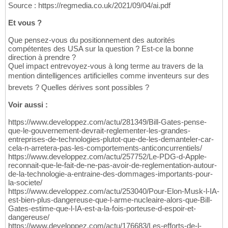
Source : https://regmedia.co.uk/2021/09/04/ai.pdf
Et vous ?
Que pensez-vous du positionnement des autorités
compétentes des USA sur la question ? Est-ce la bonne
direction à prendre ?
Quel impact entrevoyez-vous à long terme au travers de la
mention dintelligences artificielles comme inventeurs sur des
brevets ? Quelles dérives sont possibles ?
Voir aussi :
https://www.developpez.com/actu/281349/Bill-Gates-pense-
que-le-gouvernement-devrait-reglementer-les-grandes-
entreprises-de-technologies-plutot-que-de-les-demanteler-car-
cela-n-arretera-pas-les-comportements-anticoncurrentiels/
https://www.developpez.com/actu/257752/Le-PDG-d-Apple-
reconnait-que-le-fait-de-ne-pas-avoir-de-reglementation-autour-
de-la-technologie-a-entraine-des-dommages-importants-pour-
la-societe/
https://www.developpez.com/actu/253040/Pour-Elon-Musk-l-IA-
est-bien-plus-dangereuse-que-l-arme-nucleaire-alors-que-Bill-
Gates-estime-que-l-IA-est-a-la-fois-porteuse-d-espoir-et-
dangereuse/
https://www.developpez.com/actu/176683/Les-efforts-de-l-