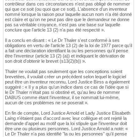
contrôleur dans ces circonstances n'est pas obligé de nommer
qui que ce soit (ou quoi que ce soit). L'absence d'un inventeur
nommé lorsque la raison pour laquelle aucun nom n'a été donné
est claire et qu'on ne peut pas dire que le demandeur ne donne
pas sa véritable croyance, n'est pas une base sur laquelle
conclure que l'article 13 (2) n'a pas été respecté ».
Il a conclu en disant : « Le Dr Thaler s'est conformé à ses
obligations en vertu de l'article 13 (2) de la loi de 1977 parce qu'il
a fait une déclaration identifiant la ou les personnes qu'il pense
être l'inventeur (article 13 (2) (a)) et indiquant le dérivation de
son droit d'obtenir le brevet (s13(2)(b)) ».
Thaler ne voulait pas seulement que les conceptions soient
brevetées, il voulait créer un précédent selon lequel le logiciel
peut être un inventeur reconnu, Lord Justice Birss a également
suggéré : « Il y a plus qu'un indice dans ce cas de l'idée que si
le Dr Thaler n'était pas si obstiné et, qu'au lieu de nommer
DABUS comme étant l'inventeur, il se nommait lui-même,
aucun de ces problèmes ne se poserait ».
En fin de compte, Lord Justice Arnold et Lady Justice Elisabeth
Laing n'étaient pas d'accord avec leur collègue et ont rejeté la
demande d'appel au motif que la loi stipule que l'inventeur doit
être une ou plusieurs personnes. Lord Justice Arnold a noté: «
Le Dr Thaler n'a pas identifié "la ou les personnes" qu'il pense