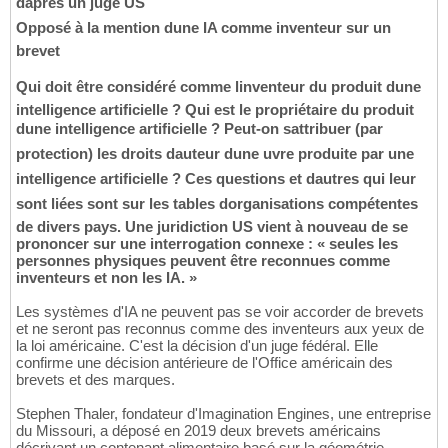
daprès un juge US
Opposé à la mention dune IA comme inventeur sur un
brevet
Qui doit être considéré comme linventeur du produit dune
intelligence artificielle ? Qui est le propriétaire du produit
dune intelligence artificielle ? Peut-on sattribuer (par
protection) les droits dauteur dune uvre produite par une
intelligence artificielle ? Ces questions et dautres qui leur
sont liées sont sur les tables dorganisations compétentes
de divers pays. Une juridiction US vient à nouveau de se
prononcer sur une interrogation connexe : « seules les
personnes physiques peuvent être reconnues comme
inventeurs et non les IA. »
Les systèmes d'IA ne peuvent pas se voir accorder de brevets
et ne seront pas reconnus comme des inventeurs aux yeux de
la loi américaine. C'est la décision d'un juge fédéral. Elle
confirme une décision antérieure de l'Office américain des
brevets et des marques.
Stephen Thaler, fondateur d'Imagination Engines, une entreprise
du Missouri, a déposé en 2019 deux brevets américains
décrivant un contenant alimentaire basé sur la géométrie