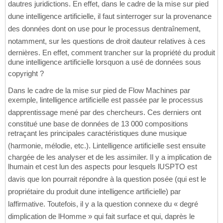
dautres juridictions. En effet, dans le cadre de la mise sur pied
dune intelligence artificielle, il faut sinterroger sur la provenance
des données dont on use pour le processus dentraînement,
notamment, sur les questions de droit dauteur relatives à ces
dernières. En effet, comment trancher sur la propriété du produit
dune intelligence artificielle lorsquon a usé de données sous
copyright ?
Dans le cadre de la mise sur pied de Flow Machines par
exemple, lintelligence artificielle est passée par le processus
dapprentissage mené par des chercheurs. Ces derniers ont
constitué une base de données de 13 000 compositions
retraçant les principales caractéristiques dune musique
(harmonie, mélodie, etc.). Lintelligence artificielle sest ensuite
chargée de les analyser et de les assimiler. Il y a implication de
lhumain et cest lun des aspects pour lesquels lUSPTO est
davis que lon pourrait répondre à la question posée (qui est le
propriétaire du produit dune intelligence artificielle) par
laffirmative. Toutefois, il y a la question connexe du « degré
dimplication de lHomme » qui fait surface et qui, daprès le