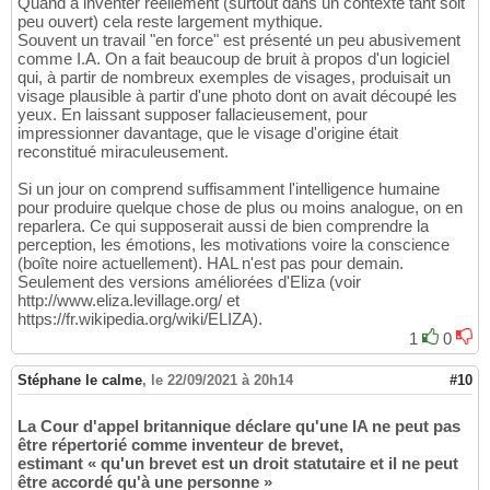
Quand à inventer réellement (surtout dans un contexte tant soit
peu ouvert) cela reste largement mythique.
Souvent un travail "en force" est présenté un peu abusivement
comme I.A. On a fait beaucoup de bruit à propos d'un logiciel
qui, à partir de nombreux exemples de visages, produisait un
visage plausible à partir d'une photo dont on avait découpé les
yeux. En laissant supposer fallacieusement, pour
impressionner davantage, que le visage d'origine était
reconstitué miraculeusement.
Si un jour on comprend suffisamment l'intelligence humaine
pour produire quelque chose de plus ou moins analogue, on en
reparlera. Ce qui supposerait aussi de bien comprendre la
perception, les émotions, les motivations voire la conscience
(boîte noire actuellement). HAL n'est pas pour demain.
Seulement des versions améliorées d'Eliza (voir
http://www.eliza.levillage.org/ et
https://fr.wikipedia.org/wiki/ELIZA).
1
0
Stéphane le calme
,
le 22/09/2021 à 20h14
#10
La Cour d'appel britannique déclare qu'une IA ne peut pas
être répertorié comme inventeur de brevet,
estimant « qu'un brevet est un droit statutaire et il ne peut
être accordé qu'à une personne »