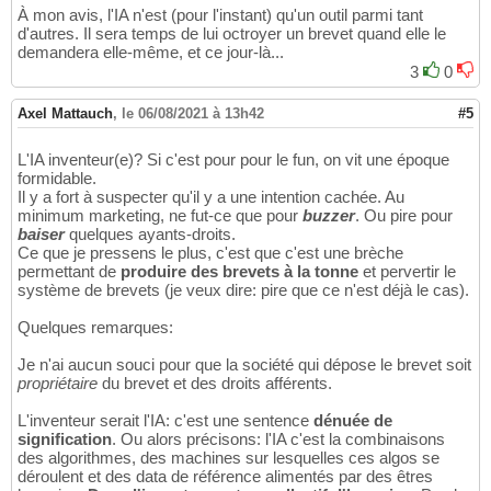
À mon avis, l'IA n'est (pour l'instant) qu'un outil parmi tant
d'autres. Il sera temps de lui octroyer un brevet quand elle le
demandera elle-même, et ce jour-là...
3
0
Axel Mattauch
,
le 06/08/2021 à 13h42
#5
L'IA inventeur(e)? Si c'est pour pour le fun, on vit une époque
formidable.
Il y a fort à suspecter qu'il y a une intention cachée. Au
minimum marketing, ne fut-ce que pour
buzzer
. Ou pire pour
baiser
quelques ayants-droits.
Ce que je pressens le plus, c'est que c'est une brèche
permettant de
produire des brevets à la tonne
et pervertir le
système de brevets (je veux dire: pire que ce n'est déjà le cas).
Quelques remarques:
Je n'ai aucun souci pour que la société qui dépose le brevet soit
propriétaire
du brevet et des droits afférents.
L'inventeur serait l'IA: c'est une sentence
dénuée de
signification
. Ou alors précisons: l'IA c'est la combinaisons
des algorithmes, des machines sur lesquelles ces algos se
déroulent et des data de référence alimentés par des êtres