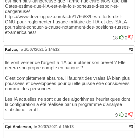
est-bien-plus-dangereuse-que-l-arme-nucleaire-alors-que-Bill-
Gates-estime-que-l-IA-est-a-la-fois-porteuse-d-espoir-et-
dangereuse/
https://www.developpez.com/actu/176683/Les-efforts-de-l-
ONU-pour-reglementer-l-usage-militaire-de-l-IA-et-des-SALA-
pourraient-echouer-a-cause-notamment-des-positions-russes-
et-americaines/
18
0
Kulvar
,
le 30/07/2021 à 14h12
#2
Ils vont verser de l'argent à l'IA pour utiliser son brevet ? Elle
gèrera son propre compte en banque ?
C'est complètement absurde. Il faudrait des vraies IA bien plus
poussées et développées pour qu'elle puisse être considérées
comme des personnes.
Les IA actuelles ne sont que des algorithmes heuristiques dont
la configuration a été réalisée par un programme d'analyse
statistique itératif.
9
2
Cpt Anderson
,
le 30/07/2021 à 15h13
#3