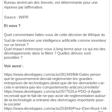
Bureau américain des brevets, est déterminante pour une
réponse par laffirmative.
Source : WIPR
Et vous ?
Quel commentaire faites-vous de cette décision de lAfrique du
Sud de mentionner une intelligence artificielle comme inventeur
sur un brevet ?
Quel impact entrevoyez-vous à long terme pour ce qui est des
développements dans la filière ? Quelles dérives sont
possibles ?
Voir aussi :
https://www.developpez.com/actu/281349/Bill-Gates-pense-
que-le-gouvernement-devrait-reglementer-les-grandes-
entreprises-de-technologies-plutot-que-de-les-demanteler-car-
cela-n-arretera-pas-les-comportements-anticoncurrentiels/
https://www.developpez.com/actu/257752/Le-PDG-d-Apple-
reconnait-que-le-fait-de-ne-pas-avoir-de-reglementation-autour-
de-la-technologie-a-entraine-des-dommages-importants-pour-
la-societe/
https://www.developpez.com/actu/253040/Pour-Elon-Musk-l-IA-