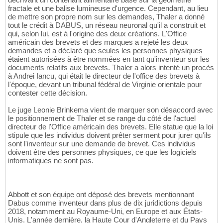
fractale et une balise lumineuse d'urgence. Cependant, au lieu
de mettre son propre nom sur les demandes, Thaler a donné
tout le crédit à DABUS, un réseau neuronal qu'il a construit et
qui, selon lui, est à l'origine des deux créations. L'Office
américain des brevets et des marques a rejeté les deux
demandes et a déclaré que seules les personnes physiques
étaient autorisées à être nommées en tant qu'inventeur sur les
documents relatifs aux brevets. Thaler a alors intenté un procès
à Andrei Iancu, qui était le directeur de l'office des brevets à
l'époque, devant un tribunal fédéral de Virginie orientale pour
contester cette décision.
Le juge Leonie Brinkema vient de marquer son désaccord avec
le positionnement de Thaler et se range du côté de l'actuel
directeur de l'Office américain des brevets. Elle statue que la loi
stipule que les individus doivent prêter serment pour jurer qu'ils
sont l'inventeur sur une demande de brevet. Ces individus
doivent être des personnes physiques, ce que les logiciels
informatiques ne sont pas.
Abbott et son équipe ont déposé des brevets mentionnant
Dabus comme inventeur dans plus de dix juridictions depuis
2018, notamment au Royaume-Uni, en Europe et aux États-
Unis. L'année dernière, la Haute Cour d'Angleterre et du Pays