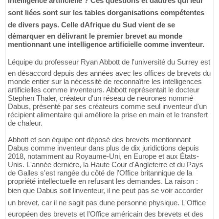
intelligence artificielle ? Ces questions et dautres qui leur
sont liées sont sur les tables dorganisations compétentes
de divers pays. Celle dAfrique du Sud vient de se
démarquer en délivrant le premier brevet au monde
mentionnant une intelligence artificielle comme inventeur.
Léquipe du professeur Ryan Abbott de l'université du Surrey est
en désaccord depuis des années avec les offices de brevets du
monde entier sur la nécessité de reconnaître les intelligences
artificielles comme inventeurs. Abbott représentait le docteur
Stephen Thaler, créateur d'un réseau de neurones nommé
Dabus, présenté par ses créateurs comme seul inventeur d'un
récipient alimentaire qui améliore la prise en main et le transfert
de chaleur.
Abbott et son équipe ont déposé des brevets mentionnant
Dabus comme inventeur dans plus de dix juridictions depuis
2018, notamment au Royaume-Uni, en Europe et aux États-
Unis. L'année dernière, la Haute Cour d'Angleterre et du Pays
de Galles s'est rangée du côté de l'Office britannique de la
propriété intellectuelle en refusant les demandes. La raison :
bien que Dabus soit linventeur, il ne peut pas se voir accorder
un brevet, car il ne sagit pas dune personne physique. L'Office
européen des brevets et l'Office américain des brevets et des