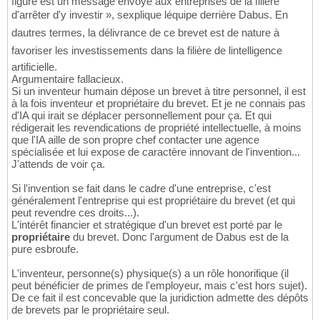
figure est un message envoyé aux entreprises de la filière
d'arrêter d'y investir », sexplique léquipe derrière Dabus. En
dautres termes, la délivrance de ce brevet est de nature à
favoriser les investissements dans la filière de lintelligence
artificielle.
Argumentaire fallacieux.
Si un inventeur humain dépose un brevet à titre personnel, il est
à la fois inventeur et propriétaire du brevet. Et je ne connais pas
d'IA qui irait se déplacer personnellement pour ça. Et qui
rédigerait les revendications de propriété intellectuelle, à moins
que l'IA aille de son propre chef contacter une agence
spécialisée et lui expose de caractère innovant de l'invention...
J'attends de voir ça.
Si l'invention se fait dans le cadre d'une entreprise, c'est
généralement l'entreprise qui est propriétaire du brevet (et qui
peut revendre ces droits...).
L'intérêt financier et stratégique d'un brevet est porté par le
propriétaire
du brevet. Donc l'argument de Dabus est de la
pure esbroufe.
L'inventeur, personne(s) physique(s) a un rôle honorifique (il
peut bénéficier de primes de l'employeur, mais c'est hors sujet).
De ce fait il est concevable que la juridiction admette des dépôts
de brevets par le propriétaire seul.