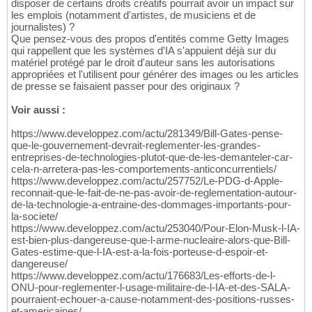
disposer de certains droits créatifs pourrait avoir un impact sur
les emplois (notamment d'artistes, de musiciens et de
journalistes) ?
Que pensez-vous des propos d'entités comme Getty Images
qui rappellent que les systèmes d'IA s'appuient déjà sur du
matériel protégé par le droit d'auteur sans les autorisations
appropriées et l'utilisent pour générer des images ou les articles
de presse se faisaient passer pour des originaux ?
Voir aussi :
https://www.developpez.com/actu/281349/Bill-Gates-pense-
que-le-gouvernement-devrait-reglementer-les-grandes-
entreprises-de-technologies-plutot-que-de-les-demanteler-car-
cela-n-arretera-pas-les-comportements-anticoncurrentiels/
https://www.developpez.com/actu/257752/Le-PDG-d-Apple-
reconnait-que-le-fait-de-ne-pas-avoir-de-reglementation-autour-
de-la-technologie-a-entraine-des-dommages-importants-pour-
la-societe/
https://www.developpez.com/actu/253040/Pour-Elon-Musk-l-IA-
est-bien-plus-dangereuse-que-l-arme-nucleaire-alors-que-Bill-
Gates-estime-que-l-IA-est-a-la-fois-porteuse-d-espoir-et-
dangereuse/
https://www.developpez.com/actu/176683/Les-efforts-de-l-
ONU-pour-reglementer-l-usage-militaire-de-l-IA-et-des-SALA-
pourraient-echouer-a-cause-notamment-des-positions-russes-
et-americaines/