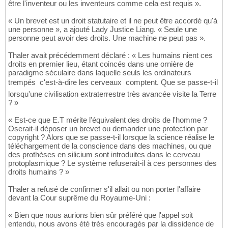
être l'inventeur ou les inventeurs comme cela est requis ».
« Un brevet est un droit statutaire et il ne peut être accordé qu'à
une personne », a ajouté Lady Justice Liang. « Seule une
personne peut avoir des droits. Une machine ne peut pas ».
Thaler avait précédemment déclaré : « Les humains nient ces
droits en premier lieu, étant coincés dans une ornière de
paradigme séculaire dans laquelle seuls les ordinateurs
trempés  c'est-à-dire les cerveaux  comptent. Que se passe-t-il
lorsqu'une civilisation extraterrestre très avancée visite la Terre
? »
« Est-ce que E.T mérite l'équivalent des droits de l'homme ?
Oserait-il déposer un brevet ou demander une protection par
copyright ? Alors que se passe-t-il lorsque la science réalise le
téléchargement de la conscience dans des machines, ou que
des prothèses en silicium sont introduites dans le cerveau
protoplasmique ? Le système refuserait-il à ces personnes des
droits humains ? »
Thaler a refusé de confirmer s'il allait ou non porter l'affaire
devant la Cour suprême du Royaume-Uni :
« Bien que nous aurions bien sûr préféré que l'appel soit
entendu, nous avons été très encouragés par la dissidence de