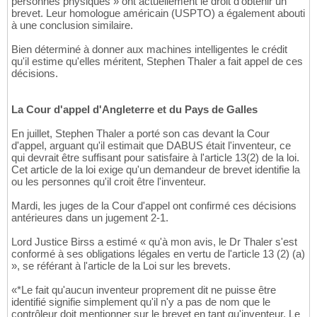
personnes physiques » ont actuellement le droit d'obtenir un
brevet. Leur homologue américain (USPTO) a également abouti
à une conclusion similaire.
Bien déterminé à donner aux machines intelligentes le crédit
qu'il estime qu'elles méritent, Stephen Thaler a fait appel de ces
décisions.
La Cour d'appel d'Angleterre et du Pays de Galles
En juillet, Stephen Thaler a porté son cas devant la Cour
d'appel, arguant qu'il estimait que DABUS était l'inventeur, ce
qui devrait être suffisant pour satisfaire à l'article 13(2) de la loi.
Cet article de la loi exige qu'un demandeur de brevet identifie la
ou les personnes qu'il croit être l'inventeur.
Mardi, les juges de la Cour d'appel ont confirmé ces décisions
antérieures dans un jugement 2-1.
Lord Justice Birss a estimé « qu'à mon avis, le Dr Thaler s'est
conformé à ses obligations légales en vertu de l'article 13 (2) (a)
», se référant à l'article de la Loi sur les brevets.
«*Le fait qu'aucun inventeur proprement dit ne puisse être
identifié signifie simplement qu'il n'y a pas de nom que le
contrôleur doit mentionner sur le brevet en tant qu'inventeur. Le