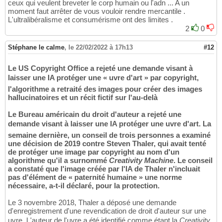
ceux qui veulent breveter le corp humain ou l'adn ... A un
moment faut arrêter de vous vouloir rendre mercantile .
L'ultralibéralisme et consumérisme ont des limites .
2
0
Stéphane le calme
,
le 22/02/2022 à 17h13
#12
Le US Copyright Office a rejeté une demande visant à
laisser une IA protéger une « uvre d'art » par copyright,
l'algorithme a retraité des images pour créer des images
hallucinatoires et un récit fictif sur l'au-delà
Le Bureau américain du droit d'auteur a rejeté une
demande visant à laisser une IA protéger une uvre d'art. La
semaine dernière, un conseil de trois personnes a examiné
une décision de 2019 contre Steven Thaler, qui avait tenté
de protéger une image par copyright au nom d'un
algorithme qu'il a surnommé
Creativity Machine
. Le conseil
a constaté que l'image créée par l'IA de Thaler n'incluait
pas d'élément de « paternité humaine » une norme
nécessaire, a-t-il déclaré, pour la protection.
Le 3 novembre 2018, Thaler a déposé une demande
d'enregistrement d'une revendication de droit d'auteur sur une
uvre. L'auteur de l'uvre a été identifié comme étant la
Creativity