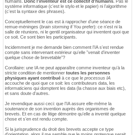
humains.
Donc l'inventeur est ce collectif d'humains
. Pas le
système informatique (c'est le stylo et le papier) ni l'algorithme
(c'est la syntaxe des phrases).
Conceptuellement le cas est à rapprocher d'une séance de
remue-méninges (
brain storming
if You prefer): ce n'est ni la
salle de réunions, ni le gentil organisateur qui inventent quoi que
ce soit. Ce sont bien les participants.
Incidemment je me demande bien comment l'IA s'est rendue
compte sans intervenant extérieur qu'elle "venait d'inventer
quelque chose de brevetable"?
Corollaire: une IA ne peut apparaître comme inventeur qu'à la
stricte condition de mentionner
toutes les personnes
physiques ayant contribué
à ce que le
processus IA
accouche de quoi que ce soit: les contributeurs data, les
informaticiens qui domptent les data (la chasse aux biais etc),
et sans doute d'autres.
Je revendique aussi ceci: que l'IA assure elle-même la
soutenance de son invention auprès des organismes de
brevets. Et en cas de litige démontre qu'elle a inventé quelque
chose et s'en est rendu compte.
Si la jurisprudence du droit des brevets accepte ce type
d'orientation, alors il me semble que le moins grotesque serait