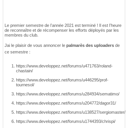
Le premier semestre de l'année 2021 est terminé ! Il est l'heure
de reconnaître et de récompenser les efforts déployés par les
membres du club.
Jai le plaisir de vous annoncer le
palmarès des uploaders
de
ce semestre :
https://www.developpez.net/forums/u471763/roland-
chastain/
https://www.developpez.net/forums/u446295/prof-
tournesol/
https://www.developpez.net/forums/u284934/sematimo/
https://www.developpez.net/forums/u204772/dagor31/
https://www.developpez.net/forums/u138527/sergiomaster/
https://www.developpez.net/forums/u1744393/chrispi/