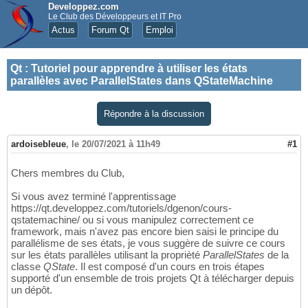
Developpez.com
Le Club des Développeurs et IT Pro
Actus
Forum Qt
Emploi
Qt
:
Tutoriel pour apprendre à utiliser les états
parallèles avec ParallelStates dans QStateMachine
Répondre à la discussion
ardoisebleue
,
le 20/07/2021 à 11h49
#1
Chers membres du Club,
Si vous avez terminé l'apprentissage
https://qt.developpez.com/tutoriels/dgenon/cours-
qstatemachine/ ou si vous manipulez correctement ce
framework, mais n'avez pas encore bien saisi le principe du
parallélisme de ses états, je vous suggère de suivre ce cours
sur les états parallèles utilisant la proprièté
ParallelStates
de la
classe
QState
. Il est composé d'un cours en trois étapes
supporté d'un ensemble de trois projets Qt à télécharger depuis
un dépôt.