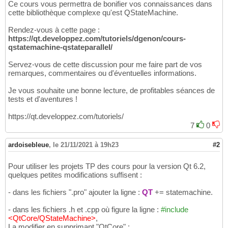
Ce cours vous permettra de bonifier vos connaissances dans
cette bibliothèque complexe qu'est QStateMachine.
Rendez-vous à cette page :
https://qt.developpez.com/tutoriels/dgenon/cours-
qstatemachine-qstateparallel/
Servez-vous de cette discussion pour me faire part de vos
remarques, commentaires ou d'éventuelles informations.
Je vous souhaite une bonne lecture, de profitables séances de
tests et d'aventures !
https://qt.developpez.com/tutoriels/
7
0
ardoisebleue
,
le 21/11/2021 à 19h23
#2
Pour utiliser les projets TP des cours pour la version Qt 6.2,
quelques petites modifications suffisent :
- dans les fichiers ".pro" ajouter la ligne :
QT
+= statemachine.
- dans les fichiers .h et .cpp où figure la ligne :
#include
<QtCore/QStateMachine>
,
La modifier en supprimant "QtCore" :