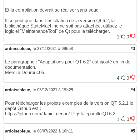
Et la compilation devrait se réaliser sans souci.
Il se peut que dans l'installation de la version Qt 6.2, la
bibliothèque StateMachine ne soit pas attachée, utilisez le
logiciel "MaintenanceTool" de Qt pour la télécharger.
1
0
ardoisebleue
,
le 27/11/2021 à 09h58
#3
Le paragraphe : "Adaptations pour QT 6.2" est ajouté en fin de
documentation.
Merci à Dourouc05
4
0
ardoisebleue
,
le 03/12/2021 à 19h29
#4
Pour télécharger les projets exemples de la version QT 6.2.1 le
dépôt Github est :
https://github.com/daniel-genon/TPqstateparallelQT6.2
1
0
ardoisebleue
,
le 06/07/2022 à 10h11
#5