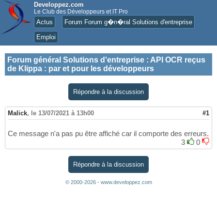
Developpez.com
Le Club des Développeurs et IT Pro
Actus
Forum Forum g�n�ral Solutions d'entreprise
Emploi
Forum général Solutions d'entreprise
:
API OCR reçus
de Klippa : par et pour les développeurs
Répondre à la discussion
Malick
,
le 13/07/2021 à 13h00
#1
Ce message n'a pas pu être affiché car il comporte des erreurs.
3
0
Répondre à la discussion
© 2000-2026 - www.developpez.com