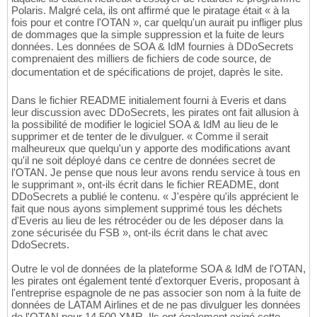
Polaris. Malgré cela, ils ont affirmé que le piratage était « à la
fois pour et contre l'OTAN », car quelqu'un aurait pu infliger plus
de dommages que la simple suppression et la fuite de leurs
données. Les données de SOA & IdM fournies à DDoSecrets
comprenaient des milliers de fichiers de code source, de
documentation et de spécifications de projet, daprès le site.
Dans le fichier README initialement fourni à Everis et dans
leur discussion avec DDoSecrets, les pirates ont fait allusion à
la possibilité de modifier le logiciel SOA & IdM au lieu de le
supprimer et de tenter de le divulguer. « Comme il serait
malheureux que quelqu'un y apporte des modifications avant
qu'il ne soit déployé dans ce centre de données secret de
l'OTAN. Je pense que nous leur avons rendu service à tous en
le supprimant », ont-ils écrit dans le fichier README, dont
DDoSecrets a publié le contenu. « J'espère qu'ils apprécient le
fait que nous ayons simplement supprimé tous les déchets
d'Everis au lieu de les rétrocéder ou de les déposer dans la
zone sécurisée du FSB », ont-ils écrit dans le chat avec
DdoSecrets.
Outre le vol de données de la plateforme SOA & IdM de l'OTAN,
les pirates ont également tenté d'extorquer Everis, proposant à
l'entreprise espagnole de ne pas associer son nom à la fuite de
données de LATAM Airlines et de ne pas divulguer les données
de l'OTAN pour 14 500 XMR. Ils ont également exigé cette