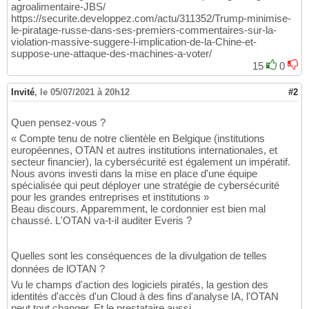
agroalimentaire-JBS/
https://securite.developpez.com/actu/311352/Trump-minimise-
le-piratage-russe-dans-ses-premiers-commentaires-sur-la-
violation-massive-suggere-l-implication-de-la-Chine-et-
suppose-une-attaque-des-machines-a-voter/
15
0
Invité
,
le 05/07/2021 à 20h12
#2
Quen pensez-vous ?
« Compte tenu de notre clientèle en Belgique (institutions
européennes, OTAN et autres institutions internationales, et
secteur financier), la cybersécurité est également un impératif.
Nous avons investi dans la mise en place d'une équipe
spécialisée qui peut déployer une stratégie de cybersécurité
pour les grandes entreprises et institutions »
Beau discours. Apparemment, le cordonnier est bien mal
chaussé. L'OTAN va-t-il auditer Everis ?
Quelles sont les conséquences de la divulgation de telles
données de lOTAN ?
Vu le champs d'action des logiciels piratés, la gestion des
identités d'accès d'un Cloud à des fins d'analyse IA, l'OTAN
peut tout changer. Et le prestataire aussi.