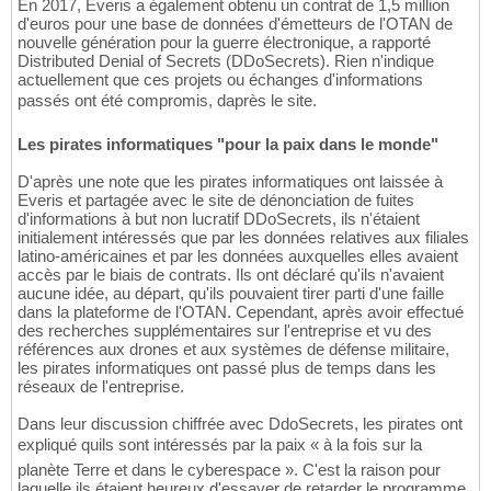
En 2017, Everis a également obtenu un contrat de 1,5 million
d'euros pour une base de données d'émetteurs de l'OTAN de
nouvelle génération pour la guerre électronique, a rapporté
Distributed Denial of Secrets (DDoSecrets). Rien n'indique
actuellement que ces projets ou échanges d'informations
passés ont été compromis, daprès le site.
Les pirates informatiques "pour la paix dans le monde"
D'après une note que les pirates informatiques ont laissée à
Everis et partagée avec le site de dénonciation de fuites
d'informations à but non lucratif DDoSecrets, ils n'étaient
initialement intéressés que par les données relatives aux filiales
latino-américaines et par les données auxquelles elles avaient
accès par le biais de contrats. Ils ont déclaré qu'ils n'avaient
aucune idée, au départ, qu'ils pouvaient tirer parti d'une faille
dans la plateforme de l'OTAN. Cependant, après avoir effectué
des recherches supplémentaires sur l'entreprise et vu des
références aux drones et aux systèmes de défense militaire,
les pirates informatiques ont passé plus de temps dans les
réseaux de l'entreprise.
Dans leur discussion chiffrée avec DdoSecrets, les pirates ont
expliqué quils sont intéressés par la paix « à la fois sur la
planète Terre et dans le cyberespace ». C'est la raison pour
laquelle ils étaient heureux d'essayer de retarder le programme