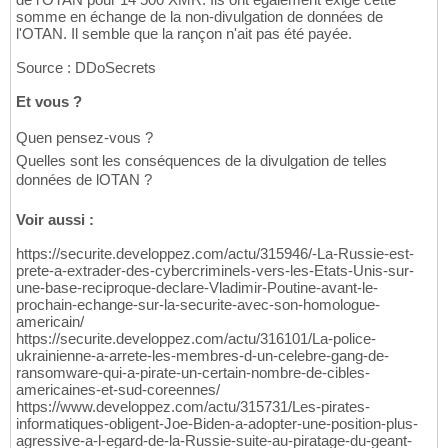
somme en échange de la non-divulgation de données de
l'OTAN. Il semble que la rançon n'ait pas été payée.
Source : DDoSecrets
Et vous ?
Quen pensez-vous ?
Quelles sont les conséquences de la divulgation de telles
données de lOTAN ?
Voir aussi :
https://securite.developpez.com/actu/315946/-La-Russie-est-
prete-a-extrader-des-cybercriminels-vers-les-Etats-Unis-sur-
une-base-reciproque-declare-Vladimir-Poutine-avant-le-
prochain-echange-sur-la-securite-avec-son-homologue-
americain/
https://securite.developpez.com/actu/316101/La-police-
ukrainienne-a-arrete-les-membres-d-un-celebre-gang-de-
ransomware-qui-a-pirate-un-certain-nombre-de-cibles-
americaines-et-sud-coreennes/
https://www.developpez.com/actu/315731/Les-pirates-
informatiques-obligent-Joe-Biden-a-adopter-une-position-plus-
agressive-a-l-egard-de-la-Russie-suite-au-piratage-du-geant-