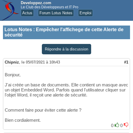
Developpez.com
Le Club des Développeurs et IT Pro
Actus
Forum Lotus Notes
Emploi
Lotus Notes
:
Empêcher l'affichege de cette Alerte de
sécurité
Répondre à la discussion
Chipniz
,
le 05/07/2021 à 10h43
#1
Bonjour,
J'ai créée un base de documents. Elle contient un masque avec
un objet Embedded Word. Parfois quand l'utilisateur cliquer sur
l'objet Word, il reçoit une alerte de sécurité.
Comment faire pour éviter cette alerte ?
Bien cordialement.
0
0