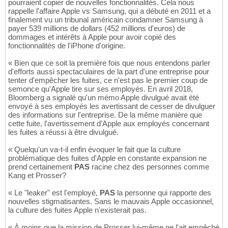
pourraient copier de nouvelles fonctionnalités. Cela nous
rappelle l'affaire Apple vs Samsung, qui a débuté en 2011 et a
finalement vu un tribunal américain condamner Samsung à
payer 539 millions de dollars (452 millions d'euros) de
dommages et intérêts à Apple pour avoir copié des
fonctionnalités de l'iPhone d'origine.
« Bien que ce soit la première fois que nous entendons parler
d'efforts aussi spectaculaires de la part d'une entreprise pour
tenter d'empêcher les fuites, ce n'est pas le premier coup de
semonce qu'Apple tire sur ses employés. En avril 2018,
Bloomberg a signalé qu'un mémo Apple divulgué avait été
envoyé à ses employés les avertissant de cesser de divulguer
des informations sur l'entreprise. De la même manière que
cette fuite, l'avertissement d'Apple aux employés concernant
les fuites a réussi à être divulgué.
« Quelqu'un va-t-il enfin évoquer le fait que la culture
problématique des fuites d'Apple en constante expansion ne
prend certainement
PAS
racine chez des personnes comme
Kang et Prosser?
« Le "leaker" est l'employé,
PAS
la personne qui rapporte des
nouvelles stigmatisantes. Sans le mauvais Apple occasionnel,
la culture des fuites Apple n'existerait pas.
« À moins que la mission de Prosser lui-même ne l'ait empêché