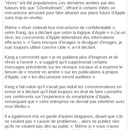
"rêves" ont été popularisées ces dernières années par des
fuiteurs tels que "L0vetodream", offrant à certains initiés un
mécanisme amusant pour faire allusion aux plans futurs d'Apple
sans trop en révéler.
Même « rêver violerait leur mécanisme de confidentialité »,
selon Kang, qui a déclaré que selon la logique d'Apple « si j'ai un
rêve, les concurrents d'Apple obtiendront des informations
efficaces ». « Sans envoyer d'images ni divulguer d'images, je
suis toujours utilisé comme cible », a-t-il déclaré.
Kang a commenté que « je ne publierai plus d'énigmes et de
rêves à l'avenir », a suggéré qu'il supprimerait certains
messages précédents sur les réseaux sociaux et a exprimé le
besoin de « revenir en arrière » sur les publications à propos
d'Apple, car « les discussions seront auditées ».
Kang a fait valoir qu'il n'avait pas induit les consommateurs en
erreur et a déclaré qu'il était toujours en droit de faire connaître
ses sentiments sur l'expérience du smartphone d'Apple,
remarquant que « votre entreprise ne devrait pas interférer avec
mon Weibo ».
Il a également mis en garde d'autres blogueurs, disant que s'ils
ne veulent pas « causer de problèmes... alors ne publiez rien
qu'ils ne veulent pas dire au public ». Même si « vous n'avez