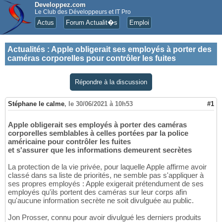
Developpez.com
Le Club des Développeurs et IT Pro
Actus
Forum Actualit�s
Emploi
Actualités
:
Apple obligerait ses employés à porter des
caméras corporelles pour contrôler les fuites
Répondre à la discussion
Stéphane le calme
,
le 30/06/2021 à 10h53
#1
Apple obligerait ses employés à porter des caméras
corporelles semblables à celles portées par la police
américaine pour contrôler les fuites
et s'assurer que les informations demeurent secrètes
La protection de la vie privée, pour laquelle Apple affirme avoir
classé dans sa liste de priorités, ne semble pas s'appliquer à
ses propres employés : Apple exigerait prétendument de ses
employés qu'ils portent des caméras sur leur corps afin
qu'aucune information secrète ne soit divulguée au public.
Jon Prosser, connu pour avoir divulgué les derniers produits