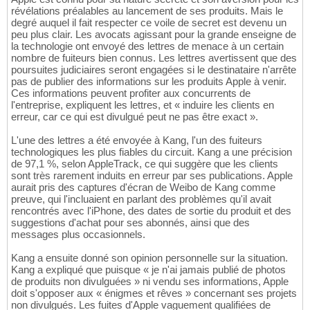
révélations préalables au lancement de ses produits. Mais le
degré auquel il fait respecter ce voile de secret est devenu un
peu plus clair. Les avocats agissant pour la grande enseigne de
la technologie ont envoyé des lettres de menace à un certain
nombre de fuiteurs bien connus. Les lettres avertissent que des
poursuites judiciaires seront engagées si le destinataire n'arrête
pas de publier des informations sur les produits Apple à venir.
Ces informations peuvent profiter aux concurrents de
l'entreprise, expliquent les lettres, et « induire les clients en
erreur, car ce qui est divulgué peut ne pas être exact ».
L'une des lettres a été envoyée à Kang, l'un des fuiteurs
technologiques les plus fiables du circuit. Kang a une précision
de 97,1 %, selon AppleTrack, ce qui suggère que les clients
sont très rarement induits en erreur par ses publications. Apple
aurait pris des captures d'écran de Weibo de Kang comme
preuve, qui l'incluaient en parlant des problèmes qu'il avait
rencontrés avec l'iPhone, des dates de sortie du produit et des
suggestions d'achat pour ses abonnés, ainsi que des
messages plus occasionnels.
Kang a ensuite donné son opinion personnelle sur la situation.
Kang a expliqué que puisque « je n'ai jamais publié de photos
de produits non divulguées » ni vendu ses informations, Apple
doit s'opposer aux « énigmes et rêves » concernant ses projets
non divulgués. Les fuites d'Apple vaguement qualifiées de