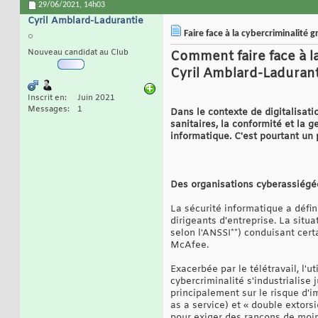
29/06/2021,
14h03
Cyril Amblard-Ladurantie
Faire face à la cybercriminalité g
Nouveau candidat au Club
Comment faire face à la
Cyril Amblard-Laduran
Inscrit en
Juin 2021
Messages
1
Dans le contexte de digitalisa
sanitaires, la conformité et la 
informatique. C'est pourtant un p
Des organisations cyberassiégé
La sécurité informatique a défin
dirigeants d'entreprise. La situ
selon l'ANSSI**) conduisant cer
McAfee.
Exacerbée par le télétravail, l'u
cybercriminalité s'industrialis
principalement sur le risque d'i
as a service) et « double extorsi
pour exiger des rançons de moin