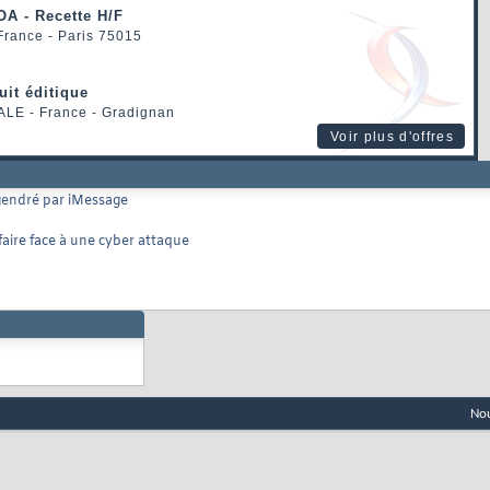
OA - Recette H/F
 France - Paris 75015
uit éditique
ALE
- France - Gradignan
Voir plus d'offres
ngendré par iMessage
aire face à une cyber attaque
Nou