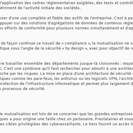
'application des cadres réglementaires exigibles, des tests et contrô
détriment de l'activité initiale des sociétés.
er d'une vue complète et fiable des actifs de l'entreprise. C'est à p
appuyer sur des solutions d'agrégations de données de contenus régle
les efforts de conformité pour plusieurs normes simultanément et d'ap
de façon continue ce travail de « compliance », la mutualisation ne su
ique sous l'angle de la sécurité « by design », avec pour objectif de r
re travailler ensemble des départements jusque-là cloisonnés : respo
tc. C'est une symbiose qu'il faut rechercher pour aboutir à une archit
he par les risques. La mise en place d'une architecture de sécurité e
siques comme les pare-feux, les antivirus ou les logiciels VPN, l'archi
protection de l'infrastructure informatique et permet plus largement 
s processus de sécurité.
 mutualisation est loin de ne concerner que les grandes entreprises
ues a pour origine une faille chez un partenaire. Prestataires et sous-
les cibles privilégiées des cyberassaillants. Le tiers fournit un accès