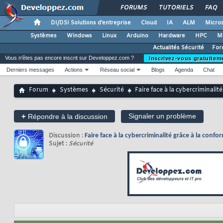
FORUMS
TUTORIELS
FAQ
DI/DSI Solutions d'entreprise
Cloud
IA
ALM
Micros
Systèmes
Windows
Linux
Arduino
Hardware
HPC
M
Actualités Sécurité
For
Vous n'êtes pas encore inscrit sur Developpez.com ?
Inscrivez-vous gratuitem
Derniers messages
Actions
Réseau social
Blogs
Agenda
Chat
Forum
Systèmes
Sécurité
Faire face à la cybercriminalit
+
Signaler un problème
Répondre à la discussion
Discussion :
Faire face à la cybercriminalité grâce à la confo
Sujet :
Sécurité