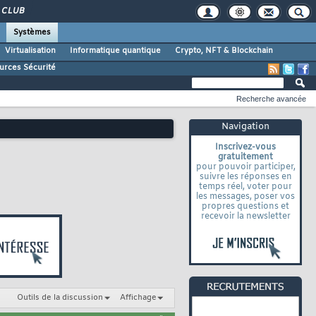
CLUB
Systèmes
Virtualisation
Informatique quantique
Crypto, NFT & Blockchain
urces Sécurité
Recherche avancée
Navigation
Inscrivez-vous
gratuitement
pour pouvoir participer,
suivre les réponses en
temps réel, voter pour
les messages, poser vos
propres questions et
recevoir la newsletter
Outils de la discussion
Affichage