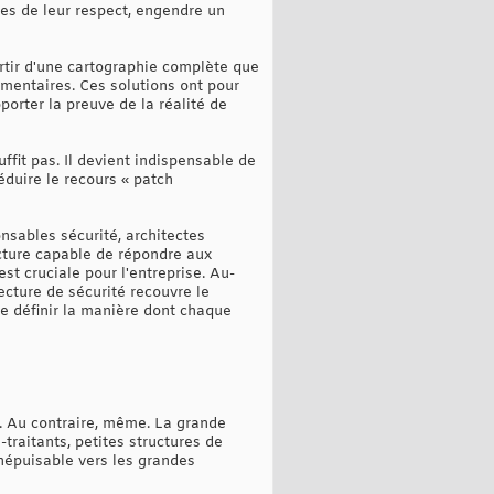
les de leur respect, engendre un
artir d'une cartographie complète que
mentaires. Ces solutions ont pour
porter la preuve de la réalité de
ffit pas. Il devient indispensable de
éduire le recours « patch
nsables sécurité, architectes
ecture capable de répondre aux
st cruciale pour l'entreprise. Au-
tecture de sécurité recouvre le
de définir la manière dont chaque
. Au contraire, même. La grande
traitants, petites structures de
 inépuisable vers les grandes