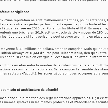
défaut de vigilance
rix d'une réputation ne sont malheureusement pas, pour l'entreprise, 
ntègre en outre les pertes parfois gigantesques de productivité et le
on l'étude réalisée en 2020 par Ponemon Institute et IBM. En moyenne,
contenir une brèche en 2019, soit un « cycle de vie » moyen de 280 jour
r les régulateurs si l'entreprise ne peut prouver avoir mis en place 
n moyenne à 3,8 millions de dollars, amende comprise. Mais qui peut a
British Airways et 18,6M d'euros pour Telecom Italia, rien qu'au titr
lus cher qu'il est mis en exergue à l'occasion d'une attaque informati
O sont pris en étau entre la montée de la cybercriminalité et la multip
nationales comme internationales. Sans compter l'ensemble des standa
 les secteurs d'activité, les zones géographiques occupées et la sensib
n optimisée et architecture de sécurité
pose donc sur la maîtrise des réglementations applicables. Or, il exist
 les mêmes syntaxes ni les mêmes protocoles et n'abordent la sécurité