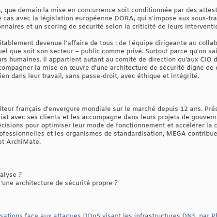
urs, que demain la mise en concurrence soit conditionnée par des attes
le cas avec la législation européenne DORA, qui s'impose aux sous-tr
nnaires et un scoring de sécurité selon la criticité de leurs interventi
itablement devenue l'affaire de tous : de l'équipe dirigeante au collab
 quel que soit son secteur – public comme privé. Surtout parce qu'on sa
rs humaines. Il appartient autant au comité de direction qu'aux CIO 
compagner la mise en œuvre d'une architecture de sécurité digne de 
en dans leur travail, sans passe-droit, avec éthique et intégrité.
iteur français d'envergure mondiale sur le marché depuis 12 ans. Prés
nariat avec ses clients et les accompagne dans leurs projets de gouve
écisions pour optimiser leur mode de fonctionnement et accélérer la c
professionnelles et les organismes de standardisation, MEGA contrib
et ArchiMate.
alyse ?
'une architecture de sécurité propre ?
ations face aux attaques DDoS visant les infrastructures DNS, par Phi