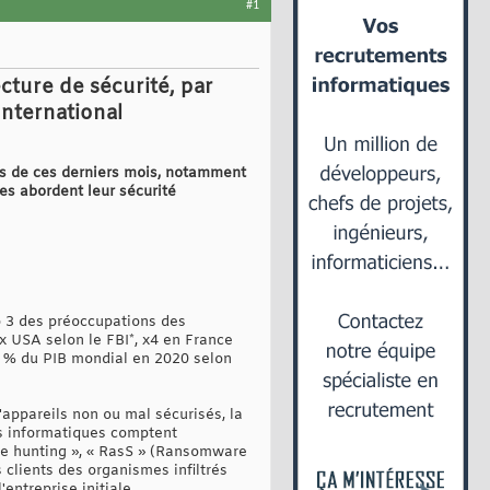
#1
ecture de sécurité, par
nternational
és de ces derniers mois, notamment
ses abordent leur sécurité
op 3 des préoccupations des
ux USA selon le FBI*, x4 en France
 1 % du PIB mondial en 2020 selon
d'appareils non ou mal sécurisés, la
es informatiques comptent
ame hunting », « RasS » (Ransomware
s clients des organismes infiltrés
ntreprise initiale.