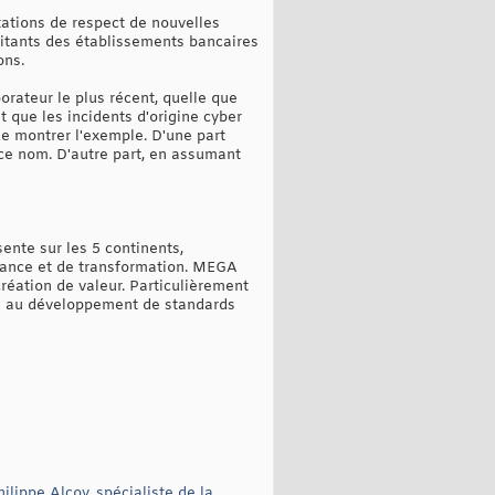
tations de respect de nouvelles
aitants des établissements bancaires
ons.
orateur le plus récent, quelle que
it que les incidents d'origine cyber
de montrer l'exemple. D'une part
ce nom. D'autre part, en assumant
ente sur les 5 continents,
rnance et de transformation. MEGA
réation de valeur. Particulièrement
ue au développement de standards
lippe Alcoy, spécialiste de la