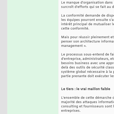
Le manque d'organisation dans l
surcroît d'efforts qui se fait au 
La conformité demande de dispos
les équipes pourront ensuite s'
intérêt principal de mutualiser 
cette conformité.
Mais pour réussir pleinement et 
penser son architecture informat
management ».
Le processus sous-entend de fai
d'entreprise, administrateurs, e
besoins business avec une approc
delà des outils de sécurité clas
système global nécessaire à la 
partie prenante doit exécuter le
Le tiers : le vrai maillon faible
L'ensemble de cette démarche de
majorité des attaques informatiq
consulting et fournisseurs sont 
entreprises.