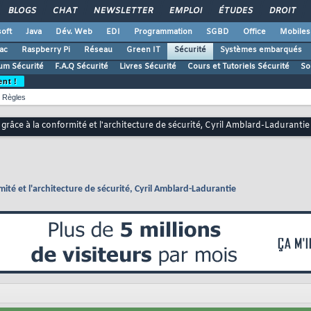
BLOGS
CHAT
NEWSLETTER
EMPLOI
ÉTUDES
DROIT
oft
Java
Dév. Web
EDI
Programmation
SGBD
Office
Mobiles
ac
Raspberry Pi
Réseau
Green IT
Sécurité
Systèmes embarqués
um Sécurité
F.A.Q Sécurité
Livres Sécurité
Cours et Tutoriels Sécurité
So
ent !
Règles
é grâce à la conformité et l'architecture de sécurité, Cyril Amblard-Ladurantie
rmité et l'architecture de sécurité, Cyril Amblard-Ladurantie