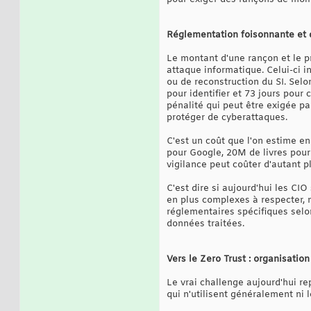
Réglementation foisonnante et 
Le montant d'une rançon et le p
attaque informatique. Celui-ci i
ou de reconstruction du SI. Sel
pour identifier et 73 jours pour 
pénalité qui peut être exigée pa
protéger de cyberattaques.
C'est un coût que l'on estime e
pour Google, 20M de livres pour 
vigilance peut coûter d'autant p
C'est dire si aujourd'hui les CI
en plus complexes à respecter, 
réglementaires spécifiques selon
données traitées.
Vers le Zero Trust : organisatio
Le vrai challenge aujourd'hui re
qui n'utilisent généralement ni