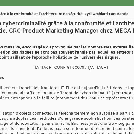
râce à la conformité et l'architecture de sécurité, Cyril Amblard-Ladurantie
 cybercriminalité grâce à la conformité et l'archit
tie, GRC Product Marketing Manager chez MEGA I
tion massive, encouragée ou provoquée par les nombreuses externalit
gestion des risques ne sont pas souvent l'angle par lequel les entrepri
oint saillant de l'approche holistique de l'univers des risques.
[ATTACH=CONFIG] 600797 [/ATTACH]
es
itivement franchi les frontières IT. Elle est aujourd'hui n° 1 dans le t
ation mondiale affiche un taux effarant de cybercriminalité (+800 % a
taines entreprises à la faillite (notamment des PME) et représentant
tilisation d'objets connectés, le téléchargement non autorisé à partir 
e jusqu'à adopter des méthodes d'une grande sophistication. Les pirat
mage et de réputation pour s'enrichir. Business juteux, entre « big g
on », ils n'hésitent d'ailleurs pas à se retourner directement contre le
dre montant, mais plus nombreuses en cas de refus de paiement de l'e