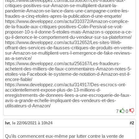
https://www.developpez.com/actu/308567/Les-fraudes-aux-
critiques-positives-sur-Amazon-se-multiplient-durant-la-
pandemie-Amazon-se-lance-dans-une-campagne-contre-les-
fraudes-a-cinq-etoiles-apres-la-publication-d-une-enquete/
https://www.developpez.com/actu/310372/Amazon-complice-
de-la-fraude-aux-critiques-positives-Colin-Persival-se-voit-
proposer-10-s-il-donne-5-etoiles-mais-Amazon-s-oppose-a-ce-
qu-il-denonce-le-comportement-du-vendeur-sur-sa-plateforme/
https://www.developpez.com/actu/312652/Les-sites-Web-
offrant-des-services-de-fausses-critiques-de-produits-en-vente-
sur-Amazon-se-multiplient-vers-l-emergence-de-fake-reviews-
as-a-service/
https://www.developpez.com/actu/256167/Les-fraudeurs-
achetent-des-milliers-de-faux-commentaires-Amazon-notes-5-
etoiles-via-Facebook-le-systeme-de-notation-d-Amazon-est-il-
encore-fiable/
https://www.developpez.com/actu/314917/Des-escrocs-ont-
accidentellement-expose-plus-de-13-millions-d-
enregistrements-de-donnees-liees-a-une-escroquerie-de-faux-
avis-a-grande-echelle-impliquant-des-vendeurs-et-des-
utilisateurs-d-Amazon/
7
0
lvr
,
le 22/06/2021 à 10h24
#2
Qu'ils commencent eux-même par lutter contre la vente de