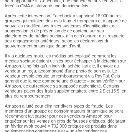
de réapparaître ». Cependant, une enquête de suivi en 2021 a
forcé la CMA à intervenir une deuxième fois.
Après cette intervention, Facebook a supprimé 16 000 autres
groupes qui traitaient des avis faux et trompeurs et a apporté de
nouvelles modifications à ses systèmes d'identification, de
suppression et de prévention de ce contenu sur ses
plateformes de médias sociaux afin de s'assurer qu'il respecte
ses engagements antérieurs, selon les déclarations du
gouvernement britannique datant d'avril.
Il y a quelques mois, les médias ont expliqué comment les
médias sociaux étaient utilisés pour échapper à la détection sur
Amazon. Une fois qu'un individu achète l'article, il envoie au
vendeur un reçu, accompagné d'une photo de son avis. Le
vendeur envoie ensuite un remboursement via PayPal. Cela
garantit que la note comporte une étiquette « achat vérifié » sur
Amazon, ce qui renforce sa supposée authenticité. Certains
vendeurs paient des frais supplémentaires, entre 2 $ et 15 $, en
plus du remboursement.
Amazon a lutté pour éliminer divers types de fraude. Les
membres d'un groupe de consommateurs britannique se sont
récemment fait passer pour des vendeurs Amazon pour
enquêter sur les ventes en gros de fausses critiques, déclarant
en février avoir trouvé « 702 000 critiques de produits dans
seulement cinq entreprises » et « un site vendant des