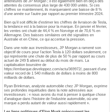
antérieures de JP Morgan ; il est également bien en deçà des
attentes du consensus plus large de 430 000 unités. Si ces
chiffres se maintiennent, ils marqueraient une baisse de 8 %
d'une année sur l'autre par rapport au premier trimestre 2024.
Bien qu'il soit difficile d'estimer les chiffres de livraison de Tesla,
la tendance est à la baisse pour la marque. En janvier et février,
les ventes ont chuté de 44,4 % en Norvège et de 70,6 % en
Allemagne. Des baisses similaires ont été signalées en
Australie et en Chine, ce qui accentue la pression.
Dans une note aux investisseurs, JP Morgan a ramené son
objectif de cours pour l'action Tesla à 120 dollars seulement, ce
qui représente une chute de plus de 50 % par rapport au cours
actuel de 249 $ atteint au début du mois de mars. La
capitalisation boursière de
https://embarque.developpez.com/actu/369972/, passant d'une
valeur record de 1 540 milliards de dollars à moins de 800
milliards de dollars.
Ryan Brinkman, analyste automobile chez JP Morgan, exprime
ses profondes inquiétudes dans la note adressées aux
investisseurs : « nous avons du mal à penser à quelque chose
d'analogue dans l'histoire de l'industrie automobile, où une
marque a perdu autant de valeur aussi rapidement ».
Les liens politiques d'Elon Musk préoccupent les