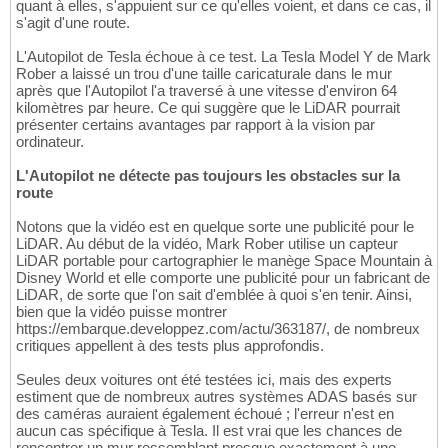
quant à elles, s'appuient sur ce qu'elles voient, et dans ce cas, il
s'agit d'une route.
L'Autopilot de Tesla échoue à ce test. La Tesla Model Y de Mark
Rober a laissé un trou d'une taille caricaturale dans le mur
après que l'Autopilot l'a traversé à une vitesse d'environ 64
kilomètres par heure. Ce qui suggère que le LiDAR pourrait
présenter certains avantages par rapport à la vision par
ordinateur.
L'Autopilot ne détecte pas toujours les obstacles sur la
route
Notons que la vidéo est en quelque sorte une publicité pour le
LiDAR. Au début de la vidéo, Mark Rober utilise un capteur
LiDAR portable pour cartographier le manège Space Mountain à
Disney World et elle comporte une publicité pour un fabricant de
LiDAR, de sorte que l'on sait d'emblée à quoi s'en tenir. Ainsi,
bien que la vidéo puisse montrer
https://embarque.developpez.com/actu/363187/, de nombreux
critiques appellent à des tests plus approfondis.
Seules deux voitures ont été testées ici, mais des experts
estiment que de nombreux autres systèmes ADAS basés sur
des caméras auraient également échoué ; l'erreur n'est en
aucun cas spécifique à Tesla. Il est vrai que les chances de
rencontrer un mur ressemblant presque exactement à une