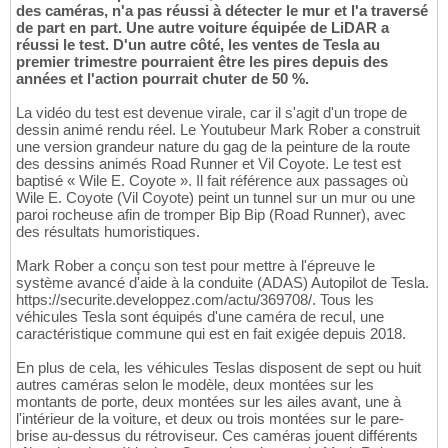
des caméras, n'a pas réussi à détecter le mur et l'a traversé
de part en part. Une autre voiture équipée de LiDAR a
réussi le test. D'un autre côté, les ventes de Tesla au
premier trimestre pourraient être les pires depuis des
années et l'action pourrait chuter de 50 %.
La vidéo du test est devenue virale, car il s'agit d'un trope de
dessin animé rendu réel. Le Youtubeur Mark Rober a construit
une version grandeur nature du gag de la peinture de la route
des dessins animés Road Runner et Vil Coyote. Le test est
baptisé « Wile E. Coyote ». Il fait référence aux passages où
Wile E. Coyote (Vil Coyote) peint un tunnel sur un mur ou une
paroi rocheuse afin de tromper Bip Bip (Road Runner), avec
des résultats humoristiques.
Mark Rober a conçu son test pour mettre à l'épreuve le
système avancé d'aide à la conduite (ADAS) Autopilot de Tesla.
https://securite.developpez.com/actu/369708/. Tous les
véhicules Tesla sont équipés d'une caméra de recul, une
caractéristique commune qui est en fait exigée depuis 2018.
En plus de cela, les véhicules Teslas disposent de sept ou huit
autres caméras selon le modèle, deux montées sur les
montants de porte, deux montées sur les ailes avant, une à
l'intérieur de la voiture, et deux ou trois montées sur le pare-
brise au-dessus du rétroviseur. Ces caméras jouent différents