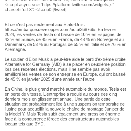
<script async src="https://platform.twitter.com/widgets.js"
charset="utf-8"></script>[/tweet]
Et ce n'est pas seulement aux États-Unis.
https://embarque.developpez.com/actu/368766/. En février
2024, les ventes de Tesla ont baissé de 10 % en Espagne, de
42 % en Suède, de 45 % en France, de 48 % en Norvège et au
Danemark, de 53 % au Portugal, de 55 % en Italie et de 76 % en
Allemagne.
Le soutien d'Elon Musk a peut-être aidé le parti d'extrême droite
Alternative for Germany (AfD) à se placer en deuxième position
lors des récentes élections, mais il ne semble pas avoir
amélioré les ventes de son entreprise en Europe, qui ont baissé
de 45 % en janvier 2025 d'une année sur l'autre.
En Chine, le plus grand marché automobile du monde, Tesla est
en perte de vitesse. L'entreprise a reculé au cours des cinq
derniers mois en glissement annuel. Une partie de cette
situation est probablement liée à une suspension temporaire de
l'usine pour accueillir la nouvelle chaîne de montage Juniper de
la Model Y. Mais Tesla subit également une pression énorme
face à la concurrence féroce des constructeurs automobiles
locaux tels que BYD.