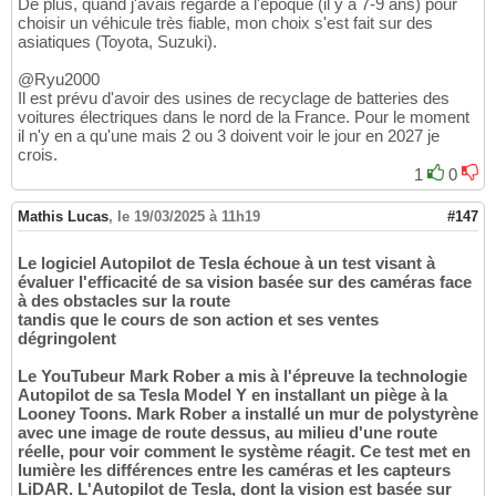
De plus, quand j'avais regardé à l'époque (il y a 7-9 ans) pour
choisir un véhicule très fiable, mon choix s'est fait sur des
asiatiques (Toyota, Suzuki).
@Ryu2000
Il est prévu d'avoir des usines de recyclage de batteries des
voitures électriques dans le nord de la France. Pour le moment
il n'y en a qu'une mais 2 ou 3 doivent voir le jour en 2027 je
crois.
1
0
Mathis Lucas
,
le 19/03/2025 à 11h19
#147
Le logiciel Autopilot de Tesla échoue à un test visant à
évaluer l'efficacité de sa vision basée sur des caméras face
à des obstacles sur la route
tandis que le cours de son action et ses ventes
dégringolent
Le YouTubeur Mark Rober a mis à l'épreuve la technologie
Autopilot de sa Tesla Model Y en installant un piège à la
Looney Toons. Mark Rober a installé un mur de polystyrène
avec une image de route dessus, au milieu d'une route
réelle, pour voir comment le système réagit. Ce test met en
lumière les différences entre les caméras et les capteurs
LiDAR. L'Autopilot de Tesla, dont la vision est basée sur