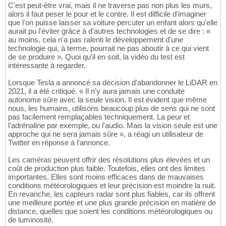
C'est peut-être vrai, mais il ne traverse pas non plus les murs,
alors il faut peser le pour et le contre. Il est difficile d'imaginer
que l'on puisse laisser sa voiture percuter un enfant alors qu'elle
aurait pu l'éviter grâce à d'autres technologies et de se dire : «
au moins, cela n'a pas ralenti le développement d'une
technologie qui, à terme, pourrait ne pas aboutir à ce qui vient
de se produire ». Quoi qu'il en soit, la vidéo du test est
intéressante à regarder.
Lorsque Tesla a annoncé sa décision d'abandonner le LiDAR en
2021, il a été critiqué. « Il n'y aura jamais une conduite
autonome sûre avec la seule vision. Il est évident que même
nous, les humains, utilisons beaucoup plus de sens qui ne sont
pas facilement remplaçables techniquement. La peur et
l'adrénaline par exemple, ou l'audio. Mais la vision seule est une
approche qui ne sera jamais sûre », a réagi un utilisateur de
Twitter en réponse à l'annonce.
Les caméras peuvent offrir des résolutions plus élevées et un
coût de production plus faible. Toutefois, elles ont des limites
importantes. Elles sont moins efficaces dans de mauvaises
conditions météorologiques et leur précision est moindre la nuit.
En revanche, les capteurs radar sont plus fiables, car ils offrent
une meilleure portée et une plus grande précision en matière de
distance, quelles que soient les conditions météorologiques ou
de luminosité.