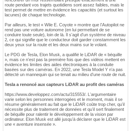
route pendant vos trajets quotidiens sont assez faibles, mais le
test permet de mettre en évidence les capacités (et surtout les
lacunes) de chaque technologie.
Par ailleurs, le test « Wile E. Coyote » montre que l'Autopilot ne
rend pas une voiture autonome (en lui permettant de se
conduire toute seule), loin de là. Il s'agit d'un système de niveau
2, ce qui signifie que le conducteur doit garder constamment les
deux yeux sur la route et les deux mains sur le volant.
Le PDG de Tesla, Elon Musk, a qualifié le LiDAR de « béquille
», mais ce n'est pas la première fois que des vidéos mettent en
évidence les limites des aides électroniques à la conduite
basées sur des caméras. En 2022, une Tesla Model Y n'a pas
détecté un mannequin qui se tenait au milieu d'une route de nuit.
Tesla a renoncé aux capteurs LiDAR au profit des caméras
https://www.developpez.com/actu/315553/. L'argumentaire
varie selon les personnes interrogées et le moment, mais il se
résume généralement au fait que le LiDAR coûte trop cher, qu'il
nécessite plus de traitement de données et qu'il sert finalement
de béquille pour ralentir le développement de la vision par
ordinateur. Elon Musk est allé jusqu'à déclarer que le LiDAR est
une « aventure insensée ».