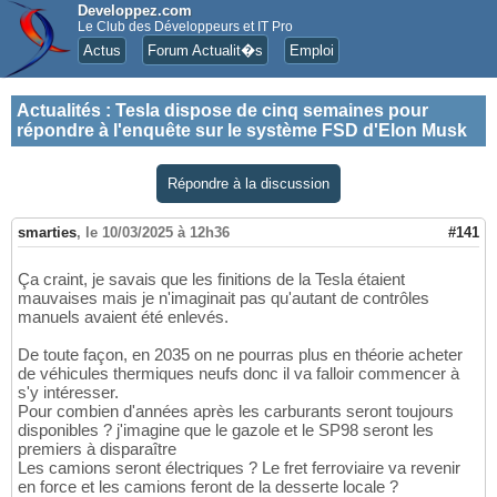
Developpez.com
Le Club des Développeurs et IT Pro
Actus
Forum Actualit�s
Emploi
Actualités
:
Tesla dispose de cinq semaines pour
répondre à l'enquête sur le système FSD d'Elon Musk
Répondre à la discussion
smarties
,
le 10/03/2025 à 12h36
#141
Ça craint, je savais que les finitions de la Tesla étaient
mauvaises mais je n'imaginait pas qu'autant de contrôles
manuels avaient été enlevés.
De toute façon, en 2035 on ne pourras plus en théorie acheter
de véhicules thermiques neufs donc il va falloir commencer à
s'y intéresser.
Pour combien d'années après les carburants seront toujours
disponibles ? j'imagine que le gazole et le SP98 seront les
premiers à disparaître
Les camions seront électriques ? Le fret ferroviaire va revenir
en force et les camions feront de la desserte locale ?