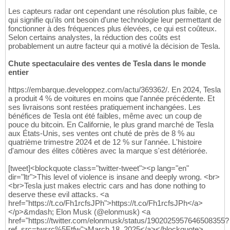
Les capteurs radar ont cependant une résolution plus faible, ce
qui signifie qu'ils ont besoin d'une technologie leur permettant de
fonctionner à des fréquences plus élevées, ce qui est coûteux.
Selon certains analystes, la réduction des coûts est
probablement un autre facteur qui a motivé la décision de Tesla.
Chute spectaculaire des ventes de Tesla dans le monde
entier
https://embarque.developpez.com/actu/369362/. En 2024, Tesla
a produit 4 % de voitures en moins que l'année précédente. Et
ses livraisons sont restées pratiquement inchangées. Les
bénéfices de Tesla ont été faibles, même avec un coup de
pouce du bitcoin. En Californie, le plus grand marché de Tesla
aux États-Unis, ses ventes ont chuté de près de 8 % au
quatrième trimestre 2024 et de 12 % sur l'année. L'histoire
d'amour des élites côtières avec la marque s'est détériorée.
[tweet]<blockquote class="twitter-tweet"><p lang="en"
dir="ltr">This level of violence is insane and deeply wrong. <br>
<br>Tesla just makes electric cars and has done nothing to
deserve these evil attacks. <a
href="https://t.co/Fh1rcfsJPh">https://t.co/Fh1rcfsJPh</a>
</p>&mdash; Elon Musk (@elonmusk) <a
href="https://twitter.com/elonmusk/status/1902025957646508355?
ref_src=twsrc%5Etfw">March 18, 2025</a></blockquote>