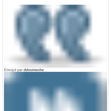
Envoyé par
ddoumeche