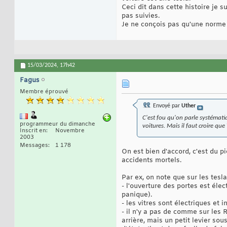
Ceci dit dans cette histoire je s
pas suivies.
Je ne conçois pas qu'une norme de
15/03/2024,
17h42
Fagus
Membre éprouvé
Envoyé par
Uther
C'est fou qu'on parle systématiq
programmeur du dimanche
voitures. Mais il faut croire que T
Inscrit en
Novembre
2003
Messages
1 178
On est bien d'accord, c'est du p
accidents mortels.
Par ex, on note que sur les tesl
- l'ouverture des portes est éle
panique).
- les vitres sont électriques e
- il n'y a pas de comme sur les 
arrière, mais un petit levier so