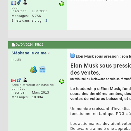
pdg
Inscrit en
Juin 2003
Messages
5 756
Billets dans le blog
3
08/04/2024,
18h13
Stéphane le calme
Elon Musk sous pression : son le
Inactif
Elon Musk sous pressio
des ventes,
un tribunal du Delaware annule sa rémunér
Administrateur de base de
Le leadership d’Elon Musk, fond
données
Inscrit en
Mars 2013
cours des dernières années, de
Messages
10 084
ventes de voitures baissent, et 
Un nombre croissant d'investisse
fonctionner en tant que PDG « à 
Les actionnaires devraient vote
Delaware a annulé une approbati