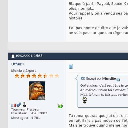
Blaque à part : Paypal, Space X
plus, normal...
Pour rappel Elon a vendu ses pa
histoire...
J'ai pas honte de dire que je va
ne suis pas sur que son règne a
15/03/2024,
05h56
Uther
Membre Expert
Envoyé par
Mingolito
Oui et alors, c'est peut être le 
Ah mais oui selon toi c'est des 
Mais toi non, tu fais pas partie
Tourneur Fraiseur
Inscrit en
Avril 2002
Tu remarqueras que j'ai dis "on"
Messages
4 781
en fait il n'y a pas moyen de l'êt
Mais je trouve quand même norma