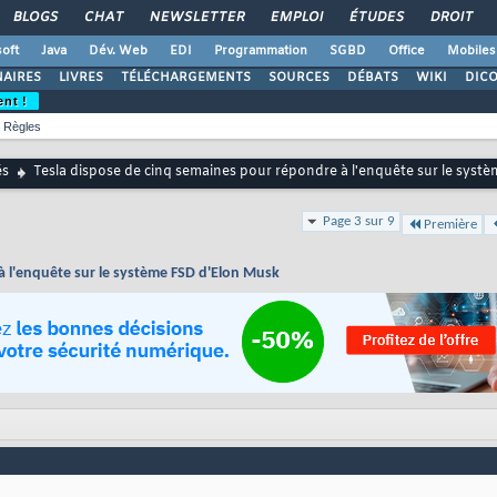
BLOGS
CHAT
NEWSLETTER
EMPLOI
ÉTUDES
DROIT
oft
Java
Dév. Web
EDI
Programmation
SGBD
Office
Mobiles
AIRES
LIVRES
TÉLÉCHARGEMENTS
SOURCES
DÉBATS
WIKI
DIC
ent !
Règles
és
Tesla dispose de cinq semaines pour répondre à l'enquête sur le syst
Page 3 sur 9
Première
à l'enquête sur le système FSD d'Elon Musk