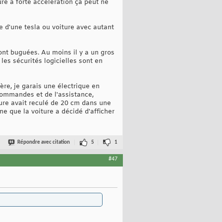
ure à forte accélération ça peut ne
e d'une tesla ou voiture avec autant
ont buguées. Au moins il y a un gros
les sécurités logicielles sont en
ère, je garais une électrique en
commandes et de l'assistance,
iture avait reculé de 20 cm dans une
e que la voiture a décidé d'afficher
Répondre avec citation
5
1
#47