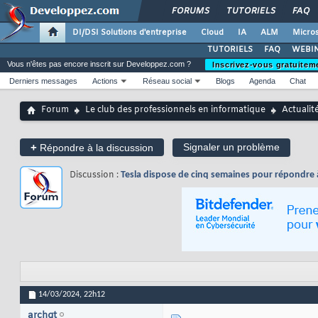
FORUMS
TUTORIELS
FAQ
DI/DSI Solutions d'entreprise
Cloud
IA
ALM
Micros
TUTORIELS
FAQ
WEBIN
Vous n'êtes pas encore inscrit sur Developpez.com ?
Inscrivez-vous gratuitem
Derniers messages
Actions
Réseau social
Blogs
Agenda
Chat
Forum
Le club des professionnels en informatique
Actualit
+
Signaler un problème
Répondre à la discussion
Discussion :
Tesla dispose de cinq semaines pour répondre 
14/03/2024,
22h12
archqt