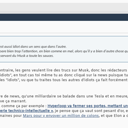
st aussi idiot dans un sens que dans l'autre.
re bien trop l'attention, en bien comme en mal, alors qu'il y a bien d'autre chose qui l
n servant du Musk a toute les sauces.
contraire, les gens veulent lire des trucs sur Musk, donc les rédacteurs 
"idiots", en tout cas toi même tu as donc cliqué sur la news puisque t
des "idiots", vu que tu traites tous les autres d'idiots ça fait forcéme
e de news, qu'une milliardaire se balade dans une Tesla et en meure, 
ouve ça marrant.
, comme ça par exemple :
Hyperloop va fermer ses portes, mettant un
erie technico-intellectuelle »
, je pense que ça vaut sont pesant d'or, e
emaines pour
Mars pour y envoyer un million de colons
, et que Elon a 