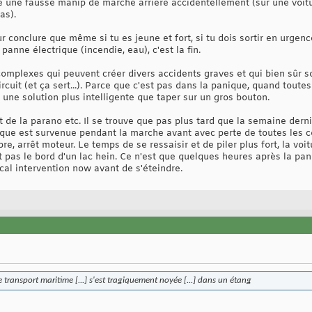
aire une fausse manip de marche arrière accidentellement (sur une voit
as).
 conclure que même si tu es jeune et fort, si tu dois sortir en urgenc
anne électrique (incendie, eau), c'est la fin.
complexes qui peuvent créer divers accidents graves et qui bien sûr s
uit (et ça sert...). Parce que c'est pas dans la panique, quand toutes 
r une solution plus intelligente que taper sur un gros bouton.
t de la parano etc. Il se trouve que pas plus tard que la semaine derni
ique est survenue pendant la marche avant avec perte de toutes les 
e, arrêt moteur. Le temps de se ressaisir et de piler plus fort, la vo
pas le bord d'un lac hein. Ce n'est que quelques heures après la pann
cal intervention now avant de s'éteindre.
e transport maritime [...] s'est tragiquement noyée [...] dans un étang