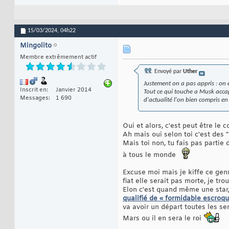
15/03/2024,
04h22
Mingolito
Membre extrêmement actif
Envoyé par
Uther
Justement on a pas appris : on e
Inscrit en
Janvier 2014
Tout ce qui touche a Musk accapa
Messages
1 690
d'actualité l'on bien compris e
Oui et alors, c'est peut être le 
Ah mais oui selon toi c'est des 
Mais toi non, tu fais pas partie 
à tous le monde
Excuse moi mais je kiffe ce genr
fiat elle serait pas morte, je tr
Elon c'est quand même une star
qualifié de « formidable escroqu
va avoir un départ toutes les s
Mars ou il en sera le roi