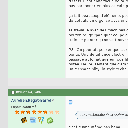
d'états. Il est donc facile de f
pas pardonner, en plus ça cale p
ça fait beaucoup d'éléments pour
de défauts en urgence avec une p
Je travaille avec des machines 
bouton rouge "panique" coupe circ
train de planter qu'on va trouve
PS : On pourrait penser que c'es
pente. Une défaillance électron
passage automatique en roue libr
butée. Heureusement que c'était 
un message sibyllin style techni
18/03/2024,
14h46
Aurelien.Regat-Barrel
Expert confirmé
PDG milliardaire de la société d
c'est quand même pas banal