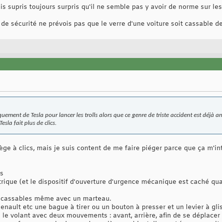
uis supris toujours surpris qu'il ne semble pas y avoir de norme sur le
 sécurité ne prévois pas que le verre d'une voiture soit cassable de l'
uement de Tesla pour lancer les trolls alors que ce genre de triste accident est déjà 
esla fait plus de clics.
iège à clics, mais je suis content de me faire piéger parce que ça m'i
as
ctrique (et le dispositif d'ouverture d'urgence mécanique est caché qu
t incassables même avec un marteau.
Renault etc une bague à tirer ou un bouton à presser et un levier à gl
us le volant avec deux mouvements : avant, arrière, afin de se déplacer