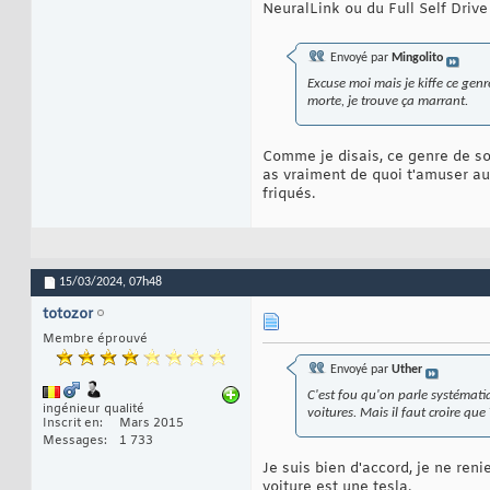
NeuralLink ou du Full Self Drive
Envoyé par
Mingolito
Excuse moi mais je kiffe ce genr
morte, je trouve ça marrant.
Comme je disais, ce genre de sou
as vraiment de quoi t'amuser au
friqués.
15/03/2024,
07h48
totozor
Membre éprouvé
Envoyé par
Uther
C'est fou qu'on parle systématiq
ingénieur qualité
voitures. Mais il faut croire que T
Inscrit en
Mars 2015
Messages
1 733
Je suis bien d'accord, je ne ren
voiture est une tesla.