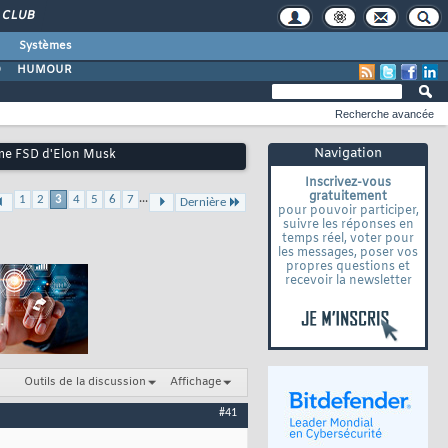
CLUB
Systèmes
O
HUMOUR
Recherche avancée
Navigation
ème FSD d'Elon Musk
Inscrivez-vous
gratuitement
...
1
2
3
4
5
6
7
Dernière
pour pouvoir participer,
suivre les réponses en
temps réel, voter pour
les messages, poser vos
propres questions et
recevoir la newsletter
Outils de la discussion
Affichage
#41