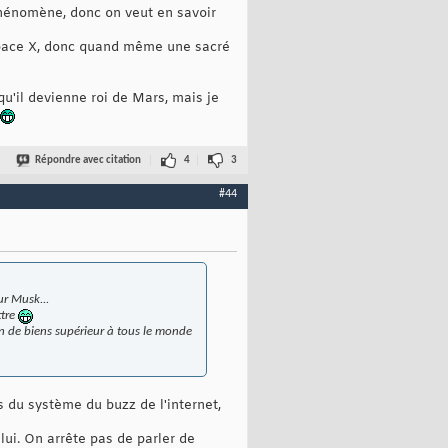
phénomène, donc on veut en savoir
 Space X, donc quand même une sacré
qu'il devienne roi de Mars, mais je
Répondre avec citation
4
3
#44
ur Musk...
ttre
'un de biens supérieur à tous le monde
s du système du buzz de l'internet,
ui. On arrête pas de parler de