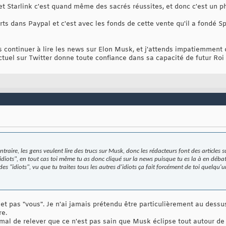
 et Starlink c'est quand même des sacrés réussites, et donc c'est un 
rts dans Paypal et c'est avec les fonds de cette vente qu'il a fondé
is continuer à lire les news sur Elon Musk, et j'attends impatiemment 
ctuel sur Twitter donne toute confiance dans sa capacité de futur Roi
contraire, les gens veulent lire des trucs sur Musk, donc les rédacteurs font des articles s
"idiots", en tout cas toi même tu as donc cliqué sur la news puisque tu es la à en déba
 des "idiots", vu que tu traites tous les autres d'idiots ça fait forcément de toi quelqu
 et pas "vous". Je n'ai jamais prétendu être particulièrement au dessu
re.
l de relever que ce n'est pas sain que Musk éclipse tout autour de l