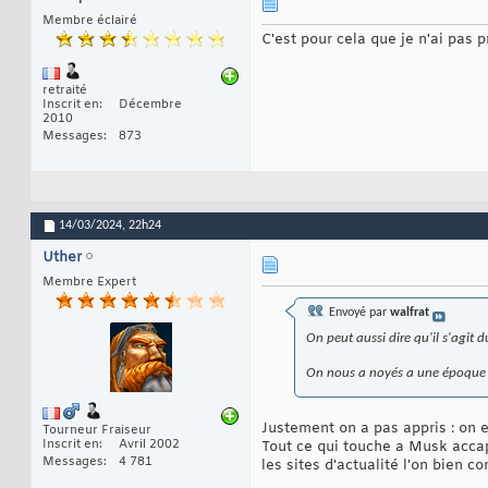
Membre éclairé
C'est pour cela que je n'ai pas p
retraité
Inscrit en
Décembre
2010
Messages
873
14/03/2024,
22h24
Uther
Membre Expert
Envoyé par
walfrat
On peut aussi dire qu'il s'agit
On nous a noyés a une époque sur
Justement on a pas appris : on e
Tourneur Fraiseur
Inscrit en
Avril 2002
Tout ce qui touche a Musk accapa
Messages
4 781
les sites d'actualité l'on bien 