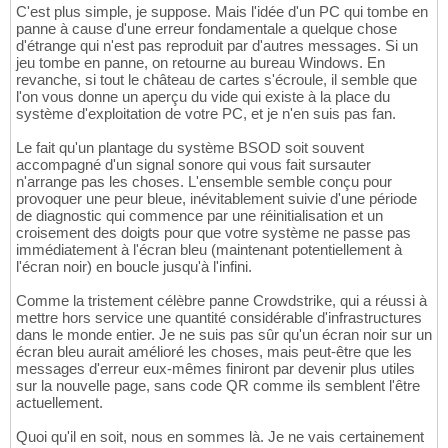
C'est plus simple, je suppose. Mais l'idée d'un PC qui tombe en
panne à cause d'une erreur fondamentale a quelque chose
d'étrange qui n'est pas reproduit par d'autres messages. Si un
jeu tombe en panne, on retourne au bureau Windows. En
revanche, si tout le château de cartes s'écroule, il semble que
l'on vous donne un aperçu du vide qui existe à la place du
système d'exploitation de votre PC, et je n'en suis pas fan.
Le fait qu'un plantage du système BSOD soit souvent
accompagné d'un signal sonore qui vous fait sursauter
n'arrange pas les choses. L'ensemble semble conçu pour
provoquer une peur bleue, inévitablement suivie d'une période
de diagnostic qui commence par une réinitialisation et un
croisement des doigts pour que votre système ne passe pas
immédiatement à l'écran bleu (maintenant potentiellement à
l'écran noir) en boucle jusqu'à l'infini.
Comme la tristement célèbre panne Crowdstrike, qui a réussi à
mettre hors service une quantité considérable d'infrastructures
dans le monde entier. Je ne suis pas sûr qu'un écran noir sur un
écran bleu aurait amélioré les choses, mais peut-être que les
messages d'erreur eux-mêmes finiront par devenir plus utiles
sur la nouvelle page, sans code QR comme ils semblent l'être
actuellement.
Quoi qu'il en soit, nous en sommes là. Je ne vais certainement