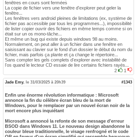
fenêtres en cours sont fermées
La copie de fichier vers une fenêtre d'explorer peut geler la
fenêtre...
Les fenêtres vers android pleines de limitations (ex, système de
fichier pas accessible par tous les programmes...), impossibilité
de lister copier ouvrir des fichiers en même temps comme si on
était sur un os mono-tâche...
Et même un bug qui existe depuis windows 98 au moins.
Normalement, on peut aller à un fichier dans une fenêtre en
saisissant au clavier sur le fond d'un dossier le début du nom du
fichier, mais parfois ça plante et ça change le répertoire...
Sans compter les gels complets d'explorer avec instabilité de
l'os quand le lecteur CD essaie de lire certains fichiers rayés...
2
1
Jade Emy
,
le 31/03/2025 à 20h39
#1343
Enfin une énorme révolution informatique : Microsoft
annonce la fin du célèbre écran bleu de la mort de
Windows, pour le remplacer par un nouvel écran noir de la
mort encore plus inquiétant
Microsoft a annoncé la refonte de son message d'erreur
BSOD dans Windows 11. Le nouveau design abandonne la
couleur bleue traditionnelle, le visage renfrogné et le code
QR en faveur d'un écran simplifié qui ressemble beaucoup