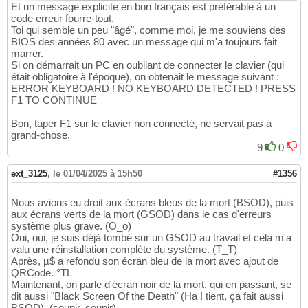
Et un message explicite en bon français est préférable à un
code erreur fourre-tout.
Toi qui semble un peu "âgé", comme moi, je me souviens des
BIOS des années 80 avec un message qui m'a toujours fait
marrer.
Si on démarrait un PC en oubliant de connecter le clavier (qui
était obligatoire à l'époque), on obtenait le message suivant :
ERROR KEYBOARD ! NO KEYBOARD DETECTED ! PRESS
F1 TO CONTINUE
Bon, taper F1 sur le clavier non connecté, ne servait pas à
grand-chose.
9
0
ext_3125
,
le 01/04/2025 à 15h50
#1356
Nous avions eu droit aux écrans bleus de la mort (BSOD), puis
aux écrans verts de la mort (GSOD) dans le cas d'erreurs
système plus grave. (O_o)
Oui, oui, je suis déjà tombé sur un GSOD au travail et cela m'a
valu une réinstallation complète du système. (T_T)
Après, µ$ a refondu son écran bleu de la mort avec ajout de
QRCode. °TL
Maintenant, on parle d'écran noir de la mort, qui en passant, se
dit aussi "Black Screen Of the Death" (Ha ! tient, ça fait aussi
BSOD). (soupir, soupir)