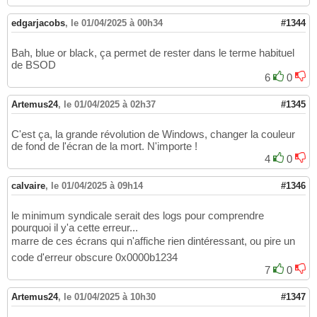
edgarjacobs
,
le 01/04/2025 à 00h34
#1344
Bah, blue or black, ça permet de rester dans le terme habituel
de BSOD
6
0
Artemus24
,
le 01/04/2025 à 02h37
#1345
C'est ça, la grande révolution de Windows, changer la couleur
de fond de l'écran de la mort. N'importe !
4
0
calvaire
,
le 01/04/2025 à 09h14
#1346
le minimum syndicale serait des logs pour comprendre
pourquoi il y'a cette erreur...
marre de ces écrans qui n'affiche rien dintéressant, ou pire un
code d'erreur obscure 0x0000b1234
7
0
Artemus24
,
le 01/04/2025 à 10h30
#1347