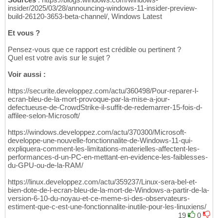
insider/2025/03/28/announcing-windows-11-insider-preview-
build-26120-3653-beta-channel/, Windows Latest
Et vous ?
Pensez-vous que ce rapport est crédible ou pertinent ?
Quel est votre avis sur le sujet ?
Voir aussi :
https://securite.developpez.com/actu/360498/Pour-reparer-l-
ecran-bleu-de-la-mort-provoque-par-la-mise-a-jour-
defectueuse-de-CrowdStrike-il-suffit-de-redemarrer-15-fois-d-
affilee-selon-Microsoft/
https://windows.developpez.com/actu/370300/Microsoft-
developpe-une-nouvelle-fonctionnalite-de-Windows-11-qui-
expliquera-comment-les-limitations-materielles-affectent-les-
performances-d-un-PC-en-mettant-en-evidence-les-faiblesses-
du-GPU-ou-de-la-RAM/
https://linux.developpez.com/actu/359237/Linux-sera-bel-et-
bien-dote-de-l-ecran-bleu-de-la-mort-de-Windows-a-partir-de-la-
version-6-10-du-noyau-et-ce-meme-si-des-observateurs-
estiment-que-c-est-une-fonctionnalite-inutile-pour-les-linuxiens/
19
0