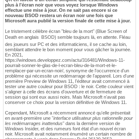
plus à l'écran noir que vous voyez lorsque Windows
effectue une mise à jour. On ne sait pas encore si ce
nouveau BSOD restera un écran noir une fois que
Microsoft aura publié la version finale de cette mise à jour.
Le tristement célèbre écran "bleu de la mort" (Blue Screen of
Death en anglais  BSOD) semble toujours là, en attente. Fléau
des joueurs sur PC et des informaticiens, il se cache au loin,
semblant attendre le bon moment pour vous gâcher la journée.
En 2021,
https://windows.developpez.com/actu/316481/Windows-11-
pourrait-sonner-le-glas-de-l-ecran-bleu-de-la-mort-et-le-
remplacer-par-un-ecran-noir/, synonyme de l'occurrence d'un
problème qui nécessite un redémarrage de l'appareil. Lors d'une
première Preview de Windows 11, l'éditeur avait commencé à
tester une autre couleur pour BSOD : le noir. Cette couleur vient
s'aligner à celle des écrans d'ouverture et de fermeture de
session qui sont eux aussi noirs. Mais Microsoft n'avait pas
conserver ce choix pour la version définitive de Windows 11.
Cependant, Microsoft a récemment annoncé qu'elle présentait
en avant-première une "
interface utilisateur plus rationnelle pour
les redémarrages inattendus
" dans la dernière version de
Windows Insider, et des rumeurs font état d'un nouvel écran
noir. Microsoft avait notamment énuméré un certain nombre de