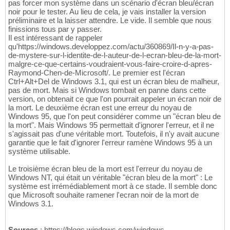
pas forcer mon système dans un scénario d'écran bleu/écran
noir pour le tester. Au lieu de cela, je vais installer la version
préliminaire et la laisser attendre. Le vide. Il semble que nous
finissions tous par y passer.
Il est intéressant de rappeler
qu'https://windows.developpez.com/actu/360869/Il-n-y-a-pas-
de-mystere-sur-l-identite-de-l-auteur-de-l-ecran-bleu-de-la-mort-
malgre-ce-que-certains-voudraient-vous-faire-croire-d-apres-
Raymond-Chen-de-Microsoft/. Le premier est l'écran
Ctrl+Alt+Del de Windows 3.1, qui est un écran bleu de malheur,
pas de mort. Mais si Windows tombait en panne dans cette
version, on obtenait ce que l'on pourrait appeler un écran noir de
la mort. Le deuxième écran est une erreur du noyau de
Windows 95, que l'on peut considérer comme un "écran bleu de
la mort". Mais Windows 95 permettait d'ignorer l'erreur, et il ne
s'agissait pas d'une véritable mort. Toutefois, il n'y avait aucune
garantie que le fait d'ignorer l'erreur ramène Windows 95 à un
système utilisable.
Le troisième écran bleu de la mort est l'erreur du noyau de
Windows NT, qui était un véritable "écran bleu de la mort" : Le
système est irrémédiablement mort à ce stade. Il semble donc
que Microsoft souhaite ramener l'ecran noir de la mort de
Windows 3.1.
Sources
: https://blogs.windows.com/windows-