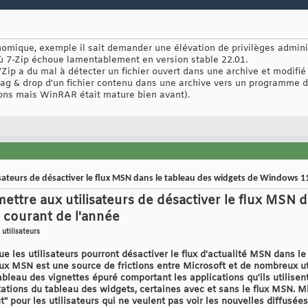
nomique, exemple il sait demander une élévation de privilèges admin
où 7-Zip échoue lamentablement en version stable 22.01.
Zip a du mal à détecter un fichier ouvert dans une archive et modifié 
drag & drop d'un fichier contenu dans une archive vers un programme d
ions mais WinRAR était mature bien avant).
isateurs de désactiver le flux MSN dans le tableau des widgets de Windows 1
ettre aux utilisateurs de désactiver le flux MSN 
 courant de l'année
utilisateurs
e les utilisateurs pourront désactiver le flux d'actualité MSN dans 
flux MSN est une source de frictions entre Microsoft et de nombreux u
ableau des vignettes épuré comportant les applications qu'ils utilisent
tations du tableau des widgets, certaines avec et sans le flux MSN. Mi
" pour les utilisateurs qui ne veulent pas voir les nouvelles diffusée