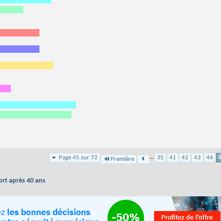
...
Page 45 sur 72
35
41
42
43
44
Première
ort après 40 ans