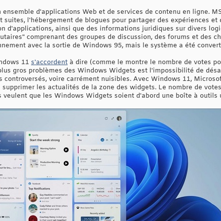
 ensemble d'applications Web et de services de contenu en ligne. 
et suites, l'hébergement de blogues pour partager des expériences et 
on d'applications, ainsi que des informations juridiques sur divers logi
taires" comprenant des groupes de discussion, des forums et des ch
onnement avec la sortie de Windows 95, mais le système a été convert
indows 11
s'accordent
à dire (comme le montre le nombre de votes posi
lus gros problèmes des Windows Widgets est l'impossibilité de désact
s controversés, voire carrément nuisibles. Avec Windows 11, Microsoft
upprimer les actualités de la zone des widgets. Le nombre de votes 
s veulent que les Windows Widgets soient d'abord une boîte à outils ut