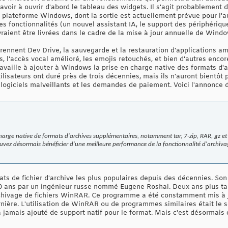
avoir à ouvrir d'abord le tableau des widgets. Il s'agit probablement 
 plateforme Windows, dont la sortie est actuellement prévue pour l
s fonctionnalités (un nouvel assistant IA, le support des périphériqu
ient être livrées dans le cadre de la mise à jour annuelle de Windo
rennent Dev Drive, la sauvegarde et la restauration d'applications am
s, l'accès vocal amélioré, les emojis retouchés, et bien d'autres enco
travaille à ajouter à Windows la prise en charge native des formats d'a
tilisateurs ont duré près de trois décennies, mais ils n'auront bientôt
es logiciels malveillants et les demandes de paiement. Voici l'annonce 
arge native de formats d'archives supplémentaires, notamment tar, 7-zip, RAR, gz et bi
uvez désormais bénéficier d'une meilleure performance de la fonctionnalité d'archiva
ats de fichier d'archive les plus populaires depuis des décennies. S
 a 30 ans par un ingénieur russe nommé Eugene Roshal. Deux ans plus t
chivage de fichiers WinRAR. Ce programme a été constamment mis à jo
nière. L'utilisation de WinRAR ou de programmes similaires était le 
jamais ajouté de support natif pour le format. Mais c'est désormais 