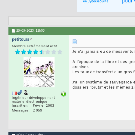
25/05/2023,
12h03
petitours
Membre extrêmement actif
Je n'ai jamais eu de mésaventu
A l’époque de la fibre et des g
archiver.
Les taux de transfert d'un gros
J'ai un système de sauvegarde et
dossiers "bruts" et les mêmes zi
Ingénieur développement
matériel électronique
Inscrit en
Février 2003
Messages
2 059