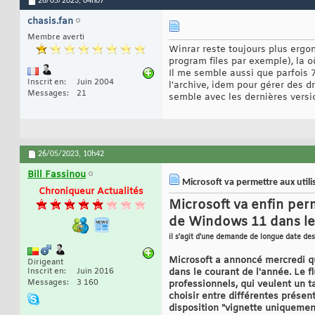
26/05/2023,
04h07
chasis.fan
Membre averti
Winrar reste toujours plus ergo
program files par exemple), la 
Il me semble aussi que parfois 7
Inscrit en
Juin 2004
l'archive, idem pour gérer des 
Messages
21
semble avec les dernières vers
26/05/2023,
10h42
Bill Fassinou
Microsoft va permettre aux util
Chroniqueur Actualités
Microsoft va enfin perm
de Windows 11 dans le
il s'agit d'une demande de longue date des 
Microsoft a annoncé mercredi qu
Dirigeant
Inscrit en
Juin 2016
dans le courant de l'année. Le 
Messages
3 160
professionnels, qui veulent un t
choisir entre différentes présen
disposition "vignette uniquement