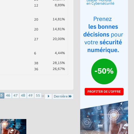
8,89%
12
14,81%
20
14,81%
20
20,00%
27
4,44%
6
28,15%
38
26,67%
36
...
45
46
47
48
49
55
Dernière