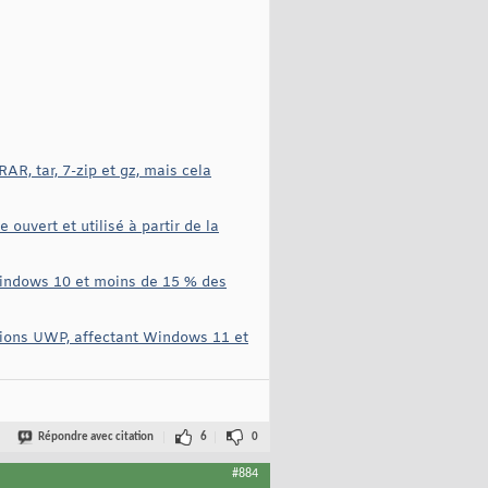
AR, tar, 7-zip et gz, mais cela
uvert et utilisé à partir de la
 Windows 10 et moins de 15 % des
tions UWP, affectant Windows 11 et
Répondre avec citation
6
0
#884