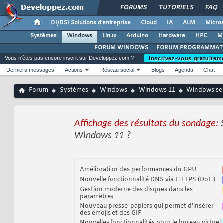
FORUMS
TUTORIELS
FAQ
DI/DSI Solutions d'entreprise
Cloud
IA
ALM
Micros
Systèmes
Windows
Linux
Arduino
Hardware
HPC
M
FORUM WINDOWS
FORUM PROGRAMMAT
Vous n'êtes pas encore inscrit sur Developpez.com ?
Inscrivez-vous gratuitem
Derniers messages
Actions
Réseau social
Blogs
Agenda
Chat
Forum
Systèmes
Windows
Windows 11
Windows se d
Affichage des résultats du sondage:
Windows 11 ?
Amélioration des performances du GPU
Nouvelle fonctionnalité DNS via HTTPS (DoH)
Gestion moderne des disques dans les
paramètres
Nouveau presse-papiers qui permet d'insérer
des emojis et des GIF
Nouvelles fonctionnalités pour le bureau virtuel