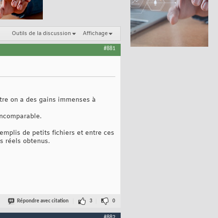
Outils de la discussion
Affichage
#881
ntre on a des gains immenses à
incomparable.
mplis de petits fichiers et entre ces
ts réels obtenus.
Répondre avec citation
3
0
#882