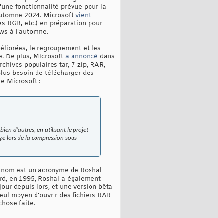
d'une fonctionnalité prévue pour la
'automne 2024. Microsoft
vient
es RGB, etc.) en préparation pour
ws à l'automne.
éliorées, le regroupement et les
re. De plus, Microsoft
a annoncé
dans
rchives populaires tar, 7-zip, RAR,
 plus besoin de télécharger des
de Microsoft :
en d'autres, en utilisant le projet
ge lors de la compression sous
on nom est un acronyme de Roshal
ard, en 1995, Roshal a également
ur depuis lors, et une version bêta
seul moyen d'ouvrir des fichiers RAR
chose faite.