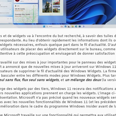
les et de widgets va à l'encontre du but recherché, à savoir des tuiles
rrespondante. Au lieu d'obtenir rapidement les informations dont ils on
widgets nécessaires, enfouis quelque part dans le fil d'actualité. D'
 utilisateurs de placer des widgets directement sur le bureau, comm
ttentive à cette préoccupation et envisagerait de donner satisfaction 
travaillé sur des mises à jour importantes pour le panneau des widget
t a annoncé que de nouvelles mises à jour arriveront sur Windows 11
lisateurs de supprimer le fil d'actualité des Windows Widgets. La fir
e basculer entre les différents modes pour Windows Widgets. Plus ta
ul sans flux
,
flux seul sans widgets
, et
un mélange des deux
(la versi
arge des widgets par des tiers, Windows 11 recevra des notifications 
eurs nouvelles applications prennent en charge les widgets. L'image c
ésentation. Microsoft n'a pas précisé quand les nouveaux widgets sera
 avec les nouvelles fonctionnalités de Windows 11 (et les précédentes
l'amélioration dans le cadre du programme Windows Insider avant de l
 Microsoft travaille sur une fonctionnalité qui permettra aux utilisa