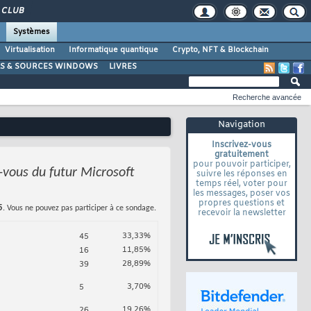
CLUB
Systèmes
Virtualisation
Informatique quantique
Crypto, NFT & Blockchain
LS & SOURCES WINDOWS
LIVRES
Recherche avancée
Navigation
Inscrivez-vous
gratuitement
pour pouvoir participer,
vous du futur Microsoft
suivre les réponses en
temps réel, voter pour
les messages, poser vos
propres questions et
5
. Vous ne pouvez pas participer à ce sondage.
recevoir la newsletter
33,33%
45
11,85%
16
28,89%
39
3,70%
5
19,26%
26