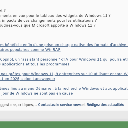
et ?
ents en vue pour le tableau des widgets de Windows 11 ?
s impacts de ces changements pour les utilisateurs ?
udriez-vous que Microsoft apporte à Windows 11 ?
 bénéficie enfin d'une prise en charge native des formats d'archive R
litaires populaires comme WinRAR
ilot, un "assistant personnel" d'IA pour Windows 11 qui pourra être o
s applications et tous les programmes
 pas prêtes pour Windows 11, 8 entreprises sur 10 utilisant encore
 11 en 2025, selon Lansweeper
blèmes liés au menu Démarrer, à la recherche Windows et aux applica
 à jour de Windows ne sont pas en cause
gestions, critiques, ...
Contactez le service news
et
Rédigez des actualités