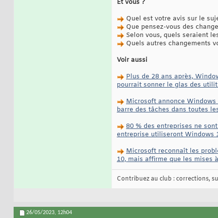
Et vous ?
Quel est votre avis sur le suj
Que pensez-vous des changem
Selon vous, quels seraient le
Quels autres changements vo
Voir aussi
Plus de 28 ans après, Windows
pourrait sonner le glas des uti
Microsoft annonce Windows Cop
barre des tâches dans toutes le
80 % des entreprises ne sont
entreprise utiliseront Windows
Microsoft reconnaît les pro
10, mais affirme que les mises
Contribuez au club : corrections, sug
26/05/2023,
12h04