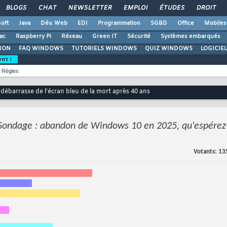
BLOGS
CHAT
NEWSLETTER
EMPLOI
ÉTUDES
DROIT
oft
Java
Dév. Web
EDI
Programmation
SGBD
Office
Mobiles
ac
Raspberry Pi
Réseau
Green IT
Sécurité
Systèmes embarqués
ION
FAQ WINDOWS
TUTORIELS WINDOWS
QUIZ WINDOWS
LOGICIE
ent !
Règles
ébarrasse de l'écran bleu de la mort après 40 ans
Sondage : abandon de Windows 10 en 2025, qu'espérez-
Votants
13